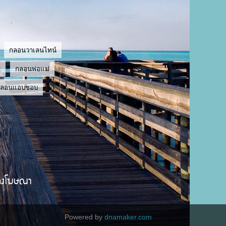
กลอนวาเลนไทน์
ู
กลอนพ่อแม่
กลอนแอบชอบ
ลงโฆษณา
Powered by
dnamaker.com