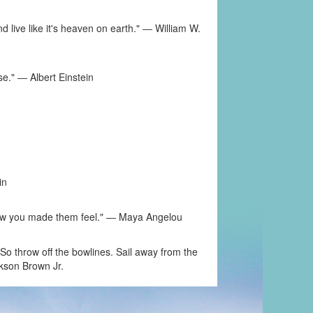
d live like it's heaven on earth." ― William W.
se." ― Albert Einstein
in
et how you made them feel." ― Maya Angelou
So throw off the bowlines. Sail away from the
ckson Brown Jr.