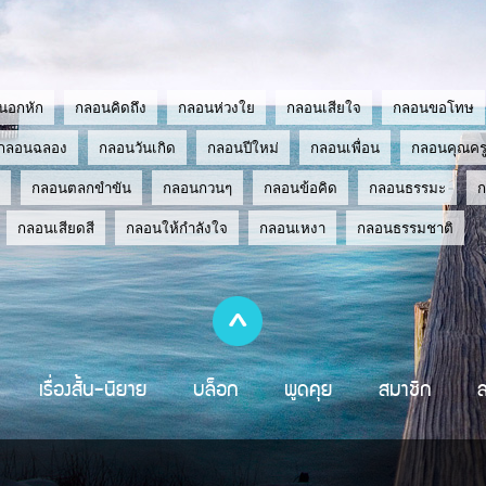
นอกหัก
กลอนคิดถึง
กลอนห่วงใย
กลอนเสียใจ
กลอนขอโทษ
กลอนฉลอง
กลอนวันเกิด
กลอนปีใหม่
กลอนเพื่อน
กลอนคุณคร
กลอนตลกขำขัน
กลอนกวนๆ
กลอนข้อคิด
กลอนธรรมะ
กลอนเสียดสี
กลอนให้กำลังใจ
กลอนเหงา
กลอนธรรมชาติ
เรื่องสั้น-นิยาย
บล็อก
พูดคุย
สมาชิก