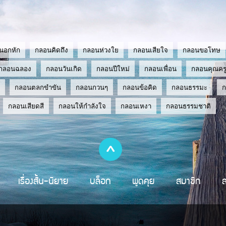
นอกหัก
กลอนคิดถึง
กลอนห่วงใย
กลอนเสียใจ
กลอนขอโทษ
กลอนฉลอง
กลอนวันเกิด
กลอนปีใหม่
กลอนเพื่อน
กลอนคุณคร
กลอนตลกขำขัน
กลอนกวนๆ
กลอนข้อคิด
กลอนธรรมะ
กลอนเสียดสี
กลอนให้กำลังใจ
กลอนเหงา
กลอนธรรมชาติ
เรื่องสั้น-นิยาย
บล็อก
พูดคุย
สมาชิก