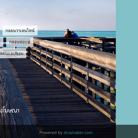
กลอนวาเลนไทน์
ู
กลอนพ่อแม่
กลอนแอบชอบ
ลงโฆษณา
Powered by
dnamaker.com