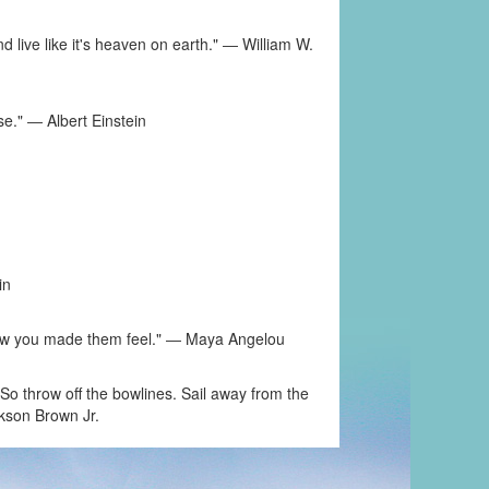
d live like it's heaven on earth." ― William W.
se." ― Albert Einstein
in
et how you made them feel." ― Maya Angelou
So throw off the bowlines. Sail away from the
ckson Brown Jr.