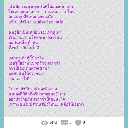
 ฉันมีความสุขทุกคร้งที่ได้มองหน้าเธอ

ไม่เคยละเลยสายตา..มองเหม่อ..ไปไหน

อบอุ่นทุกที่ที่เธอบอกห่วงใย

แล้ว...ทำไม มาเปลี่ยนไปจากเดิม

ฉันรู้สึกเป็นเหมือนรองเท้าคู่เก่า

ที่เธอวนเวียนใส่ทุกเช้าอย่างนั้น

จนวันหนึ่งเบื่อมัน

ทิ้งขว้างกันไม่ใยดี

แต่รองเท้าคู้นี้มีหัวใจ

เธอรู้มั้ยว่ามันปวดร้าวมากกว่า

การที่เธอเดินตรงเข้ามา

พูดกับฉันให้ชัดเจนว่า

"เธอต้องไป"

โปรดอย่านึกว่าฉันจะร้องขอ

ฉันเองก็มีศักดิ์ศรีมากพอเธอรู้ไหม

อย่าทำร้ายกันมากกว่านี้เลยนะใจ

เพราะฉันไม่มีส่วนเสี้ยวไหน...เหลือให้เธอทำ
1473
3
0