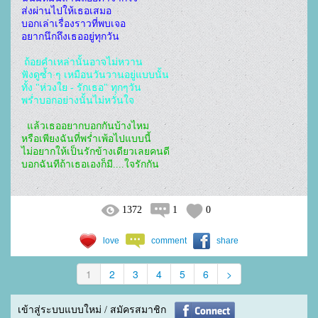
ส่งผ่านไปให้เธอเสมอ

บอกเล่าเรื่องราวที่พบเจอ

อยากนึกถึงเธออยู่ทุกวัน
 ถ้อยคำเหล่านั้นอาจไม่หวาน

ฟังดูซ้ำ ๆ เหมือนวันวานอยู่แบบนั้น

ทั้ง "ห่วงใย - รักเธอ" ทุกๆวัน

พร่ำบอกอย่างนั้นไม่หวั่นใจ
 แล้วเธออยากบอกกันบ้างไหม

หรือเพียงฉันที่พร่ำเพ้อไปแบบนี้

ไม่อยากให้เป็นรักข้างเดียวเลยคนดี

บอกฉันทีถ้าเธอเองก็มี....ใจรักกัน  
1372
1
0
love
comment
share
1
2
3
4
5
6
>
เข้าสู่ระบบแบบใหม่ / สมัครสมาชิก