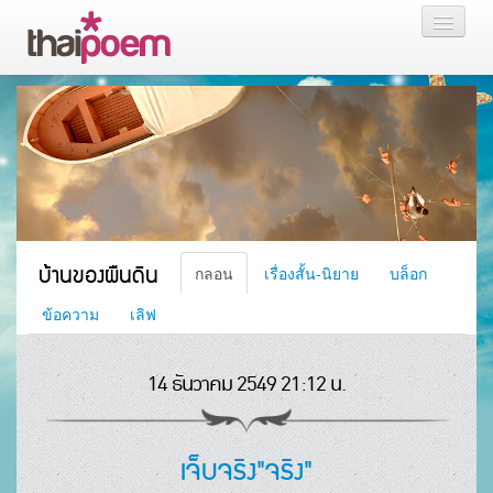
หน้าแรก
กลอน
เรื่องสั้น นิยาย
บล็อก
บ้านของผืนดิน
กลอน
เรื่องสั้น-นิยาย
บล็อก
สมาชิก
ข้อความ
เลิฟ
14 ธันวาคม 2549 21:12 น.
หน้าส่วนตัว
เจ็บจริง"จริง"