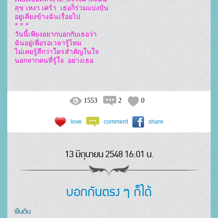
สุข เหงา เศร้า  เธอก็ร่วมแบ่งปัน

อยู่เคียงข้างฉันเรื่อยไป

* * *

วันนี้เพียงอยากบอกกับเธอว่า

ฉันอยู่เพื่อรอเวลารู้ไหม

ไม่เคยรู้สึกว่าใครสำคัญในใจ

1553
2
0
love
comment
share
13 มิถุนายน 2548 16:01 น.
บอกกันตรง ๆ ก็ได้
ผืนดิน