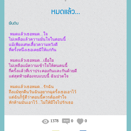
หมดแล้ว...
ผืนดิน
 หมดแล้วเธอหมด...ใจ

ไม่เหลือแล้วความมั่นใจในตอนนี้

แม้เพียงเศษเสี้ยวความหวังดี

ที่ครั้งหนึ่งเธอเคยมีให้แก่กัน
 หมดแล้วเธอหมด...เยื่อใย

ไม่เหลือแม้ความเข้าใจให้คนคนนี้

กี่ครั้งแล้วที่เราประคองกันและกันด้วยดี

แต่สุดท้ายต้องจบแบบนี้ ฉันปวดใจ
 หมดแล้วเธอหมด...รักฉัน

ถึงแม้ทุกคืนวันฉันอยากฉุดรั้งเธอเอาไว้

แต่ฉันก็รู้ดีว่าตอนนี้ควรต้องทำใจ

หักห้ามมันเอาไว้...ไม่ให้มีใจไปรักเธอ
1378
0
0