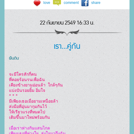
love
comment
share
22 กันยายน 2549 16:33 น.
เรา...คู่กัน
ผืนดิน
จะมีใครสักกี่คน

ที่คอยร้อนรนเพื่อฉัน

เคียงข้างยามอ่อนล้า  ใกล้ๆกัน

แบ่งปันรอยยิ้ม อิ่มใจ

* * * 

มีเพียงเธอเมื่อยามเหนื่อยล้า

ส่งมือที่อุ่นมากุมกันไว้

ให้เรียวแรงที่หมดไป

เติมขึ้นมาใหม่พร้อมกัน
เมื่อเราห่างกันแสนไกล

เพียงเธอที่ห่วงใย..ส่งใจมาถึงฉัน
