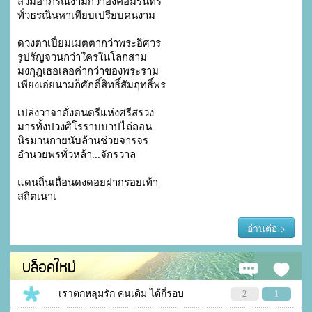
สวมอาภรณ์งามกว่าองค์อัมรินทร์
ทั่วธรณินหาเทียบเปรียบคนงาม
ดวงตาเปี่ยมเมตตากว่าพระอิศวร
รูปรัญจวนกว่าใครในโลกสาม
มงกุฎเธอเลอค่ากว่าของพระราม
เพียงเอ่ยนามก็ศักดิ์สิทธิ์สัมฤทธิ์พร
เปล่งวาจาดั่งดนตรีแห่งศรีสรวง
มารทั้งปวงศิโรราบบาปไถ่ถอน
นิรมานกายนับล้านช่วยจารจร
อำนวยพรทั่วหล้า...จักรวาล
แดนถิ่นเถื่อนดงดอยฝากรอยเท้า
สถิตเนาเ
อ่านต่อ >
บล็อคใหม่
เราตกหลุมรัก คนเดิม ได้กี่รอบ
2
1