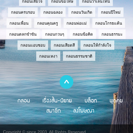
กลอนเสียใจ
กลอนขอโทษ
กลอนวาเลนไทน์
กลอนครบรอบ
กลอนฉลอง
กลอนวันเกิด
กลอนปีใหม่
กลอนเพื่อน
กลอนคุณครู
กลอนพ่อแม่
กลอนโกรธแค้น
กลอนตลกขำขัน
กลอนกวนๆ
กลอนข้อคิด
กลอนธรรมะ
กลอนแอบชอบ
กลอนเสียดสี
กลอนให้กำลังใจ
กลอนเหงา
กลอนธรรมชาติ
กลอน
เรื่องสั้น-นิยาย
บล็อก
พูดคุย
สมาชิก
ลงโฆษณา
Copyright © since 2003, All Rights Reserved