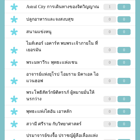
Astral City การเดินทางของจิตวิญญาณ
1
0
ปลูกอาหารและจงสงบสุข
0
0
สนามแข่งหนู
0
0
ไมส์เตอร์ เอคาร์ท พบพระเจ้าภายใน ที่
เยอรมัน
0
0
พระมหาวีระ พุทธะแห่งเชน
0
0
อาจารย์แห่งยุโรป โอมราม มิคาเอล ไอ
แวนฮอฟ
0
0
พระโพธิสัตว์กษิติครรภ์ ผู้หมายมั่นให้
นรกว่าง
0
0
พุทธะแห่งไตอัน เอาหลัก
0
0
สวามี ศรีราม กับวิทยาศาสตร์
0
0
ปรมาจารย์ขงจื้อ ปราชญ์ผู้ลือเลื่องแห่ง