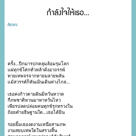
กำลังใจให้เธอ...
คีตากะ
ครั้ง...ปีกมารปกคลุมล้อมรุมโลก
แผ่ทุกข์โศกทั่วหล้าดั่งอาถรรพ์
ทวยเทพจรจากหายมลายพลัน
แม้สวรรค์ก็หันเมินเดินห่างไกล...
เธอคงก้าวตามฝันมิหวั่นหวาด
กี่ภพชาติหวนมาหาหวั่นไหว
เพียรปลดปล่อยคนทุกข์รุกทรวงใน
ถ้อยคำอธิษฐานใด...เธอได้ยิน
รอยยิ้มเธองดงามเหนือสามภพ
งามสยบเทพใดในสรวงสิ้น