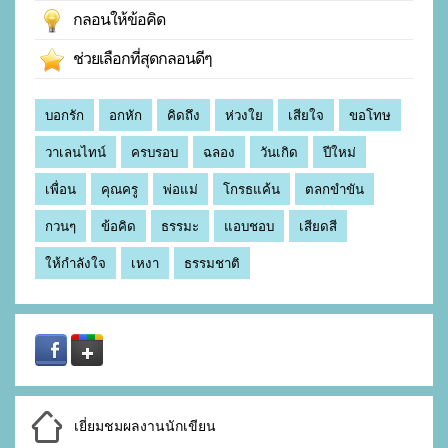
กลอนให้ข้อคิด
ช่วยเลือกที่สุดกลอนดีๆ
บอกรัก
อกหัก
คิดถึง
ห่วงใย
เสียใจ
ขอโทษ
วาเลนไทน์
ครบรอบ
ฉลอง
วันเกิด
ปีใหม่
เพื่อน
คุณครู
พ่อแม่
โกรธแค้น
ตลกขำขัน
กวนๆ
ข้อคิด
ธรรมะ
แอบชอบ
เสียดสี
ให้กำลังใจ
เหงา
ธรรมชาติ
เยี่ยมชมผลงานนักเขียน