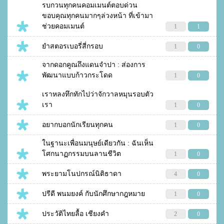
รบกวนทุกคนคอมเมนต์ตอบด่วน
ขอบคุณทุกคนมากๆล่วงหน้า ที่เข้ามา
ช่วยคอมเมนต์
1
1
ยำสตอรเบอรี่สี่กรอบ
1
0
จากดอกคูณถึงแดนจำปา : ส่องการ
พัฒนาแบบก้าวกระโดด
1
0
เราหลงทึกทักไปว่าจักวาลหมุนรอบตัว
เรา
1
0
อยากบอกนักเรียนทุกคน
1
0
ในฐานะเพื่อนมนุษย์เดียวกัน : ฉันเห็น
โศกนาฏกรรมบนลานชีวิต
1
0
พระยามโนปกรณ์นิติธาดา
4
0
ปรีดี พนมยงค์ กับนักศึกษากฎหมาย
1
0
ประวัติไทยลื้อ เชียงคำ
2
0