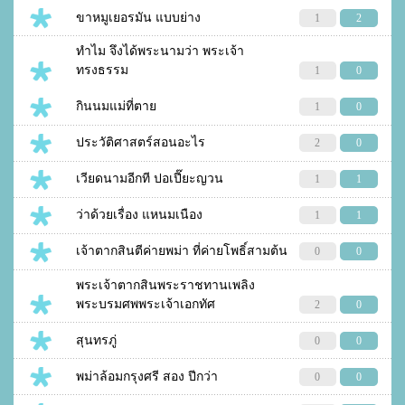
ขาหมูเยอรมัน แบบย่าง
1
2
ทำไม จึงได้พระนามว่า พระเจ้า
ทรงธรรม
1
0
กินนมแม่ที่ตาย
1
0
ประวัติศาสตร์สอนอะไร
2
0
เวียดนามอีกที ปอเปี๊ยะญวน
1
1
ว่าด้วยเรื่อง แหนมเนือง
1
1
เจ้าตากสินตีค่ายพม่า ที่ค่ายโพธิ์สามต้น
0
0
พระเจ้าตากสินพระราชทานเพลิง
พระบรมศพพระเจ้าเอกทัศ
2
0
สุนทรภู่
0
0
พม่าล้อมกรุงศรี สอง ปีกว่า
0
0