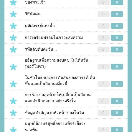
ของพระเจ้า
0
0
วิธีคัดคน
0
0
มหัศจรรย์แห่งน้ำ
0
0
การเตรียมพร้อมในภาวะสงคราม
0
0
รหัสลับดับตะวัน...
0
0
อธิษฐานเพื่อความสงบสุข ในไต้หวัน
(ฟอร์โมซา)
0
0
ในชั่วโมง ของการตัดสินของสวรรค์ ตื่น
ขึ้นและเป็นวีแกนเดี๋ยวนี้
0
0
การร้องขอสุดท้ายให้เปลี่ยนเป็นวีแกน
และสำนึกต่อบาปอย่างจริงใจ
0
0
ข้อมูลสำคัญจากหัวหน้าของโควิด
0
0
มนุษย์ต้องบริสุทธิ์อย่างแท้จริงจึงจะ
รอดพ้น
0
0