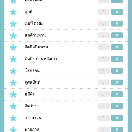
0
1
ลูกพี่
0
0
เมตไตรยะ
0
0
สุดต้านทาน
0
0
จิตคือนิพพาน
0
0
คิดถึง บ้านหลังเก่า
0
0
โลกร้อน
0
0
กุศลที่แท้
0
0
ธุลีดิน
0
0
จิตว่าง
0
0
วางอาวุธ
0
0
พ่ายกาล
0
0