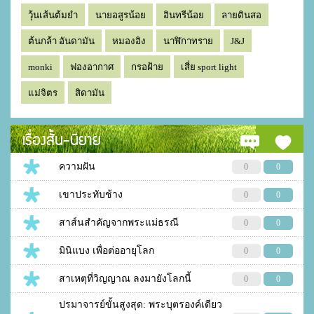
วุ้นเส้นต้มยำ
นายอสูรน้อย
อินทรีน้อย
ลายดินสอ
ต้นกล้า อันดามัน
หมองอิง
นาฬิกาทราย
J&J
monki
ฟองอากาศ
กรอฝ้าย
เสี่ย sport light
แม่จิตร
สิดามัน
เรื่องสั้น-นิยาย
ความฝัน
0
0
เขาประทับช้าง
0
0
สาส์นสำคัญจากพระแม่ธรณี
0
0
มินิแบง เพื่อต่ออายุโลก
0
0
สาเหตุที่วิญญาณ ลงมายังโลกนี้
0
0
ปรมาจารย์ขั้นสูงสุด: พระบุตรองค์เดียว