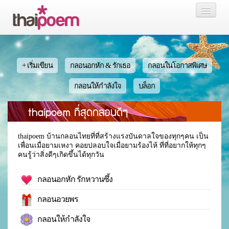
หน้าแรก
กลอน
+ เริ่มเขียน
กลอนอกหัก & รักเธอ
กลอนในโอกาสพิเศษ
เรื่องสั้น นิยาย
กลอนให้กำลังใจ
บล็อก
thaipoem ที่สุดกลอนดีๆ
บล็อก
สมาชิก
thaipoem บ้านกลอนไทยที่ที่สร้างแรงบันดาลใจของทุกๆคน เป็น
เพื่อนเมื่อยามเหงา คอยปลอบใจเมื่อยามร้องไห้ ที่ที่อยากให้ทุกๆ
คนรู้ว่าสิ่งดีๆเกิดขึ้นได้ทุกวัน
กลอนอกหัก รักหวานซึ้ง
หน้าส่วนตัว
กลอนอวยพร
กลอนให้กำลังใจ