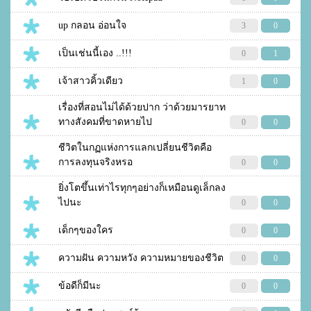
up กลอน อ่อนใจ
3
0
เป็นเช่นนี้เอง ..!!!
0
1
เจ้าสาวคิ้วเดียว
1
0
เรื่องที่สอนไม่ได้ด้วยปาก ว่าด้วยมารยาท
ทางสังคมที่ขาดหายไป
0
0
ชีวิตในกฏแห่งการแลกเปลี่ยนชีวิตคือ
การลงทุนจริงหรอ
0
0
ยิ่งโตขึ้นเท่าไรทุกๆอย่างก็เหมือนดูเล็กลง
ไปนะ
0
0
เด็กๆของใคร
0
0
ความฝัน ความหวัง ความหมายของชีวิต
0
0
ข้อดีก็มีนะ
0
0