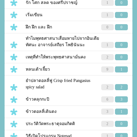
รัก โศก สลด ของศรีปราชญ์
1
0
เริ่มเขียน
1
0
ฝึก ฝึก และ ฝึก
0
0
ทำไมพุทธศาสนาเสื่อมหายไปจากอินเดีย
ทัศนะ อาจารย์เสถียร โพธินันนะ
1
0
เหตุที่ทำให้พระพุทธศาสนามั่นคง
2
0
หลนเต้าเจี้ยว
9
1
ยำปลาดอลลี่ฟู Crisp fried Pangasius
spicy salad
2
2
ข้าวคลุกกะปิ
6
3
ข้าวดอลลี่เดินดง
3
1
ประวัติวัดพระธาตุจอมกิตติ
2
0
วิธีเปิดโปรแกรม Notepad
1
0