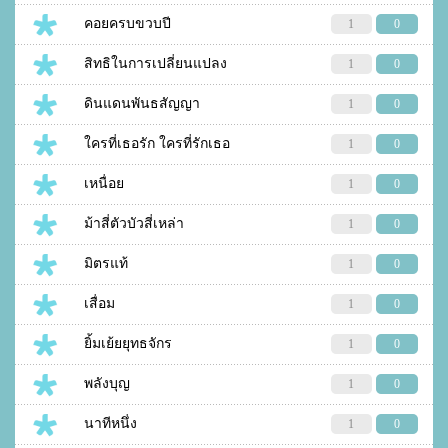
คอยครบขวบปี
1
0
สิทธิในการเปลี่ยนแปลง
1
0
ดินแดนพันธสัญญา
1
0
ใครที่เธอรัก ใครที่รักเธอ
1
0
เหนื่อย
1
0
ม้าสี่ตัวบัวสี่เหล่า
1
0
มิตรแท้
1
0
เสื่อม
1
0
ยิ้มเย้ยยุทธจักร
1
0
พลังบุญ
1
0
นาทีหนึ่ง
1
0