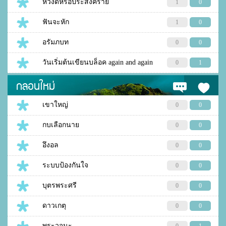
หวังดีหรือประสงค์ร้าย
1
0
ฟันจะหัก
1
0
อรัมภบท
0
0
วันเริ่มต้นเขียนบล็อค again and again
0
1
กลอนใหม่
เขาใหญ่
0
0
กบเลือกนาย
0
0
อึงอล
0
0
ระบบป้องกันใจ
0
0
บุตรพระศรี
0
0
ดาวเกตุ
0
0
พระวจนะ