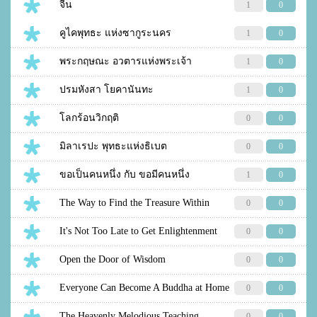
จีน
1
0
คูไคพุทธะ แห่งซากูระนคร
1
0
พระกฤษณะ อวตารแห่งพระเจ้า
1
0
ปรมหังสา โยคานันทะ
1
0
โลกร้อนวิกฤติ
0
0
มิลาเรปะ พุทธะแห่งธิเบต
0
0
ขอเป็นคนหนึ่ง กับ ขอมีคนหนึ่ง
1
0
The Way to Find the Treasure Within
0
0
It's Not Too Late to Get Enlightenment
0
0
Open the Door of Wisdom
0
0
Everyone Can Become A Buddha at Home
0
0
The Heavenly Melodious Teaching
0
0