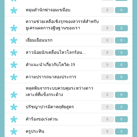
หลุมดำนักฆ่าจอมเขมือบ
0
0
ความช่วยเหลือเชิงรุกของสวรรค์สำหรับ
ยูเครนผลการอฐิษฐานของเรา
0
0
เยี่ยมเยือนนรก
0
0
สาวน้อยนักเคลื่อนไหวโลกร้อน...
0
0
คำแนะนำเกี่ยวกับโควิด-19
0
0
ความปรารถนาสองประการ
0
0
หลุดพ้นจากระบบควบคุมระหว่างดาว
เคาะห์ที่แข็งกระด้าง
0
0
ปรัชญาปารมิตาหฤทัยสูตร
0
0
คำร้องขอเร่งด่วน
0
0
ครูประทิน
0
0