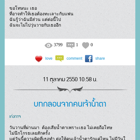
ขอโทษนะ เธอ

ที่อาจทำให้เธอต้องทะเลาะกับแฟน

ฉันรู้ว่าฉันมีส่วน แต่ต่อนี้ไป 

ฉันจะไม่ไปวุ่นวายกับเธออีก				
3799
1
0
love
comment
share
11 ตุลาคม 2550 10:58 น.
บทกลอนจากคนเจ้าน้ำตา
เก่งกาจ
วันวานที่ผ่านมา  ต้องเสียน้ำตาเพราะเธอ ไม่เคยถือโทษ

ไม่นึกโกรธเลยสักครั้ง

แต่วันนี้ความผิดที่เธอทำ ต่อให้คนเจ้าน้ำตารักแค่ไหน ไม่มีวันใ