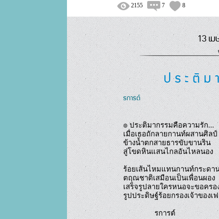
2155
7
8
13 เม
ป ร ะ ติ ม 
รการต์
๏ ประติมากรรมคือความรัก...

เมื่อเธอถักลายกานท์ผสานศิลป์

ข้างน้ำตกสายธารขับขานริน

สู่โขดหินแสนไกลอันไหลนอง

ร้อยเส้นไหมแทนกานท์กระดาน
ตฤณชาติเสมือนเป็นเพื่อนผอง

เสร็จรูปลายใครหนอจะขอครอง
รูปประดิษฐ์ร้อยกรองเจ้าของเ
                รการต์
