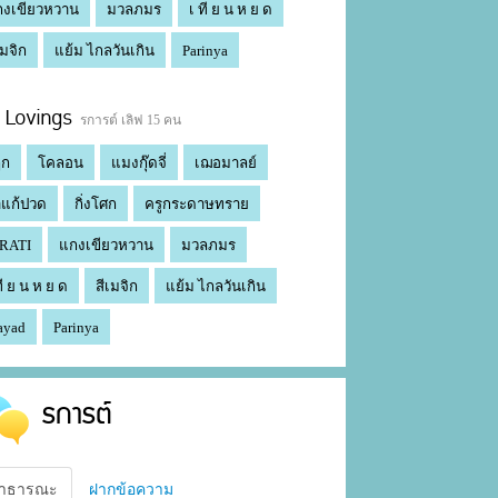
กงเขียวหวาน
มวลภมร
เ ที ย น ห ย ด
เมจิก
แย้ม ไกลวันเกิน
Parinya
Lovings
รการต์ เลิฟ 15 คน
ฤก
โคลอน
แมงกุ๊ดจี่
เฌอมาลย์
แก้ปวด
กิ่งโศก
ครูกระดาษทราย
RATI
แกงเขียวหวาน
มวลภมร
ที ย น ห ย ด
สีเมจิก
แย้ม ไกลวันเกิน
ayad
Parinya
รการต์
าธารณะ
ฝากข้อความ