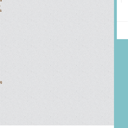




จ
