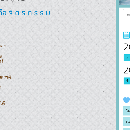
ือ จิ ต ร ก ร ร ม
ก
2
อง



3
์

2
สรรค์

4


ด้

โ
เฌ