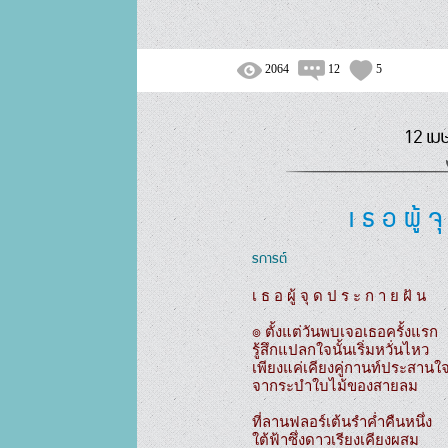
2064
12
5
12 เม
เ ธ อ ผู้ 
รการต์
เ ธ อ ผู้ จุ ด ป ร ะ ก า ย ฝั น

๏ ตั้งแต่วันพบเจอเธอครั้งแรก

รู้สึกแปลกใจนั้นเริ่มหวั่นไหว

เพียงแค่เคียงคู่กานท์ประสานใจ
จากระบำใบไม้ของสายลม

ที่ลานฟลอร์เต้นรำค่ำคืนหนึ่ง

ใต้ฟ้าซึ่งดาวเรียงเคียงผสม
