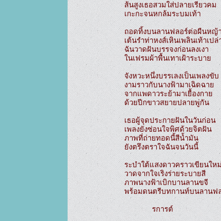
ส้นสูงเธอสวมใส่ปลายเรียวคม

เกะกะจนหกล้มระบมเท้า

ถอดทิ้งบนลานฟลอร์ต่อผืนหญ้า
เต้นรำท่าหงส์เหินเพลินเท้าเปล่า
ฉันวาดฝันบรรจงก่อนลงเงา

ในเฟรมผ้าพื้นเทาเฝ้าระบาย

จังหวะหนึ่งบรรเลงเป็นเพลงขับ

งามราวกับนางฟ้ามาเฉิดฉาย

จากแพดาวระย้ามาเยื้องกาย

ด้วยปีกขาวสยายปลายพู่กัน

เธอผู้จุดประกายฝันในวันก่อน

เพลงยังซ่อนใจพิศด้วยจิตฝัน

ภาพที่ถ่ายทอดนี้สีน้ำมัน

ยังตรึงตราใจฉันจนวันนี้

ระบำใต้แสงดาวคราวเขียนใหม่
วาดจากใจเริงร่ายระบายสี

ภาพนางฟ้าเบิกบานลานขจี

พร้อมดนตรีบทกานท์บนลานฟล
              รการต์