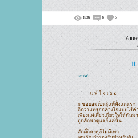
1926
6
5
6 เมษ
แ 
รการต์
แ พ้ ใ จ เ ธ อ

๏ ขอยอมเป็นผู้แพ้ตั้งแต่แรก

ดีกว่าแทรกกลางใจแบบไร้ค่า
เพียงแค่เสี้ยวเกี่ยวใจให้กันมา
ถูกลักพาดูแลก็แค่นั้น

ศักดิ์ก็คงธุลีไม่มีเท่า

เศษรักเก่ารองรับสำหรับฉัน
