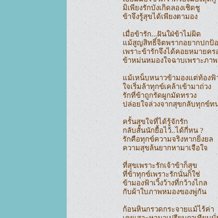
มิเพียงรักบังเกิดลองเชิดชู

ข้าจึงรู้สุขได้เพียงตามอง

เมื่อข้ารัก...ฝันใฝ่ข้าไม่ผิด

แม้สูญสิทธิ์จิตพรากอยากปกป้อ
เพราะข้ารักจึงได้คอยหมายครอ
ข้าหม่นหมองใจฉาบเพราะภาพล
แม้เหน็บหนาวข้ามองแต่ท้องฟ้า
ใจเริ่มล้าทุกข์เคล้าเข้ามาถ่วง

รักที่ข้าถูกรัดผูกมัดทรวง

ปล่อยใจล่วงจากสุขกลับทุกข์ทน
ครั้นสุขใจที่ได้รู้จักรัก

กลับสั้นนักยื้อไว้..ได้กี่หน ?

รักคือทุกข์ความจริงหากยิ่งยล

ความสุขล้นยากหามาเจือใจ

ที่สุขเพราะรักเจ้าข้าก็สุข

ที่ข้าทุกข์เพราะรักนั่นก็ใช่

ข้ามองฟ้าเวิ้งว้างที่กว้างไกล

กับผ้าใบภาพหมองของพู่กัน

ก้อนหินกรวดกระจายแม้ไร้ค่า

เคยเสาะหามาเปรียบฤๅเทียบนั่น