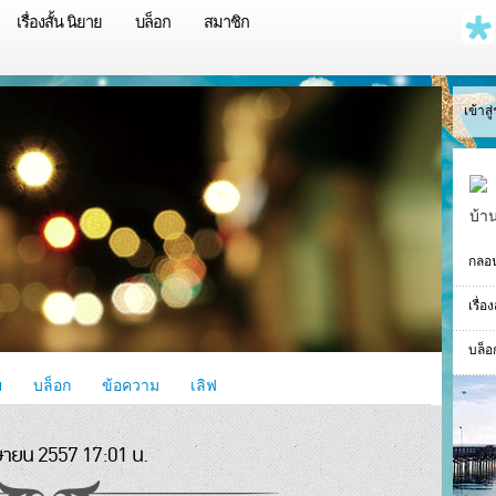
เรื่องสั้น นิยาย
บล็อก
สมาชิก
เข้าส
บ้า
กลอ
เรื่อ
บล็อ
ย
บล็อก
ข้อความ
เลิฟ
ษายน 2557 17:01 น.