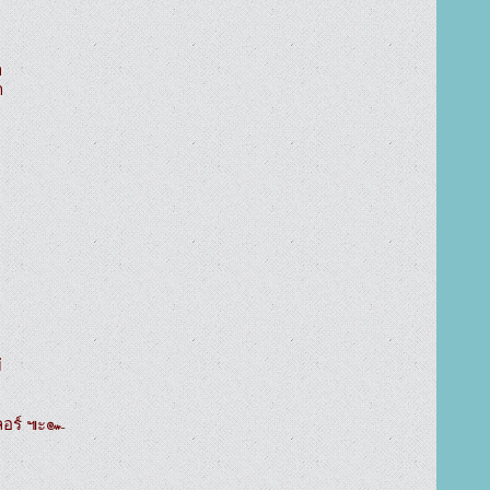






อร์ ๚ะ๛
