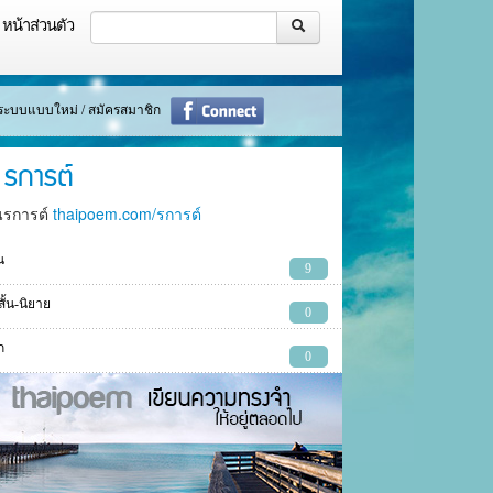
หน้าส่วนตัว
ู่ระบบแบบใหม่ / สมัครสมาชิก
รการต์
นรการต์
thaipoem.com/รการต์
น
9
งสั้น-นิยาย
0
ก
0