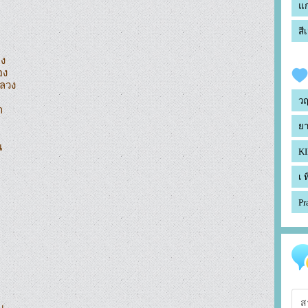
แ
สี
ง

ง

วง

ว


ยา


KI
เ 
Pr
ส

