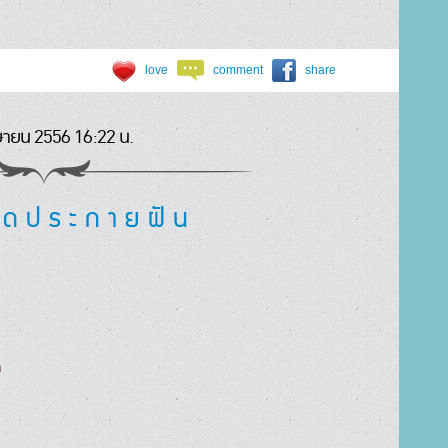
love
comment
share
ษายน 2556 16:22 น.
จุ ด ป ร ะ ก า ย ฝั น

