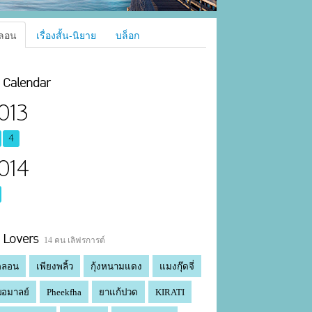
ลอน
เรื่องสั้น-นิยาย
บล็อก
Calendar
013
4
014
Lovers
14 คน เลิฟรการต์
คลอน
เพียงพลิ้ว
กุ้งหนามแดง
แมงกุ๊ดจี่
อมาลย์
Pheekfha
ยาแก้ปวด
KIRATI