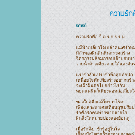
ความรักค
รการต์
ความรักคือ จิ ต ร ก ร ร ม

แม้ฟ้าเปลี่ยวใจเปล่าคนเศร้าหม
มิลำพองผืนดินหินกรวดสร้าง

จิตรกรรมล้อมกรอบเจ้าบอบบาง
วาบน้ำค้างเดียวดายใต้แสงจันทร
แรงข้าล้าแปรงข้าพ้อสุดท้อนัก

เหนื่อยใจพักเพียงร่างอยากสร้าง
จะเฝ้าฝืนต่อไปอย่างไรกัน

หยุดแค่ฝันก็เพียงพอหล่อเลี้ยงใจ
ของใกล้มือแม้ใครว่าไร้ค่า

เพียงเสาะหาเคยเทียบฤๅเปรียบไ
รักคือรักคนพ่ายขาดสายใย

ฝันสิ่งใดหมายปองลองย้อนดู

เมื่อรักจึง...ข้ารู้อยู่ในใจ

เอื้อมมือไขว่คว้าครองมองสุดกู่
