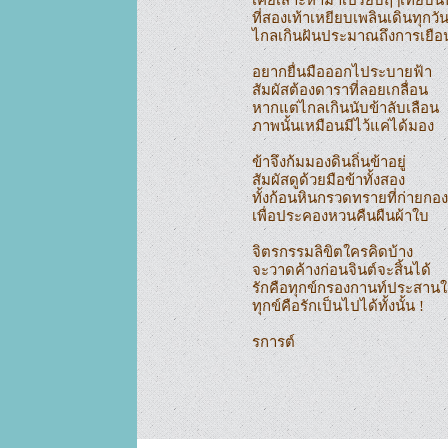
ที่สองเท้าเหยียบเพลินเดินทุกวัน
ไกลเกินฝันประมาณถึงการเยือน
อยากยื่นมือออกไประบายฟ้า

สัมผัสต้องดาราที่ลอยเกลื่อน

หากแต่ไกลเกินนับข้าลับเลือน

ภาพนั้นเหมือนมีไว้แค่ได้มอง

ข้าจึงก้มมองดินถิ่นข้าอยู่

สัมผัสดูด้วยมือข้าทั้งสอง

ทั้งก้อนหินกรวดทรายที่ก่ายกอง

เพื่อประคองหวนคืนผืนผ้าใบ

จิตรกรรมลิขิตใครคิดบ้าง

จะวาดค้างก่อนจินต์จะสิ้นได้

รักคือทุกข์กรองกานท์ประสานใ
ทุกข์คือรักเป็นไปได้ทั้งนั้น !

รการต์
