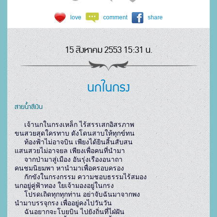
love
comment
share
15 สิงหาคม 2553 15:31 น.
นกในกรง
สายน้ำสีเงิน
     เจ้านกในกรงเหล็ก ไร้สรรเสกอิสรภาพ

ขนสวยสุดใครทาบ ดังโดนสาบให้ทุกข์ทน

     ท้องฟ้าไม่อาจบิน เพียงได้ยินสิ้นสับสน

แสนสวยไม่อาจยล เพียงเพื่อคนที่นำมา

     จากป่ามาสู่เมือง อันรุ่งเรืองอนาถา

คนชมนิยมพา หานำมาเพื่อครอบครอง

     กักขังในกรงกรรม ความชอบธรรมไร้สมอง

นกอยู่คู่ฟ้าทอง ใยเจ้ามองอยู่ในกรง

     โปรดเถิดทุกทุกท่าน อย่าจับฉันมาจากพง

นำมาบรรจุกรง เพื่ออยู่คงไปวันวัน

     ฉันอยากจะโบยบิน ไปยังถิ่นที่ไฝ่ฝัน
