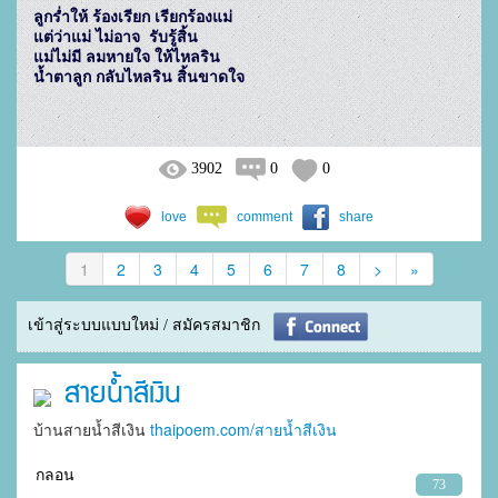
ลูกร่ำให้ ร้องเรียก เรียกร้องแม่

แต่ว่าแม่ ไม่อาจ  รับรู้สิ้น

แม่ไม่มี ลมหายใจ ให้ไหลริน

3902
0
0
love
comment
share
1
2
3
4
5
6
7
8
>
»
เข้าสู่ระบบแบบใหม่ / สมัครสมาชิก
สายน้ำสีเงิน
บ้านสายน้ำสีเงิน
thaipoem.com/สายน้ำสีเงิน
กลอน
73