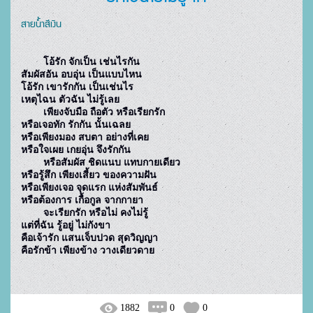
สายน้ำสีเงิน
	โอ้รัก จักเป็น เช่นไรกัน

สัมผัสอัน อบอุ่น เป็นแบบไหน

โอ้รัก เขารักกัน เป็นเช่นไร

เหตุไฉน ตัวฉัน ไม่รู้เลย

	เพียงจับมือ ถือตัว หรือเรียกรัก

หรือเจอทัก รักกัน นั้นเฉลย

หรือเพียงมอง สบตา อย่างที่เคย

หรือใจเผย เกยอุ่น จึงรักกัน

	หรือสัมผัส ชิดแนบ แทบกายเดียว

หรือรู้สึก เพียงเสี้ยว ของความฝัน

หรือเพียงเจอ จุดแรก แห่งสัมพันธ์

หรือต้องการ เกื้อกูล จากกายา

	จะเรียกรัก หรือไม่ คงไม่รู้

แต่ที่ฉัน รู้อยู่ ไม่กังขา

คือเจ้ารัก แสนเจ็บปวด สุดวิญญา

คือรักข้า เพียงข้าง วางเดียวดาย

1882
0
0