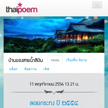
หน้าแรก
กลอน
เรื่องสั้น นิยาย
บล็อก
บ้านของสายน้ำสีเงิน
กลอน
เรื่องสั้น-นิยาย
สมาชิก
บล็อก
ข้อความ
เลิฟ
11 พฤศจิกายน 2554 13:21 น.
หน้าส่วนตัว
ลอยกระทง ปี ๒๕๕๔