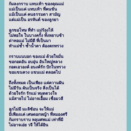
ก้มลงกราบ แทบเท้า ของคุณแม่

แม่เป็นแค่ แทบเท้า ที่คนขัน

แม้เป็นแค่ คนธรรมดา สามัญ

แต่แม่เป็น อรหันต์ ของลูกยา

ลูกขอโทษ ที่ทำ แม่ร้องไห้

ไม่พอใจ ในบางครั้ง ทั้งหยาบช้า

ด่าทอแม่ ไม่มีดี ที่เป็นมา

ทำแม่ช้ำ ซ้ำน้ำตา ต้องตกทรวง

กราบแนบอก ของแม่ ด้วยใจมั่น

ขอกอดอัน อบอุ่น อันใหญ่หลวง

กอดเอวองค์ อนงค์รัก ปักในทรวง

ขอแขนควง แขนแม่ ตลอดไป

ถึงทั้งหมด เป็นเพียง แค่ความฝัน

ไม่มีวัน ผันเป็นจริง สิ่งเป็นได้

ด้วยใจรัก รักแม่ หมดดวงใจ

แม้สายไป ไม่อาจเอื้อม เชื่อมวลี

ลูกไม่มี มะลิซ้อน จะให้แม่

มีเพียงแค่ เศษดอกหญ้า ที่หมองศรี

ก้มกราบราบ หลุมศพแม่ เท่าที่มี

ไม่อาจเอ่ย วจี ให้ได้ยิน
