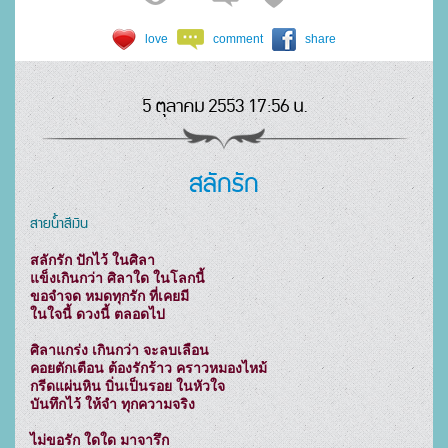
love
comment
share
5 ตุลาคม 2553 17:56 น.
สลักรัก
สายน้ำสีเงิน
สลักรัก ปักไว้ ในศิลา

แข็งเกินกว่า ศิลาใด ในโลกนี้

ขอจำจด หมดทุกรัก ที่เคยมี

ในใจนี้ ดวงนี้ ตลอดไป

ศิลาแกร่ง เกินกว่า จะลบเลือน

คอยตักเตือน ต้องรักร้าว คราวหมองไหม้

กรีดแผ่นหิน บิ่นเป็นรอย ในหัวใจ

บันทึกไว้ ให้จำ ทุกความจริง

ไม่ขอรัก ใดใด มาจารึก
