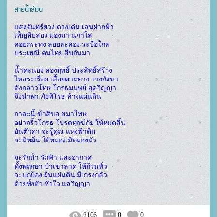
สายน้ำสีเงิน
แสงจันทร์ยวง ดวงเด่น เล่นฝากฟ้า

เพ็ญสิบสอง มองมา นภาใส

ลอยกระทง ลอยละล่อง ระบือใกล

ประเพณี คนไทย สืบกันมา

น้ำคะนอง ลองฤทธิ์ ประสิทธิ์สร้าง

ไหลระเรื่อย เลื้อยตามทาง วางกังขา

ดังกล่าวโทษ โกรธมนุษย์ สุดวิญญา

จึงนำพา ภัยพิโรธ ล้างแผ่นดิน

กาละนี้ ข้าสิขอ ขมาโทษ

อย่ากริ้วโกรธ โปรดทุกข์ภัย ให้หมดสิ้น

อันตัวค่า จะรู้คุณ แห่งฟ้าดิน

จะมิหมิ่น ให้หมอง มิหมองมัว

จะรักน้ำ รักฟ้า และอากาศ

ทั้งพฤกษา ป่าเขาลาด ให้ถ้วนทั่ว

จะปกป้อง ผืนแผ่นดิน มืเกรงกลัว

ด้วยทั้งตัว หัวใจ แลวิญญา 
2106
0
0