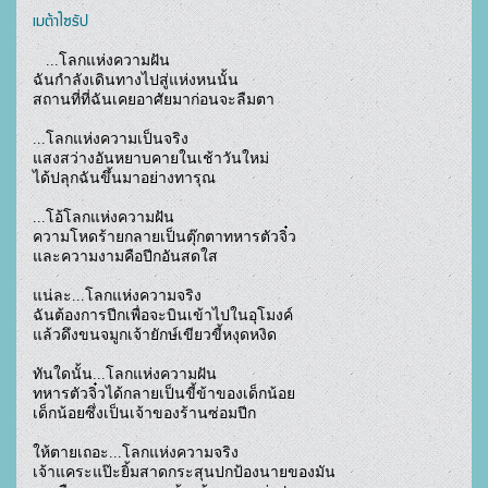
เมต้าไซรัป
...โลกแห่งความฝัน 

ฉันกำลังเดินทางไปสู่แห่งหนนั้น

สถานที่ที่ฉันเคยอาศัยมาก่อนจะลืมตา

...โลกแห่งความเป็นจริง

แสงสว่างอันหยาบคายในเช้าวันใหม่

ได้ปลุกฉันขึ้นมาอย่างทารุณ

...โอ้โลกแห่งความฝัน

ความโหดร้ายกลายเป็นตุ๊กตาทหารตัวจิ๋ว

และความงามคือปีกอันสดใส

แน่ละ...โลกแห่งความจริง

ฉันต้องการปีกเพื่อจะบินเข้าไปในอุโมงค์

แล้วดึงขนจมูกเจ้ายักษ์เขียวขี้หงุดหงิด

ทันใดนั้น...โลกแห่งความฝัน

ทหารตัวจิ๋วได้กลายเป็นขี้ข้าของเด็กน้อย

เด็กน้อยซึ่งเป็นเจ้าของร้านซ่อมปีก     

ให้ตายเถอะ...โลกแห่งความจริง

เจ้าแคระแป๊ะยิ้มสาดกระสุนปกป้องนายของมัน
