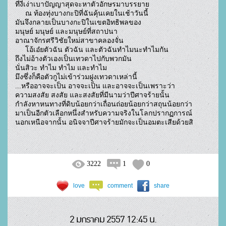
ที่งี่เง่าเบาปัญญาสุดจะหาตัวอักษรมาบรรยาย

     ณ ท้องทุ่งบางกะปิที่ฉันคุ้นเคยในเช้าวันนี้

มันจึงกลายเป็นบางกะปิในเขตอิทธิพลของ

มนุษย์ มนุษย์ และมนุษย์ที่สถาปนา

อาณาจักรศรีวิชัยใหม่สาขาคลองจั่น

     โอ้เอ๋ยตัวฉัน ตัวฉัน และตัวฉันทำไมนะทำไมกัน

ถึงไม่อ้างตัวเองเป็นเทวดาไปกับพวกมัน

นั่นสิวะ ทำไม ทำไม และทำไม

มึงซึ่งก็คือตัวกูไม่เข้าร่วมฝูงเทวดาเหล่านี้

...หรืออาจจะเป็น อาจจะเป็น และอาจจะเป็นเพราะว่า

ความสงสัย สงสัย และสงสัยที่มีนามว่าปีศาจร้ายนั้น

กำลังหาหนทางที่ดิบน้อยกว่าเถื่อนถ่อยน้อยกว่าสถุนน้อยกว่า

มาเป็นอีกตัวเลือกหนึ่งสำหรับความจริงในโลกปรากฏการณ์

นอกเหนือจากนั้น อนิจจาปีศาจร้ายมักจะเป็นอมตะเสียด้วยสิ

3222
1
0
love
comment
share
2 มกราคม 2557 12:45 น.