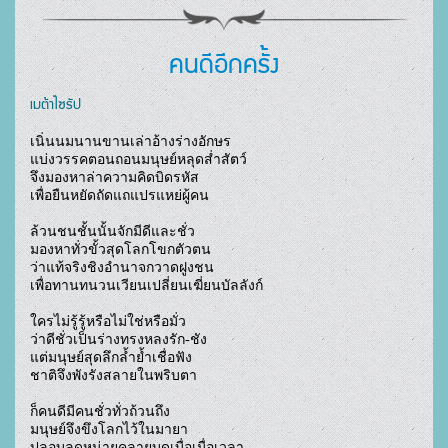
คนดีอีกครั้ง
เมต้าไซรัป
เนิ่นนมนานขานเล่าอ้างร่างอักษร

แบ่งวรรคตอนถอนมนุษย์หลุดส่ำสัตว์

จึงมองหาล่าความคิดบิดรหัส

เพื่อยืนหยัดถัดแถแปรแหย่ผู้คน

ล้วนชนชั้นนั้นจักมีดีและชั่ว

มองหาทั่วขั้วสุดโลกโขกตัวตน

ว่าแท้จริงชิงอำนาจกวาดฝูงชน

เพื่อทานทนวนเวียนเปลี่ยนเฆี่ยนบัลลังก์

ใครไม่รู้รู้หรือไม่ใช่หรือมั่ว

ว่าดีชั่วเป็นร่างทรงหลงรัก-ชัง

แต่มนุษย์สุดลึกล้ำย้ำเชื่อฟัง

ชาติจึงพังรังสลายในพริบตา

ก็คนดีมีคนชั่วทั่วถ้วนถึง

มนุษย์จึงขึงโลกไว้ในมายา

ปลอบลดหน่ายคลายบูดเบื่อเมื่อเวลา
