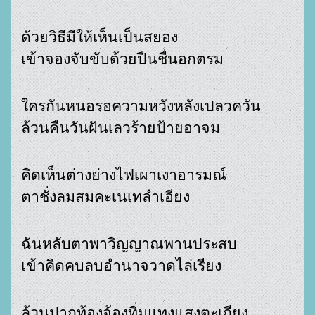
เข้าจองจับขับด้วยปืนชื่นอกตรม
ล้วนคืนวันฝันเลวร้ายป้ายอาจม
ตาชั่งลมสมคะเนเทลำเอียง
เข้าคิดคบลบอำนาจวาดไล่เรียง