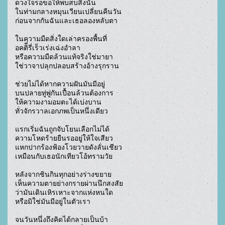
ดวงใจรอขอให้พบสบสิ่งนั้น

ในท่ามกลางหมุนเวียนเปลี่ยนคืนวัน

ก่อนจากกันฉันและเธอลองหลับตา 

ในความมืดสิ่งใดเล่าครองพื้นที่

อคติี่รี่เร็วเร่งเฉ่งอำลา

หรือความมืดล้วนแท้จริงใช่มายา

ใช่วาจาปลุกปลอบสร้างอ้างรุกราน

ช่วยไม่ได้หากความฝันมันมีอยู่

บนปลายทู่พู่กันเปื้อนล้วนต้องการ

ให้ความงามอมตะได้เบ่งบาน

ทั่วจักรวาลเอกภพเป็นหนึ่งเดียว

แรกเริ่มฉันถูกจับโยนเลือกไม่ได้

ความโหดร้ายยืนรออยู่ให้ใจเสียว

แหกปากร้องฟ้องโวยวายดังลั่นเชียว

เหมือนกับเธอนักเทียวโอ้ทรามวัย

หลังจากชินกินทุกอย่างร่างขยาย

เห็นความตายย่างกรายผ่านนึกสงสัย

ว่ามันเดินเหิรเหาะจากแห่งหนใด

หรือมิใช่มันมีอยู่ในตัวเรา

จนวันหนึ่งถึงคิดได้กลายเป็นบ้า
