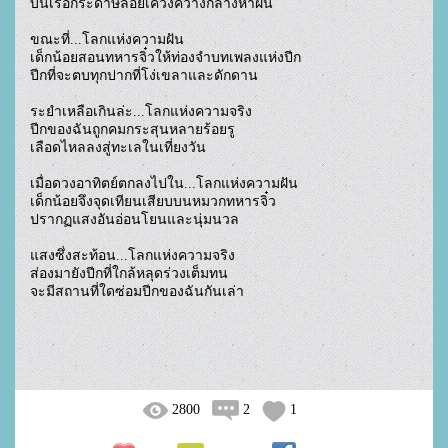
บนเรือกระดาษลอยเคว้งคว้างกลางห่าฝน

ขณะที่...โลกแห่งความฝัน

เด็กน้อยสอนทหารจิ๋วให้ท่องจำบทเพลงแห่งปีก

ปีกที่จะตบทุกปากที่โง่เขลาและดักดาน

ระยำเหลือเกินล่ะ...โลกแห่งความจริง

ปีกของฉันถูกคมกระสุนหลายร้อยรู

เลือดไหลลงสู่ทะเลในเที่ยงวัน

เมื่อดวงอาทิตย์ตกลงไปใน...โลกแห่งความฝัน

เด็กน้อยจึงจุดเทียนเสียบบนหมวกทหารจิ๋ว

ปรากฏแสงอันอ่อนโยนและนุ่มนวล

แสงซึ่งสะท้อน...โลกแห่งความจริง   

ส่องมายังปีกที่ใกล้หลุดร่วงเต็มทน

จะมีสถานที่ใดซ่อมปีกของฉันกันเล่า
2800
2
1