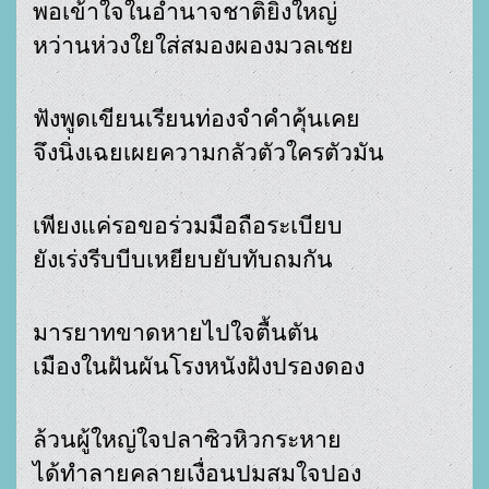
หว่านห่วงใยใส่สมองผองมวลเชย
จึงนิ่งเฉยเผยความกลัวตัวใครตัวมัน
ยังเร่งรีบบีบเหยียบยับทับถมกัน
เมืองในฝันผันโรงหนังฝังปรองดอง
ได้ทำลายคลายเงื่อนปมสมใจปอง