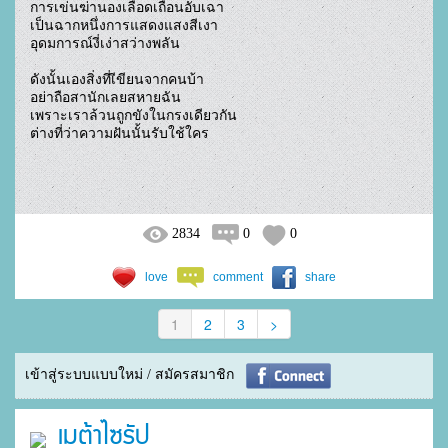
การเข่นฆ่านองเลือดเถื่อนอับเฉา

เป็นฉากหนึ่งการแสดงแสงสีเงา

อุดมการณ์งี่เง่าสว่างพลัน

ดังนั้นเองสิ่งที่เีขียนจากคนบ้า

อย่าถือสานักเลยสหายฉัน

เพราะเราล้วนถูกขังในกรงเดียวกัน

ต่างที่ว่าความฝันนั้นรับใช้ใคร

2834
0
0
love
comment
share
1
2
3
>
เข้าสู่ระบบแบบใหม่ / สมัครสมาชิก
เมต้าไซรัป