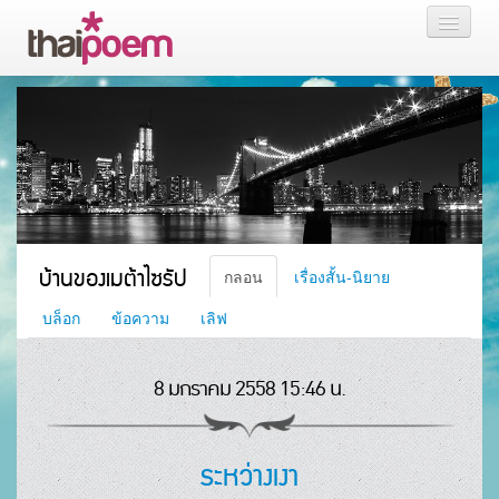
หน้าแรก
กลอน
เรื่องสั้น นิยาย
บล็อก
บ้านของเมต้าไซรัป
กลอน
เรื่องสั้น-นิยาย
สมาชิก
บล็อก
ข้อความ
เลิฟ
8 มกราคม 2558 15:46 น.
หน้าส่วนตัว
ระหว่างเงา