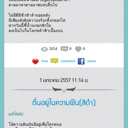
ตายมาหาตายมาพบจบสิ้นไป

ไม่มีดีมีชั่วช้าล้าถอยหลัง

มีเพียงลังฝังความจริงกลิ้งกลอกไส

หากวันนี้ชี้น้ำนกยกชักใย

คงเป็นไปในโลกหล้าฟ้าเบื้องบน				
2654
0
0
love
comment
share
1 มกราคม 2557 11:14 น.
ตื่นอยู่ในความฝัน(สีดำ)
เมต้าไซรัป
โอ้ความฝันมันมีอยู่เพื่อใครหนอ
