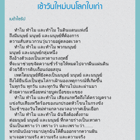
เช้าวันใหม่บนโลกใบเก่า
เมต้าไซรัป
    ทำไม ทำไม และทำไม ในดินแดนแห่งนี้

ถึงมีมนุษย์ มนุษย์ และมนุษย์ที่ต้องการ

ความสับสนวกวนวุ่นวายอยู่ตลอดเวลา

    ทำไม ทำไม และทำไม พวกมนุษย์

มนุษย์ และมนุษย์กลุ่มหนึ่ง

ถึงอ้างตัวเองเป็นเทวดาแรงฤทธิ์

ที่จะมาช่วยขจัดความชั่วร้ายให้หมดไปจากผืนแผ่นดิน

ด้วยวิธีการดิบเถื่อนถ่อยสถุน

    เหตใดมนุษย์ที่ยังคงเป็นมนุษย์ มนุษย์ และมนุษย์

ถึงได้ยืนนิ่งเป็นหุ่นไล่กาเฝ้ามองเหตุการณ์ที่เกิดขึ้น

ในทุกวัน ทุกวัน และทุกวัน ที่ผ่านไปและผ่านมา

ด้วยความเหนื่อยหน่ายบูดเบื่อขยะแขยง

    ทำไม ทำไม และทำไม เสียงนกหวีดถึงได้ครวญคราง

แข่งกับเสียงหวีดร้องของนกปรอดหัวโขนในกรงขัง

ในเช้าของวันใหม่ท่ามกลางมวลอากาศเย็นเยือก

    ทำไม ทำไม และทำไม ฉันจึงต้องตั้งถาม

ต่อมนุษย์ มนุษย์ และมนุษย์ ที่กลายร่างเป็นเทวดา

นั่นเป็นเพราะว่า เพราะว่า และเพราะว่า.......

พวกมันบังอาจมาปลุกฉันให้ตื่นออกจากความฝัน

มาเจอความจริง ความจริง และความจริง
