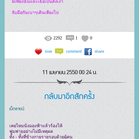
  มีเพียงฉันและเธอเป็นดั่งเงา  

2292
1
0
love
comment
share
11 เมษายน 2550 00:24 น.
กลับมาอีกสักครั้ง
เม็ดซายน์
เคยไหมนั่งมองฟ้าแล้วร้องไห้

ฟูมฟายอย่างไม่มีเหตุผล

ทั้ง - ทั้งที่ข้างกายรายรอบด้วยผู้คน
