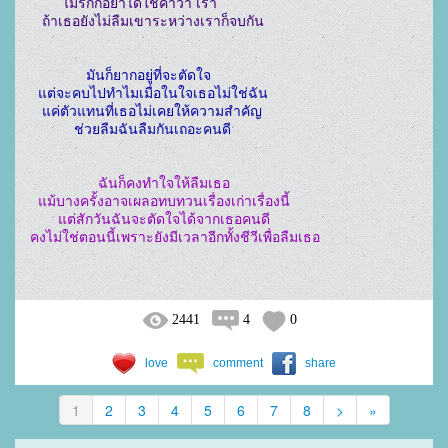
        ไม่รักก็อย่าได้ใช้คำว่า เรา

              มันก็ยากอยู่ที่จะตัดใจ

  แต่จะคบไปทำไมเมื่อในใจเธอไม่ใช่ฉัน

   แค่ตัวแทนที่เธอไม่เคยให้ความสำคัญ

                 ฉันก็คงทำใจให้ลืมเธอ

  แม้บางครั้งอาจเผลอทบทวนเรื่องเก่าเรื่องนี้

       แต่สักวันฉันจะตัดใจได้จากเธอคนดี

2441
4
0
love
comment
share
1
2
3
4
5
6
7
8
>
»