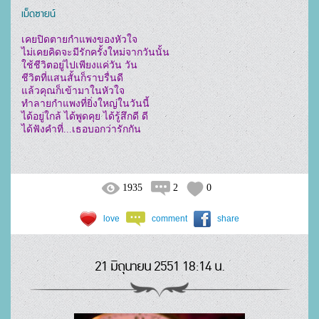
เม็ดซายน์
เคยปิดตายกำแพงของหัวใจ

ไม่เคยคิดจะมีรักครั้งใหม่จากวันนั้น

ใช้ชีวิตอยู่ไปเพียงแค่วัน วัน

ชีวิตที่แสนสั้นก็ราบรื่นดี

แล้วคุณก็เข้ามาในหัวใจ

ทำลายกำแพงที่ยิ่งใหญ่ในวันนี้

ได้อยู่ใกล้ ได้พูดคุย ได้รู้สึกดี ดี

1935
2
0
love
comment
share
21 มิถุนายน 2551 18:14 น.