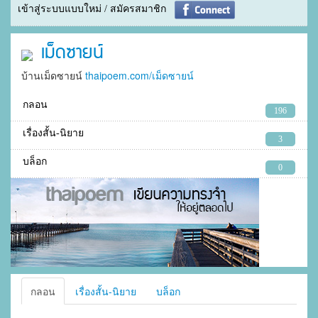
เข้าสู่ระบบแบบใหม่ / สมัครสมาชิก
เม็ดซายน์
บ้านเม็ดซายน์
thaipoem.com/เม็ดซายน์
กลอน
196
เรื่องสั้น-นิยาย
3
บล็อก
0
กลอน
เรื่องสั้น-นิยาย
บล็อก