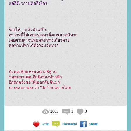
ร้องไห้....แล้วนั่งเศร้า...

อาการนี้ไม่เคยบรรเทาตั้งแต่เธอหนีหาย

เคยตามหาจนหมดหนทางเดียวดาย

นั่งมองฟ้าแหงนหน้าอธิฐาน

ขอพบพานคนอีกฝั่งของฟากฟ้า

อีกสักครั้งขอให้เธอกลับคืนมา

2003
1
0
love
comment
share