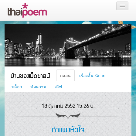
หน้าแรก
กลอน
เรื่องสั้น นิยาย
บล็อก
บ้านของเม็ดซายน์
กลอน
เรื่องสั้น-นิยาย
สมาชิก
บล็อก
ข้อความ
เลิฟ
18 ตุลาคม 2552 15:26 น.
หน้าส่วนตัว
กำแพงหัวใจ