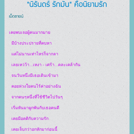
"นิรันดร์ รักมั่น" คือนิยามรัก
เม็ดซายน์
เคยพบเจอผู้คนมากมาย  

  มีบ้างประปรายที่คบหา  

  แต่ไม่นานเท่าไหร่ก็จากลา  

  เลยเหว่ว้า...เหงา - เศร้า...คละเคล้ากัน  

  จนวันหนึ่งมีเธอเดินเข้ามา  

  คอยห่วงใยคนไร้ค่าอย่างฉัน  

  จากคนๆหนึ่งที่ใช้ชีวิตไปวันๆ  

  เริ่มหันมาผูกพันกับเธอคนดี  

  เคยมีอคติกับความรัก  

  เคยเจ็บกว่าอกหักมาก่อนนี้  
