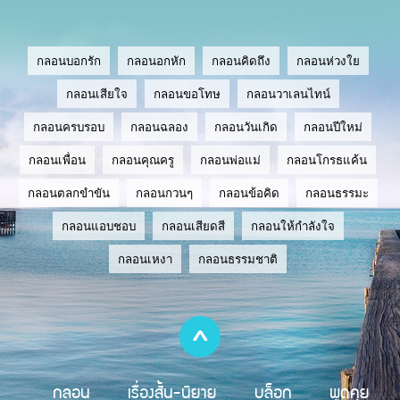
กลอนบอกรัก
กลอนอกหัก
กลอนคิดถึง
กลอนห่วงใย
กลอนเสียใจ
กลอนขอโทษ
กลอนวาเลนไทน์
กลอนครบรอบ
กลอนฉลอง
กลอนวันเกิด
กลอนปีใหม่
กลอนเพื่อน
กลอนคุณครู
กลอนพ่อแม่
กลอนโกรธแค้น
กลอนตลกขำขัน
กลอนกวนๆ
กลอนข้อคิด
กลอนธรรมะ
กลอนแอบชอบ
กลอนเสียดสี
กลอนให้กำลังใจ
กลอนเหงา
กลอนธรรมชาติ
กลอน
เรื่องสั้น-นิยาย
บล็อก
พูดคุย