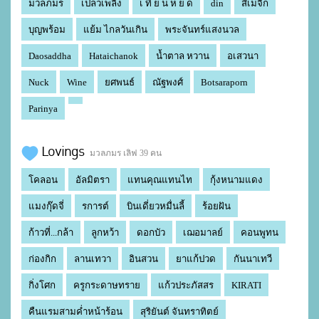
มวลภมร
เปลวเพลิง
เ ที ย น ห ย ด
din
สีเมจิก
บุญพร้อม
แย้ม ไกลวันเกิน
พระจันทร์แสงนวล
Daosaddha
Hataichanok
น้ำตาล หวาน
อเสวนา
Nuck
Wine
ยศพนธ์
ณัฐพงศ์
Botsaraporn
Parinya
Lovings
มวลภมร เลิฟ 39 คน
โคลอน
อัลมิตรา
แทนคุณแทนไท
กุ้งหนามแดง
แมงกุ๊ดจี่
รการต์
บินเดี่ยวหมื่นลี้
ร้อยฝัน
ก้าวที่...กล้า
ลูกหว้า
ดอกบัว
เฌอมาลย์
คอนพูทน
ก่องกิก
ลานเทวา
อินสวน
ยาแก้ปวด
กันนาเทวี
กิ่งโศก
ครูกระดาษทราย
แก้วประภัสสร
KIRATI
คืนแรมสามค่ำหน้าร้อน
สุริยันต์ จันทราทิตย์