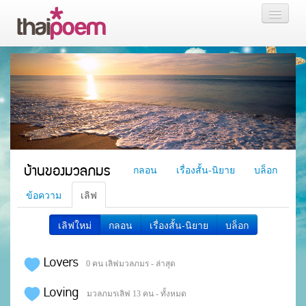
หน้าแรก
กลอน
เรื่องสั้น นิยาย
บล็อก
บ้านของมวลภมร
กลอน
เรื่องสั้น-นิยาย
บล็อก
สมาชิก
ข้อความ
เลิฟ
เลิฟใหม่
กลอน
เรื่องสั้น-นิยาย
บล็อก
หน้าส่วนตัว
Lovers
0 คน เลิฟมวลภมร - ล่าสุด
Loving
มวลภมรเลิฟ 13 คน - ทั้งหมด