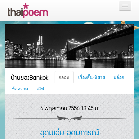
หน้าแรก
กลอน
เรื่องสั้น นิยาย
บล็อก
บ้านของBankok
กลอน
เรื่องสั้น-นิยาย
บล็อก
สมาชิก
ข้อความ
เลิฟ
6 พฤษภาคม 2556 13:45 น.
หน้าส่วนตัว
อุดมเอ๋ย อุดมการณ์