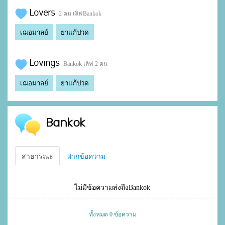
Lovers
2 คน เลิฟBankok
เฌอมาลย์
ยาแก้ปวด
Lovings
Bankok เลิฟ 2 คน
เฌอมาลย์
ยาแก้ปวด
Bankok
สาธารณะ
ฝากข้อความ
ไม่มีข้อความส่งถึงBankok
ทั้งหมด 0 ข้อความ