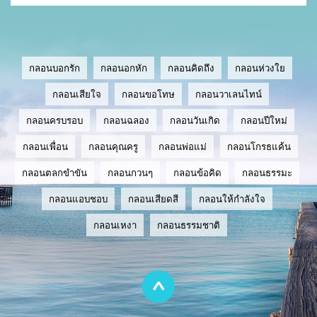
กลอนบอกรัก
กลอนอกหัก
กลอนคิดถึง
กลอนห่วงใย
กลอนเสียใจ
กลอนขอโทษ
กลอนวาเลนไทน์
กลอนครบรอบ
กลอนฉลอง
กลอนวันเกิด
กลอนปีใหม่
กลอนเพื่อน
กลอนคุณครู
กลอนพ่อแม่
กลอนโกรธแค้น
กลอนตลกขำขัน
กลอนกวนๆ
กลอนข้อคิด
กลอนธรรมะ
กลอนแอบชอบ
กลอนเสียดสี
กลอนให้กำลังใจ
กลอนเหงา
กลอนธรรมชาติ