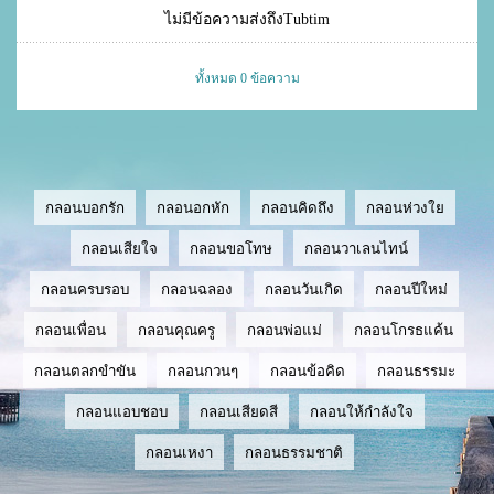
ไม่มีข้อความส่งถึงTubtim
ทั้งหมด 0 ข้อความ
กลอนบอกรัก
กลอนอกหัก
กลอนคิดถึง
กลอนห่วงใย
กลอนเสียใจ
กลอนขอโทษ
กลอนวาเลนไทน์
กลอนครบรอบ
กลอนฉลอง
กลอนวันเกิด
กลอนปีใหม่
กลอนเพื่อน
กลอนคุณครู
กลอนพ่อแม่
กลอนโกรธแค้น
กลอนตลกขำขัน
กลอนกวนๆ
กลอนข้อคิด
กลอนธรรมะ
กลอนแอบชอบ
กลอนเสียดสี
กลอนให้กำลังใจ
กลอนเหงา
กลอนธรรมชาติ