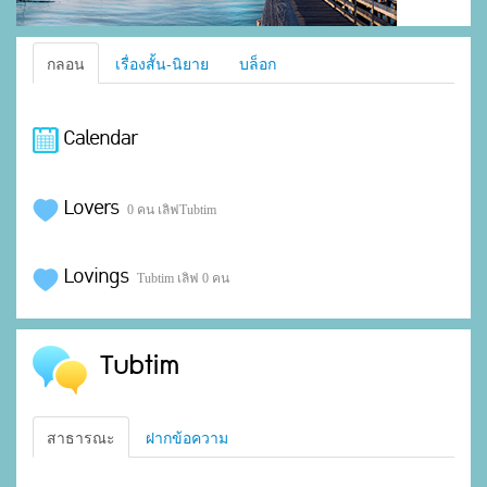
กลอน
เรื่องสั้น-นิยาย
บล็อก
Calendar
Lovers
0 คน เลิฟTubtim
Lovings
Tubtim เลิฟ 0 คน
Tubtim
สาธารณะ
ฝากข้อความ