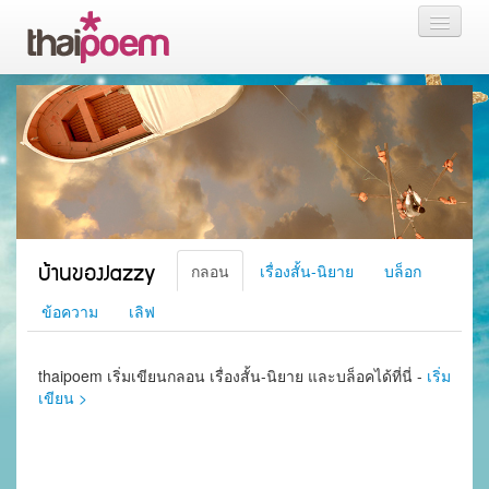
หน้าแรก
กลอน
เรื่องสั้น นิยาย
บล็อก
บ้านของJazzy
กลอน
เรื่องสั้น-นิยาย
บล็อก
สมาชิก
ข้อความ
เลิฟ
thaipoem เริ่มเขียนกลอน เรื่องสั้น-นิยาย และบล็อคได้ที่นี่ -
เริ่ม
เขียน >
หน้าส่วนตัว