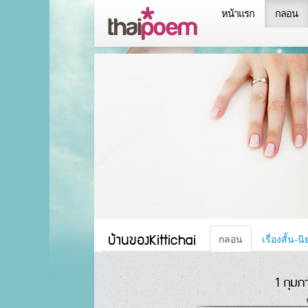
หน้าแรก
กลอน
บ้านของKittichai
กลอน
เรื่องสั้น-น
1 กุมภ