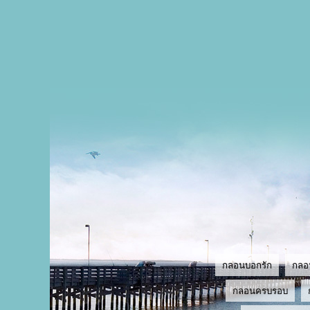
กลอนบอกรัก
กลอ
กลอนครบรอบ