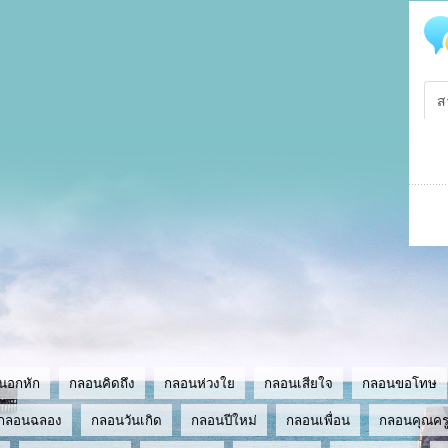
ส
นอกหัก
กลอนคิดถึง
กลอนห่วงใย
กลอนเสียใจ
กลอนขอโทษ
กลอนฉลอง
กลอนวันเกิด
กลอนปีใหม่
กลอนเพื่อน
กลอนคุณคร