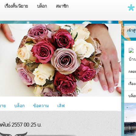
เรื่องสั้น นิยาย
บล็อก
สมาชิก
เข้าส
บ้า
กลอ
เรื่อ
บล็อ
ิยาย
บล็อก
ข้อความ
เลิฟ
าพันธ์ 2557 00:25 น.