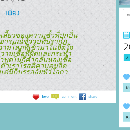
เพียง
ก
เสี้ยวของความชั้วที่ปุกปั่น
งอารมณ์ชั้ววูปที่ปรากฎ
2
วามโลภที่เข้ามาในจิตใจ
ความเชื้อที่ผิดและกระทำ
2
ำพูดไม่กี่คำกลับหลงเชื่อ
งตัวเราไรสติควบคุมจิต
แค่นีก็บรรลลัยทั่วโลกา
Ki
love
comment
share
Ki