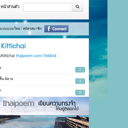
หน้าส่วนตัว
ู่ระบบแบบใหม่ / สมัครสมาชิก
Kittichai
นKittichai
thaipoem.com/166604
น
1
งสั้น-นิยาย
4
ก
0