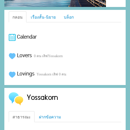
กลอน
เรื่องสั้น-นิยาย
บล็อก
Calendar
Lovers
0 คน เลิฟYossakorn
Lovings
Yossakorn เลิฟ 0 คน
Yossakorn
สาธารณะ
ฝากข้อความ