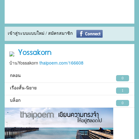
เข้าสู่ระบบแบบใหม่ / สมัครสมาชิก
Yossakorn
บ้านYossakorn
thaipoem.com/166608
กลอน
0
เรื่องสั้น-นิยาย
1
บล็อก
0