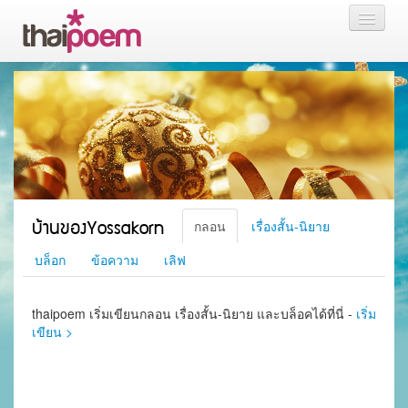
หน้าแรก
กลอน
เรื่องสั้น นิยาย
บล็อก
บ้านของYossakorn
กลอน
เรื่องสั้น-นิยาย
สมาชิก
บล็อก
ข้อความ
เลิฟ
thaipoem เริ่มเขียนกลอน เรื่องสั้น-นิยาย และบล็อคได้ที่นี่ -
เริ่ม
เขียน >
หน้าส่วนตัว