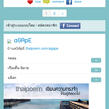
love
comment
share
1
2
>
เข้าสู่ระบบแบบใหม่ / สมัครสมาชิก
aGApE
บ้านaGApE
thaipoem.com/agape
กลอน
6
เรื่องสั้น-นิยาย
56
บล็อก
0