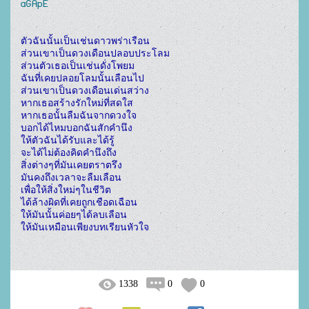
aGApE
ตัวฉันนั้นเป็นเช่นดาวพร่าเรือน

ส่วนเขาเป็นดวงเดือนปลอบประโลม

ส่วนตัวเธอเป็นเช่นดั่งโพยม

ฉันที่เคยปลอยโลมนั้นเลือนไป

ส่วนเขาเป็นดวงเดือนเด่นสว่าง

หากเธอสร้างรักใหม่ที่สดใส

หากเธอนั้นลืมฉันจากดวงใจ

บอกได้ไหมบอกฉันสักคำนึง

ให้ตัวฉันได้รับและได้รู้

จะได้ไม่ต้องคิดคำนึงถึง

สิ่งต่างๆที่มันเคยตราตรึง

มันคงถึงเวลาจะลืมเลือน

เพื่อให้สิ่งใหม่ๆในชีวิต

ได้ล้างผิดที่เคยถูกเชือดเฉือน

ให้มันนั้นค่อยๆได้ลบเลือน

1338
0
0