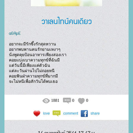
วาเลนไทน์คนเดียว
aGApE
อยากจะมีรักซึ้งรักสุดหวาน

อยากพบพานคนรักยามเหงาๆ

นั่งพูดคุยป้อนอาหารเพียงสองเรา

คอยแบ่งเบาความทุกข์ที่ฉันมี

แต่วันนี้มีเพียงแค่ตัวฉัน

แต่ละวันผ่านไปไม่ถอยหนี

คอยฟันฝ่าความทุกข์ที่มากมี

จะไม่หนีเพื่อสักวันได้พบเธอ				
1881
0
0
love
comment
share