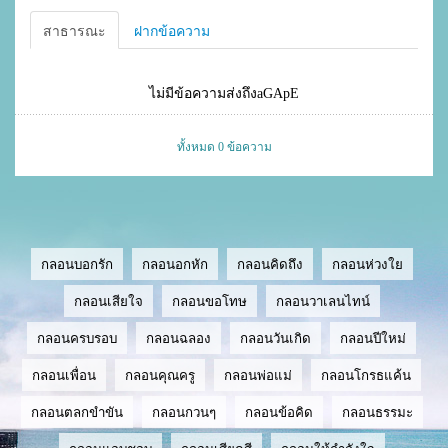
สาธารณะ
ฝากข้อความ
ไม่มีข้อความส่งถึงaGApE
ทั้งหมด 0 ข้อความ
กลอนบอกรัก
กลอนอกหัก
กลอนคิดถึง
กลอนห่วงใย
กลอนเสียใจ
กลอนขอโทษ
กลอนวาเลนไทน์
กลอนครบรอบ
กลอนฉลอง
กลอนวันเกิด
กลอนปีใหม่
กลอนเพื่อน
กลอนคุณครู
กลอนพ่อแม่
กลอนโกรธแค้น
กลอนตลกขำขัน
กลอนกวนๆ
กลอนข้อคิด
กลอนธรรมะ