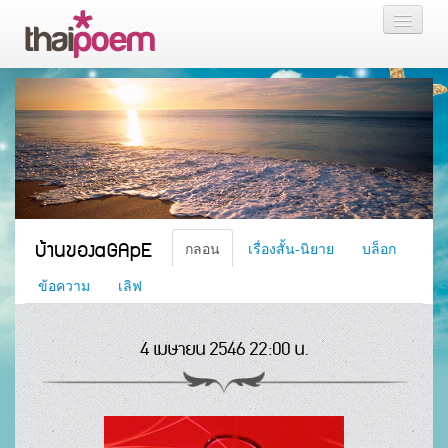
หน้าแรก
กลอน
เรื่องสั้น นิยาย
บล็อก
บ้านของaGApE
กลอน
เรื่องสั้น-นิยาย
บล็อก
สมาชิก
ข้อความ
เลิฟ
4 เมษายน 2546 22:00 น.
หน้าส่วนตัว