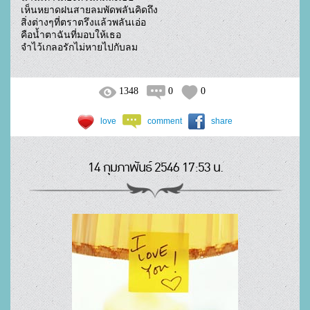
เห็นหยาดฝนสายลมพัดพลันคิดถึง

สิ่งต่างๆที่ตราตรึงแล้วพลันเอ่อ

คือน้ำตาฉันที่มอบให้เธอ

จำไว้เกลอรักไม่หายไปกับลม				
1348
0
0
love
comment
share
14 กุมภาพันธ์ 2546 17:53 น.