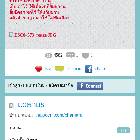
มีไม่ใช้ ดีกว่า หาไม่ได้

เก็บเอาไว้ ใช้เมื่อไร ก็ยิ้มหวาน

ยิ้มยืดอก พกไว้ ให้แก้มบาน

แล้วสำราญ เวลาใช้ ไม่ขัดเคือง

4582
1
1
love
comment
share
เข้าสู่ระบบแบบใหม่ / สมัครสมาชิก
มวลภมร
บ้านมวลภมร
thaipoem.com/bhamara
กลอน
171