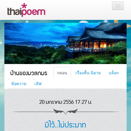
หน้าแรก
กลอน
เรื่องสั้น นิยาย
บล็อก
บ้านของมวลภมร
กลอน
เรื่องสั้น-นิยาย
บล็อก
สมาชิก
ข้อความ
เลิฟ
20 มกราคม 2556 17:27 น.
หน้าส่วนตัว
มีไว้..ไม่ประมาท