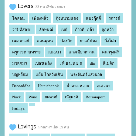
Lovers
38 คน เลิฟมวลภมร
โคลอน
เพียงพลิ้ว
กุ้งหนามแดง
แมงกุ๊ดจี่
รการต์
วารี ที่สลาย
ลักษมณ์
เนย์
ก้าวที่...กล้า
ลูกหว้า
เฌอมาลย์
คอนพูทน
ก่องกิก
ยาแก้ปวด
กิ่งโศก
ครูกระดาษทราย
KIRATI
แกงเขียวหวาน
คนกรุงศรี
มวลภมร
เปลวเพลิง
เ ที ย น ห ย ด
din
สีเมจิก
บุญพร้อม
แย้ม ไกลวันเกิน
พระจันทร์แสงนวล
Daosaddha
Hataichanok
น้ำตาล หวาน
อเสวนา
Nuck
Wine
ยศพนธ์
ณัฐพงศ์
Botsaraporn
Parinya
Lovings
มวลภมร เลิฟ 39 คน