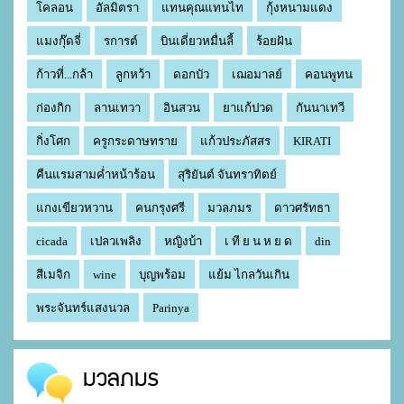
โคลอน
อัลมิตรา
แทนคุณแทนไท
กุ้งหนามแดง
แมงกุ๊ดจี่
รการต์
บินเดี่ยวหมื่นลี้
ร้อยฝัน
ก้าวที่...กล้า
ลูกหว้า
ดอกบัว
เฌอมาลย์
คอนพูทน
ก่องกิก
ลานเทวา
อินสวน
ยาแก้ปวด
กันนาเทวี
กิ่งโศก
ครูกระดาษทราย
แก้วประภัสสร
KIRATI
คืนแรมสามค่ำหน้าร้อน
สุริยันต์ จันทราทิตย์
แกงเขียวหวาน
คนกรุงศรี
มวลภมร
ดาวศรัทธา
cicada
เปลวเพลิง
หญิงบ้า
เ ที ย น ห ย ด
din
สีเมจิก
wine
บุญพร้อม
แย้ม ไกลวันเกิน
พระจันทร์แสงนวล
Parinya
มวลภมร