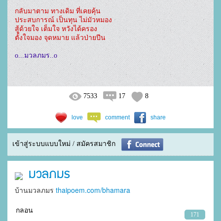
กลับมาตาม ทางเดิม ที่เคยคุ้น

ประสบการณ์ เป็นทุน ไม่มัวหมอง

สู้ด้วยใจ เต็มใจ หวังได้ครอง

o...มวลภมร..o
7533
17
8
love
comment
share
เข้าสู่ระบบแบบใหม่ / สมัครสมาชิก
มวลภมร
บ้านมวลภมร
thaipoem.com/bhamara
กลอน
171