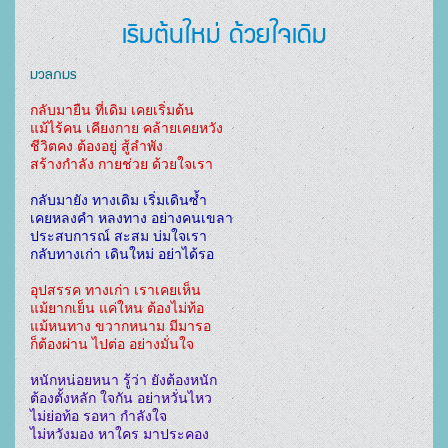
เริมต้นใหม่ ด้วยใจเดิม
มวลภมร
กลับมายืน ที่เดิม เคยเริ่มต้น

แม้ไร้คน เคียงกาย คล้ายเคยหวัง

ชีวิตคง ต้องอยู่ สู้ลำพัง

กลับมายัง ทางเดิม เริ่มเดินซ้ำ

เคยหลงคำ หลงทาง อย่างคนเขลา

ประสบการณ์ สะสม บ่มใจเรา

อุปสรรค ทางเก่า เราเคยเห็น

แม้ยากเย็น แค่ใหน ต้องไม่ท้อ

แม้หนทาง ขวากหนาม มีมารอ

ก็ต้องผ่าน ไปต่อ อย่างมั่นใจ
หนักหน่อยหนา รู้ว่า ยังต้องหนัก

ต้องตั้งหลัก ใจกัน อย่าหวั่นไหว

ไม่ย่อท้อ รอหา กำลังใจ

ไม่หวังมอง หาใคร มาประคอง 