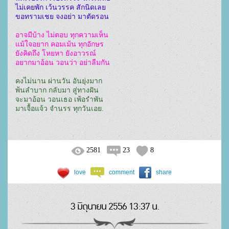
ไม่เคยพัก เว้นวรรค สักนิดเลย
ขอทรามเชย จงอย่า มาตัดรอน
อาจมีบ้าง ไม่ตอบ ทุกความเห็น
แม้ใจอยาก คอมเม้น ทุกอักษร
ยังคิดถึง โหยหา ยังอาวรณ์
อยากมาอ้อน วอนว่า อย่าลืมกัน
คงไม่นาน ผ่านวัน อันยุ่งมาก
พ้นลำบาก กลับมา สู่ทางฝัน
จะมาอ้อน วอนเธอ เพ้อรำพัน
มาเจื้อแจ้ว จำนรร ทุกวันเอย.
2581
23
8
love
comment
share
3 มิถุนายน 2556 13:37 น.