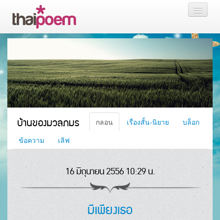
หน้าแรก
กลอน
เรื่องสั้น นิยาย
บล็อก
บ้านของมวลภมร
กลอน
เรื่องสั้น-นิยาย
บล็อก
สมาชิก
ข้อความ
เลิฟ
16 มิถุนายน 2556 10:29 น.
หน้าส่วนตัว
มีเพียงเธอ