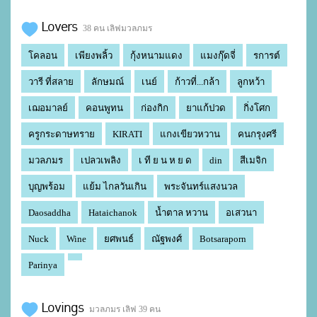
Lovers
38 คน เลิฟมวลภมร
โคลอน
เพียงพลิ้ว
กุ้งหนามแดง
แมงกุ๊ดจี่
รการต์
วารี ที่สลาย
ลักษมณ์
เนย์
ก้าวที่...กล้า
ลูกหว้า
เฌอมาลย์
คอนพูทน
ก่องกิก
ยาแก้ปวด
กิ่งโศก
ครูกระดาษทราย
KIRATI
แกงเขียวหวาน
คนกรุงศรี
มวลภมร
เปลวเพลิง
เ ที ย น ห ย ด
din
สีเมจิก
บุญพร้อม
แย้ม ไกลวันเกิน
พระจันทร์แสงนวล
Daosaddha
Hataichanok
น้ำตาล หวาน
อเสวนา
Nuck
Wine
ยศพนธ์
ณัฐพงศ์
Botsaraporn
Parinya
Lovings
มวลภมร เลิฟ 39 คน