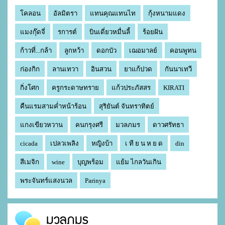
โคลอน
อัลมิตรา
แทนคุณแทนไท
กุ้งหนามแดง
แมงกุ๊ดจี่
รการต์
บินเดี่ยวหมื่นลี้
ร้อยฝัน
ก้าวที่...กล้า
ลูกหว้า
ดอกบัว
เฌอมาลย์
คอนพูทน
ก่องกิก
ลานเทวา
อินสวน
ยาแก้ปวด
กันนาเทวี
กิ่งโศก
ครูกระดาษทราย
แก้วประภัสสร
KIRATI
คืนแรมสามค่ำหน้าร้อน
สุริยันต์ จันทราทิตย์
แกงเขียวหวาน
คนกรุงศรี
มวลภมร
ดาวศรัทธา
cicada
เปลวเพลิง
หญิงบ้า
เ ที ย น ห ย ด
din
สีเมจิก
wine
บุญพร้อม
แย้ม ไกลวันเกิน
พระจันทร์แสงนวล
Parinya
มวลภมร