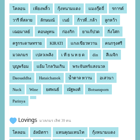
โคลอน
เพียงพลิ้ว
กุ้งหนามแดง
แมงกุ๊ดจี่
รการต์
วารี ที่สลาย
ลักษมณ์
เนย์
ก้าวที่...กล้า
ลูกหว้า
เฌอมาลย์
คอนพูทน
ก่องกิก
ยาแก้ปวด
กิ่งโศก
ครูกระดาษทราย
KIRATI
แกงเขียวหวาน
คนกรุงศรี
มวลภมร
เปลวเพลิง
เ ที ย น ห ย ด
din
สีเมจิก
บุญพร้อม
แย้ม ไกลวันเกิน
พระจันทร์แสงนวล
Daosaddha
Hataichanok
น้ำตาล หวาน
อเสวนา
Nuck
Wine
ยศพนธ์
ณัฐพงศ์
Botsaraporn
Parinya
Lovings
มวลภมร เลิฟ 39 คน
โคลอน
อัลมิตรา
แทนคุณแทนไท
กุ้งหนามแดง