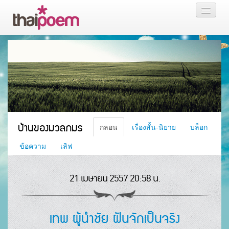
หน้าแรก
กลอน
เรื่องสั้น นิยาย
บล็อก
บ้านของมวลภมร
กลอน
เรื่องสั้น-นิยาย
บล็อก
สมาชิก
ข้อความ
เลิฟ
21 เมษายน 2557 20:58 น.
หน้าส่วนตัว
เทพ ผู้นำชัย ฝันจักเป็นจริง