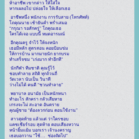
ห้าอาชีพ เขากล่าว ให้ใส่ใจ

หากเผลอไป ปล่อยใจ ให้เลือกเธอ
 อาชีพหนึ่ง พนักงาน การรับสาย (โทรศัพท์)

โถคุณนาย เช้ายันค่ำ พร่ำเสมอ

“กรุณา รอสักครู่” โถคุณเธอ

ใครได้เจอ แบบนี้ หมดอารมณ์
 อีกคุณครู จำไว้ ให้จงหนัก

เธอมีหลัก สูตรสอน คอยป้อนข่ม

ให้การบ้าน มากมายนัก ยากบรม

ทำเสร็จชม “เก่งมาก ทำอีกที”
 นักกีฬา ทีมชาติ คุณรู้ไว้

ชอบทำลาย สถิติ ทุกถ้วนถี่

วัดเวลา นับเป็น วินาที

ว่างไม่ได้ คนดี “ชวนทำลาย”
 พยาบาล อนามัย เป็นหนักหนา

ทำอะไร สักครา กลัวเสียหาย

เกรงจะไม่ สะอาด อันตราย

คุณผู้ชาย “ต้องลวกก่อน ตอนใช้งาน”
 สาวสุดท้าย แล้วแต่ ว่าใครชอบ

แคชเชียร์รอบ สุดท้าย ตอบเสียงหวาน

หน้ายิ้มแย้ม บอกเรา เจ้านงคราญ

เธอบอกวาน “ใช้....  ช่องถัดไป”
