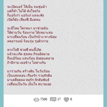
จะเปิดแอร์ ให้เย็น จนชุ่มฉ่ำ

แต่ก็ทำ ไม่ได้ ดังใจหวัง

ก็แอร์เก่า แอร์แก่ แลจะพัง

เปิดก็ดัง เสียงฟี่ มีแต่ลม

จะมีไหม ใครหนา มาช่วยฉัน

ให้ผ่านวัน ร้อนกาย ได้เหมาะสม

มาเปลี่ยนร้อน เป็นรักบ้าง ทางนิยม

ลดอารมณ์ ร้อนรุ่ม รุมผิวกาย

หากใจดี ช่วยพี่ คนนี้เถิด

แล้วจะเกิด สุขสม ภิรมย์หมาย

ถึงแม้ร้อน แสนร้อน ยังผ่อนคลาย

ถ้ามีกาย เธอข้าง ไม่ห่างกัน

มาร่วมกัน สร้างฝัน ในวันร้อน

เป็นบทกลอน เรียงรัก ร่วมถักฝัน

มาเคลียคลอ ทอรัก ถักสัมพันธ์

เปลี่ยนเป็นวัน เย็นใจ สบายเอย
7500
17
8