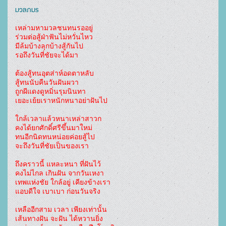
มวลภมร
เหล่ามหามวลชนทนรออยู่

ร่วมต่อสู้ฝ่าฟันไม่หวั่นไหว

มีล้มบ้างลุกบ้างสู้กันไป

รอถึงวันที่ชัยจะได้มา

ต้องสู้ทนอุตส่าห์อดตาหลับ

สู้ทนนับคืนวันฝันผวา

ถูกผีแดงดูหมิ่นรุมนินทา

เยอะเย้ยเราหนักหนาอย่าฝันไป

ใกล้เวลาแล้วหนาเหล่าสาวก

คงได้ยกศักดิ์ศรีขึ้นมาใหม่

ทนอีกนิดทนหน่อยค่อยสู้ไป

จะถึงวันที่ชัยเป็นของเรา

ถึงคราวนี้ แหละหนา ที่ฝันไว้

คงไม่ไกล เกินฝัน จากวันเหงา

เทพแห่งชัย ใกล้อยู่ เคียงข้างเรา

แอบดีใจ เบาเบา ก่อนวันจริง

เหลืออีกสาม เวลา เพียงเท่านั้น

เส้นทางฝัน จะฝัน ได้หวานยิ่ง
