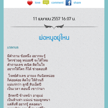
love
comment
share
11 เมษายน 2557 16:07 น.
พ่อหนูอยู่ใหน
มวลภมร
มีคำถาม ข้อหนึ่ง อยากจะรู้

ใครช่วยดู หน่อยซี จะได้ไหม

คำถามเลข คณิต คิดในใจ

อยากให้ใคร ก็ได้ ช่วยตอบที
 โจทย์ตัวเลข อาจงง กันนิดหน่อย

ก็ค่อยค่อย คิดไป ให้ถ้วนถี่

แม่แก่กว่า ลูกยี่ สิบเอ็ดปี

เป็นเวลา ตอนนี้ เขาว่ามา
 อีกหกปี ข้างหน้า อายุแม่

เป็นห้าเท่า แน่แน่ ของลูกหนา

แต่สิ่งที่ อยากรู้ ตลอดมา
