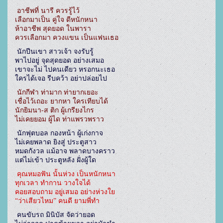
อาชีพที่ นารี ควรรู้ไว้

เลือกมาเป็น คู่ใจ ดีหนักหนา

ห้าอาชีพ สุดยอด ในพารา

ควรเลือกมา ควงแขน เป็นแฟนเธอ
 นักปีนเขา สาวเจ้า จงรับรู้

พาไปอยู่ จุดสุดยอด อย่างเสมอ

เขาจะไม่ ไปคนเดียว หรอกนะเธอ

ใครได้เจอ รีบคว้า อย่าปล่อยไป
นักกีฬา ท่ามาก ท่ายากเยอะ

เชื่อไว้เถอะ ยากหา ใครเทียบได้

นักยิมนา-ส ติก ผู้เกรียงไกร

ไม่เคยยอม ผู้ได ท่าแพรวพราว
 นักฟุตบอล กองหน้า ผู้เก่งกาจ

ไม่เคยพลาด ยิงสู่ ประตูสาว

หมดกังวล แม้อาจ พลาดบางคราว

แต่ไม่เข้า ประตูหลัง ฝั่งผู้ใด
คุณหมอฟัน นั้นห่วง เป็นหนักหนา

ทุกเวลา ทำกาน วางใจได้

คอยสอบถาม อยู่เสมอ อย่างห่วงใย

“ว่าเสียวไหม” คนดี ยามพี่ทำ
 คนขับรถ มินิบัส จัดว่ายอด
