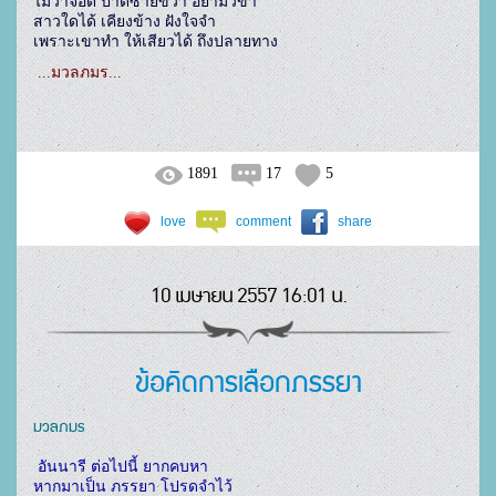
ไม่ว่าจอด ปาดซ้ายขวา อย่ามัวขำ

สาวใดได้ เคียงข้าง ฝังใจจำ

เพราะเขาทำ ให้เสียวได้ ถึงปลายทาง
...มวลภมร...
1891
17
5
love
comment
share
10 เมษายน 2557 16:01 น.
ข้อคิดการเลือกภรรยา
มวลภมร
อันนารี ต่อไปนี้ ยากคบหา

หากมาเป็น ภรรยา โปรดจำไว้
