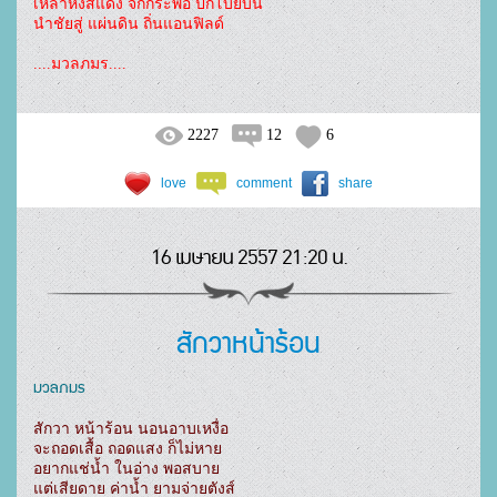
เหล่าหงส์แดง จักกระพือ ปีกโบยบิน

นำชัยสู่ แผ่นดิน ถิ่นแอนฟิลด์

....มวลภมร....
2227
12
6
love
comment
share
16 เมษายน 2557 21:20 น.
สักวาหน้าร้อน
มวลภมร
สักวา หน้าร้อน นอนอาบเหงื่อ

จะถอดเสื้อ ถอดแสง ก็ไม่หาย

อยากแช่น้ำ ในอ่าง พอสบาย
