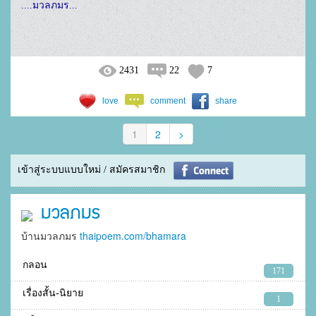
....มวลภมร...
2431
22
7
love
comment
share
1
2
>
เข้าสู่ระบบแบบใหม่ / สมัครสมาชิก
มวลภมร
บ้านมวลภมร
thaipoem.com/bhamara
กลอน
171
เรื่องสั้น-นิยาย
1