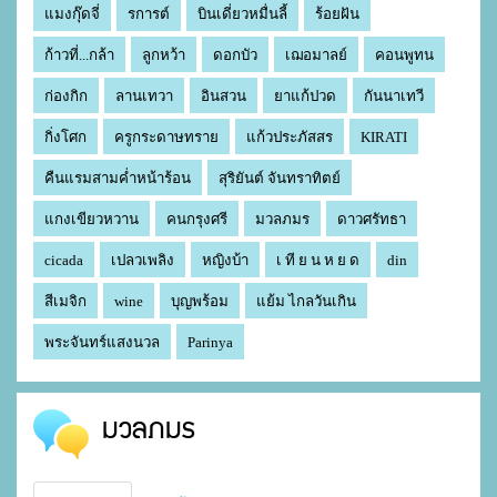
แมงกุ๊ดจี่
รการต์
บินเดี่ยวหมื่นลี้
ร้อยฝัน
ก้าวที่...กล้า
ลูกหว้า
ดอกบัว
เฌอมาลย์
คอนพูทน
ก่องกิก
ลานเทวา
อินสวน
ยาแก้ปวด
กันนาเทวี
กิ่งโศก
ครูกระดาษทราย
แก้วประภัสสร
KIRATI
คืนแรมสามค่ำหน้าร้อน
สุริยันต์ จันทราทิตย์
แกงเขียวหวาน
คนกรุงศรี
มวลภมร
ดาวศรัทธา
cicada
เปลวเพลิง
หญิงบ้า
เ ที ย น ห ย ด
din
สีเมจิก
wine
บุญพร้อม
แย้ม ไกลวันเกิน
พระจันทร์แสงนวล
Parinya
มวลภมร