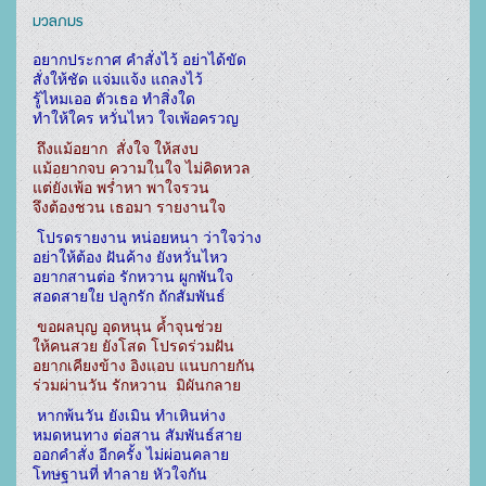
มวลภมร
อยากประกาศ คำสั่งไว้ อย่าได้ขัด

สั่งให้ชัด แจ่มแจ้ง แถลงไว้

รู้ไหมเออ ตัวเธอ ทำสิ่งใด

ทำให้ใคร หวั่นไหว ใจเพ้อครวญ 
ถึงแม้อยาก  สั่งใจ ให้สงบ

แม้อยากจบ ความในใจ ไม่คิดหวล

แต่ยังเพ้อ พร่ำหา พาใจรวน

จึงต้องชวน เธอมา รายงานใจ
 โปรดรายงาน หน่อยหนา ว่าใจว่าง

อย่าให้ต้อง ฝันค้าง ยังหวั่นไหว

อยากสานต่อ รักหวาน ผูกพันใจ

สอดสายใย ปลูกรัก ถักสัมพันธ์
ขอผลบุญ อุดหนุน ค้ำจุนช่วย

ให้คนสวย ยังโสด โปรดร่วมฝัน

อยากเคียงข้าง อิงแอบ แนบกายกัน

ร่วมผ่านวัน รักหวาน  มิผันกลาย
 หากพ้นวัน ยังเมิน ทำเหินห่าง

หมดหนทาง ต่อสาน สัมพันธ์สาย

ออกคำสั่ง อีกครั้ง ไม่ผ่อนคลาย

โทษฐานที่ ทำลาย หัวใจกัน