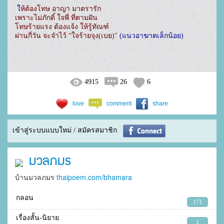
 ใ
ห้ต้องโทษ อาญา มาตรารัก

เพราะไม่ภักดิ์ ใจพี่ ที่ตามฝัน

โทษร้ายแรง ต้องแจ้ง ให้รู้ทัณฑ์

ผ่านกี่วัน จะจำไว้ “ใจร้ายจุง(เบย)"
 (แนวอาฆาตเล็กน้อย)
4915
26
6
love
comment
share
เข้าสู่ระบบแบบใหม่ / สมัครสมาชิก
มวลภมร
บ้านมวลภมร
thaipoem.com/bhamara
กลอน
171
เรื่องสั้น-นิยาย
1