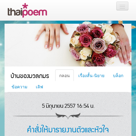
หน้าแรก
กลอน
เรื่องสั้น นิยาย
บล็อก
บ้านของมวลภมร
กลอน
เรื่องสั้น-นิยาย
บล็อก
สมาชิก
ข้อความ
เลิฟ
5 มิถุนายน 2557 16:54 น.
หน้าส่วนตัว
คำสั่งให้มารายงานตัวและหัวใจ