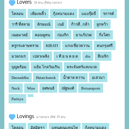
Lovers
38 คน เลิฟมวลภมร
โคลอน
เพียงพลิ้ว
กุ้งหนามแดง
แมงกุ๊ดจี่
รการต์
วารี ที่สลาย
ลักษมณ์
เนย์
ก้าวที่...กล้า
ลูกหว้า
เฌอมาลย์
คอนพูทน
ก่องกิก
ยาแก้ปวด
กิ่งโศก
ครูกระดาษทราย
KIRATI
แกงเขียวหวาน
คนกรุงศรี
มวลภมร
เปลวเพลิง
เ ที ย น ห ย ด
din
สีเมจิก
บุญพร้อม
แย้ม ไกลวันเกิน
พระจันทร์แสงนวล
Daosaddha
Hataichanok
น้ำตาล หวาน
อเสวนา
Nuck
Wine
ยศพนธ์
ณัฐพงศ์
Botsaraporn
Parinya
Lovings
มวลภมร เลิฟ 39 คน
โคลอน
อัลมิตรา
แทนคุณแทนไท
กุ้งหนามแดง