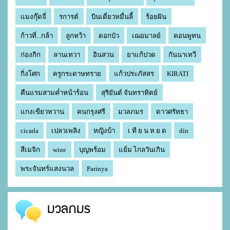
แมงกุ๊ดจี่
รการต์
บินเดี่ยวหมื่นลี้
ร้อยฝัน
ก้าวที่...กล้า
ลูกหว้า
ดอกบัว
เฌอมาลย์
คอนพูทน
ก่องกิก
ลานเทวา
อินสวน
ยาแก้ปวด
กันนาเทวี
กิ่งโศก
ครูกระดาษทราย
แก้วประภัสสร
KIRATI
คืนแรมสามค่ำหน้าร้อน
สุริยันต์ จันทราทิตย์
แกงเขียวหวาน
คนกรุงศรี
มวลภมร
ดาวศรัทธา
cicada
เปลวเพลิง
หญิงบ้า
เ ที ย น ห ย ด
din
สีเมจิก
wine
บุญพร้อม
แย้ม ไกลวันเกิน
พระจันทร์แสงนวล
Parinya
มวลภมร