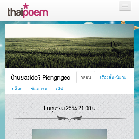
หน้าแรก
กลอน
เรื่องสั้น นิยาย
บล็อก
บ้านของIdc? Piengngeo
กลอน
เรื่องสั้น-นิยาย
สมาชิก
บล็อก
ข้อความ
เลิฟ
1 มิถุนายน 2554 21:08 น.
หน้าส่วนตัว