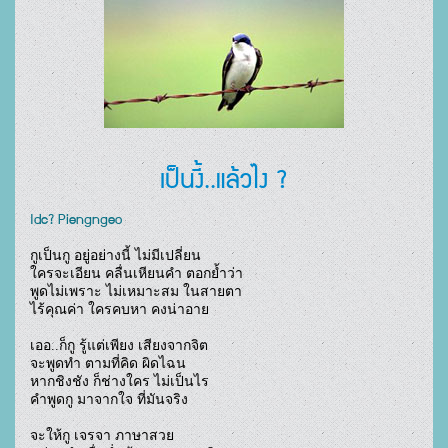
เป็นงี้..แล้วไง ?
Idc? Piengngeo
กูเป็นกู อยู่อย่างนี้ ไม่มีเปลี่ยน

ใครจะเอียน คลื่นเหียนคำ ตอกย้ำว่า

พูดไม่เพราะ ไม่เหมาะสม ในสายตา

ไร้คุณค่า ใครคบหา คงน่าอาย

เออ..ก็กู รู้แต่เพียง เสียงจากจิต

จะพูดทำ ตามที่คิด ผิดไฉน

หากชิงชัง ก็ช่างใคร ไม่เป็นไร

คำพูดกู มาจากใจ ที่มันจริง

จะให้กู เจรจา ภาษาสวย
