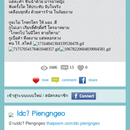
แต่ละคำ ชื่นฉ่ำด้วย มารยาหญิง

ฟังครั้งใด ให้ประทับ จับใจจริง

เคลือบทุกสิ่ง ด้วยสารร้าย ในถ้อยงาม

กูจะไม่ โกหกใคร ให้ มอง..ดี

กูไม่เอา เกียรติ์ศักดิ์ศรี ใครมาหยาม

"โกหกไป ไม่มีใคร ตายก็ตาม"

กูเบื่อคำ ที่งดงาม แต่หลอกลวง

ฅน ไร้..สไตล์ 
1606
13
0
love
comment
share
เข้าสู่ระบบแบบใหม่ / สมัครสมาชิก
Idc? Piengngeo
บ้านIdc? Piengngeo
thaipoem.com/idc-piengngeo