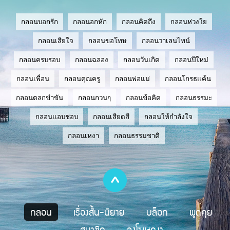
กลอนบอกรัก
กลอนอกหัก
กลอนคิดถึง
กลอนห่วงใย
กลอนเสียใจ
กลอนขอโทษ
กลอนวาเลนไทน์
กลอนครบรอบ
กลอนฉลอง
กลอนวันเกิด
กลอนปีใหม่
กลอนเพื่อน
กลอนคุณครู
กลอนพ่อแม่
กลอนโกรธแค้น
กลอนตลกขำขัน
กลอนกวนๆ
กลอนข้อคิด
กลอนธรรมะ
กลอนแอบชอบ
กลอนเสียดสี
กลอนให้กำลังใจ
กลอนเหงา
กลอนธรรมชาติ
กลอน
เรื่องสั้น-นิยาย
บล็อก
พูดคุย
สมาชิก
ลงโฆษณา