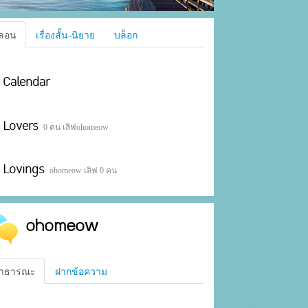
ลอน
เรื่องสั้น-นิยาย
บล็อก
Calendar
Lovers
0 คน เลิฟohomeow
Lovings
ohomeow เลิฟ 0 คน
ohomeow
าธารณะ
ฝากข้อความ