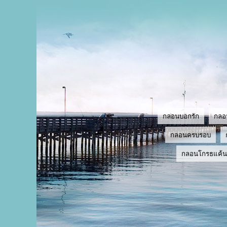
กลอนบอกรัก
กลอ
กลอนครบรอบ
กลอนโกรธแค้น