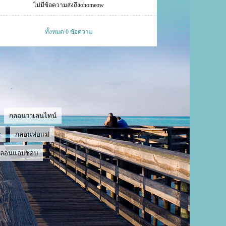
ไม่มีข้อความส่งถึงohomeow
ทั้งหมด 0 ข้อความ
กลอนวาเลนไทน์
ู
กลอนพ่อแม่
กลอนแอบชอบ