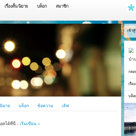
เรื่องสั้น นิยาย
บล็อก
สมาชิก
เข้าส
บ้
กลอ
เรื่อ
บล็อ
น-นิยาย
บล็อก
ข้อความ
เลิฟ
ได้ที่นี่ -
เริ่มเขียน >