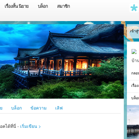
เรื่องสั้น นิยาย
บล็อก
สมาชิก
เข้าส
บ้า
กลอ
เรื่อ
บล็อ
าย
บล็อก
ข้อความ
เลิฟ
ได้ที่นี่ -
เริ่มเขียน >