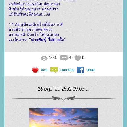
อาทิตย์แกร่งแรงร้อนอ่อนองศา

พืชพันธุ์ธัญญาหาร พาลอัปรา

แม้ดินฟ้าคงพิกลฉงน..งง

*.* ดั่งเสมือนเมืองไทยไม้หลากสี

ต่างชีวี ต่างความคิดพิศวง

หากมองดี..มีอะไร ให้ปลดปลง

จะเห็นตรง..
"ต่างพันธุ์  ไม่ต่างใจ"
1436
4
0
love
comment
share
26 มิถุนายน 2552 09:05 น.