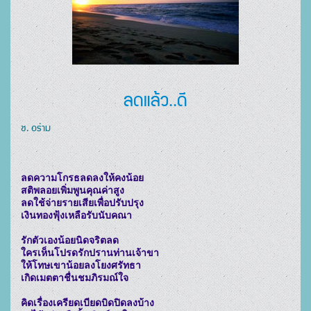
ลดแล้ว..ดี
ช. อร่าม
ลดความโกรธลดลงให้คงน้อย

สติพลอยเพิ่มพูนคุณค่าสูง

ลดใช้จ่ายรายเสียเพื่อปรับปรุง

เงินทองฟุ้งเหลือรับนับคณา

รักตัวเองน้อยนิดจริตลด

ใครเห็นโปรดรักปรานท่านเจ้าขา

ให้โทษเขาน้อยลงโยงศรัทธา

เกิดเมตตาชื่นชมภิรมณ์ใจ

คิดเรื่องเครียดเบียดบิดปิดลงบ้าง
