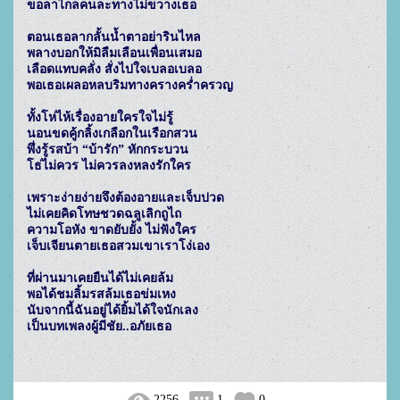
ขอลาไกลคนละทางไม่ขวางเธอ

ตอนเธอลากลั้นน้ำตาอย่ารินไหล

พลางบอกให้มิลืมเลือนเพื่อนเสมอ

เลือดแทบคลั่ง สั่งไปใจเบลอเบลอ

พอเธอเผลอหลบริมทางครางคร่ำครวญ

ทั้งโห่ไห้เรื่องอายใครใจไม่รู้

นอนขดคู้กลิ้งเกลือกในเรือกสวน

พึ่งรู้รสบ้า “บ้ารัก” หักกระบวน

โธ่ไม่ควร ไม่ควรลงหลงรักใคร

เพราะง่ายง่ายจึงต้องอายและเจ็บปวด

ไม่เคยคิดโทษชวดฉลูเลิกถูไถ

ความโอหัง ขาดยับยั้ง ไม่ฟังใคร

เจ็บเจียนตายเธอสวมเขาเราโง่เอง

ที่ผ่านมาเคยยืนได้ไม่เคยล้ม

พอได้ชมลิ้มรสล้มเธอข่มเหง

นับจากนี้ฉันอยู่ได้ยิ้มได้ใจนักเลง

เป็นบทเพลงผู้มีชัย..อภัยเธอ

2256
1
0