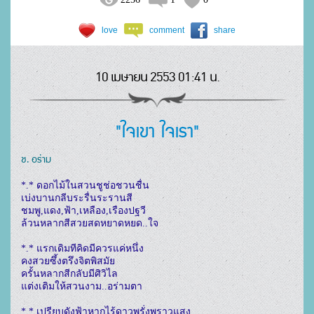
love
comment
share
10 เมษายน 2553 01:41 น.
"ใจเขา ใจเรา"
ช. อร่าม
*.* ดอกไม้ในสวนชูช่อชวนชื่น

เบ่งบานกลีบระรื่นระรานสี

ชมพู,แดง,ฟ้า,เหลือง,เรืองปฐวี

ล้วนหลากสีสวยสดหยาดหยด..ใจ

*.* แรกเดิมทีคิดมีควรแค่หนึ่ง

คงสวยซึ้งตรึงจิตพิสมัย

ครั้นหลากสีกลับมีศิวิไล

แต่งเติมให้สวนงาม..อร่ามตา

*.* เปรียบดังฟ้าหากไร้ดาวพรั่งพราวแสง
