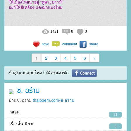
ให้เมืองไทยน่าอยู่ “คู่พระบารมี”

1421
0
0
love
comment
share
1
2
3
4
5
6
>
เข้าสู่ระบบแบบใหม่ / สมัครสมาชิก
ช. อร่าม
บ้านช. อร่าม
thaipoem.com/ช-อร่าม
กลอน
31
เรื่องสั้น-นิยาย
0