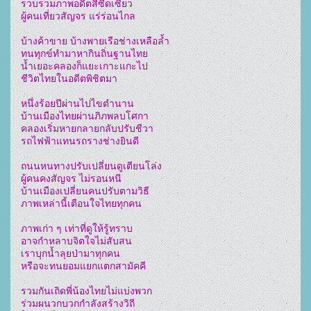
รวบรวมภาพอดีตสีซีดเซียว

ผู้คนเที่ยวสัญจร แร่ร่อนไกล

บ้างค้าขาย บ้างพายเรือช่างเหลือล้ำ

ทนทุกข์ทำมาหากินถิ่นฐานไทย

น้ำเยอะคลองก็แยะเกาะแกะไป

ชีวิตไทยในอดีตพิชิตมา

หนึ่งร้อยปีผ่านไปไขตำนาน

บ้านเมืองไทยผ่านภิภพลบโศกา

คลองเริ่มหายกลายกลับปรับชีวา

รถไฟฟ้าแทนรถรางช่างยินดี

ถนนหนทางปรับเปลี่ยนดูเตียนโล่ง

ผู้คนคงสัญจร ไม่รอนหนี

บ้านเมืองเปลี่ยนคนปรับตามวิธี

ภาพเหล่านี้เตือนใจไทยทุกคน

ภาพเก่า ๆ เท่าที่ดูให้รู้ทราบ

อาจกำหลาบจิตใจไม่สับสน

เราบุกน้ำลุยป่ามาทุกคน

หรือจะทนยอมแยกแตกสามัคคี

รวมกันเถิดพี่น้องไทยไม่แบ่งพวก

ร่วมผนวกบวกกำลังสร้างวิถี
