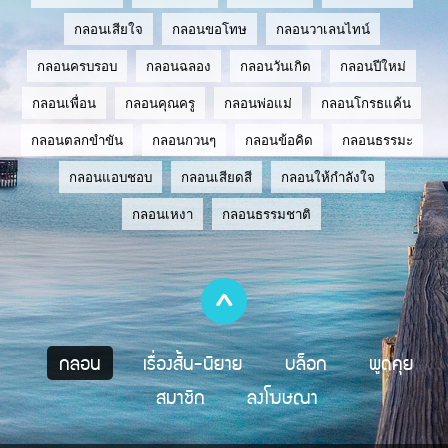
กลอนเสียใจ
กลอนขอโทษ
กลอนวาเลนไทน์
กลอนครบรอบ
กลอนฉลอง
กลอนวันเกิด
กลอนปีใหม่
กลอนเพื่อน
กลอนคุณครู
กลอนพ่อแม่
กลอนโกรธแค้น
กลอนตลกขำขัน
กลอนกวนๆ
กลอนข้อคิด
กลอนธรรมะ
กลอนแอบชอบ
กลอนเสียดสี
กลอนให้กำลังใจ
กลอนเหงา
กลอนธรรมชาติ
กลอน
เรื่องสั้น-นิยาย
บล็อก
พูดคุย
สมาชิก
ลงโฆษณา