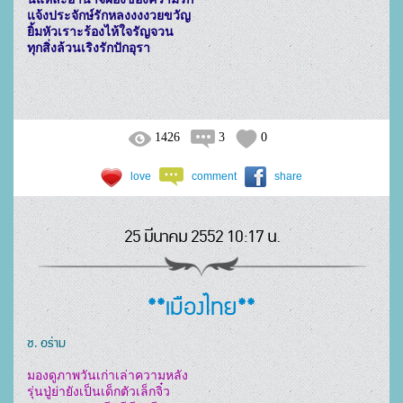
แจ้งประจักษ์รักหลงงงงวยขวัญ

ยิ้มหัวเราะร้องไห้ใจรัญจวน

ทุกสิ่งล้วนเริงรักปักอุรา

1426
3
0
love
comment
share
25 มีนาคม 2552 10:17 น.
**เมืองไทย**
ช. อร่าม
มองดูภาพวันเก่าเล่าความหลัง

รุ่นปู่ย่ายังเป็นเด็กตัวเล็กจิ๋ว
