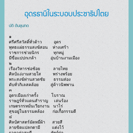
อุดรธานีในระบอบประชาธิปไตย
ปติ ตันขุนทด
๑

ศรีศรีสวัสดิ์ทั่วด้าว          อุดร

พุทธแผ่ธรรมสงฆ์สอน    ห่างเศร้า

ราชการช่วยนิกร            ทุกหมู่

มีขื่อแปปกเกล้า            อุ่นบ้านงามเมือง

๒

เรืองวิหารช่อช้อย           ลายไทย

ศิลป์แง่งามสวยใส          พร่างพร้อย

พระสงฆ์ท่านสวดชัย       ธรรมส่อง

ดับทั่วกิเลสคล้อย          สู่ด้าวนิพพาน

๓

อุดรเมืองเก่าครั้ง           โบราณ

ราษฎร์ทั่วแดนสำราญ     เล่นร้อง

เกษตรกรหมั่นเวียกงาน   นาไร่

สุขอยู่ในธรรมคล้อง       ก่อเกื้อกรรมดี

๔

ศิลป์ศาสตร์มัดหมี่ผ้า      สวยสี

ลายขิดแปลกตามี          แต่งไว้

ราคาค่าสมดี                หัตถ์ก่อ
