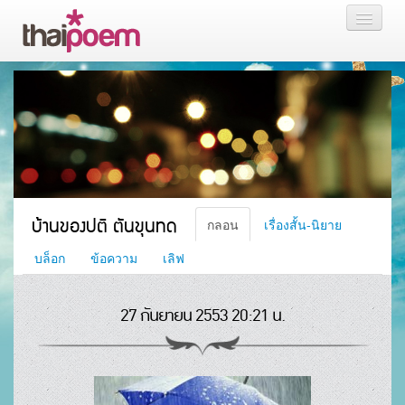
หน้าแรก
กลอน
เรื่องสั้น นิยาย
บล็อก
บ้านของปติ ตันขุนทด
กลอน
เรื่องสั้น-นิยาย
สมาชิก
บล็อก
ข้อความ
เลิฟ
27 กันยายน 2553 20:21 น.
หน้าส่วนตัว