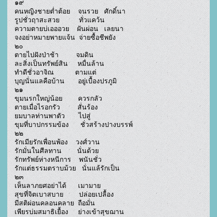
๑๙

คนหญิงชายต่ำต้อย    จนรวย   ศักดิ์นา

รูปชั่วฤาสะสวย          ทั่วแคว้น

ความตายบ่เอออวย    ผันผ่อน   เลยนา

จงอย่าหมายพายแจ้น  จ่ายซื้อชีพยัง

๒๐

ตายไปฝังป่าช้า         จมดิน

ละสิ่งเป็นทรัพย์สิน     หมื่นล้าน

ทำดีชั่วอาจิณ           ตามแต่

บุญนั่นแลคือบ้าน       อยู่เบื้องปรภูมิ

๒๑

ขุมนรกใหญ่น้อย        ควรกลัว

ตายเมื่อไรอกรัว         สั่นร้อง

ยมบาลท่านพาตัว       ไปสู่

ขุมที่บาปกรรมข้อง      ชั่วสร้างปางบรรพ์

๒๒

รักเมียรักเพื่อนพ้อง    วงศ์วาน

รักมั่นในศีลทาน        นั่นด้วย

รักทรัพย์ห่างหนีการ    พนันชั่ว

รักแต่ธรรมตราบม้วย   นั่นแล้รักเป็น

๒๓

เห็นลาภยศอย่าได้      เมามาย

สุขที่จิตเบาสบาย        ปล่อยเปลื้อง

มีสติผ่อนคลอนคลาย  ถือมั่น

เพียรบ่มสมาธิเยื้อง     ย่างเข้าสุขฌาน
