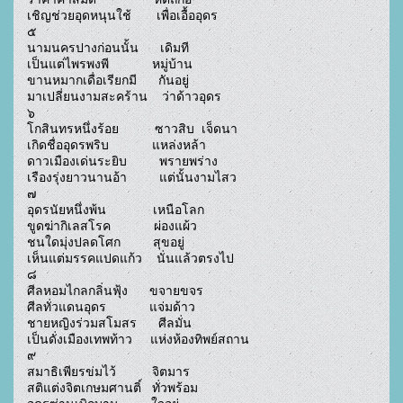
เชิญช่วยอุดหนุนใช้       เพื่อเอื้ออุดร

๕

นามนครปางก่อนนั้น      เดิมที

เป็นแต่ไพรพงพี            หมู่บ้าน

ขานหมากเดื่อเรียกมี      กันอยู่

มาเปลี่ยนงามสะคร้าน    ว่าด้าวอุดร

๖

โกสินทรหนึ่งร้อย          ซาวสิบ  เจ็ดนา

เกิดชื่ออุดรพริบ            แหล่งหล้า

ดาวเมืองเด่นระยิบ         พรายพร่าง

เรืองรุ่งยาวนานอ้า         แต่นั้นงามไสว

๗

อุดรนัยหนึ่งพ้น             เหนือโลก

ขูดฆ่ากิเลสโรค            ผ่องแผ้ว

ชนใดมุ่งปลดโศก         สุขอยู่

เห็นแต่มรรคแปดแก้ว    นั่นแล้วตรงไป

๘

ศีลหอมไกลกลิ่นฟุ้ง      ขจายขจร

ศีลทั่วแดนอุดร            แจ่มด้าว

ชายหญิงร่วมสโมสร      ศีลมั่น

เป็นดั่งเมืองเทพท้าว     แห่งห้องทิพย์สถาน

๙

สมาธิเพียรข่มไว้          จิตมาร

สติแต่งจิตเกษมศานติ์   ทั่วพร้อม
