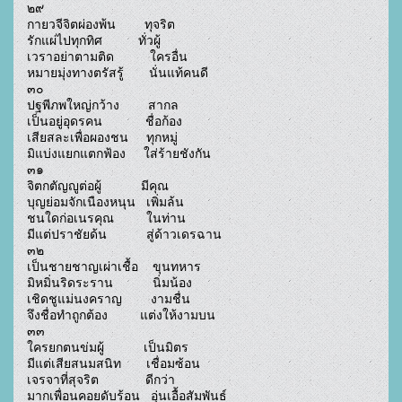
๒๙

กายวจีจิตผ่องพ้น        ทุจริต

รักแผ่ไปทุกทิศ          ทั่วผู้

เวราอย่าตามติด          ใครอื่น

หมายมุ่งทางตรัสรู้       นั่นแท้คนดี

๓๐

ปฐพีภพใหญ่กว้าง        สากล

เป็นอยู่อุดรคน            ชื่อก้อง

เสียสละเพื่อผองชน     ทุกหมู่

มิแบ่งแยกแตกฟ้อง     ใส่ร้ายชังกัน

๓๑

จิตกตัญญูต่อผู้           มีคุณ

บุญย่อมจักเนืองหนุน   เพิ่มล้น

ชนใดก่อเนรคุณ         ในท่าน

มีแต่ปราชัยด้น           สู่ด้าวเดรฉาน

๓๒

เป็นชายชาญเผ่าเชื้อ    ขุนทหาร

มิหมิ่นริดระราน           นิ่มน้อง

เชิดชูแม่นงคราญ        งามชื่น

จึงชื่อทำถูกต้อง         แต่งให้งามบน

๓๓

ใครยกตนข่มผู้           เป็นมิตร

มีแต่เสียสนมสนิท       เชื่อมซ้อน

เจรจาที่สุจริต             ดีกว่า

มากเพื่อนคอยดับร้อน   อุ่นเอื้อสัมพันธ์
