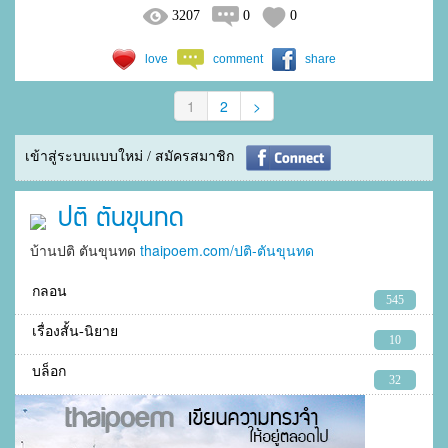
3207
0
0
love
comment
share
1
2
>
เข้าสู่ระบบแบบใหม่ / สมัครสมาชิก
ปติ ตันขุนทด
บ้านปติ ตันขุนทด
thaipoem.com/ปติ-ตันขุนทด
กลอน
545
เรื่องสั้น-นิยาย
10
บล็อก
32