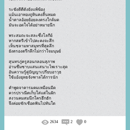
ระฆังดีตีดังยังแพ้ฆ้อง

แม้นเอาทองถูหินคงสิ้นหมด

น้ำตาลอ้อยย้อยลงตรงใกล้มด

มันจะอดใจได้อย่าหมายนึก

พระสมถะจะสละซึ่งโลกีย์

หากสตรีเข้าไปคะคงจะสึก

เห็นชลามหาสมุทรที่สุดลึก

ยังตรองตรึกลึกไม่กว่าใจมนุษย์

สุนทรภู่ครูสอนกลอนสุภาพ

อ่านซึมซาบแสนเสนาะไพเราะสุด

อันความรู้คู่ปัญญาเปรียบอาวุธ

ใช้แย้งยุทธจังฑาลได้การนัก

คำพูดจาคารมคมเหมือนมีด

ควรปราณีตเก็บใส่แต่ในฝัก

สงวนคมสมนึกใครฮึกฮัก

จึงค่อยชักเชือดฟันไปทันใด				
2634
2
0