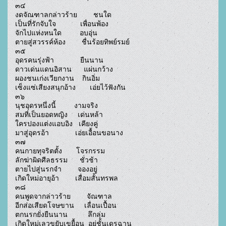
๓๔

งดจัณฑาลกล่าวร้าย        ชนใด

เป็นที่รักจับใจ            เพื่อนพ้อง

จักไปแห่งหนใด         อบอุ่น

ตายสู่สวรรค์ห้อง        ชื่นร้อยทิพย์รมย์

๓๕

อุดรคนรุ่งฟ้า             ยืนนาน

ดาวเด่นแดนอิสาน      แผ่นกว้าง

ผองชนเก่งเวียกงาน    กินอิ่ม

เซ็งแซ่เสียงสนุกอ้าง       เอ่ยไว้ฟังกัน

๓๖

นุชอุดรหนึ่งนี้         งามจริง

สมที่เป็นยอดหญิง     เด่นหล้า

ใครปองแต่งแอบอิง   เคียงคู่

มาสู่อุดรอ้า             เอ่ยเอื้อนขอนาง

๓๗

คนกายทุจริตตั้ง       โจรกรรม

ลักฆ่าผิดศีลธรรม      ชั่วช้า

ตายไปสู่นรกจำ        จองอยู่

เกิดใหม่อายุอ้า        เสื่อมสั้นทรพล

๓๘

คนพูดจากล่าวร้าย        จัณฑาล

อีกส่อเสียดโจษขาน     เลื่อนเปื้อน

ตกนรกยั่งยืนนาน          ลึกลุ่ม

เกิดใหม่เลวขยับเขยื้อน  อยู่ชั้นเดรฉาน
