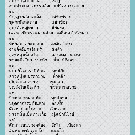
อุดรซ่านเบิกบาน         ใจอยู่

งามท่ามกลางธรรมอ้อม  แผ่ป้องนรกอบาย

๑๐

ปัญญายศส่องแจ้ง         เพริศพราย

ขูดฆ่ากิเลสหาย            แช่มช้อย

อุดรทั่วหญิงชาย           ชีพผ่อง

เพราะเชื่อมรรคพาคล้อย   เคลื่อนเข้านิพพาน

๑๑

ทิพย์สุมาลย์แม่แย้ม      ลงดิน  อุดรฤา

งามดั่งอัปสรอินทร์        สู่หล้า

อุดรหนุ่มนึกถวิล           ดองแต่ง   นางนา

ชายหนึ่งใดธรรมกล้า     นั่นแล้จึงควร

๑๒

มนุษย์โลกเรานี่ล้วน      ทุกข์ภัย

สาวหนุ่มแปรตามวัย      ทั่วหล้า

เกิดเจ็บแก่ตายไป        หมดแน่

บุญส่งไปเมืองฟ้า         ชั่วนั้นตกอบาย

๑๓

นิพพานพาผ่านพ้น        ทุกข์ตาย

หยุดก่อกรรมเป็นสาย    ต่อเชื้อ

ตัณหาย่อมโยงยาย      เวียนว่าย

มรรคนั่นเป็นทางเกื้อ     มุ่งเข้านิโรธ์

๑๔

ตัณหาเป็นบ่วงคล้อง     อัตโน    เนื่องนา

มันหน่วงชักทุกขโต      แน่นไว้
