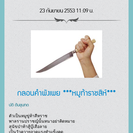
23 กันยายน 2553 11:09 น.
กลอนคำพังเพย ***หมูท้าราชสีห์***
ปติ ตันขุนทด
ตัวเป็นหมูขู่ท้าสีหราช

พาลรานปราชญ์นั้นหนาอย่าคิดหมาย

สุนัขป่าท้าสู้บู๊เสือลาย

เป็นวัวควายอวดแรงทำแข็งคด
