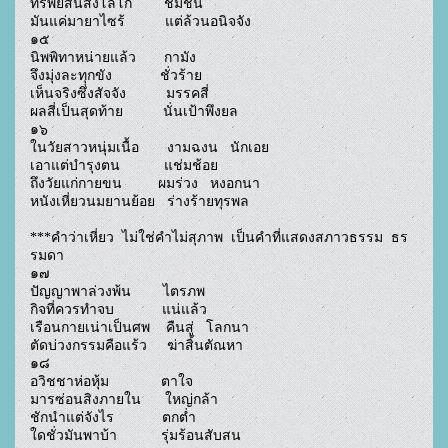
ทรัพย์สินสิ่งโลโก        ชมชื่น

มันแค่มายาไซร้          แต่ล้วนอนิจจัง

๑๕

นิพพิทาหน่ายแล้ว       กามัง

จึงมุ่งละทุกขัง            ชั่วร้าย

เห็นจริงซึ่งสัจจัง          มรรคสี่

ผลสี่เป็นสุดท้าย          นั่นเป้าพึงยล

๑๖

ในวัยสาวหนุ่มเนื้อ       งามฉงน   นักเอย

เอาแต่บำรุงตน           แช่มช้อย

ถึงวัยแก่กายขน         ผมร่วง   หงอกนา

หนังเหี่ยวนมยานย้อย   ร่างร้ายทุรพล

***คำว่าเหี่ยว  ไม่ใช่คำไม่สุภาพ  เป็นคำที่แสดงสภาวธรรม  ธร
รมดา

๑๗

ปัญญาพาล่วงพ้น        ไตรภพ

กิจที่ควรทำจบ            แน่แล้ว

เรือนกายเน่าเป็นศพ    คืนสู่   โลกนา

ตัดบ่วงกรรมคือแร้ว     ฆ่าสิ้นตัณหา

๑๘

อวิชชาห่อหุ้ม             ตาใจ

มารซ่อนสิงภายใน      ใหญ่กล้า

ชักนำแต่จังไร            ตกต่ำ

ใดชั่วมันพาบ้า           รุ่มร้อนสับสน
