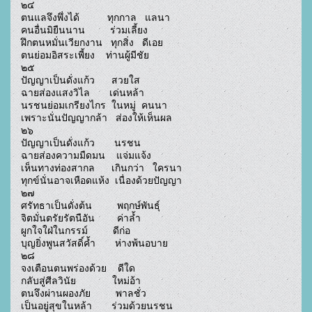
๒๔

ตนแลจึงพึ่งได้          ทุกกาล   แลนา

คนอื่นมิยืนนาน         ร่วมเลี้ยง

ฝึกตนหมั่นเวียกงาน   ทุกสิ่ง   ดีเอย

ตนย่อมอิสระเพี้ยง    ท่านผู้มีชัย

๒๕

ปัญญาเป็นดั่งแก้ว      สวยใส

ฉายส่องแสงวิไล       เด่นหล้า

นรชนย่อมเกรียงไกร  ในหมู่  คนนา

เพราะนั่นปัญญากล้า   ส่องให้เห็นผล

๒๖

ปัญญาเป็นดั่งแก้ว       นรชน

ฉายส่องความมืดมน    แจ่มแจ้ง

เห็นทางท่องสากล      เกินกว่า   ใครนา

ทุกข์นั่นอาจเหือดแห้ง  เนื่องด้วยปัญญา

๒๗

ศรัทธาเป็นดั่งต้น         พฤกษ์พันธุ์

จิตมั่นตรัยรัตนือัน        ค่าล้ำ

ผูกใจใฝ่ในกรรม์         ดีก่อ

บุญยิ่งพูนสวัสดิ์ค้ำ       ห่างพ้นอบาย

๒๘

จงเตือนตนพร่องด้วย    ดีใด

กลับสู่ศีลวินัย             ใหม่อ้า

ตนจึงผ่านผองภัย         พาลชั่ว

เป็นอยู่สุขในหล้า       ร่วมด้วยนรชน
