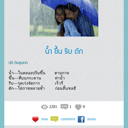
น้ำ ขึ้น รีบ ตัก
ปติ ตันขุนทด
น้ำ---ในคลองปริ่มขึ้น        ตามกาล

ขึ้น---ที่บนกระดาน            ท่าน้ำ

รีบ---รุดเร่งจัดการ             เร็วรี่

ตัก---ใส่ภาชหลายซ้ำ         ก่อนสิ้นชลธี				
2281
1
0
love
comment
share