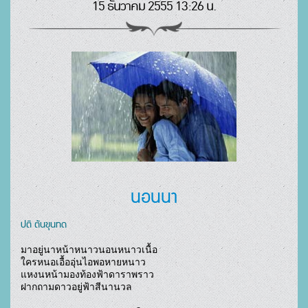
15 ธันวาคม 2555 13:26 น.
นอนนา
ปติ ตันขุนทด
มาอยู่นาหน้าหนาวนอนหนาวเนื้อ

ใครหนอเอื้ออุ่นไอพอหายหนาว

แหงนหน้ามองท้องฟ้าดาราพราว

ฝากถามดาวอยู่ฟ้าสีนานวล
