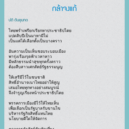
กล้าจงแก้
ปติ ตันขุนทด
ไทยพร่ำเพรียกเรียกหาประชาธิปไตย

แปดสิบปีเป็นมาหามีไม่

เป็นแต่ได้เลือกตั้งเป็นบางคราว

อันความเป็นเห็นชอบระบอบเมือง

พารุ่งเรืองรุดฟ้าเวหาหาว

มีหลักธรรมนำสุขทุกครั้งคราว

ต้องสืบสาวเศกสัตย์รัฐธรรมนูญ

ให้เสรีมีไว้ในชนชาติ

สิทธิ์อำนาจเนาไทยอย่าให้สูญ

เสมอไทยทุกทางอย่างสมบูรณ์

จึงจำรูญเรียงหน้าประชาธิปไตย

พรรคการเมืองมีไว้ให้ไทยเห็น

เพื่อเลือกเป็นรัฐบาลรับขานไข

บริหารรัฐกิจสิทธิ์แทนไทย

นโยบายดีใดให้จัดการ
