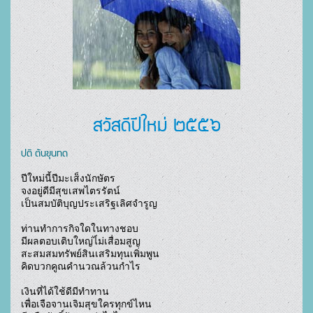
สวัสดีปีใหม่ ๒๕๕๖
ปติ ตันขุนทด
ปีใหม่นี้ปีมะเส็งนักษัตร

จงอยู่ดีมีสุขเสพไตรรัตน์

เป็นสมบัติบุญประเสริฐเลิศจำรูญ

ท่านทำการกิจใดในทางชอบ

มีผลตอบเติบใหญ่ไ่ม่เสื่อมสูญ

สะสมสมทรัพย์สินเสริมทุนเพิ่มพูน

คิดบวกคูณคำนวณล้วนกำไร

เงินที่ได้ใช้ดีมีทำทาน

เพื่อเจือจานเจิมสุขใครทุกข์ไหน
