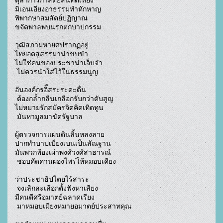
ตุลาการกำสัตย์สันทัดเที่ยง

มิเอนเอียงอาธรรมทำหักหาญ

พิพากษาสมสัตย์ปฏิญาณ

ขจัดพาลพบนรกตกบาปกรรม

วุฒิสภามหายศปรากฏอยู่ 

ไทยอดสูสรรมาน่าขบขำ

ไม่ใช่คนของประชาน่าเจ็บจำ

 ไม่ควรนำใส่ไว้ในธรรมนูญ

อันองค์กรอิืสระระดะดื่น

 ต้องกล้ำกลืนเกลือกรับกว่าดับสูญ

ไม่หมายรักสมัครจิตคิดเทิดทูน

 มันหามูลมาขัดรัฐบาล

ผู้ตรวจการแผ่นดินลิ้นหลงลาย 

ปากทำบาปเบี่ยงเบนเป็นสัณฐาน

มันพวกพ้องเผ่าพงศ์วงศ์สาธารณ์

 ชอบคัดคานผองไพร่ให้หมอบเคียง

ว่าประชาธิปไตยไร้สาระ

 จงเลิกละเลือกตั้งฟังหาเสียง

มีคนดีศรีอมาตย์ฉลาดเรียง

 มาหมอบเมียงหมายอมาตย์ประสาทคุณ
