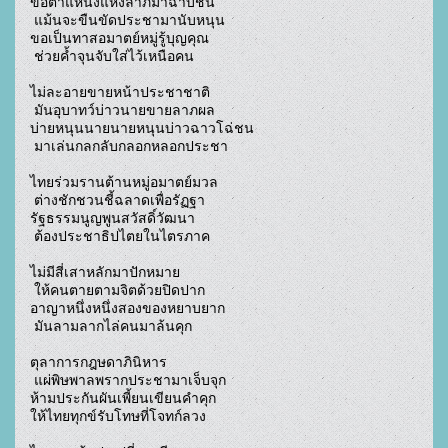
ขอตำแหน่งแห่งลาภมาฉาบชื่น

 แม้นจะขืนขัดประชามานับหนุน

ขอเป็นทาสอมาตย์หมู่รู้บุญคุณ

 ช่วยค้ำจุนจับใส่ไว้เหนือคน

ไม่ละอายขายหน้าประชาชาติ

 มันอุบาทว์บ่าวนายขายลาภผล

บ่ายหนุนนายนายหนุนบ่าวฉาวโฉ่ชน

 มาเล่นกลกลับกลอกหลอกประชา

ไทยร่วมรานต้านหมู่อมาตย์มวล

 ต่างชักชวนชี้ฉลาดเพื่อรัฏฐา

รัฐธรรมนูญพูนสวัสดิ์วัฒนา

 ต้องประชาธิปไตยในไตรภาค

ไม่มีสี่เสาหลักมาปักหมาย

 ให้คนตายตามจิตด้วยปิดปาก

อาญาหนึ่งหนึ่งสองของหยาบยาก

 มันลามลากไล่คนมาล้นคุก

ตุลาการกฎษดาภินิหาร

 แผ่พิษพาลพรากประชามาเจ็บจุก

ห้ามประกันผันเพี้ยนเขียนคำคุก 

ให้ไทยทุกข์รับโทษที่โจทก์ลวง
