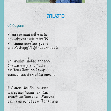
สามสาว
ปติ ตันขุนทด
สามสาวงามอย่างนี้ งามวัย

ยามแก่ชราตามขัย หง่อมไร้

สาวเอยอย่าหลงใหล รูปร่าง

ควรเร่งทำบุญไว้ สู่่ฟ้าครองสวรรค์

ยามมาเยือนเบิ่่่งจ้อง สาวลาว

วัยรุ่นสคราญคราว อี่หล้า

งามใจแต่นึกหนาว ใจหนุ่ม

ขอแม่มาดองข้า ข่มให้หายหนาว

อันไทพวนเพิ่นเว้า   กะเหลอ

นางอยู่นอนกับเผอ   เล่าน้อง

ชายเห็นแม่ไผลเผลอ   เรือนร่าง

งามแจ่มตาชายจ้อง แม่ไว้กลัวหาย				