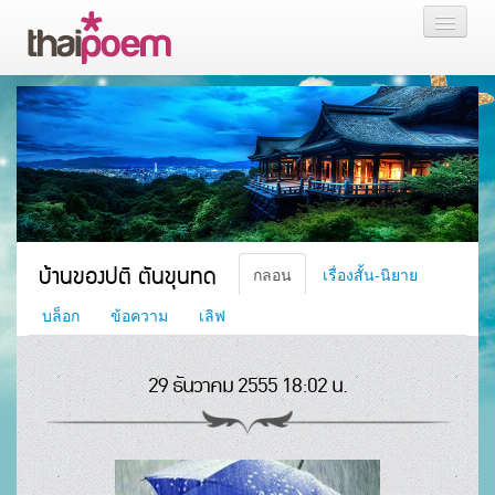
หน้าแรก
กลอน
เรื่องสั้น นิยาย
บล็อก
บ้านของปติ ตันขุนทด
กลอน
เรื่องสั้น-นิยาย
สมาชิก
บล็อก
ข้อความ
เลิฟ
29 ธันวาคม 2555 18:02 น.
หน้าส่วนตัว