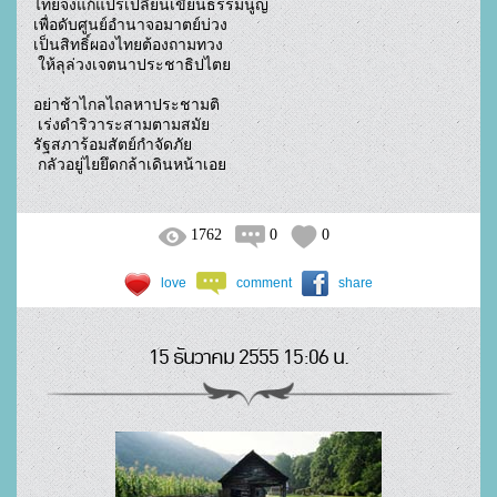
ไทยจงแก้แปรเปลี่ยนเขียนธรรมนูญ

เพื่อดับศูนย์อำนาจอมาตย์บ่วง

เป็นสิทธิ์ผองไทยต้องถามทวง

 ให้ลุล่วงเจตนาประชาธิปไตย

อย่าช้าไกลไถลหาประชามติ

 เร่งดำริวาระสามตามสมัย

รัฐสภาร้อมสัตย์กำจัดภัย

 กลัวอยู่ไยยึดกล้าเดินหน้าเอย				
1762
0
0
love
comment
share
15 ธันวาคม 2555 15:06 น.