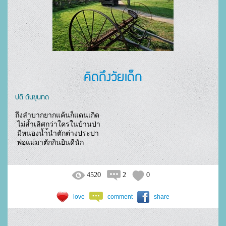
คิดถึงวัยเด็ก
ปติ ตันขุนทด
ถึงลำบากยากแค้นก็แดนเกิด

 ไม่ล้ำเลิศกว่าใครในบ้านป่า

 มีหนองน้ำ้นำตักต่างประปา

 พ่อแม่มาตักกินยินดีนัก				
4520
2
0
love
comment
share