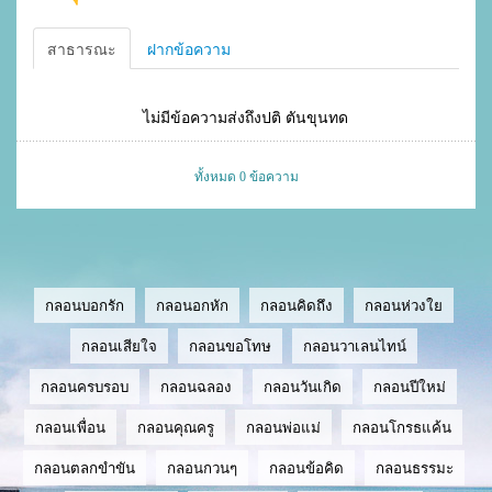
สาธารณะ
ฝากข้อความ
ไม่มีข้อความส่งถึงปติ ตันขุนทด
ทั้งหมด 0 ข้อความ
กลอนบอกรัก
กลอนอกหัก
กลอนคิดถึง
กลอนห่วงใย
กลอนเสียใจ
กลอนขอโทษ
กลอนวาเลนไทน์
กลอนครบรอบ
กลอนฉลอง
กลอนวันเกิด
กลอนปีใหม่
กลอนเพื่อน
กลอนคุณครู
กลอนพ่อแม่
กลอนโกรธแค้น
กลอนตลกขำขัน
กลอนกวนๆ
กลอนข้อคิด
กลอนธรรมะ