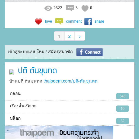
2622
3
0
love
comment
share
1
2
>
เข้าสู่ระบบแบบใหม่ / สมัครสมาชิก
ปติ ตันขุนทด
บ้านปติ ตันขุนทด
thaipoem.com/ปติ-ตันขุนทด
กลอน
545
เรื่องสั้น-นิยาย
10
บล็อก
32