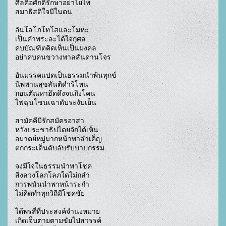
ศีลคือศักดิ์รักษาอย่าไยไพ

สมาธิสติใจมีในตน

อันโลโภโทโสและโมหะ

เป็นคำพระละได้ใจกุศล

คบบัณฑิตคิดเห็นเป็นมงคล

อย่าคบคนขวางพาลสันดานโจร

อันมรรคแปดเป็นธรรมนำพ้นทุกข์

นิพพานสุขสันติดำริโหน

ถอนตัณหาฮึดดึงจนถึงโคน

ไฟฉุนโชนเฉาดับระงับเย็น

สามัคคีมีรักสมัครอาสา

หวังประชาธิปไตยจักได้เห็น

อมาตย์หมู่มากหน้าพาลำเค็ญ

ตกกระเด็นดับลับรับบาปกรรม

จงมีใจในธรรมนำพาโชค

สิ่งลวงโลกโลภใดไม่ถลำ

การพนันนำพาหน้าระกำ

ไม่คิดทำทุกวิถีมีโชคชัย

ได้พรสี่ที่ประสงค์จำนงหมาย

เกิดเจ็บตายตามขัยไปสวรรค์
