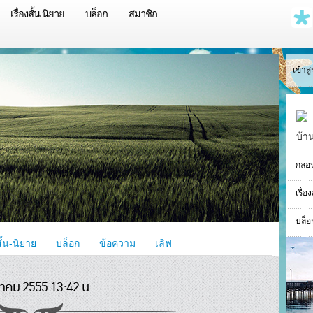
เรื่องสั้น นิยาย
บล็อก
สมาชิก
เข้าส
บ้า
กลอ
เรื่อ
บล็อ
สั้น-นิยาย
บล็อก
ข้อความ
เลิฟ
นาคม 2555 13:42 น.