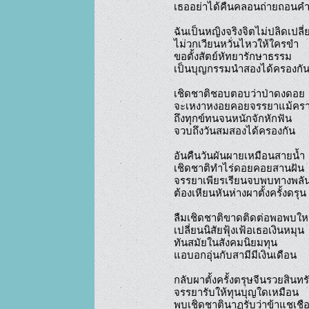
เธออย่าได้คืนคลอนถ่ายถอนคำ
ฉันเป็นหญิงจริงจิตไม่ปลิดเปลี่ย
ไม่วกเวียนหวั่นไหวให้ใครขำ

ขอตั้งสัตย์หัทยารักษาธรรม

เป็นบุญกรรมนำสองได้ครองกัน
เชิดชาติชอบตอบว่าป่าดงดอย

จะเหงาหงอยคอยจรรยาแม้คราฝ
ถึงทุกข์ทนจนหนักจักหักฟัน

จวบถึงวันสมสองได้ครองกัน

อันคืนวันผันผายเหมือนสายน้ำ

เชิดชาติทำไร่ดอยคอยสานฝัน

จรรยาเพียรเรียนจบพบทางพลัน
ต้องเหียนหันห่างผาตั้งครั้งดรุน

ลืมเชิดชาติขาดติดต่อพอพบใหม
เปลี่ยนนิสัยฟุ้งเฟ้อเธอเงินหมุน

ทันสมัยในสังคมนิยมทุน

แอบอกอุ่นกับสามีมีเงินเดือน

กลับผาตั้งครั้งตรุษจีนรวยสินทรั
จรรยารับให้ทุนบุญใดเหมือน

พบเชิดชาตินาฏรับว่าข้าแชเชือ