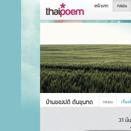
หน้าแรก
กลอน
บ้านของปติ ตันขุนทด
กลอน
เรื่อง
31 มี