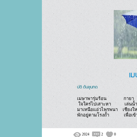
เม
ปติ ตันขุนทด
เมษาพารุ่มร้อน              กายา

 ใจใคร่ไปเสาะหา           เล่นน้ำ

มาเหนือแอ่วไพรพนา    เชียงใหม
2024
2
0