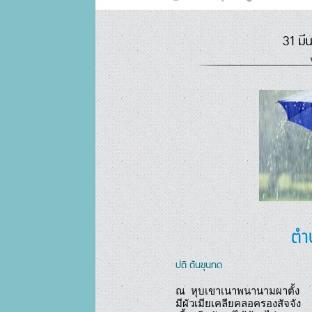
31 มี
ตำน
ปติ ตันขุนทด
ณ  หุบเขาเนาพนานามผาตั้ง

มีผัวเมียเคลียคลอครองสัจจัง
