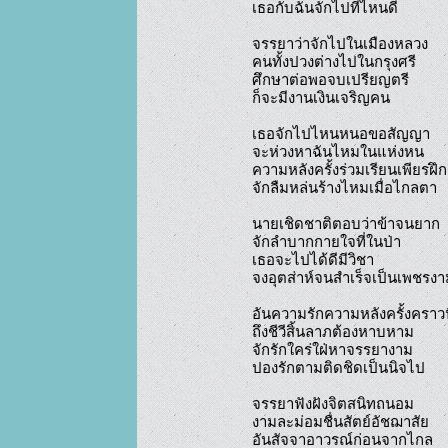
เธอกับฉันจักไปที่ไหนดี

จรรยาว่าจักไปในเมืองหลวง  

คนทั้งปวงต่างไปในกรุงศรี

ศึกษาต่อพอจบเปรียญตรี

ก็จะมีงานเงินเจริญคน

เธอจักไปไหนหนอขอสัญญา

จะห่วงหาฉันไหมในแห่งหน

ความหลังครั้งร่วมเรียนเพียรฝึก
จักลืมหล่นร้างไหมเมื่อไกลตา

นายเชิดชาติตอบว่าข้าจนยาก

จักลำบากกายใจที่ในป่า

เธอจะไปได้ดีมีวิชา

จงอุตส่าห์จนสำเร็จเป็นเพชรงา
อันความรักความหลังครั้งคราวนี
ถึงชีวีสิ้นลาภต้องหาบหาม

จักรักใคร่ใฝ่หาจรรยางาม

ปองรักตามติดชิดเป็นนิจไป

จรรยาฟังฝังจิตสนิทถนอม

งามละม่อมชื่นสัตย์อัชฌาสัย

อันสัจจาอาวรณ์ก่อนจากไกล
