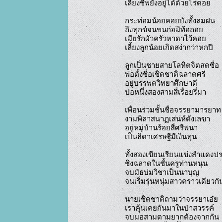
เลี้ยงชีพยังอยู่ได้ด้วยไร่ดอย

กระท่อมน้อยคอยบังทั้งลมฝน

ถึงทุกข์จนขนก่อมิท้อถอย

เมียรักผัวครัวหาดาไว้คอย

เลี้ยงลูกน้อยเกิดสง่ากว่าหกปี

ลูกเป็นชายสายโลหิตจิตสดซื่อ

พ่อตั้งชื่อเชิดชาติฉลาดศรี

อยู่บรรพตวิทยาศึกษาดี

ปอหนึ่งสองสามสี่เรื่อยรี่มา

เพื่อนร่วมชั้นชื่อจรรยามารยาท

งามพิลาสนาฏเสน่ห์ดังเลขา

อยู่หมู่บ้านร้อยสี่ศรีพนา

เป็นธิดาเศรษฐีมีเงินทุน

ทั้งสองเขียนเรียนแข่งสำแดงปร
ชิงฉลาดในชั้นครูท่านหนุน

จบมัธบ่มวิชาเป็นนาบุญ

จนเริ่มรุ่นหนุ่มสาวคราวเดียวกัน
นายเชิดชาติถามว่าจรรยาเอ๋ย

เราคุ้นเคยกันมาในป่าสวรรค์

จบมอสามตามยากต้องจากกัน
