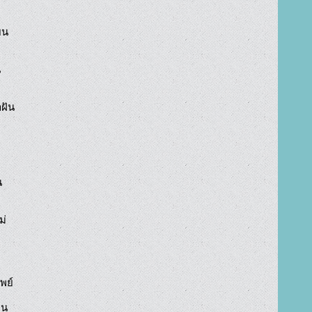


น



ัน



่

พย์

น
