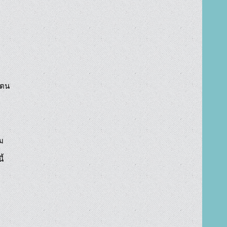
ตน

ม

้
