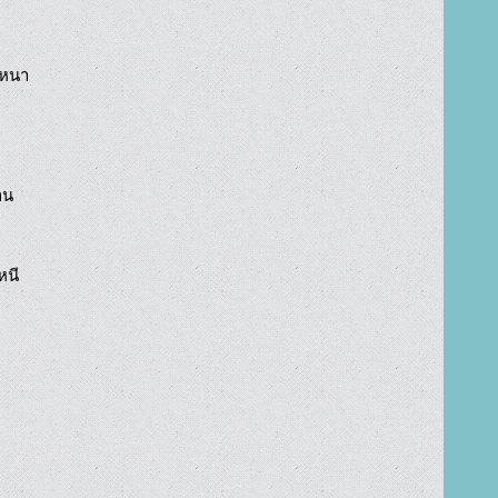
หนา

น

นี


