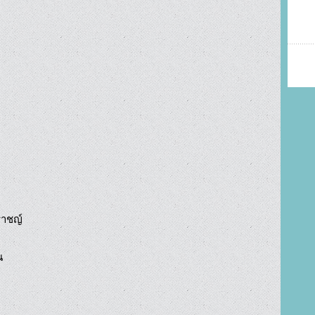
าชญ์


