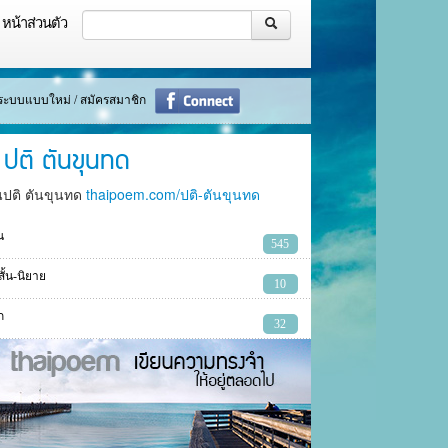
หน้าส่วนตัว
ู่ระบบแบบใหม่ / สมัครสมาชิก
ปติ ตันขุนทด
นปติ ตันขุนทด
thaipoem.com/ปติ-ตันขุนทด
น
545
งสั้น-นิยาย
10
ก
32