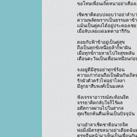
ขอโทษเพื่อนเถิดหนาอย่าเคืองเ
เชิดชาติตอบปลอบว่าอย่าลำบา
ความพลัดพรากเป็นธรรมดาข้า
แม้นเป็นคู่คงได้อยู่ประคองเชย

เมื่อลับเลยแผ่เมตตาอารีกัน

ดอยกับฟ้าข้าอยู่เป็นคู่สุข

ถึงเป็นทุกข์เหนื่อยล้าก็พาฝัน

เมื่อทุกข์กายหายไปใจสุขพลัน

เดือนตะวันเป็นเพื่อนเหมือนก่อ
จงอยู่ดีมีสุขอย่าทุกข์ร้อน

ความเก่าก่อนถือเป็นฝันกันเถิด
รักผัวตัวครัวไฟอย่าไลลา

มีลูกยาสืบพงศ์เป็นมงคล

ฟังเจรจาอาวรณ์สะท้อนจิต

จรรยาคิดกลับใจก็ไร้ผล

อดีตกาลผ่านไปในสากล

สุดเรียกค้นคืนเห็นเป็นปัจจุบัน

นางอำลาเชิดชาติอนาถจิต

พ่อมิ่งมิตรสุขหนาอย่าเดียดฉันท์
ตรุษจีนหน้ามาเห็นเป็นเพื่อนกัน
