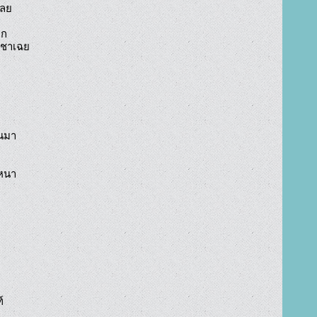
ลย

ก

ชาเฉย

นมา

หนา


