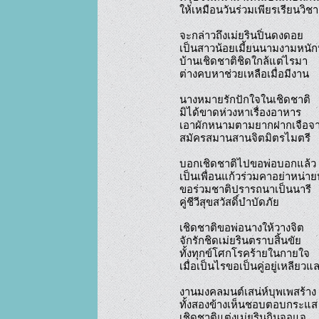
ให้เหมือนวันร่วมเพียรเรียนวิชา

จะกล่าวถึงเม่ยรินปิ่นดงดอย

เป็นสาวน้อยเมี้ยนนามงามหนัก
บ้านเชิดชาติชิดใกล้แต่ไรมา

ต่างคบหาช่วยเหลือเมื่อมีงาน

นางหมายรักปักใจในเชิดชาติ

มิได้ขาดห่วงหาเรื่องอาหาร

เอาผักหนามตามยากฝากเจือจา
สมัครสมานสานจิตมิตรไมตรี

บอกเชิดชาติไปขอพ่อบอกแล้ว

เป็นเพื่อนแก้วร่วมคาอย่าหน่ายห
ขอร่วมชาติปรารถนาเป็นนารี

คู่ชีวีสุขสวัสดิ์บำบัดภัย

เชิดชาติขอพ่อนางให้วางจิต

จักรักชิดเม่ยรินตราบสิ้นขัย

ทั้งทุกข์โศกโรคร้ายในกายใจ

เมื่อเป็นไรขอเป็นคู่อยู่เหลียวแล
งานมงคลมนต์เสน่ห์บุพเพสร้าง

ทั้งสองข้างเห็นชอบตอบกระแส

เชิดชาติแต่งเม่ยรินกินจอแจ
