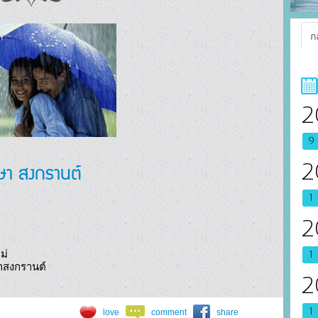
ก
2
9
ษา สงกรานต์
2
1
2
่

1
พักอยู่ตามโรงถ้ำ            เพื่อเข้าสงกรานต์				
2
1
love
comment
share