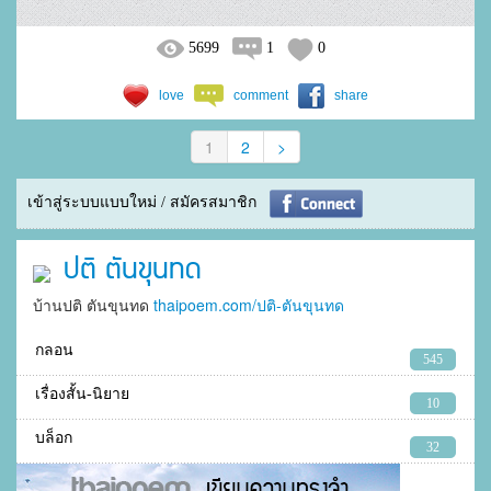
5699
1
0
love
comment
share
1
2
>
เข้าสู่ระบบแบบใหม่ / สมัครสมาชิก
ปติ ตันขุนทด
บ้านปติ ตันขุนทด
thaipoem.com/ปติ-ตันขุนทด
กลอน
545
เรื่องสั้น-นิยาย
10
บล็อก
32