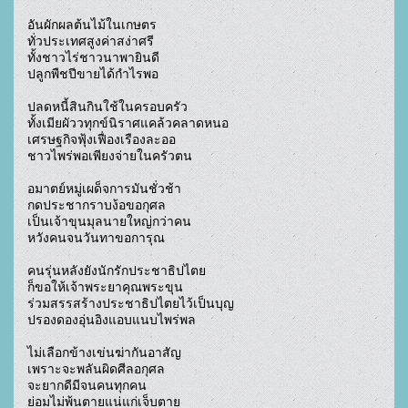
อันผักผลต้นไม้ในเกษตร

ทั่วประเทศสูงค่าสง่าศรี

ทั้งชาวไร่ชาวนาพายินดี

ปลูกพืชปีขายได้กำไรพอ

ปลดหนี้สินกินใช้ในครอบครัว

ทั้งเมียผัววทุกข์นิราศแคล้วคลาดหนอ

เศรษฐกิจฟุ้งเฟื่องเรืองละออ

ชาวไพร่พอเพียงจ่ายในครัวตน

อมาตย์หมู่เผด็จการมันชั่วช้า

กดประชากราบง้อขอกุศล

เป็นเจ้าขุนมุลนายใหญ่กว่าคน

หวังคนจนวันทาขอการุณ

คนรุ่นหลังยังนักรักประชาธิปไตย

ก็ขอให้เจ้าพระยาคุณพระขุน

ร่วมสรรสร้างประชาธิปไตยไว้เป็นบุญ

ปรองดองอุ่นอิงแอบแนบไพร่พล

ไม่เลือกข้างเข่นฆ่ากันอาสัญ

เพราะจะพลันผิดศีลอกุศล

จะยากดีมีจนคนทุกคน

ย่อมไม่พ้นตายแน่แก่เจ็บตาย
