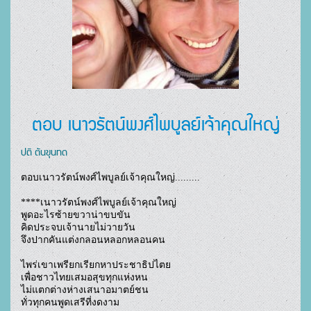
ตอบ เนาวรัตน์พงศ์ไพบูลย์เจ้าคุณใหญ่
ปติ ตันขุนทด
ตอบเนาวรัตน์พงศ์ไพบูลย์เจ้าคุณใหญ่.........

****เนาวรัตน์พงศ์ไพบูลย์เจ้าคุณใหญ่

พูดอะไรซ้ายขวาน่าขบขัน

คิดประจบเจ้านายไม่วายวัน

จึงปากคันแต่งกลอนหลอกหลอนคน

ไพร่เขาเพรียกเรียกหาประชาธิปไตย

เพื่อชาวไทยเสมอสุขทุกแห่งหน

ไม่แตกต่างห่างเสนาอมาตย์ชน

ทั่วทุกคนพูดเสรีที่งดงาม
