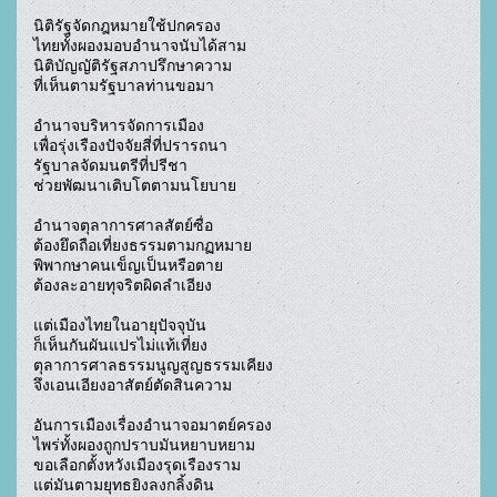
นิติรัฐจัดกฎหมายใช้ปกครอง

ไทยทั้งผองมอบอำนาจนับได้สาม

นิติบัญญัติรัฐสภาปรึกษาความ

ที่เห็นตามรัฐบาลท่านขอมา

อำนาจบริหารจัดการเมือง

เพื่อรุ่งเรืองปัจจัยสี่ที่ปรารถนา

รัฐบาลจัดมนตรีที่ปรีชา

ช่วยพัฒนาเติบโตตามนโยบาย

อำนาจตุลาการศาลสัตย์ซื่อ

ต้องยึดถือเที่ยงธรรมตามกฏหมาย

พิพากษาคนเข็ญเป็นหรือตาย

ต้องละอายทุจริตผิดลำเอียง

แต่เมืองไทยในอายุปัจจุบัน

ก็เห็นกันผันแปรไม่แท้เที่ยง

ตุลาการศาลธรรมนูญสูญธรรมเคียง

จึงเอนเอียงอาสัตย์ตัดสินความ

อันการเมืองเรื่องอำนาจอมาตย์ครอง

ไพร่ทั้งผองถูกปราบมันหยาบหยาม

ขอเลือกตั้งหวังเมืองรุดเรืองราม

แต่มันตามยุทธยิงลงกลิ้งดิน
