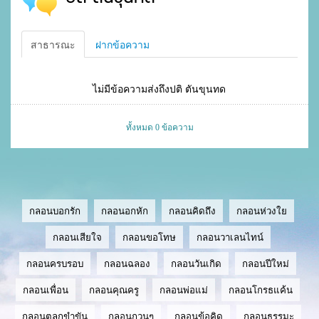
สาธารณะ
ฝากข้อความ
ไม่มีข้อความส่งถึงปติ ตันขุนทด
ทั้งหมด 0 ข้อความ
กลอนบอกรัก
กลอนอกหัก
กลอนคิดถึง
กลอนห่วงใย
กลอนเสียใจ
กลอนขอโทษ
กลอนวาเลนไทน์
กลอนครบรอบ
กลอนฉลอง
กลอนวันเกิด
กลอนปีใหม่
กลอนเพื่อน
กลอนคุณครู
กลอนพ่อแม่
กลอนโกรธแค้น
กลอนตลกขำขัน
กลอนกวนๆ
กลอนข้อคิด
กลอนธรรมะ