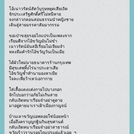
โอ้เนาวรัตน์สัตว์บุรุษหยุดเสียเถิด

จักประเสริฐศักดิ์ศรีไม่หนีหาย

จงกล่าวกลอนสอนธรรมนำหญิงชาย

เดินสู่สายมรรคาสัมมากรรม

ขอเป่าขลุ่ยรอยไถแปรเป็นเพลงจาก

เรียมตีจากไอ้ขวัญมันไม่ขำ

เนาวรัตน์มันสอีเรียมไม่เจียมจำ

หลงลืมคำรักไอ้ขวัญวันเป็นเมีย

ได้ผัวใหม่นายธนาคารร้านกรุงเทพ

มีสุขเสพทิ้งไร่นาประดาเสีย

ไอ้ขวัญช้ำทำนามองหาเมีย

ใจละเหี่ยว้าเหว่เอกากาย

ใส่เสื้อแดงแต่งกายไปบางกอก

จักไปบอกว่าอภัยไม่เกินสาย

กลับเถิดหนาเรียมจ๋าอย่าดูดาย

มาอยู่ตายนาเราเฝ้าเมืองกาญจน์

บ้านเลาขวัญบ่อพลอยใช่น้อยหน้า

เมื่อถึงคราบุญกฐินกินสุขศานต์

กลับเถิดหนาเรียมจ๋าอย่าสาธารณ์

ขวัญร้าวรานรอยไถแปรแย่แล้วเอย  ฯ				