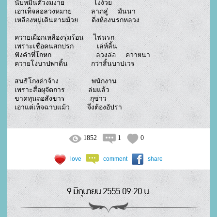
นับหมื่นตัวงมงาย               โง่ง้วย

เอาเท็จล่อลวงหมาย          ลาภสู่     มันนา

เหลืองหมู่เดินตามม้วย       ดิ่งห้องนรกหลวง

ควายเผือกเหลืองรุ่มร้อน     ไฟนรก

เพราะเชื่อคนสกปรก            เล่ห์ลิ้น

ฟังคำที่โกหก                       ลวงล่อ     ควายนา

ควายโง่บาปพาดิ้น            กว่าสิ้นบาปเวร

สนธิโกงค่าจ้าง                 พนักงาน

เพราะสื่อผุจัดการ            ล่มแล้ว

ขาดทุนถอสังขาร             กุข่าว

เอาแต่เท็จฉาบแม้ว         จึ่งต้องอัปรา				
1852
1
0
love
comment
share
9 มิถุนายน 2555 09:20 น.