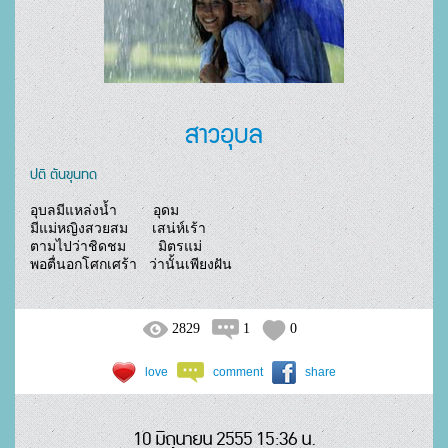
สาวอุบล
ปติ ตันขุนทด
อุบลมีแหล่งน้ำ         อุดม

มีแม่หญิงสวยสม      เสน่ห์เร้า

ตามไปว่าชิดชม        มิตรแม่

พอตื่นอกโศกเศร้า   ว่านั้นเพียงฝัน				
2829
1
0
love
comment
share
10 มิถุนายน 2555 15:36 น.