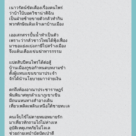
เนาวรัตน์ขัดเคืองเรื่องคนไพร่

ว่าบ้าใบ้บอดวิชาน่าติฉิน

เป็นฝ่ายซ้ายขายตัวกลัวทำกิน

พวกทักษิณล้มเจ้าเผาบ้านเมือง

เออเสกสรรปั้นน้ำทำเป็นตัว

เพราะว่ากลัวชาวไทยได้ฟุ้งเฟื่อง

มาขอแย่งแบ่งภาษีไปสร้างเมือง

จึงแค้นเคืองเข่นฆ่าทารกรรม

แปดสิบปีคนไพร่ได้ต่อสู้

บ้านเมืองกูขอกำหนดบทงามขำ

ตั้งผู้แทนแขนขามาประจำ

จักได้นำนโยบายมาาจ่ายเงิน

ตกถึงท้องอาณาประชาราษฎร์

พ้นพินาศทุกลำเนาภูเขาเขิน

มีถนนหนทางสำอางเดิน

เที่ยวเพลิดเพลินเหนือใต้ชายทะเล

คนเจ็บไข้ไม่ตายหมอหมายรัก

มาเที่ยวทักถามไถ่ไม่ห่างเห

อุบัติเหตุเภทภัยไม่โลเล

ช่วยถ่ายเทบำบัดปัดเป่าดี
