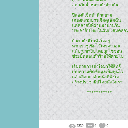
อุทกภัยน้ำหลากยังฝากกัน

ปีสองสี่เจ็ดห้าฟ้าสยาม

เคยงดงามบรรเจิดดูเฉิดฉัน

แต่หลายปีที่ผ่านมานานวัน

ประชาธิปไตยในฝันยังสั่นคลอน
ถ้าเรายังมีในหัวใจอยู่

หากเราชูเชิดไว้ใครจะถอน

แม้ประชาธิปไตยถูกไชชอน

ช่วยบี้หนอนตัวร้ายให้ตายไป

เริ่มด้วยการตั้งใจมาใช้สิทธิ์

เก็บความคิดข้อมูลเพิ่มพูนไว้

แล้วเลือกกาสักหนึ่งที่พึงใจ

สร้างประชาธิปไตยดังใจเรา...

             ***********

2230
6
0