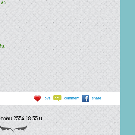
วหา

น.

love
comment
share
ภาคม 2554 18:55 น.