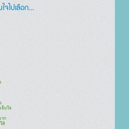
มใจไปเลือก...






จ็บใจ

ยาก

ห้
