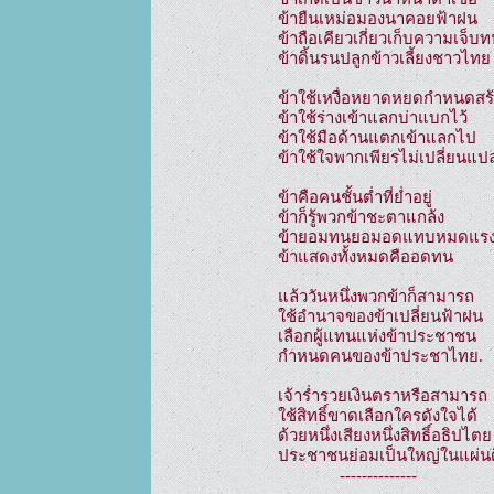
ข้ายืนเหม่อมองนาคอยฟ้าฝน

ข้าถือเคียวเกี่ยวเก็บความเจ็บท
ข้าดิ้นรนปลูกข้าวเลี้ยงชาวไทย

ข้าใช้เหงื่อหยาดหยดกำหนดสร้
ข้าใช้ร่างเข้าแลกบ่าแบกไว้

ข้าใช้มือด้านแตกเข้าแลกไป

ข้าใช้ใจพากเพียรไม่เปลี่ยนแปล
ข้าคือคนชั้นต่ำที่ย่ำอยู่

ข้าก็รู้พวกข้าชะตาแกล้ง

ข้ายอมทนยอมอดแทบหมดแรง
ข้าแสดงทั้งหมดคืออดทน

แล้ววันหนึ่งพวกข้าก็สามารถ

ใช้อำนาจของข้าเปลี่ยนฟ้าฝน

เลือกผู้แทนแห่งข้าประชาชน

กำหนดคนของข้าประชาไทย.

เจ้าร่ำรวยเงินตราหรือสามารถ

ใช้สิทธิ์ขาดเลือกใครดังใจได้

ด้วยหนึ่งเสียงหนึ่งสิทธิ์อธิปไตย

ประชาชนย่อมเป็นใหญ่ในแผ่นด
              --------------
