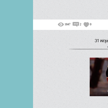
1847
2
0
31 พฤษ