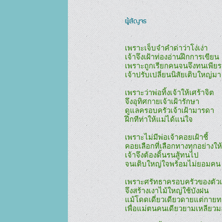
ผู้สัญจร
เพราะเจ็บจำคำด่าว่าโง่เง่า

เจ้าจึงเฝ้าท่องอ่านฝึกการเขียน

เพราะถูกเรียกคนจนจึงทนเพียร

เจ้าปรับเปลี่ยนนิสัยเติบใหญ่มา

เพราะว่าพ่อทิ้งเจ้าให้เศร้าจิต

จึงอุทิศกายเจ้าเฝ้ารักษา

ดูแลครอบครัวเจ้าเฝ้ามารดา

ฝึกทีท่าให้แม่ได้แน่ใจ

เพราะไม่มีพ่อเจ้าคอยเฝ้าชี้

คอยเลือกที่เลือกทางทุกอย่างให้

เจ้าจึงต้องดิ้นรนสู้ทนไป

จนเติบใหญ่ใจพร้อมไม่ยอมคน

เพราะศรัทธาครอบครัวของตัวเจ
จึงสร้างเงาไม้ใหญ่ใช้บังฝน	

แม้โดดเดี่ยวเดียวดายแต่กายท
เพื่อแม่ตนคนเดียวยามเหลียวมอ