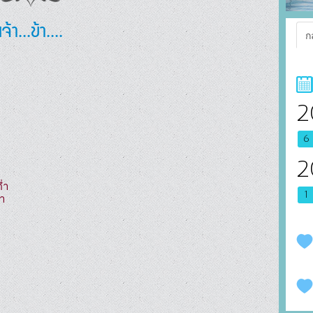
เจ้า...ข้า....
ก
2
6
2
ำ

1

