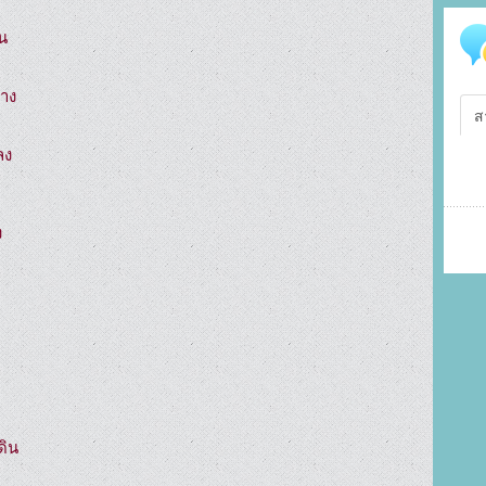
น

าง

ส
ง



ิน
