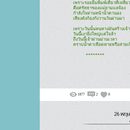
เพราะรอยยิ้มพิมพ์เดียวที่เหลีย
คือศรัทธาของแม่ยามแลจ้อง

กำลังใจผ่านหน้าน้ำตานอง

เสียงดังก้องกังวานวันผ่านมา

เพราะวันนั้นหนทางมันสร้างเจ้า

วันนี้เงายิ่งใหญ่แต่ใจล้า

ถึงวันนี้เจ้าผ่านม่านเวลา

คราบน้ำตาเหือดหายหรือสายเกิ
           ********

1877
2
0
26 พฤษ