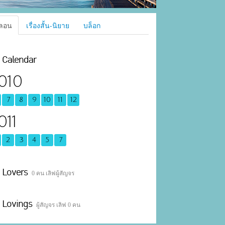
ลอน
เรื่องสั้น-นิยาย
บล็อก
Calendar
010
7
8
9
10
11
12
011
2
3
4
5
7
Lovers
0 คน เลิฟผู้สัญจร
Lovings
ผู้สัญจร เลิฟ 0 คน