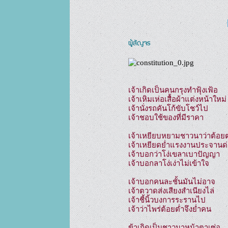
ผู้สัญจร
เจ้าเกิดเป็นคนกรุงทำฟุ้งเฟ้อ

เจ้าเหิมเห่อเสื้อผ้าแต่งหน้าใหม่

เจ้านั่งรถคันโก้ขับโชว์ไป

เจ้าชอบใช้ของที่มีราคา

เจ้าเหยียบหยามชาวนาว่าต้อยต่
เจ้าเหยียดย่ำแรงงานประจานด่า
เจ้าบอกว่าโง่เขลาเบาปัญญา

เจ้าบอกลาโง่เง่าไม่เข้าใจ

เจ้าบอกคนละชั้นมันไม่อาจ

เจ้าตวาดส่งเสียงสำเนียงไล่

เจ้าชี้นิ้วบงการระรานไป

เจ้าว่าไพร่ต้อยต่ำจึงย่ำคน

ข้าเกิดเป็นชาวนาหน้าตาเซ่อ
