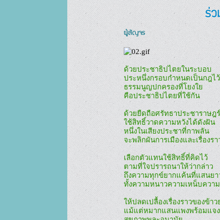
ร่ว
ผู้สัญจร
ด้วยประชาธิปไตยในระบอบ

ประหนึ่งกรอบกำหนดเป็นกฎไว้

ธรรมนูญปกครองที่โยงใย

คือประชาธิปไตยที่ใช้กัน

ด้วยยืดถือศรัทธาประชาราษฎร์
ใช้สิทธิ์วาดความหวังได้ดังฝัน

หนึ่งในเสียงประชาที่กาพลัน

จะพลิกผันการเมืองและเรื่องราว
เลือกตัวแทนใช้สิทธิ์ที่คิดไว้

ตามที่ใจปรารถนาให้ว่ากล่าว

ถึงความทุกข์ยากแค้นที่แสนยาว
ทั้งความหนาวความเหน็บความเ
ให้ปลดเปลื้องเรื่องราวของข้าว
แม้แต่หมากแสนแพงพร้อมแจงใ
สุขภาพพละอนามัย
