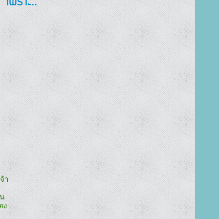
เพราะ..
้า

น

ง
