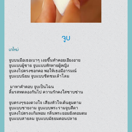
จูบ
มาใหม่
จูบบนมือเธอเบาๆ เงยขึ้นทำคอยเอียงอาย 

จูบแบบผู้ชาย จูบแบบทักทายผู้หญิง

จูบลงไปตรงซอกคอ พอให้เธอมีอารมณ์ 

จูบแบบนิยม จูบแบบชิดชมเล้าโลม

 มาหาคำตอบ จูบเป็นไฉน 

ลิ้มรสทดลองกันไป ความรักคงใสซาบซ่าน

จูบตรงๆของดวงใจ เสียงหัวใจเต้นตูมตาม 

จูบแบบชายงาม จูบแบบพระรามจูบสีดา

จูบลงไปตรงแก้มหอม กลิ่นพระยอมยังดอมดม 

จูบแบบสายลม จูบแบบมัธยมตอนปลาย
