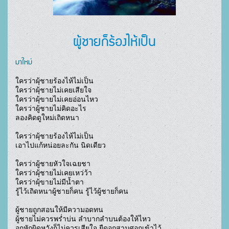
ผู้ชายก็ร้องไห้เป็น
มาใหม่
ใครว่าผุ้ชายร้องไห้ไม่เป็น

ใครว่าผุ้ชายไม่เคยเสียใจ

ใครว่าผุ้ขายไม่เคยอ่อนไหว

ใครว่าผู้ชายไม่คิดอะไร

ลองคิดดูใหม่เถิดหนา

ใครว่าผุ้ชายร้องไห้ไม่เป็น

เอาไปแก้หน่อยละกัน นิดเดียว

ใครว่าผู้ชายหัวใจเฉยชา

ใครว่าผุ้ชายไม่เคยเหว่ว้า

ใครว่าผุ้ขายไม่มีน้ำตา

รู้ไว้เถิดหนาผู้ชายก็คน รู้ไว้ผู้ชายก็คน

ผู้ชายถูกสอนให้มีความอดทน 

ผู้ชายไม่ควรพร่ำบ่น ลำบากลำบนต้องให้ไหว 

อกหักผิดหวังก็ไม่ควรเสียใจ ยืดอกสามศอกเข้าไว้
