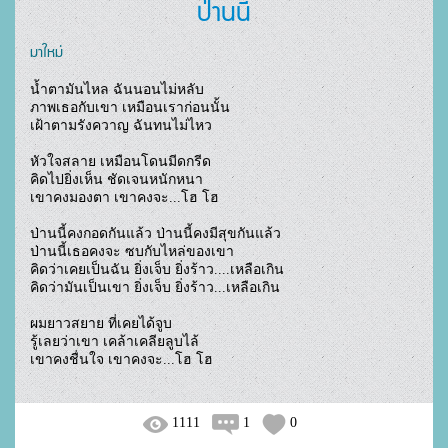
ป่านนี้
มาใหม่
น้ำตามันไหล ฉันนอนไม่หลับ 

ภาพเธอกับเขา เหมือนเราก่อนนั้น 

เฝ้าตามรังควาญ ฉันทนไม่ไหว 

หัวใจสลาย เหมือนโดนมีดกรีด 

คิดไปยิ่งเห็น ชัดเจนหนักหนา 

เขาคงมองตา เขาคงจะ...โฮ โฮ 

ป่านนี้คงกอดกันแล้ว ป่านนี้คงมีสุขกันแล้ว 

ป่านนี้เธอคงจะ ซบกับไหล่ของเขา 

คิดว่าเคยเป็นฉัน ยิ่งเจ็บ ยิ่งร้าว....เหลือเกิน

คิดว่ามันเป็นเขา ยิ่งเจ็บ ยิ่งร้าว...เหลือเกิน

ผมยาวสยาย ที่เคยได้จูบ 

รู้เลยว่าเขา เคล้าเคลียลูบไล้ 

เขาคงชื่นใจ เขาคงจะ...โฮ โฮ				
1111
1
0