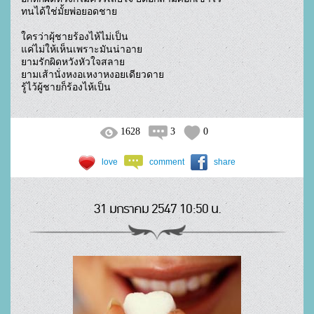
ทนได้ใช่มั้ยพ่อยอดชาย

ใครว่าผุ้ชายร้องไห้ไม่เป็น

แค่ไม่ให้เห็นเพราะมันน่าอาย

ยามรักผิดหวังหัวใจสลาย

ยามเส้านั่งหงอเหงาหงอยเดียวดาย

รู้ไว้ผู้ชายก็ร้องไห้เป็น				
1628
3
0
love
comment
share
31 มกราคม 2547 10:50 น.