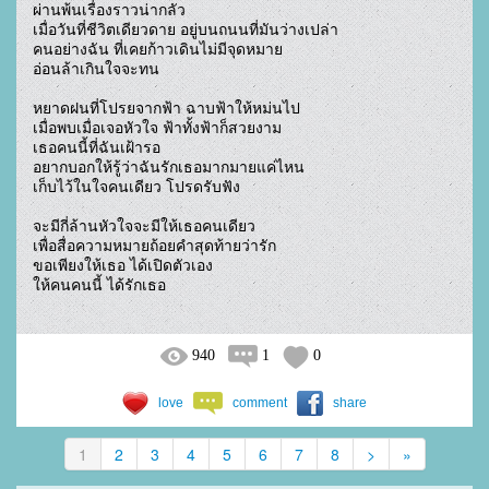
ผ่านพ้นเรื่องราวน่ากลัว

เมื่อวันที่ชีวิตเดียวดาย อยู่บนถนนที่มันว่างเปล่า

คนอย่างฉัน ที่เคยก้าวเดินไม่มีจุดหมาย 

อ่อนล้าเกินใจจะทน

หยาดฝนที่โปรยจากฟ้า ฉาบฟ้าให้หม่นไป

เมื่อพบเมื่อเจอหัวใจ ฟ้าทั้งฟ้าก็สวยงาม 

เธอคนนี้ที่ฉันเฝ้ารอ 

อยากบอกให้รู้ว่าฉันรักเธอมากมายแค่ไหน 

เก็บไว้ในใจคนเดียว โปรดรับฟัง

จะมีกี่ล้านหัวใจจะมีให้เธอคนเดียว 

เพื่อสื่อความหมายถ้อยคำสุดท้ายว่ารัก

ขอเพียงให้เธอ ได้เปิดตัวเอง 

ให้คนคนนี้ ได้รักเธอ				
940
1
0
love
comment
share
1
2
3
4
5
6
7
8
>
»