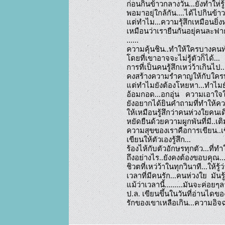
ก่อนกินข้าวกลางวัน...ยังทำให่รู้
พอมาอยุ่ใกล้กัน....ได้ไปกินข้าว
แต่ทำไม...ความรุ้สึกเหมือนยิ่งห่
เหมือนว่าเรายืนกันอยุ่คนละฟากฝ
......

ความคุ้นชิน..ทำให้ใครบางคน
โดยที่เขาอาจจะไม่รู้ตัวก็ได้...

การที่เป็นคนรู้สึกเหว่ว้าเกินไป...
คงสร้างความรำคาญให้กับใครบ
แต่ทำไมยังต้องโหยหา...ทำไมย
อ้อมกอด...อกอุ่น   ความเอาใจใส
ยังอยากได้ยินคำถามที่ทำให้ความร
ให้เหมือนรู้สึกว่าคนห่วงใยคนเดิ
หยัดยืนด้วยความผูกพันที่มี..เต
ความสุขของเราคือการเขียน..เข
เขียนให้ตัวเองรู้สึก...

ร้องไห้กับตัวอักษรทุกตัว...ที่ทำใ
ถึงอย่างไร..ยังคงต้องขอบคุณ...ท
ชิวตที่เหว่ว้าในทุกวินาที...ให้รู้ว่า
เวลาที่มีคนรัก...คนห่วงใย  มันรู้
แม้ว่าเวลานี้.........มันจะค่อ
ป.ล. เขียนขึ้นในวันที่อ่านไดข