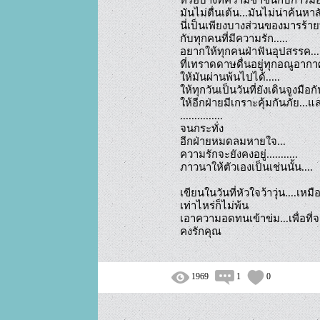
มันไม่ตื่นเต้น...มันไม่น่าค้นหาส
นี่เป็นเพียงบางส่วนของมารร้า
กับทุกคนที่มีความรัก.....

อยากให้ทุกคนฝ่าฟันอุปสรรค...

ที่เทราดดาษดื่นอยู่ทุกอณูอากา
ให้มันผ่านพ้นไปได้.....

ให้ทุกวันเป็นวันที่ยังเดินจูงมือกัน
ให้อีกฝ่ายมีเกราะคุ้มกันภัย...แ
...............

จนกระทั่ง

อีกฝ่ายหมดลมหายใจ...

ความรักจะยังคงอยู่...........

ภาวนาให้ตัวเองเป็นเช่นนั้น....

เขียนในวันที่หัวใจว้าวุ่น....เห
เท่าไหร่ก็ไม่พ้น

เอาความอดทนเข้าข่ม...เพื่อที่
คงรักคุณ				
1969
1
0