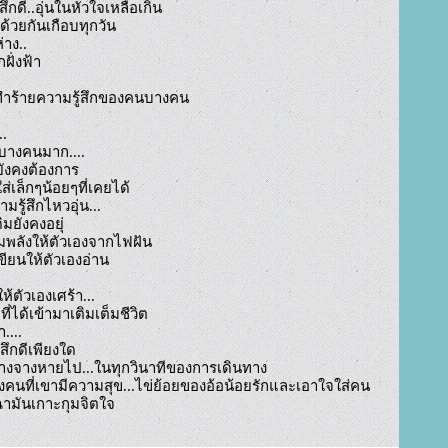
สึกดี..อุ่นในหัวใจเหลือเกิน

ด้วยกันเกือบทุกวัน

าง..

ั่งฟ้า

ทำร้ายความรู้สึกของคนบางคน

.

างคนมาก....

ังคงต้องการ

่เล็กๆน้อยๆที่เคยได้

ู้สึกไหวอุ่น...

มยังคงอยุ่

ิมพลังให้ตัวเองจากไฟฝัน

ียนให้ตัวเองอ่าน

ห้ตัวเองเศร้า...

ี่ได้เข้ามาเติมเต็มชีวิต

....

สึกดีเพียงใด

ยๆลางจางหายไป...ในทุกวินาทีของการเดินทาง

องคนที่เขามีความสุข...ไข่ย้อยของอ้อน้อยรักและเอาใจใส่คน
รักของเขาเหลือเกิน...ความอิจฉามันเกาะกุมจิตใจ				