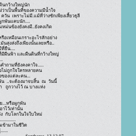
ดินกว้างใหญ่นัก

อง่ว่าเป็นพื้นที่ของความมีน้ำใจ

วัน  เพราะไม่มี.แม้ที่ว่างซักเพียงเสี้ยวธุลี

พันแคบนัก....

หม่นข้องยังคงมี..ยังคงเกิด

รือเหมือนเกราะอะไรสักอย่าง

มันสุงส่งถึงเพียงนั้นเลยหรือ..

ี่ยืน....

ีผืนฟ้า และผืนดินที่กว้างใหญ่

.

ถามที่ยังคงคาใจ.....

งไม่ถูกใจใครหลายคน

ของแต่ละคน...

พัน  ..จะต้องมาจบสิ้น  ณ  วันนี้

า   ถูกวางไว้ ณ บางแห่ง

...หรือผูกพัน

ไว้เท่านั้น

ลัง  กับโลกในใจใบใหม่

..........

นเข้ามาในชีวิต

....

                                                                      Suntharee  13.12.07				