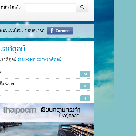
หน้าส่วนตัว
ู่ระบบแบบใหม่ / สมัครสมาชิก
ราศีตุลย์
นราศีตุลย์
thaipoem.com/ราศีตุลย์
น
24
งสั้น-นิยาย
0
ก
4