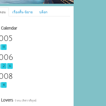
ลอน
เรื่องสั้น-นิยาย
บล็อก
Calendar
005
11
006
2
6
008
4
Lovers
0 คน เลิฟราศีตุลย์