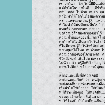
เขาว่ากันว่า  โลกใบนี้มีผืนแผ่น
แต่ทำไมในบางพื้นที่......ที่ร่ำร้
กลับแออัด  ไปด้วย  หมอก  ฝุ่น  ค
ทำไมทำให้โลกในใจของความผูก
หลายแห่งของความรู้สึก....ความ
ทำไมทำให้มันทับถมขึ้นไปอีก..

แทนที่จะพยายามทะลายลง.....ห
ขังความรู้สึกของตัวเองเอาไว้....
ความต่ำต้อยคงอยุ่ที่....คนที่ไม่มีท
คงต้องตัดใจเดินทางไปในโลกที่ม
ที่ไม่มีความรู้สึกในใจที่คับแคบ..
หาเหตุผลได้ไหม..กับคำตอบในคำ
ความถูกต้องของใครบางคน  ค
ชีวิตยังคงดำเนินไปตามครรลอง
ไม่นึกว่าความรู้สึกที่เรียกว่าผูก
ความไม่มีค่า  หรือ  การมีคุณค่
...

ลาก่อนนะ..สิ่งที่คิดว่าเคยมี

ลาก่อนนะ...กับคำว่า   คนคุ้นเคย
จะยังคงเก็บบางร่องรอยบางสิ่งเอา
เพื่อนำไปใช้เยียวยา...ให้เป็นพ
ที่มีที่ว่างเพียงพอ   ให้หยัดยืน.......
ขอบคุณอีกครั้ง....ที่เดินทางผ่า
ขอให้โชคดี  กับโลกที่คุณยืนอยู่..