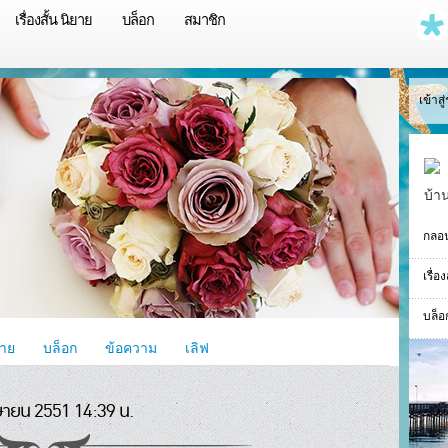
เรื่องสั้น นิยาย
บล็อก
สมาชิก
เข้าส
บ้า
กลอ
เรื่อ
บล็อ
ยาย
บล็อก
ข้อความ
เลิฟ
ษายน 2551 14:39 น.