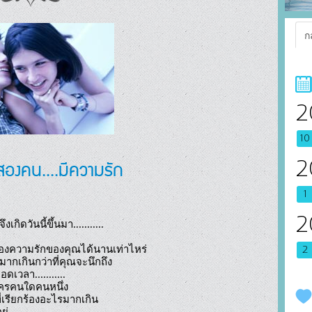
ก
2
10
องคน....มีความรัก
2
1
2
ิดวันนี้ขึ้นมา...........

งความรักของคุณได้นานเท่าไหร่

2
ากเกินกว่าที่คุณจะนึกถึง

เวลา...........

ครคนใดคนหนึ่ง

่เรียกร้องอะไรมากเกิน

่
