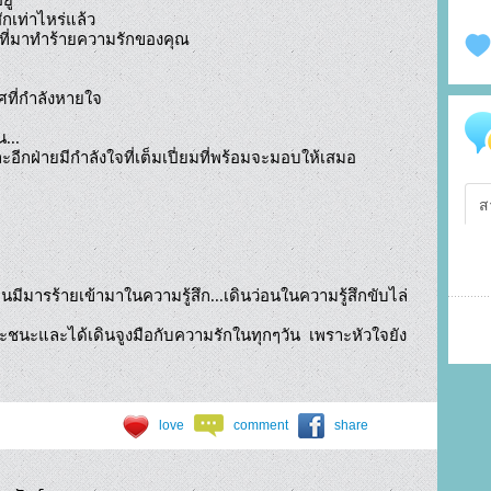
ักเท่าไหร่แล้ว

ยที่มาทำร้ายความรักของคุณ

ศที่กำลังหายใจ

...

ละอีกฝ่ายมีกำลังใจที่เต็มเปี่ยมที่พร้อมจะมอบให้เสมอ

ส
มือนมีมารร้ายเข้ามาในความรู้สึก...เดินว่อนในความรู้สึกขับไล่
จะชนะและได้เดินจูงมือกับความรักในทุกๆวัน  เพราะหัวใจยัง
love
comment
share