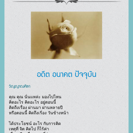
อดีต อนาคต ปัจจุบัน
วิญญาณศิลา
คุณ คุณ นั่นแหล่ะ มองไปไหน

คิดอะไร คิดอะไร อยู่ตอนนี้

คิดถืงเรื่อง ผ่านมา ผ่านหลายปี

หรือตอนนี้ คิดถึงเริ่อง วันข้างหน้า

ได้ประโยชน์ อะไร กับการคิด

เหตุที่ จิต คิดไป ก็ไร้ค่า
