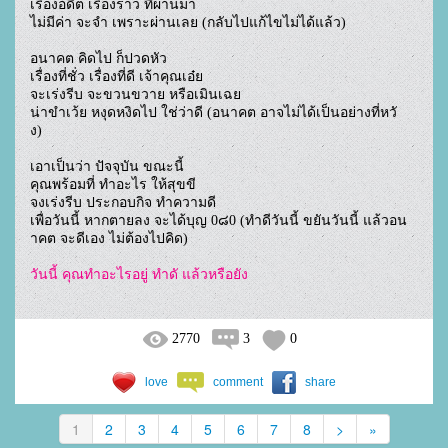
เรื่องอดีต เรื่องราว ที่ผ่านมา

ไม่มีค่า จะจำ เพราะผ่านเลย (กลับไปแก้ไขไม่ได้แล้ว)

อนาคต คิดไป ก็ปวดหัว

เรื่องที่ชั่ว เรื่องที่ดี เจ้าคุณเอ๋ย

จะเร่งรีบ จะขวนขวาย หรือเมินเฉย

น่าขำเว้ย หงุดหงิดไป ใช่ว่าดี (อนาคต อาจไม่ได้เป็นอย่างที่หวั
ง)

เอาเป็นว่า ปัจจุบัน ขณะนี้

คุณพร้อมที่ ทำอะไร ให้สุขขี

จงเร่งรีบ ประกอบกิจ ทำความดี

เพื่อวันนี้ หากตายลง จะได้บุญ 0๘0 (ทำดีวันนี้ ขยันวันนี้ แล้วอน
าคต จะดีเอง ไม่ต้องไปคิด)

วันนี้ คุณทำอะไรอยู่ ทำดั แล้วหรือยัง
2770
3
0
love
comment
share
1
2
3
4
5
6
7
8
>
»