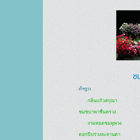
ช
เก็จฐวา
       กลิ่นแก้วสกุณา

ชมชบาพาชื่นทรวง

       งามหยดชมพูพวง

ดอกปีปร่วงละลานตา
