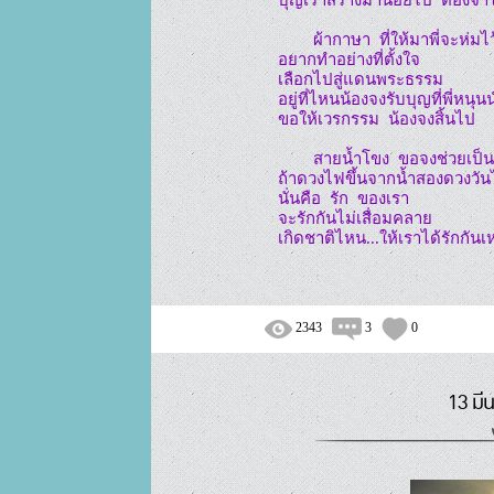
        ผ้ากาษา  ที่ให้มาพี่จะห่มไว้

อยากทำอย่างที่ตั้งใจ

เลือกไปสู่แดนพระธรรม

อยู่ที่ไหนน้องจงรับบุญที่พี่หนุนน
ขอให้เวรกรรม  น้องจงสิ้นไป

        สายน้ำโขง  ขอจงช่วยเป็นพยาน

ถ้าดวงไฟขึ้นจากน้ำสองดวงวัน
นั่นคือ  รัก  ของเรา

จะรักกันไม่เสื่อมคลาย

2343
3
0
13 มี