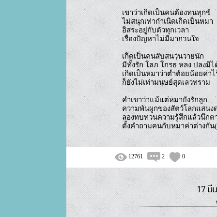
เขาว่าเกิดเป็นคนต้องทนทุกข์ 

ไม่สนุกเท่ากำเนิดเกิดเป็นหมา 

อิสระอยู่กับตัวทุกเวลา 

เรื่องปัญหาไม่มีมากวนใจ 

เกิดเป็นคนสับสนวุ่นวายนัก 

มีทั้งรัก โลภ โกรธ หลง ปลงมิได้
เกิดเป็นหมาว่าต่ำต้อยน้อยค่าไร้
ก็ยังไม่เท่ามนุษย์สุดเลวทราม 

คำเขาว่าแม้แต่หมายังรักลูก 

ความพันผูกของสัตว์โลกแสนงด
ลองทบทวนความรู้สึกแล้วนึกตา
12761
2
0
17 มี