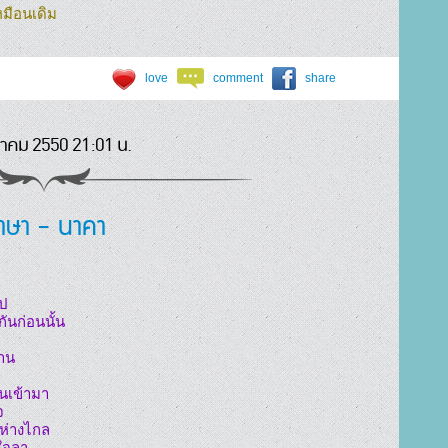
หมือนเดิม
love
comment
share
นาคม 2550 21:01 น.
าษา - นาคา
นก่อนนั้น

าน



ห่างไกล

จลา
