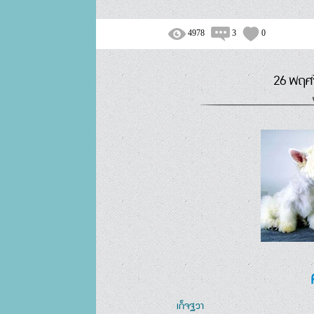
4978
3
0
26 พฤศจ
เก็จฐวา