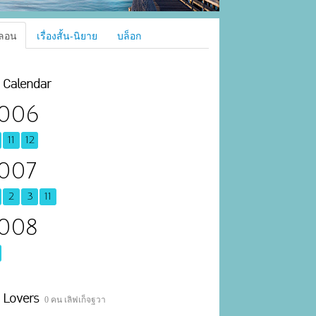
ลอน
เรื่องสั้น-นิยาย
บล็อก
Calendar
006
11
12
007
2
3
11
008
Lovers
0 คน เลิฟเก็จฐวา