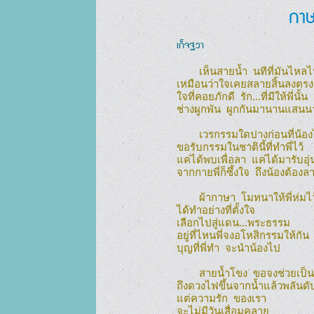
กาษ
เก็จฐวา
        เห็นสายน้ำ  นทีที่มันไหลไป

เหมือนว่าใจเคยสลายสิ้นลงตรงนั
ใจที่คอยภักดี  รัก...ที่มีให้พี่นั้น

ช่างผูกพัน  ผูกกันมานานแสนน
        เวรกรรมใดปางก่อนที่น้องได้ทำ

ขอรับกรรมในชาตินี้ที่ทำพี่ไว้

แค่ได้พบเพื่อลา  แค่ได้มารับอุ่
จากกายพี่ก็ซึ้งใจ  ถึงน้องต้องลา
        ผ้ากาษา  โมทนาให้พี่ห่มไว้

ได้ทำอย่างที่ตั้งใจ

เลือกไปสู่แดน...พระธรรม

อยู่ที่ไหนพี่จงอโหสิกรรมให้กัน

บุญที่พี่ทำ  จะนำน้องไป

        สายน้ำโขง  ขอจงช่วยเป็นพยาน

ถึงดวงไฟขึ้นจากน้ำแล้วพลันดั
แต่ความรัก  ของเรา

จะไม่มีวันเสื่อมคลาย
