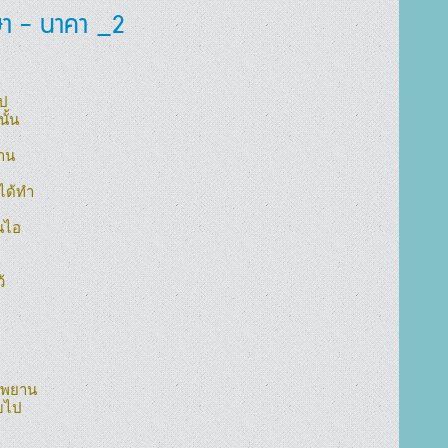
า - นาคา _2
้น

าน

นไอ



บไป
