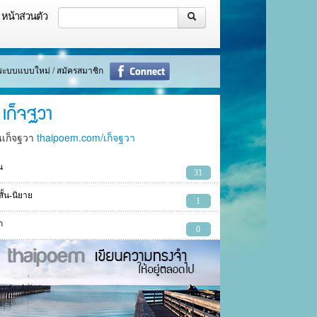
หน้าส่วนตัว
ู่ระบบแบบใหม่ / สมัครสมาชิก
เก็จฐวา
นเก็จฐวา
thaipoem.com/เก็จฐวา
น
31
งสั้น-นิยาย
1
ก
0