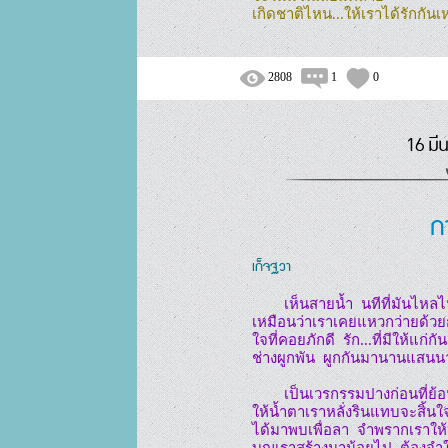
เกิดชาติไหน...ให้เราได้รักกันเ
2808
1
0
16 มี
ก
เก็จฐวา
        เห็นสายน้ำ  นทีที่มันไหลไป

เหมือนว่าเราเคยแหวกว่ายด้วยกั
ใจที่คอยภักดี  รัก...ที่มีให้แก่กัน

ช่างผูกพัน  ผูกกันมานานแสนน
        เป็นเวรกรรมปางก่อนที่ย้อนเข้ามา

ให้น้ำตาเราหลั่งรินแทบจะสิ้นใจ
ได้มาพบเพื่อลา  จำพรากเราให้
บุญเราสร้างมาน้อยไป  ต้องจำใ