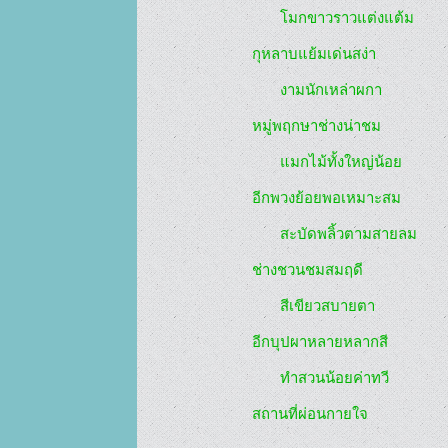
       โมกขาวราวแต่งแต้ม

กุหลาบแย้มเด่นสง่า

       งามนักเหล่าผกา

หมู่พฤกษาช่างน่าชม

       แมกไม้ทั้งใหญ่น้อย

อีกพวงย้อยพอเหมาะสม

       สะบัดพลิ้วตามสายลม

ช่างชวนชมสมฤดี

       สีเขียวสบายตา

อีกบุปผาหลายหลากสี

       ทำสวนน้อยค่าทวี
