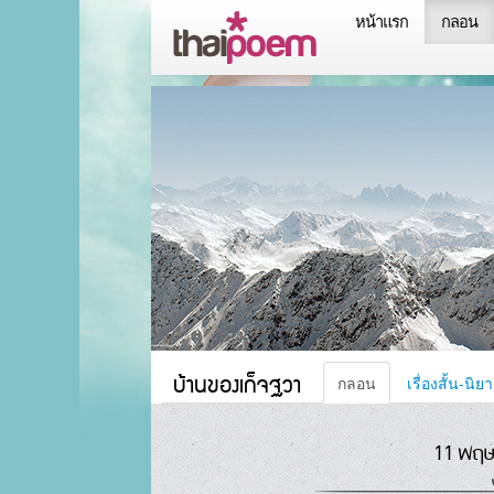
หน้าแรก
กลอน
บ้านของเก็จฐวา
กลอน
เรื่องสั้น-นิย
11 พฤษ