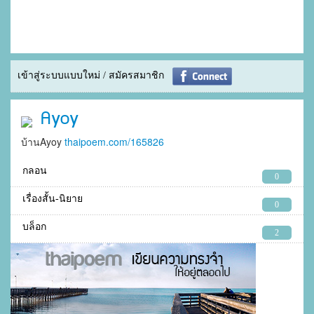
เข้าสู่ระบบแบบใหม่ / สมัครสมาชิก
Ayoy
บ้านAyoy
thaipoem.com/165826
กลอน
0
เรื่องสั้น-นิยาย
0
บล็อก
2