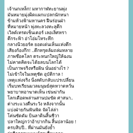
เจ้านกเหล็ก! มหากาฬทะยานพุ่ง

มันหมายมุ่งผิดแผกแปลกนักหนา

ข้ามห้วงฟ้ามหานคร ฝืนร่อนฝ่า

ที่หมายหน้า พุ่งทะลวงทะลุตึก

เวิลด์เทรดเซ็นเตอร์ เลอเลิศหรา

ตึกระฟ้า อ่าโอ่มโหระทึก

กลางนิวยอร์ค ยอดเด่นเห็นแท่งตึก

เสียงก้องกึก! ..ตึกทรุดล้มถล่มทลาย

ภาพช๊อคโลก ตระหนกใหญ่ให้ฉงน

ไม่คาดคิดจะได้ยลบนโลกได้

เป็นภาพจริงหรือฝัน นั่นอย่างไร ?

ไม่เข้าใจในเหตุชัด อุบัติกาล !

เหตุแห่งจริง นิ่งสดับกลับแปรเปลี่ยน

เริ่มบทเรียนมวลมนุษย์สุดหวาดหวั่น

พยาบาทอาฆาตเห็น เข่นฆ่ากัน

โลกเดือดพล่านสานปมขัด ศาสนา..

ต่างระแวงตื่นระวัง หลังจากนั้น

แบ่งฝ่ายกันฟันฟัด จัดไล่ล่า

โค่นซัดดัม บินลาดินสิ้นชีวา

ปลาใหญ่กว่าอ้าปากกิน สิ้นปลาน้อย !

ครบสิบปี.. ที่ผ่านมันยังย้ำ
