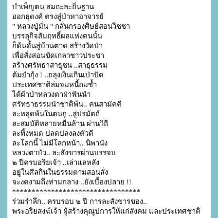
บำเพ็ญตน สมถะละถิ่นฐาน

ออกธุดงค์ ตรงสู่ป่าหาอาจารย์

" หลวงปู่มั่น " กลั่นกรองศิษย์สอนวิชชา

บรรลุกิจสัมฤทธิ์ผลแห่งตนนั้น

ก็ด้นดั้นสู่บ้านตาด สร้างวัดป่า

เพื่อสั่งสอนขัดเกลาชาวประชา

สร้างศรัทธาสาธุชน ..สาธุธรรม

ต้มยำกุ้ง ! ..ถลุงเงินเกินเป่าปัด

ประเทศชาติล่มจมหนี้ถมซ้ำ

ได้ผ้าป่าหลวงตาฝ่าฟันนำ

ศรัทธาธรรมนำชาติพ้น.. คนสามัคคี

ละหลุดพ้นในตนกู ..สู่ปรมัตถ์

ละสมบัติหลายหมื่นล้าน ผ่านวิถี

ละทิ้งหมด ปลดปลงลงตัวดี

ละโลกนี้ ไม่มีโลกหน้า.. นิพานัง

หลวงตาบัว.. ละสังขารผ่านบรรจบ

๒ ปีครบอริยเจ้า ..เล่าแลหลัง

อยู่ในศีลกินในธรรมตามสอนสั่ง

จะงดงามถึงท่ามกลาง ..ยังเบื้องปลาย !!

*********************************

ร่วมรำลึก.. ครบรอบ ๒ ปี การละสังขารของ..

พระอริยสงฆ์เจ้า ผู้สร้างคุณูปการให้แก่สังคม และประเทศชาติ 