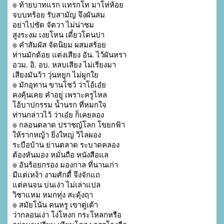
๏ ท้ายบาทแรก แทรกโท มาโห่ห้อย 

จบบทร้อย รับสามัญ จึงผันสม

อย่าไปซัด จัตวา ไม่น่าชม 

สูงระงม เงยโหน เดี๋ยวโดนปา

๏ คำสัมผัส จัดนิยม ผสมสร้อย

ท่านมักต้อย แต่งเสียง อัน. ไว้ผันหรา

อวม. อิ. อบ. หลบเสียง ไม่เรียงมา 

เสียงมันว้า วุ่นหยูก ไม่ผูกใย

๏ มักอุทาน ขานโชว์ ว่าโอ้เอ๋ย 

คงคุ้นเคย คำอยู่ เพราะครูไหล

โอ้บาปกรรม น้ำนรก ที่หมกใจ 

ท่านกล่าวไว้ ว่าเอ๋ย ก็เคยลอง

๏ กลอนตลาด ปราชญ์โลก โขยกฟ้า 

ให้รากหญ้า ยิ่งใหญ่ วิไลผอง

ระบือบ้าน ย่านตลาด ระบาดคลอง 

ต้องหันมอง หมั่นถือ หนังสือแล

๏ อันร้อยกรอง มองกาล ที่นานเก่า 

มีแต่เหง้า งามศักดื์ จึงจักแถ

แต่คนจน บ่นเง่า ไม่เล่าแปล 

วิชาแหม หมกทุ่ง สะดุ้งฤา

๏ สมัยโน้น คนหรู เขาตู่เต้า 

ว่ากลอนเง่า โง่โหงก กระโหลกหรือ
