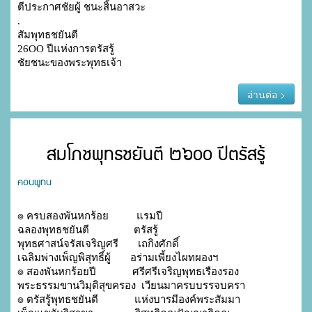
ตีประกาศชัยผู้ ชนะสิ้นอาสวะ

.

สัมพุทธชยันตี

26OO ปีแห่งการตรัสรู้

ชัยชนะของพระพุทธเจ้า
อ่านต่อ >
สมโภชพุทธชยันตี ๒๖๐๐ ปีตรัสรู้
คอนพูทน
๏ ครบสองพันหกร้อย          แรมปี

ฉลองพุทธชยันตี                ตรัสรู้

พุทธศาสน์จรัสเจริญศรี       เถกิงศักดิ์

เฉลิมพ่างเพ็ญพิสุทธิ์ผู้       อร่ามเพี้ยงไผทผองฯ

๏ สองพันหกร้อยปี             ศรีศรีเจริญพุทธเรืองรอง

พระธรรมขานวิมุติสุขครอง  เวียนมาครบบรรจบครา

๏ ตรัสรู้พุทธชยันตี             แห่งบารมีองค์พระสัมมา
