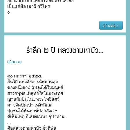
อย่ามาเปรียบ เทียบโคลง จรรโลงลือ 

เป็นแค่มือ เมาผี กวีไพร

๏ 
อ่านต่อ >
รำลึก ๒ ปี หลวงตามหาบัว...
ศรีสมภพ
๓๐ มกราฯ  ๒๕๕๔..

สิ้นวิถี แห่งสังขารนิพพานสุด

ของหนึ่งสงฆ์ ผู้ปลงได้ในมนุษย์

สาวกพุทธ..พิสุทธิ์ใสในประเทศ

ญานสัมปันโน.. พระโพธิสัตว์

มาขจัดปัดเป่า เหง้ากิเลส

ปุถุชนได้พ้นทุกข์ปลุกสังเวช

ชี้เห็นเหตุ กิเลสตัณหา อุปาทาน..

...

คือหลวงตามหาบัว ชั่วดีพ้น
