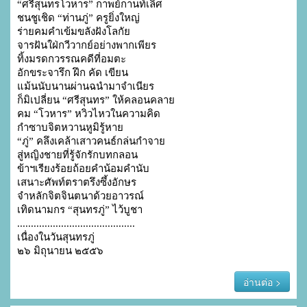
“ศรีสุนทรโวหาร” กาพย์กานท์เลิศ

ชนชูเชิด “ท่านภู่” ครูยิ่งใหญ่

ร่ายคมคำเข้มขลังฝังโลกัย

จารฝันใฝ่กวีวากย์อย่างพากเพียร

ทิ้งมรดกวรรณคดีที่อมตะ

อักขระจารึก ฝึก คัด เขียน

แม้นนับนานผ่านฉนำมาจำเนียร

ก็มิเปลี่ยน “ศรีสุนทร” ให้คลอนคลาย

คม “โวหาร” หวิวไหวในความคิด

กำซาบจิตหวานหูมิรู้หาย

“ภู่” คลึงเคล้าเสาวคนธ์กล่นกำจาย

สู่หญิงชายที่รู้จักรักบทกลอน

ข้าฯเรียงร้อยถ้อยคำน้อมคำนับ

เสนาะศัพท์ตราตรึงซึ้งอักษร

จำหลักจิตจินตนาด้วยอาวรณ์

เทิดนามกร “สุนทรภู่” ไว้บูชา

...........................................

เนื่องในวันสุนทรภู่

๒๖ มิถุนายน ๒๕๕๖
อ่านต่อ >