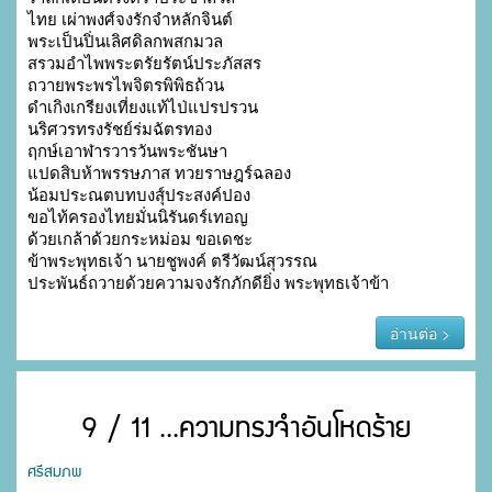
ไทย เผ่าพงศ์จงรักจำหลักจินต์

พระเป็นปิ่นเลิศดิลกพสกมวล

สรวมอำไพพระตรัยรัตน์ประภัสสร

ถวายพระพรไพจิตรพิพิธถ้วน

ดำเกิงเกรียงเที่ยงแท้ไป่แปรปรวน

นริศวรทรงรัชย์ร่มฉัตรทอง

ฤกษ์เอาฬารวารวันพระชันษา

แปดสิบห้าพรรษภาส ทวยราษฎร์ฉลอง

น้อมประณตบทบงสุ์ประสงค์ปอง

ขอไท้ครองไทยมั่นนิรันดร์เทอญ

ด้วยเกล้าด้วยกระหม่อม ขอเดชะ

ข้าพระพุทธเจ้า นายชูพงค์ ตรีวัฒน์สุวรรณ

ประพันธ์ถวายด้วยความจงรักภักดียิ่ง พระพุทธเจ้าข้า
อ่านต่อ >
9 / 11 ...ความทรงจำอันโหดร้าย
ศรีสมภพ