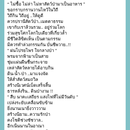
“ ไม่ซื้อ ไม่ล่า ไม่หาสัตว์ป่ามาเป็นอาหาร "

ขอกราบกรานวานไหว้ในวิถี

วิถีกิน วิถีอยู่ ..ให้ดูดี

ควรปรานีสัตว์ป่า..เมตตาธรรม

เขากับเราล้วนรวม.. อยู่ร่วมโลก

ร่วมสุขโศกโลกใบเดียวที่เกี่ยวล้ำ

มีชีวิตลิขิตเห็น เป็นตามกรรม

มิควรทำล่วงกรรมกัน บั่นชีพวาย..!!

" ฝนโปรยไพร ใจกลางป่า "

พรมจากฟ้ามาเป็นสาย

ชุ่มแผ่นผืนชื่นกระจาย

เหล่าสัตว์หลายได้อาบกิน

ดิน-น้ำ-ป่า ..มาแจงจัด

ให้ส่ำสัตว์สมถวิล

สร้างนิเวศน์เบ็ดเสร็จสิ้น

ธารหลั่งริน.. ดินป่างาม !!

" สืบ นาคะเสถียร แสงไฟที่ไม่มีวันดับ "

เปล่งระยับเคลื่อนขับข้าม

ยิ่งนานเนายิ่งวาววาม

สร้างนิยาม..ความรักป่า

คงโชติช่วงชัชวาล..

อีกเนิ่นนานในอาณา
