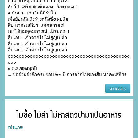
อำนาจใหญ่เป็นนายป่าน่าทุเรศ

สัตว์ป่าเสร็จ สะเด็ดผอง.. ร้องระงม !

๑ กันยา.. เช้าวันนี้มีรำลึก

เพื่อย้อนนึกถึงร่างหนึ่งซึ่งเคยล้ม

สืบ นาคะเสถียร ..เจตนารมณ์

เขาได้สมอุดมการณ์ ..นิรันดร !!

สืบเอย.. เจ้าจากไปไม่สูญเปล่า

สืบเอย.. เจ้าจากไปไม่สูญเปล่า

สืบเอย.. เจ้าจากไปไม่สูญเปล่า

๐๐๐๐๐๐๐๐๐๐๐๐๐๐๐๐๐๐๐๐๐๐๐๐๐๐๐๐๐๐๐๐๐๐๐๐๐๐๐๐๐๐๐๐
๐๐๐

๑ ก.ย.ของทุกปี

... ขอร่วมรำลึกครบรอบ ๒๓ ปี การจากไปของสืบ นาคะเสถียร
อ่านต่อ >
ไม่ซื้อ ไม่ล่า ไม่หาสัตว์ป่ามาเป็นอาหาร
ศรีสมภพ