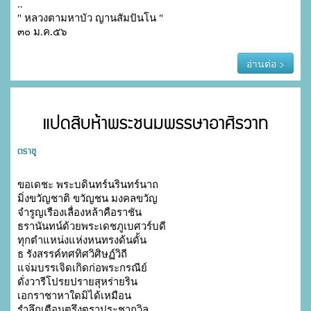
..

" หลวงตามหาบัว ญานสัมปันโน "

๓๐ ม.ค.๕๖
อ่านต่อ >
แปดสิบห้าพระชนมพรรษาอาศิรวาท
ตราชู
ขอเดชะ พระบดินทร์นรินทร์นาถ

มิ่งขวัญชาติ ขวัญชน มงคลขวัญ

จำรูญเรืองเลื่องหล้าคือราชัน

ธรานันทน์ด้วยพระเดชภูเบศวร์บดี

ทุกตำแหน่งแห่งหนทรงด้นดั้น

ธ รังสรรค์ทศทิศวิศิษฏ์วิถี

แจ่มบรรเจิดเกิดก่อพระกรณีย์

ดั่งวารีโปรยปรายสุหร่ายริน

เอกราชาหาใดมิได้เหมือน

รำลึกเตือนตรึงตราประชาถวิล
