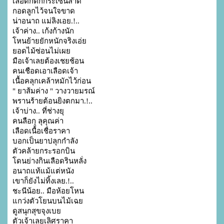
เลือดก็ตกกระเซ็นสาด

กอดลูกไว้จนใจขาด

น่าอนาถ แม่ลิงเอย.!..

เจ้าค่าง.. เก้งก้างนัก

โหนย้ายยักหนักจริงเอ่ย

ยอดไม้ซ่อนไม่เผย

มือเจ้าเลยต้องเชยช้อน

คนเชือดเอาเลือดเจ้า

เนื้อคลุกเคล้าหมักไว้ก่อน

" ยาส้มค่าง " วางวายมรณ์

พรานร้ายต้อนยิงตกมา.!..

เจ้าบ่าง.. ที่ช่างยุ

คนลือกุ ลุคุณค่า

เลือดเนื้อเชื่อราคา

บอกเป็นยาปลุกกำลัง

ตัวคล้ายกระรอกบิน

โดนย่างกินเลือดรินหลั่ง

อนาถแท้แม้แต่หนัง

เขาก็ยังไม่ทิ้งเลย.!..

ชะนีน้อย.. มือห้อยโหน

แกว่งตัวโยนบนไม้เฉย

ดูสนุกสุขจุงเบย

ตัวเจ้าเลยเลิศราคา
