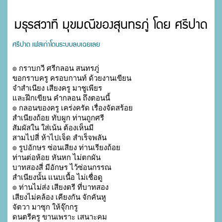
มธุรสวาที มุขมณีของสุนทรภู่ โดย ศรีปาด
ศรีปาด เฟสเก่าโดนระบบลบเฉยเลย
๏ กราบกวี ศรีกลอน สนทรภู่ 

ขอกราบครู ครอบกานท์ ด้วยงานเขียน

จำสำเนียง เสียงครู มาชูเพียร

และฝึกเขียน คำกลอน ถึงตอนนี้

๏ กลอนของครู เคร่งครัด เรื่องจัดสร้อย 

สำเนียงถ้อย ทับผูก ท่านถูกศรี

สัมผัสใน ใส่เน้น ต้องเห็นมี 

สามไปสี่ ห้าไปเจ็ด สำเร็จพลัน

๏ รูปอักษร ซ่อนเสียง ท่านเรียงถ้อย 

ท่านต่อห้อย หันหก ไม่ตกผัน

บาทสองสี่ มีอักษร ไว้ซ่อนกรรณ 

สำเนียงนั้น แนบเนื้อ ไม่เชื่อดู

๏ ท่านไม่ส่ง เสียงตรี ที่บาทสอง 

เสียงไม่คล้อง เคียงกัน จักคันหู

จัตวา มาซุก ให้จุ๊กกรู 

ดนตรีครู ขานเพราะ เสนาะคม
