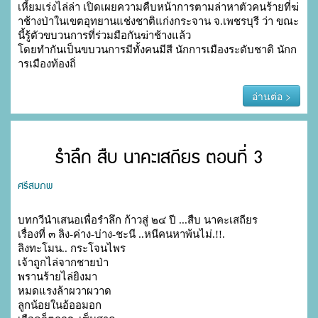
เหี้ยมเร่งไล่ล่า เปิดเผยความคืบหน้าการตามล่าหาตัวคนร้ายที่ฆ่
าช้างป่าในเขตอุทยานแช่งชาติแก่งกระจาน จ.เพชรบุรี ว่า ขณะ
นี้รู้ตัวขบวนการที่ร่วมมือกันฆ่าช้างแล้ว

โดยทำกันเป็นขบวนการมีทั้งคนมีสี นักการเมืองระดับชาติ นักก
ารเมืองท้องถิ่
อ่านต่อ >
รำลึก สืบ นาคะเสถียร ตอนที่ 3
ศรีสมภพ
บทกวีนำเสนอเพื่อรำลึก ก้าวสู่ ๒๔ ปี ...สืบ นาคะเสถียร

เรื่องที่ ๓ ลิง-ค่าง-บ่าง-ชะนี ..หนีคนหาพ้นไม่.!!. 

ลิงทะโมน.. กระโจนไพร

เจ้าถูกไล่จากชายป่า

พรานร้ายไล่ยิงมา

หมดแรงล้าผวาผวาด

ลูกน้อยในอ้ออมอก
