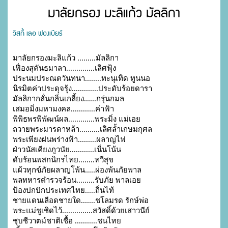
มาลัยกรอง มะลิแก้ว มัลลิกา
วิสกี้ เลอ ฟองเบียร์
มาลัยกรองมะลิแก้ว .........มัลลิกา

เฟื่องสุคันธมาลา..............เลิศฟุ้ง

ประนมประณตวันทนา........ทะนุเทิด ทูนนอ

นิรมิตค่าประดุจรุ้ง.............ประดับร้อยดารา

มัลลิกากลั่นกลิ่นเกลี้ยง......กรุ่นกมล

เสมอมิ่งมหามงคล............ค่าฟ้า

พิพิธพรพิพัฒน์ผล.............พระมิ่ง แม่เอย

ถวายพระมารดาหล้า..........เลิศล้ำเกษมกุศล

พระเพียงฝนพร่างฟ้า.........ผลาญไฟ

ฝ่าวนัสเคียงภูวนัย............เนิ่นโน้น

ดับร้อนพสกนิกรไทย........ทวีสุข

แผ้วทุกข์ภัยผลาญโพ้น.....ผ่องพ้นภัยพาล

พลทหารตำรวจร้อน.........รับภัย พาลเอย

ป้องปกปักประเทศไทย.....ถิ่นไท้

ชายแดนเลือดชายใด.......ชโลมรด รักษ์พ่อ

พระแม่ชูเชิดไว้...............สวัสดิ์ด้วยเสาวนีย์

ชุบชีวาตม์ชาติเชื้อ ...........ชนไทย
