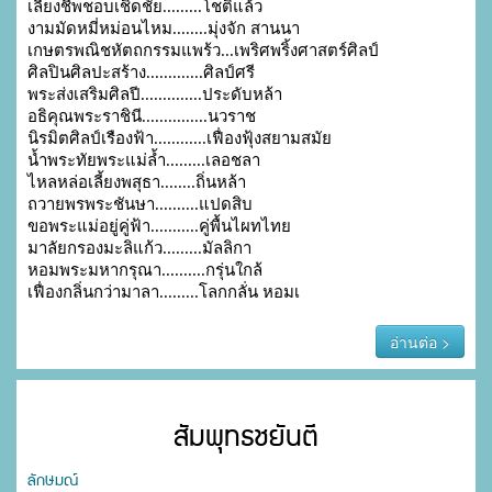
เลี้ยงชีพชอบเชิดชัย.........โชติแล้ว

งามมัดหมี่หม่อนไหม........มุ่งจัก สานนา

เกษตรพณิชหัตถกรรมแพร้ว...เพริศพริ้งศาสตร์ศิลป์

ศิลปินศิลปะสร้าง.............ศิลป์ศรี

พระส่งเสริมศิลปี..............ประดับหล้า

อธิคุณพระราชินี...............นวราช

นิรมิตศิลป์เรืองฟ้า............เฟื่องฟุ้งสยามสมัย

น้ำพระทัยพระแม่ล้ำ.........เลอชลา

ไหลหล่อเลี้ยงพสุธา........ถิ่นหล้า

ถวายพรพระชันษา..........แปดสิบ

ขอพระแม่อยู่คู่ฟ้า...........คู่พื้นไผทไทย

มาลัยกรองมะลิแก้ว.........มัลลิกา

หอมพระมหากรุณา..........กรุ่นใกล้

เฟื่องกลิ่นกว่ามาลา.........โลกกลั่น หอมเ
อ่านต่อ >
สัมพุทธชยันตี
ลักษมณ์