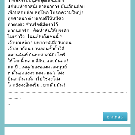
ว่าศีลธรรมมนุษย์สุดเสื่อมถอย

แก่นแห่งศาสน์ปลาสนาการ มันเถื่อนถ่อย

เพื่อปลดปล่อยหฤโหด โปรดความใหญ่ !

ทุกศาสนา ต่างสอนดีให้หนีชั่ว

ทำตนตัว ชั่วหรือดีมีตราไว้

พวกนอกรีต.. คิดห้ำหั่นให้บรรลัย

ไม่เข้าใจ..ไฉนเป็นถึงเช่นนี้ ?

เจ้านกเหล็ก ! มหากาฬเมื่อวันก่อน

เจ้าอย่าย้อน มาหลอนซ้ำย้ำวิถี

สมานฉันท์ กันทุกศาสน์ปัดไพรี

ให้โลกนี้ หลากสีสัน..และมั่นคง !

๑๑ ปี ..เหตุสยองของมวลมนุษย์

หาสิ้นสุดสงครามความสุดโต่ง

บินลาดิน แม้ลาไปใช่จะโล่ง

โลกยังคงอึมครึม.. ยากลืมมัน !

...................................................................................................
...........

..
อ่านต่อ >