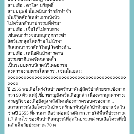
สาบเสือ.. ตาใสๆ บริสุทธิ์

สาบมนุษย์ นั้นเหม็นกว่ากล้าทำชั่ว

บั่นชีวิตสัตว์เหล่าเอาหนังหัว

ไม่หวั่นกลัวบาปกรรมที่ทำมา

สาบเสือ.. เชื่อได้ไม่สาบสาง

เช่นคนกร่างชอบสนุกทุกการฆ่า

สัตว์นรกสุดโหดร้าย ไม่นำพา

กิเลสหนากว่าสัตว์ใหญ่ ใจช่างดำ..

สาบเสือ.. เหนือผืนป่าดารดาษ

ธรรมชาติแจงจัดฉลาดล้ำ

เป็นระบบครบนิเวศน์วิเศษธรรม

คงความงามตามโลกสรร.. เช่นนั้นเอง !!

๐๐๐๐๐๐๐๐๐๐๐๐๐๐๐๐๐๐๐๐๐๐๐๐๐๐๐๐๐๐๐๐๐๐๐๐๐๐๐๐๐๐๐๐
๐๐๐๐

ปี 2555 พบเสือโคร่งในป่าเขตรักษาพันธุ์สัตว์ป่าห้วยขาแข้งมาก
กว่า 90 ตัว แต่ผู้เชี่ยวชาญยังหวั่นเสือถูกล่า เนื่องจากมูลค่าทางเ
ศรษฐกิจของเสือยังสูง หลังมีคนต้องการครอบครองมาก...

สถานการณ์เสือโคร่งในป่าเขตรักษาพันธุ์สัตว์ป่าห้วยขาแข้ง ใน
ช่วงปี 2555 ที่ผ่านมา ถือว่าค่อนข้างดีมาก ภายใต้พื้นที่ประมาณ 
1.7 ล้านไร่ ของผืนป่าที่สมบูรณ์ที่สุดในประเทศ พบเสือโคร่งที่เป็
นตัวเต็มวัยประมาณ 70 ต