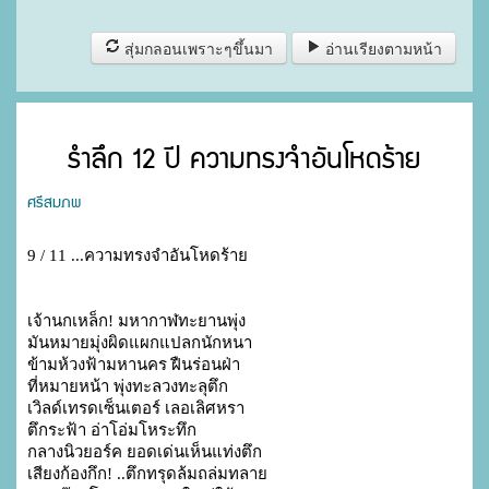
สุ่มกลอนเพราะๆขึ้นมา
อ่านเรียงตามหน้า
รำลึก 12 ปี ความทรงจำอันโหดร้าย
ศรีสมภพ
9 / 11 ...ความทรงจำอันโหดร้าย
เจ้านกเหล็ก! มหากาฬทะยานพุ่ง
มันหมายมุ่งผิดแผกแปลกนักหนา
ข้ามห้วงฟ้ามหานคร ฝืนร่อนฝ่า

ที่หมายหน้า พุ่งทะลวงทะลุตึก

เวิลด์เทรดเซ็นเตอร์ เลอเลิศหรา

ตึกระฟ้า อ่าโอ่มโหระทึก

กลางนิวยอร์ค ยอดเด่นเห็นแท่งตึก

เสียงก้องกึก! ..ตึกทรุดล้มถล่มทลาย
