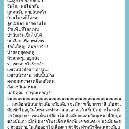
แม่ลูกรอ พ่อกลับมา

วันใด.. พ่อไม่กลับ 

ถูกคนจับ หายลับหน้า

บ้านโพรงก็โล่งตา 

ลูกเมียลา ตายตามไป

รักแท้ ..ที่โลกเห็น 

ป่าลับเร้นเป็นไปได้

นกเงือก เทือกพงไพร 

รักยิ่งใหญ่..คนอายจัง !

น่าสลดสุดหดหู่

หัวนกหรู.. อยู่ผนัง

ฆ่าเขาตายใจร้ายจัง

แขวนหัวตั้งช่างทารุณ..

แขวนหัวท่าน..เช่นนั้นบ้าง

คงหมดกร่าง เหมือนดังหุ่น

สังเวชกิเลสหนุน

นกมีคุณ ..การุณเทอญ !!

๐๐๐๐๐๐๐๐๐๐๐๐๐๐๐๐๐๐๐๐๐๐๐๐๐๐๐๐๐๐๐๐๐๐๐๐๐๐๐๐๐๐๐๐

... นกเงือกเป็นนกผัวเดียวเมียเดียว จะมีการเกี้ยวพาราสี เมื่อตัวเ
มียเข้าไปอยู่ในโพรง จะทำความสะอาดแล้วเริ่มปิดปากโพรง ด้
วยวัสดุต่าง ๆ เช่น ดิน เปลือกไม้ ตัวเมียจะผสมวัสดุเหล่านี้กับมูล
ของมันเอง เมื่อปิดปากโพรงจึงเหลือเพียงช่องแคบ ๆ ตัวเมียจะขั
ง ตัวอยู่ภายในเพื่อออกไข่เลี้ยงลูก ตัวผู้จะทำหน้าที่ดูแลตัวเมียแ