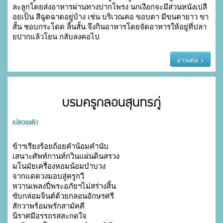
ละลูกโดยส่งอาหารผ่านทางปากโพรง นกเงือกจะมีส่วนหนังเปลื
อยเป็น สีฉูดฉาดอยู่บ้าง เช่น บริเวณคอ ขอบตา มีขนตายาว ขา
สั้น ชอบกระโดด ลิ้นสั้น จึงกินอาหารโดยจัดอาหารให้อยู่ที่ปลา
ยปากแล้วโยน กลับลงคอไป 
อ่านต่อ >
บรมครูกลอนสุนทรภู่
เปลวเพลิง
ข้าฯเรียงร้อยถ้อยคำน้อมคำนับ

เสนาะศัพท์กานท์กวินแผ่นดินสรวง

มโนมัยเครื่องหอมน้อมบำบวง

จากแดดวงมอบสู่ครูกวี

หวานเพลงปี่พระอภัยฯไม่สร่างสิ้น

ขับกล่อมจินต์ด้วยกลอนอักษรศรี

สักวาพร้อมพรักสามัคคี

นิราศมีอรรถรสสะกดใจ
