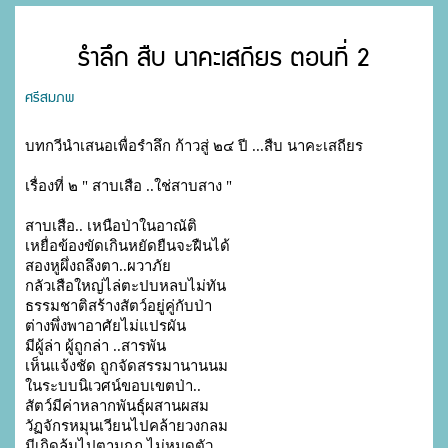
รำลึก สืบ นาคะเสถียร ตอนที่ 2
ศรีสมภพ
บทกวีนำเสนอเพื่อรำลึก ก้าวสู่ ๒๔ ปี ...สืบ นาคะเสถียร
เรื่องที่ ๒ " สาบเสือ ..ใช่สาบสาง " 
สาบเสือ.. เหนือป่าในอาณัติ
เหยื่อข้องขัดเกินหยัดยืนจะฝืนได้

สองหูผึ่งถลึงตา..ผวาภัย

กลัวเสือใหญ่ไล่ตะปบหลบไม่ทัน

ธรรมชาติสร้างสัตว์อยู่คู่กับป่า

ต่างพึ่งพาอาศัยไม่แปรผัน

มีผู้ล่า ผู้ถูกล่า ..สารพัน

เห็นแจ้งชัด ถูกจัดสรรมานานนม

ในระบบนิเวศน์ขอบเขตป่า..

สัตว์มีค่าหลากพันธุ์ผสานผสม

วัฏจักรหมุนเวียนไปคล้ายวงกลม

มีเกิดล้มไปตามกฎ ไม่หมดตัว
