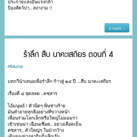
ประกายแสงอันแรงกล้า

ป้องสัตว์ป่า.. สง่างาม !!

อ่านต่อ >
รำลึก สืบ นาคะเสถียร ตอนที่ 4
ศรีสมภพ
บทกวีนำเสนอเพื่อรำลึก ก้าวสู่ ๒๔ ปี ...สืบ นาคะเสถียร
เรื่องที่ ๔ สุดสลด ..คชสาร
ไอ้มนุษย์ ! ตัวนิดๆ พิษช่างร้าย
มันทำลายทุกสิ่งอย่างที่ขวางหน้า

เพื่อนร่วมโลกเล็กหรือใหญ่ไม่ยอมรา

เข้าเข่นฆ่า เฉือนเชือด.. อย่างเลือดเย็น

คชสาร.. ตัวใหญ่ๆ ในป่ากว้าง

เดินย่องย่างหากินถิ่นลึกเร้น
