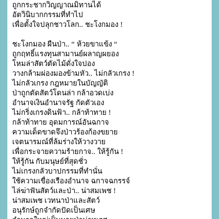
ถูกกระชากวิญญาณมิทานได้
อัตวินิบากกรรมที่ทำไป
เพื่อตั้งใจปลุกชาวโลก.. ชะโงกมอง !
ชะโงกมอง ผืนป่า.. “ ห้วยขาแข้ง “

ถูกฤทธิ์แรงทุนสามานย์ผลาญผยอง

โหมล่าสัตว์ตัดไม้ดั่งใจปอง

วางกล้ามผ่องมองข้ามหัว.. ไม่กลัวเกรง !

ไม่กลัวเกรง กฎหมายในบัญญัติ

ป่าถูกตัดสัตว์โดนล่า กล้าอวดเบ่ง

อำนาจเงินอำนาจรัฐ กัดตัวเอง

ไม่กริ่งเกรงดินฟ้า.. กล้าท้าทาย !

กล้าท้าทาย อุดมการณ์อันฉกาจ

ความเด็ดขาดจึงป่าวร้องก้องขยาย

เจตนารมณ์ที่ล้มร่างให้วางวาย

เพื่อกระจายความร้ายกาจ.. ให้รู้กัน !

ให้รู้กัน กับมนุษย์ที่สุดชั่ว

ไม่เกรงกลัวบาปกรรมที่ทำนั่น

ใช้ความเขื่องเรืองอำนาจ ฉกาจฉกรรจ์

ไล่ฆ่าฟันสัตว์และป่า.. น่าสมเพช !

น่าสมเพช เวทนาป่าและสัตว์

อนุรักษ์ถูกจำกัดปัดเป็นเศษ
