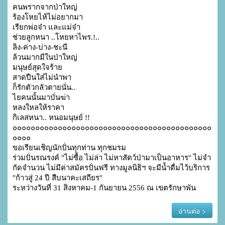
คนพรากจากป่าใหญ่

ร้องโหยไห้ไม่อยากมา

เรียกพ่อจ๋า และแม่จ๋า

ช่วยลูกหนา ..โหยหาไพร.!..

ลิง-ค่าง-บ่าง-ชะนี

ล้วนมากมีในป่าใหญ่

มนุษย์สุดใจร้าย

สาดปืนใส่ไม่นำพา

ก็รักตัวกลัวตายนั่น..

ไยคนนั้นมาบั่นฆ่า

หลงใหลให้ราคา

กิเลสหนา.. หนอมนุษย์ !!

๐๐๐๐๐๐๐๐๐๐๐๐๐๐๐๐๐๐๐๐๐๐๐๐๐๐๐๐๐๐๐๐๐๐๐๐๐๐๐๐๐๐๐๐
๐๐๐๐

ขอเรียนเชิญนักปั่นทุกท่าน ทุกชมรม

ร่วมปั่นรณรงค์ "ไม่ซื้อ ไม่ล่า ไม่หาสัตว์ป่ามาเป็นอาหาร" ไม่จำ
กัดจำนวน ไม่มีค่าสมัครปั่นฟรี ทางมูลนิธิฯ จะมีน้ำดื่มไว้บริการ

"ก้าวสู่ 24 ปี สืบนาคะเสถียร" 

ระหว่างวันที่ 31 สิงหาคม-1 กันยายน 2556 ณ เขตรักษาพัน
อ่านต่อ >