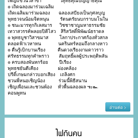
เพ็ญแขวันวิสาขา               วิสุทธิคุณปัญญาธิคุณ

๏ เถิดฉลองมาร่วมเฉลิม

เถิดเฉลิมมาร่วมฉลอง       ฉลองเสบียงเป็นกุศลบุญ

พุทธวจนน้อมจิตหนุน         รัตนตรัยนบกราบมโนใน

๏ ชนะมารทุกกิเลสมาร      วิชชาชาญมหาธรรมชัย

เทวาสวรรค์พลอยปิติไสว    สิริสวัสดิ์พิพัฒน์ธราดล

๏ พุทธบูชาวิสาขมาส         โลกาประกาศก้องทั่วสกล

ตลอดฟ้าเวหาหน              นครินทร์หอมถึงกลางหาว

๏ ตื่นรู้เบิกบานเรียง          คืนดวงเรียงงามดาวราว

ศรัทธรรมทุกคำพราว        สัมฤทธิ์ผลผู้ประพฤติพลัน

๏ ครบสองพันหกร้อย         ปีเรียง

พุทธชยันตีเคียง                ผ่องคล้อง

ปรีดิ์เกษมกล่าวบอกเสียง    เถลิงศก

ชวนพี่หนอเชิญน้อง           ร่วมนี้พิธีสนาน

เชิญเพื่อนและชวนพ้อง     ทั่วพื้นฉลองผล ๚ะ๛

คอนพูทน
อ่านต่อ >
ไฟกินคน