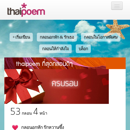
หน้าแรก
กลอน
+ เริ่มเขียน
กลอนอกหัก & รักเธอ
กลอนในโอกาสพิเศษ
เรื่องสั้น นิยาย
กลอนให้กำลังใจ
บล็อก
thaipoem ที่สุดกลอนดีๆ
บล็อก
สมาชิก
หน้าส่วนตัว
53
4
กลอน
หน้า
กลอนอกหัก รักหวานซึ้ง