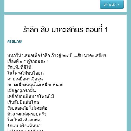
อ่านต่อ >
รำลึก สืบ นาคะเสถียร ตอนที่ 1
ศรีสมภพ
บทกวีนำเสนอเพื่อรำลึก ก้าวสู่ ๒๔ ปี ...สืบ นาคะเสถียร

เรื่องที่ ๑ " คู่รักอมตะ " 

รักแท้..ที่มีให้ 

ในโพรงไม้ซบไออุ่น

คาบเหยื่อมาเจือจุน 

อย่างเนื่องหนุนไม่เหนื่อยหน่าย

เมียลูกผูกรักมั่น 

เหยื่อป้อนปันปากโพรงไม้

เร้นลับบินนับไกล 

รังปลอดภัย ไม่เคยท้อ

หัวเเรงแห่งครอบครัว 

ใจเกินตัวหัวอกพ่อ

รักแน่ จริงแท้หนอ 
