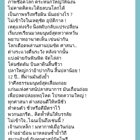
ภาพช๊อคโลก ตระหนกใหญ่ให้ฉงน

ไม่คาดคิดจะได้ยลบนโลกได้

เป็นภาพจริงหรือฝัน นั่นอย่างไร ?

ไม่เข้าใจในเหตุชัด อุบัติกาล !

เหตุแห่งจริง นิ่งสดับกลับแปรเปลี่ยน

เริ่มบทเรียนมวลมนุษย์สุดหวาดหวั่น

พยาบาทอาฆาตเห็น เข่นฆ่ากัน

โลกเดือดพล่านสานปมขัด ศาสนา..

ต่างระแวงตื่นระวัง หลังจากนั้น

แบ่งฝ่ายกันฟันฟัด จัดไล่ล่า

โค่นซัดดัม บินลาดินสิ้นชีวา

ปลาใหญ่กว่าอ้าปากกิน สิ้นปลาน้อย !

12 ปี.. ที่ผ่านมันยังย้ำ

ว่าศีลธรรมมนุษย์สุดเสื่อมถอย

แก่นแห่งศาสน์ปลาสนาการ มันเถื่อนถ่อย

เพื่อปลดปล่อยหฤโหด โปรดความใหญ่ !

ทุกศาสนา ต่างสอนดีให้หนีชั่ว

ทำตนตัว ชั่วหรือดีมีตราไว้

พวกนอกรีต.. คิดห้ำหั่นให้บรรลัย

ไม่เข้าใจ..ไฉนเป็นถึงเช่นนี้ ?

เจ้านกเหล็ก ! มหากาฬเมื่อวันก่อน

เจ้าอย่าย้อน มาหลอนซ้ำย้ำวิถี

สมานฉันท์ กันทุกศาสน์ปัดไพรี
