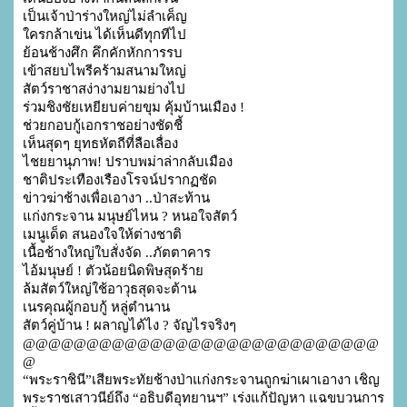
เป็นเจ้าป่าร่างใหญ่ไม่ลำเค็ญ

ใครกล้าเข่น ได้เห็นดีทุกทีไป

ย้อนช้างศึก คึกคักหักการรบ

เข้าสยบไพรีคร้ามสนามใหญ่

สัตว์ราชาสง่างามยามย่างไป

ร่วมชิงชัยเหยียบค่ายขุม คุ้มบ้านเมือง !

ช่วยกอบกู้เอกราชอย่างชัดชี้

เห็นสุดๆ ยุทธหัตถีที่ลือเลื่อง

ไชยยานุภาพ! ปราบพม่าล่ากลับเมือง

ชาติประเทืองเรืองโรจน์ปรากฏชัด

ข่าวฆ่าช้างเพื่อเอางา ..ป่าสะท้าน

แก่งกระจาน มนุษย์ไหน ? หนอใจสัตว์

เมนูเด็ด สนองใจให้ต่างชาติ

เนื้อช้างใหญ่ใบสั่งจัด ..ภัตตาคาร

ไอ้มนุษย์ ! ตัวน้อยนิดพิษสุดร้าย

ล้มสัตว์ใหญ่ใช้อาวุธสุดจะต้าน

เนรคุณผู้กอบกู้ หลู่ตำนาน

สัตว์คู่บ้าน ! ผลาญได้ไง ? จัญไรจริงๆ

@@@@@@@@@@@@@@@@@@@@@@@@@@@@
@

“พระราชินี”เสียพระทัยช้างป่าแก่งกระจานถูกฆ่าเผาเอางา เชิญ
พระราชเสาวนีย์ถึง “อธิบดีอุทยานฯ” เร่งแก้ปัญหา แฉขบวนการ
