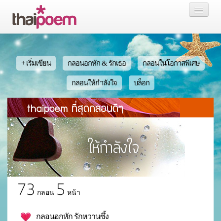
หน้าแรก
กลอน
+ เริ่มเขียน
กลอนอกหัก & รักเธอ
กลอนในโอกาสพิเศษ
เรื่องสั้น นิยาย
กลอนให้กำลังใจ
บล็อก
thaipoem ที่สุดกลอนดีๆ
บล็อก
สมาชิก
หน้าส่วนตัว
73
5
กลอน
หน้า
กลอนอกหัก รักหวานซึ้ง