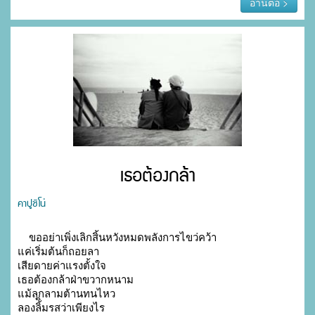
อ่านต่อ >
เธอต้องกล้า
คาปูชิโน่
    ขออย่าเพิ่งเลิกสิ้นหวังหมดพลังการไขว่คว้า

แค่เริ่มต้นก็ถอยลา

เสียดายค่าแรงตั้งใจ

เธอต้องกล้าฝ่าขวากหนาม

แม้ลุกลามต้านทนไหว

ลองลิ้ิมรสว่าเพียงไร
