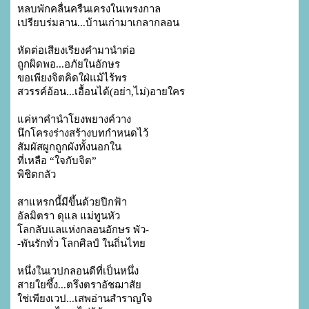
หลบพักคลื่นครืนเครงในเพรงกาล

เปรียบร่มลาน...บ้านเก่ามาเกลากลอน

หัดต่อเสียงเรียงคำมานำต่อ

ถูกผิดพอ...อภัยในอักษร

ขอเพียงจิตคิดใฝ่แม้ไร้พร

สวรรค์อ้อน...เอื้อนได้(อย่า,ไม่)อายใคร

แค่หาคำนำโยงพยางค์วาง

นึกโครงร่างสร้างบทกำหนดไว้

สัมผัสผูกถูกผังทั้งนอกใน

ที่เหลือ “ใจกับจิต”

พิชิตกลัว

สาแหรกนี้มีขึ้นด้วยปีกฟ้า

อัลมิตรา ดุแล แม่ทูนหัว

โลกลับแลแห่งกลอนอักษร พัว-

-พันรักทั่ว โลกศิลป์ ในถิ่นไทย

หนึ่งในเวปกลอนดีที่เป็นหนึ่ง

สายใยซึ้ง...ตรึงตราอัชฌาสัย

ใช่เพียงเวป...เสพอ่านสำราญใจ
