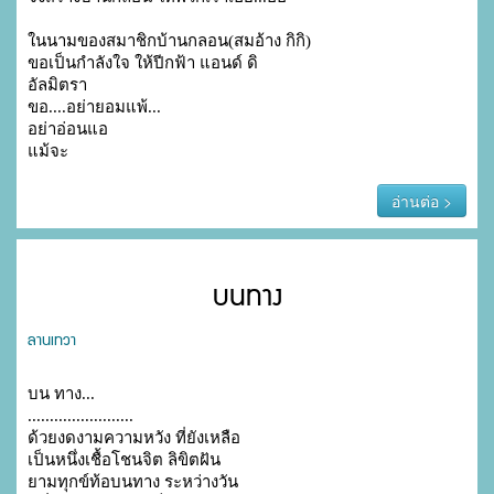
ในนามของสมาชิกบ้านกลอน(สมอ้าง กิกิ)

ขอเป็นกำลังใจ ให้ปีกฟ้า แอนด์ ดิ

อัลมิตรา

ขอ....อย่ายอมแพ้...

อย่าอ่อนแอ

แม้จะ
อ่านต่อ >
บนทาง
ลานเทวา
บน ทาง...

........................

ด้วยงดงามความหวัง ที่ยังเหลือ

เป็นหนึ่งเชื้อโชนจิต ลิขิตฝัน

ยามทุกข์ท้อบนทาง ระหว่างวัน
