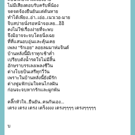
ไม่มีเสียงตอบรับครับพี่น้อง

จดจดจ้องยืนยันแต่ดันหาย

ทำได้เพียง..อ่า..เอ่อ..เนวเวอ-มาย

จิบสปายนั่งรอหน้าจอเลย...อิอิ

คงไม่ใช่เรื่องง่ายที่จะพบ

จึงมิอาจจะจบโดยนิ่งเฉย

ที่ที่แสนอบอุ่นและคุ้นเคย

เพลง "รักเอย" ลอยลมมาห่มจินต์

บ้านหลังนี้มีเราทุกเช้าค่ำ

เปรียบดังน้ำรดใจไม่มีสิ้น

อักษราบรรเลงเพลงชีวิน

ต่างโบยบินเสรีทุกวี่วัน

เพราะในบ้านหลังนี้ยังมีรัก

ต่างฟูมฟักบ่มใจคนไกลฝัน

ก่อนจะจบหากรักและผูกพัน

คลิ๊กหัวใจ..ยืนยัน..คนกันเอง...

เตรง เตรง เตรง เตร็งงงง เตรงๆๆๆๆ เตรงๆๆๆๆๆ

บ