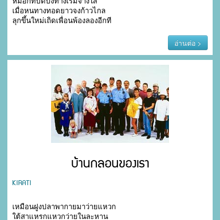
หมอกที่บดบังทางเริ่มจางใส

เมื่อหนทางทอดยาวจงก้าวไกล

ลุกขึ้นใหม่เถิดเพื่อนพ้องลองอีกที
อ่านต่อ >
บ้านกลอนของเรา
KIRATI
เหมือนฝูงปลาพากายมาว่ายแหวก

ใต้สาแหรกแหวกว่ายในละหาน
