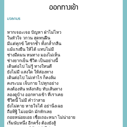
ออกทางเข้า
มวลภมร
หากเจอะเจอ ปัญหา ฝ่าไม่ไหว

ในหัวใจ วกวน สุดทนฝืน

มีแต่ทุกข์ โศรกช้ำ ทั้งกล้ำกลืน

แม้แรงยืน ให้ได้ แทบไม่มี

ช่างมืดมน หนทาง มองไม่เห็น

ช่างยากเย็น ชีวิต เป็นอย่างนี้

เดินต่อไป ไม่รู้ ทางใหนดี

ยังไม่มี แสงใด ให้ส่องทาง

เดินต่อไป ไม่เท่าไร ก็คงล้ม

คงระบม เจ็บกาย ไปทุกอย่าง

คงต้องหัน หลังกลับ ทับเส้นทาง

ลองดูบ้าง ออกทางเข้า ที่เราเคย

ชีวิตนี้ ไม่มี คำว่าสาย

ยังไม่ตาย หายใจได้ อย่านิ่งเฉย

ถือทิฐิ ไม่งอนัก มักหักเลย

ถอยหน่อยเอย เชื่อเถอะหนา ไม่น่าอาย

เริ่มนับหนึ่ง อีกครั้ง ต้องยังสู้
