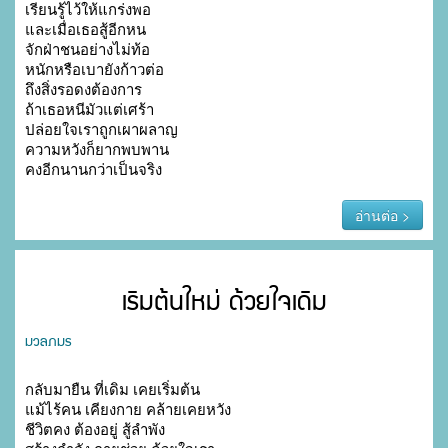
เรียนรู้ไว้ให้แกร่งพอ

และเมื่อเธอสู้อีกหน

จักฝ่าชนอย่างไม่ท้อ

หนักหรือเบายังก้าวต่อ

ถึงสิ่งรอดงต้องการ

ถ้าเธอหนีมัวแต่เศร้า

ปล่อยใจเราถูกเผาผลาญ

ความหวังก็ยากพบพาน

คงอีกนานกว่าเป็นจริง
อ่านต่อ >
เริมต้นใหม่ ด้วยใจเดิม
มวลภมร
กลับมายืน ที่เดิม เคยเริ่มต้น

แม้ไร้คน เคียงกาย คล้ายเคยหวัง

ชีวิตคง ต้องอยู่ สู้ลำพัง
