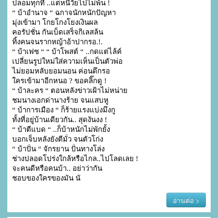
ปลอมทุกที่ ..แต่หนีวัยไปไม่พ้น !

“ บ้าอำนาจ “ ฉกาจนักหนักปัญหา

มุ่งเข้ามา โกยโกงโยงเงินผล

คอรัปชั่น กันเบ็ดเสร็จกิเลสล้น

ทิ้งคนจนรากหญ้าอ้าปากรอ.!.

“ บ้าเฟซ “ “ บ้าโพสต์ “ ..กดแต่ไล้ค์

เปลี่ยนรูปใหม่ใส่ความเห็นเป็นตัวพ่อ

ไม่ยอมหลับยอมนอน ค่อนดึกรอ

ใครเข้ามาอีกหนอ ? ขอคลิ๊กดู !

“ บ้าละคร “ ตอนหลังข่าวเฝ้าไม่หน่าย

ชมนางเอกด่านางร้าย จนแสบหู

“ บ้าการเมือง “ ก็ร้ายแรงแบ่งมึงกู

ทั้งที่อยู่บ้านเดียวกัน.. สุดงันงง !

“ บ้าตีแบด “ ..ก็บ้าหนักไม่พักยั้ง

บอกเจ็บหลังยังตีมั่ว จนตัวโก่ง

“ บ้าปั่น “ จักรยาน ปั่นทางโล่ง

ช่างปลอดโปร่งใกล้หรือไกล..ไปโลดเลย !

จะคนดีหรือคนบ้า.. อย่าว่ากัน

ชอบของใครของมัน นั
อ่านต่อ >