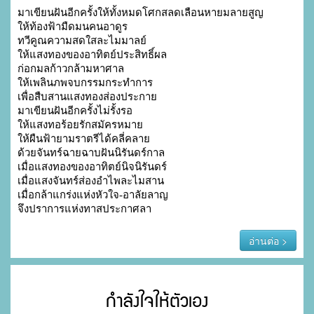
มาเขียนฝันอีกครั้งให้ทั้งหมดโศกสลดเลือนหายมลายสูญ

ให้ท้องฟ้ามืดมนคนอาดูร

ทวีคูณความสดใสละไมมาลย์

ให้แสงทองของอาทิตย์ประสิทธิ์ผล

ก่อกมลก้าวกล้ามหาศาล

ให้เพลินภพจบกรรมกระทำการ

เพื่อสืบสานแสงทองส่องประกาย

มาเขียนฝันอีกครั้งไม่รั้งรอ

ให้แสงทอร้อยรักสมัครหมาย

ให้ผืนฟ้ายามราตรีได้คลี่คลาย

ด้วยจันทร์ฉายฉาบฝันนิรันดร์กาล

เมื่อแสงทองของอาทิตย์นิจนิรันดร์

เมื่อแสงจันทร์ส่องอำไพละไมสาน

เมื่อกล้าแกร่งแห่งหัวใจ-อาลัยลาญ

จึงปราการแห่งทาสประกาศลา
อ่านต่อ >
กำลังใจให้ตัวเอง