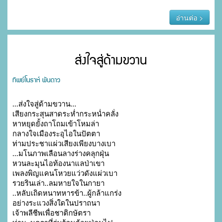
อ่านต่อ >
ส่งใจสู่ด้ามขวาน
ทิพย์โนราห์ พันดาว
...ส่งใจสู่ด้ามขวาน...

เสียงกระสุนสาดระห่ำกระหน่ำคลั่ง

หาหยุดยั้งถาโถมเข้าโหมล่า

กลางใจเมืองระอุไอในปัตตา

ท่ามประชาแผ่วเสียงเพียงบางเบา

...มโนภาพเลือนลางร่างคลุกฝุ่น

หวนละมุนไอท้องนาแลป่าเขา

เพลงพิญแคนโหวยแว่วดังแผ่วเบา

รวยรินเล่า..ลมหายใจในกายา

..หลับเถิดหนาทหารข้า..ผู้กล้าแกร่ง

อย่างระแวงสิ่งใดในปราถนา

เจ้าพลีชีพเพื่อชาติกษัตรา
