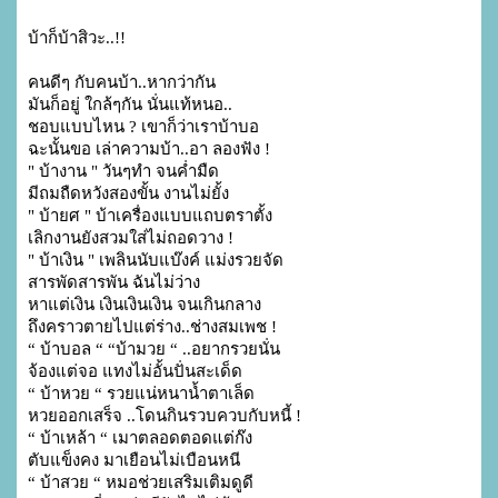
บ้าก็บ้าสิวะ..!!
คนดีๆ กับคนบ้า..หากว่ากัน
มันก็อยู่ ใกล้ๆกัน นั่นแท้หนอ..
ชอบแบบไหน ? เขาก็ว่าเราบ้าบอ
ฉะนั้นขอ เล่าความบ้า..อา ลองฟัง !

" บ้างาน " วันๆทำ จนค่ำมืด

มีถมถืดหวังสองขั้น งานไม่ยั้ง

" บ้ายศ " บ้าเครื่องแบบแถบตราตั้ง

เลิกงานยังสวมใส่ไม่ถอดวาง !

" บ้าเงิน " เพลินนับแบ๊งค์ แม่งรวยจัด

สารพัดสารพัน ฉันไม่ว่าง

หาแต่เงิน เงินเงินเงิน จนเกินกลาง

ถึงคราวตายไปแต่ร่าง..ช่างสมเพช !

“ บ้าบอล “ “บ้ามวย “ ..อยากรวยนั่น

จ้องแต่จอ แทงไม่อั้นปั่นสะเด็ด

“ บ้าหวย “ รวยแน่หนาน้ำตาเล็ด

หวยออกเสร็จ ..โดนกินรวบควบกับหนี้ !

“ บ้าเหล้า “ เมาตลอดตอดแต่ก๊ง

ตับแข็งคง มาเยือนไม่เบือนหนี

“ บ้าสวย “ หมอช่วยเสริมเติมดูดี
