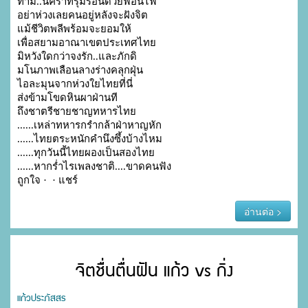
ท่าม..นคราที่รุ่มร้อนด้วยฟ่อนไฟ

อย่าห่วงเลยคนอยู่หลังจะฝังจิต

แม้ชีวิตพลีพร้อมจะยอมให้

เพื่อสยามอาณาเขตประเทศไทย

มิหวังใดกว่าจงรัก..และภักดิ

มโนภาพเลือนลางร่างคลุกฝุ่น

ไอละมุนจากห่วงใยไทยที่นี่

ส่งข้ามโขดหินผาฝ่านที

ถึงชาตรีชายชาญทหารไทย

......เหล่าทหารกรำกล้าฝ่าหาญหัก

......ไทยตระหนักคำนึงซึ้งบ้างไหม

......ทุกวันนี้ไทยผองเป็นสองไทย

......หากร่ำไรเพลงชาติ....ขาดคนฟัง

ถูกใจ ·  · แชร์
อ่านต่อ >
จิตชื่นตื่นฝัน แก้ว vs กิ่ง
แก้วประภัสสร