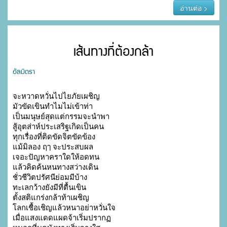
อ่านต่อ >
เส้นทางที่ต้องกล้า
อัลมิตรา
จะหวาดหวั่นไปไยภัยเผชิญ

มัวขัดเขินทำไมไม่เข้าท่า

เป็นมนุษย์สุดแต่กรรมจะนำพา

สู้อุตส่าห์ประเสริฐเกิดเป็นคน

ทุกเรื่องที่ติดขัดจิตขัดข้อง

แม้มิลอง ฤๅ จะประสบผล

เจอะปัญหาคราใดให้อดทน

แล้วคิดค้นหนทางสว่างเดิน

ชั่วชีวิตปรัศนีย่อมมีบ้าง

ทะเลกว้างยังมีที่ตื้นเขิน

ตั้งสติแกร่งกล้าท้าเผชิญ

โลกเชื้อเชิญแล้วหนาอย่าหวั่นใจ

เมื่อแสงแดดแผดจ้าเริ่มปรากฏ
