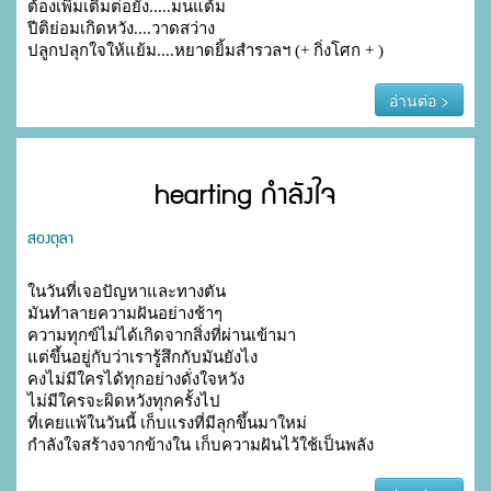
ต้องเพิ่มเติมต่อยัง.....มนแต้ม

ปีติย่อมเกิดหวัง....วาดสว่าง

ปลูกปลุกใจให้แย้ม....หยาดยิ้มสำรวลฯ (+ กิ่งโศก + )
อ่านต่อ >
hearting กำลังใจ
สองตุลา
ในวันที่เจอปัญหาและทางตัน

มันทำลายความฝันอย่างช้าๆ

ความทุกข์ไม่ได้เกิดจากสิ่งที่ผ่านเข้ามา

แต่ขึ้นอยู่กับว่าเรารู้สึกกับมันยังไง

คงไม่มีใครได้ทุกอย่างดั่งใจหวัง

ไม่มีใครจะผิดหวังทุกครั้งไป

ที่เคยแพ้ในวันนี้ เก็บแรงที่มีลุกขึ้นมาใหม่

กำลังใจสร้างจากข้างใน เก็บความฝันไว้ใช้เป็นพลัง