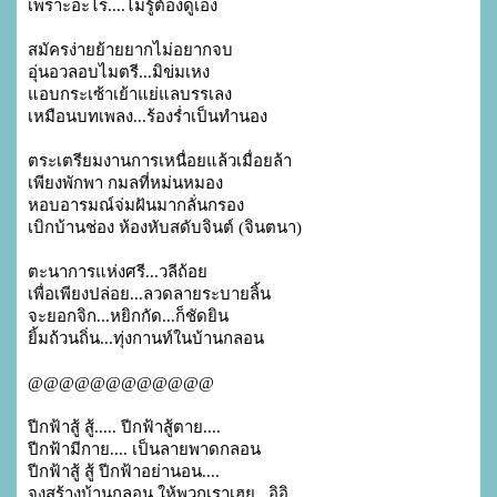
เพราะอะไร....ไม่รู้ต้องดูเอง

สมัครง่ายย้ายยากไม่อยากจบ

อุ่นอวลอบไมตรี...มิข่มเหง

แอบกระเซ้าเย้าแย่แลบรรเลง

เหมือนบทเพลง...ร้องร่ำเป็นทำนอง

ตระเตรียมงานการเหนื่อยแล้วเมื่อยล้า

เพียงพักพา กมลที่หม่นหมอง

หอบอารมณ์จ่มฝันมากลั่นกรอง

เบิกบ้านช่อง ห้องหับสดับจินต์ (จินตนา)

ตะนาการแห่งศรี...วลีถ้อย

เพื่อเพียงปล่อย...ลวดลายระบายลิ้น

จะยอกจิก...หยิกกัด...ก็ชัดยิน

ยิ้มถ้วนถิ่น...ทุ่งกานท์ในบ้านกลอน

@@@@@@@@@@@@

ปีกฟ้าสู้ สู้..... ปีกฟ้าสู้ตาย....

ปีกฟ้ามีกาย.... เป็นลายพาดกลอน

ปีกฟ้าสู้ สู้ ปีกฟ้าอย่านอน....

จงสร้างบ้านกลอน ให้พวกเราเฮย...อิอิ
