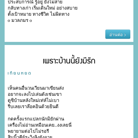
ประสบการณ์ รู้อยู่ ยังไม่สาย

กลับทางเก่า เริ่มเดินใหม่ อย่างสบาย

ตั้งเป้าหมาย ทางชีวิต ไม่ผิดทาง

o มวลภมร o 
อ่านต่อ >
เพราะบ้านนี้ยังมีรัก
เ ที ย น ห ย ด
เห็นคนอื่นวนเวียนมาเขียนส่ง

อยากจะลงไปเล่นดังเช่นเขา

ดูซิบ้านหลังใหม่เท่ห์ไม่เบา

รีบเลยเราล๊อคอินด้วยยินดี

กดครั้งแรกแปลกนักมิยักผ่าน

เครื่องไม่อ่านเหมือนเคย..งงเลยนี่

พยายามต่อไปไม่รอรี

สิบนิ้วคีย์ระวิงลิงยังอาย
