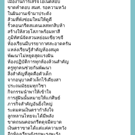
เมื่องานการเสร็จโอเน็ตสอบ

ขาดคำตอบ สมศ. รอความหวัง

ในฝันงานเข้ามาประดัง

ส้วมที่พังซ่อมใหม่ให้ดูดี

รั้วคอนกรีตสแตนเลสหกสิบห้า

สร้างให้สวยโสภาพร้อมทาสี

ภูมิทัศน์จัดสวนหย่อมเขียวขจี

ห้องเรียนมีบรรยากาศสะอาดครัน

แหล่งเรียนรู้สำคัญห้องสมุด

พัฒนาไม่หยุดสุดแรงฝัน

ห้องปฏิบัติการทุกห้องล้วนสำคัญ

ครูทุกคนช่วยกันพัฒนา

สิ่งสำคัญที่สุดคือตัวเด็ก

จากอนุบาลตัวเล็กไร้เดียงสา

ประถมมัธยมทุกวิชา

กิจกรรมนำพาให้เข้าใจ

การสู่ฝันนั้นหมายให้แก่ศิษย์

ภารกิจสำคัญอันยิ่งใหญ่

ระดมคนเงินตรากำลังใจ

ลูกหลานไทยจะได้มีพลัง

ขาดถนนคอนกรีตดุจมีดบาด

เงินตราขาดได้แต่แค่ความหวัง

อีกห้องเรียนยังรกพะรุงพะรัง
