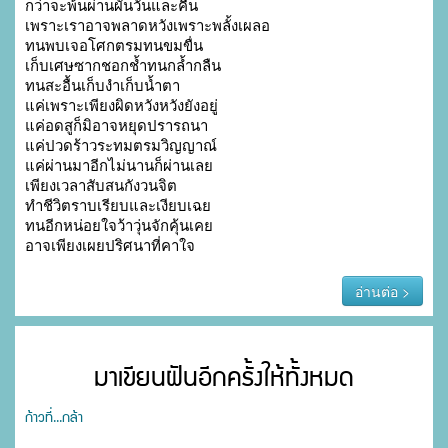
กว่าจะพ้นผ่านผันวันและคืน

เพราะเราอาจพลาดหวังเพราะพลั้งเผลอ

ทนพบเจอโศกตรมทนขมขื่น

เก็บเศษซากชอกช้ำทนกล้ำกลืน

ทนสะอื้นเก็บงำเก็บน้ำตา

แค่เพราะเพียงผิดหวังหวังยังอยู่

แค่อดสูก็มิอาจหยุดปรารถนา

แค่ปวดร้าวระทมตรมวิญญาณ์

แค่ผ่านมาอีกไม่นานก็ผ่านเลย

เพียงเวลาสับสนกังวนจิต

ทำชีวิตราบเรียบและเงียบเฉย

ทนอีกหน่อยใจว้าวุ่นจักคุ้นเคย

อาจเพียงเผยปริศนาที่คาใจ
อ่านต่อ >
มาเขียนฝันอีกครั้งให้ทั้งหมด
ก้าวที่...กล้า