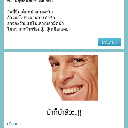
ความสุขสมลึกซึ้งจึ่งก่อตัว

วันนี้ยิ้มเต็มหน้าแววตาใส

ก้าวต่อไปจะผ่านการทำชั่ว

อาจจะร้ายแต่ไม่เลวเหลวมืดมัว

ไม่หวาดกลัวพร้อมสู้...สู้เหมือนเคย
อ่านต่อ >
บ้าก็บ้าสิวะ..!!
ศรีสมภพ