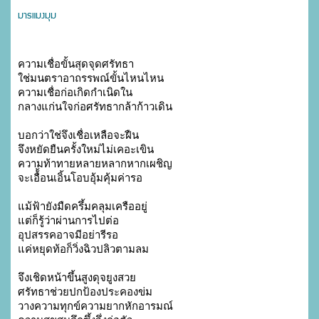
มารแมงมุม
ความเชื่อขั้นสุดจุดศรัทธา

ใช่มนตราอาถรรพณ์ขั้นไหนไหน

ความเชื่อก่อเกิดกำเนิดใน

กลางแก่นใจก่อศรัทธากล้าก้าวเดิน

บอกว่าใช่จึงเชื่อเหลือจะฝืน

จึงหยัดยืนครั้งใหม่ไม่เคอะเขิน

ความท้าทายหลายหลากหากเผชิญ

จะเอื้้อนเอิ้นโอบอุ้มคุ้มค่ารอ

แม้ฟ้ายังมืดครึ้มคลุมเครืออยู่

แต่ก็รู้ว่าผ่านการไปต่อ

อุปสรรคอาจมีอย่ารีรอ

แค่หยุดท้อก็วิ่งฉิวปลิวตามลม

จึงเชิดหน้าขึ้นสูงดุจยูงสวย

ศรัทธาช่วยปกป้องประคองข่ม

วางความทุกข์ความยากหักอารมณ์
