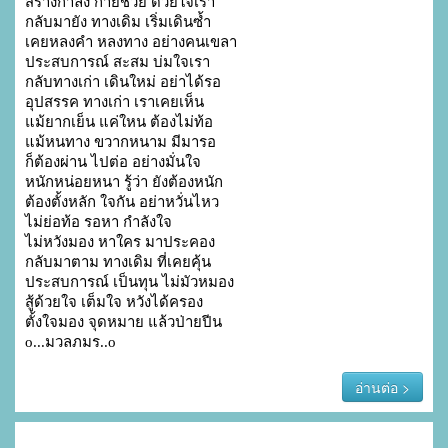
สร้างกำลัง กายช่วย ด้วยใจเรา

กลับมายัง ทางเดิม เริ่มเดินซ้ำ

เคยหลงคำ หลงทาง อย่างคนเขลา

ประสบการณ์ สะสม บ่มใจเรา

กลับทางเก่า เดินใหม่ อย่าได้รอ

อุปสรรค ทางเก่า เราเคยเห็น

แม้ยากเย็น แค่ใหน ต้องไม่ท้อ

แม้หนทาง ขวากหนาม มีมารอ

ก็ต้องผ่าน ไปต่อ อย่างมั่นใจ

หนักหน่อยหนา รู้ว่า ยังต้องหนัก

ต้องตั้งหลัก ใจกัน อย่าหวั่นไหว

ไม่ย่อท้อ รอหา กำลังใจ

ไม่หวังมอง หาใคร มาประคอง

กลับมาตาม ทางเดิม ที่เคยคุ้น

ประสบการณ์ เป็นทุน ไม่มัวหมอง

สู้ด้วยใจ เต็มใจ หวังได้ครอง

ตั้งใจมอง จุดหมาย แล้วป่ายปีน

o...มวลภมร..o
อ่านต่อ >