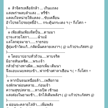
  ๏  ล้าจิตรเหลือจักล้า ... เกินแถลง

แสงพร่าพลบลำแสง ... หรี่ช้า

แคลงใจหน่ายให้แคลง ...ขับเคลื่อน 

อ้าโปรดโปรยฤทธิ์อ้า.... กระตุ้นกระเตง ฯ (+ กิ่งโศก + 
)...........................................................

  ๏ เพียงฝันเพียงจิตปั้น....ตามมา

ฤาจะสวยโสภา.........ฉ่ำแม้

แลโลกดุจมายา......รายรอบ 

สู้ดุ่มเข้าวัดแก้...กลัดนั้นคลายเหงาฯ ( @ แก้วประภัสสร @ 
)............................................................

  ๏ โดยบาปอาบทั่วถ้วน.....ทาบจริต

มิอาจหันเหชิด.....พระเจ้า

กลัวย่ำย่างทางผิด....พอกเพิ่ม เติมนา

จึงแอบแนบหลบเข้า...ฟากข้างศาลาเฮือน ฯ ( + กิ่งโศก + 
).........................................................

 ๏ หากบินจนเหนื่อยล้า....เพลียกาย

จงพักพาผ่อนคลาย....ก่อนเจ้า

ความสุขบ่สลาย.....ทางเปิด เช้านอ

แสงส่องในยามเช้า....จักไล้เติมพลังฯ ( @ แก้วประภัสสร @ 
)......................................................

๏ ผ่อนจะคลายไล่ล้า....เพิ่มพลัง
