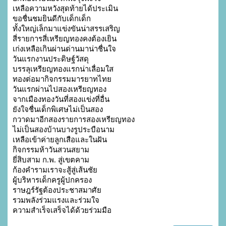
เหลือความหวังสุดท้ายได้ประเมิน

ขอชื่นชมยินดีกับเด็กเด็ก

ทั้งใหญ่เล็กมาแข่งขันน่าสรรเสริญ

สี่รายการสี่เหรียญทองคงต้องเยิน

เก่งเหลือเกินผ่านด่านมาน่าชื่นใจ

วันแรกงานประดิษฐ์วัสดุ

บรรลุเหรียญทองแรกน่าเลื่อมใส

ทองต่อมากิจกรรมมารยาทไทย

วันแรกผ่านไปสองเหรียญทอง

จากเมืองทองวันที่สองแข่งที่อื่น

ยังใจชื่นเด็กพิเศษไม่เป็นสอง

กวาดมาอีกสองรายการสองเหรียญทอง

ไม่เป็นสองบ้านบางรูประบือนาม

เหลือเข้าค่ายลูกเสือและในฝัน

กิจกรรมห้าวันสวนสยาม

ยี่สิบสาม ก.พ. สู่เขตคาม

ก้องคำรามเราจะสู้สู่เส้นชัย

ผู้บริหารเด็กครูผู้ปกครอง

ราษฎร์รัฐต้องประชาสมาศัย

รวมพลังร่วมแรงและร่วมใจ

ความสำเร็จเสร็จได้ด้วยร่วมมือ