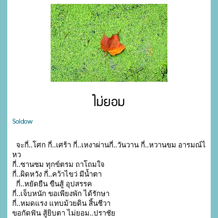
ไม่ยอม
Soidow
  จะกี่..โศก กี่..เศร้า กี่..เหงาผ่านกี่..วันวาน กี่..หวานขม อารมณ์ไ
หว

กี่..ซานซม ทุกข์ตรม ถาโถมใจ

กี่..ผิดหวัง กี่..คว้าไขว่ มีน้ำตา

  กี่..หยัดยืน ขืนสู้ อุปสรรค

กี่..เจ็บหนัก ขอเพียงพัก ได้รักษา

กี่..หมดแรง แทบม้วยดิน สิ้นชีวา

ขอกัดฟัน สู้ยิบตา ไม่ยอม..ปราชัย