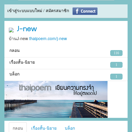
เข้าสู่ระบบแบบใหม่ / สมัครสมาชิก
J-new
บ้านJ-new
thaipoem.com/j-new
กลอน
116
เรื่องสั้น-นิยาย
1
บล็อก
1
กลอน
เรื่องสั้น-นิยาย
บล็อก