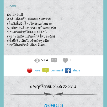
J-new
ฝันเอ๋ยฝันดี

ค่ำคืนนี้คงเป็นฝันอันแสนหวาน

เห็นผีเสื้อบินไหวไหวดอกไม้บาน

นกขับขานร้องบรรเลงเป็นเพลงรัก

นานมาแล้วที่ไม่เคยเอ่ยคำนี้

เพราะไม่มีคนเคียงใกล้ให้ประจักษ์

ครั้งนี้เริ่มเติมใจเข้าเฝ้าฟูมฟัก

บอกให้พักเถิดคืนนี้ฝันดีเอย				
5604
1
1
love
comment
share
6 พฤศจิกายน 2556 22:37 น.
ขอลองดู