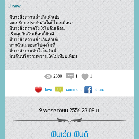
J-new
มีบางสิ่งหวานล้ำเกินคำเอ่ย

จะเปรียบเปรยกับสิ่งใดก็ไม่เหมือน

มีบางสิ่งตราตรึงใจไม่ลืมเลือน

เริ่มคุยกันฉันเพื่อนก็ยินดี

มีบางสิ่งหวานล้ำเกินคำเอ่ย

หากฉันเผยออกไปคงใช่ที่

มีบางสิ่งประทับใจในวันนี้

มันล้นปรี่ความหวานใดไม่เทียบเทียม				
2380
1
1
love
comment
share
9 พฤศจิกายน 2556 23:08 น.
ฝันเอ๋ย ฝันดี