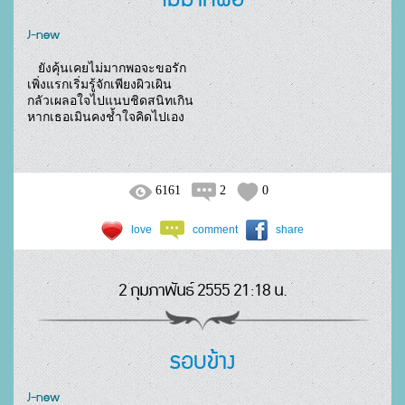
J-new
   ยังคุ้นเคยไม่มากพอจะขอรัก

เพิ่งแรกเริ่มรู้จักเพียงผิวเผิน

กลัวเผลอใจไปแนบชิดสนิทเกิน

หากเธอเมินคงช้ำใจคิดไปเอง

6161
2
0
love
comment
share
2 กุมภาพันธ์ 2555 21:18 น.
รอบข้าง
J-new