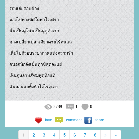
รอบเอ๋ยรอบข้าง

มองไปทางทิศใดพาใจเศร้า

นั่นเป็นคู่โน่นเป็นคู่ดูตัวเรา

ช่างเปลี่ยวเปล่าเดียวดายไร้คนแล

เต็มไปด้วยบรรยากาศแห่งความรัก

คนอกหักจึงเป็นทุกข์สุดจะแย่

เห็นกุหลาบสีชมพูดูท้อแท้

ฉันอ่อนแอทั้งหัวใจไร้คู่เอย				
2789
1
0
love
comment
share
1
2
3
4
5
6
7
8
>
»