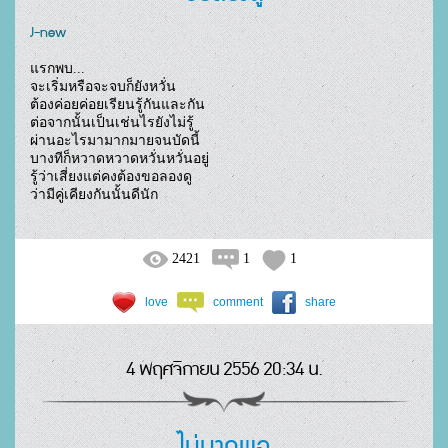
J-new
แรกพบ...

จะเริ่มหรือจะจบก็ยังหวั่น

ต้องค่อยค่อยเรียนรู้กันและกัน

ต่อจากนั้นเป็นเช่นไรยังไม่รู้

ผ่านอะไรมามากมายจนบัดนี้

บางทีก็หวาดหวาดหวั่นหวั่นอยู่

รู้ว่าเสี่ยงแต่คงต้องขอลองดู

ว่ามีคู่เคียงกันนั้นดีนัก				
2421
1
1
love
comment
share
4 พฤศจิกายน 2556 20:34 น.
ไม่มากพอ