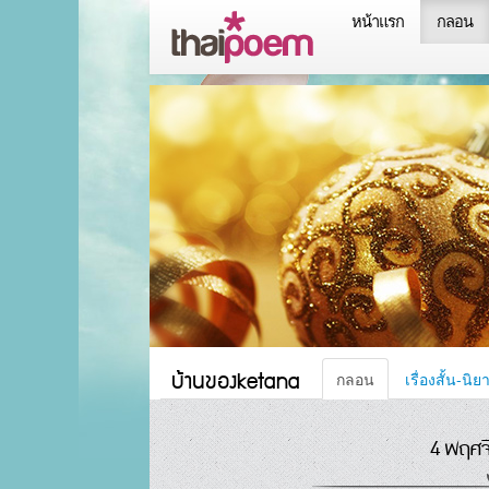
หน้าแรก
กลอน
บ้านของketana
กลอน
เรื่องสั้น-นิย
4 พฤศจ