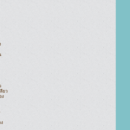






ียว

อง



ง
