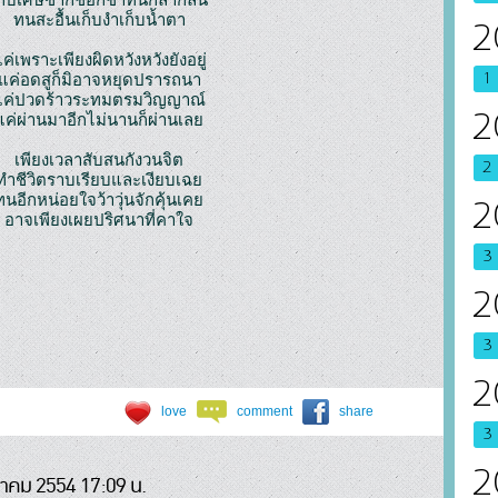
ทนสะอื้นเก็บงำเก็บน้ำตา
2
ค่เพราะเพียงผิดหวังหวังยังอยู่
1
แค่อดสูก็มิอาจหยุดปรารถนา
แค่ปวดร้าวระทมตรมวิญญาณ์
2
แค่ผ่านมาอีกไม่นานก็ผ่านเลย
เพียงเวลาสับสนกังวนจิต
2
ทำชีวิตราบเรียบและเงียบเฉย
ทนอีกหน่อยใจว้าวุ่นจักคุ้นเคย
2
อาจเพียงเผยปริศนาที่คาใจ
3
2
3
2
love
comment
share
3
2
นาคม 2554 17:09 น.