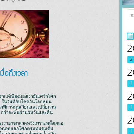
ก
2
2
เมื่อถึงเวลา
2
1
2
ราแค่เพียงมองเงาอันเศร้าโศก
ในวันที่อับโชควันโลกหม่น
าฬิกาหมุนเวียนและเปลี่ยนวน
1
กว่าจะพ้นผ่านผันวันและคืน
2
ะเราอาจพลาดหวังเพราะพลั้งเผลอ
ทนพบเจอโศกตรมทนขมขื่น
1
ก็บเศษซากชอกช้ำทนกล้ำกลืน