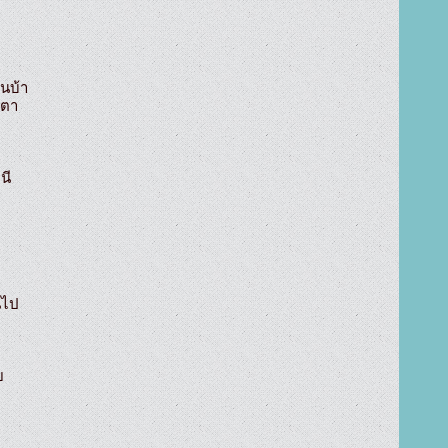
บ้า

ตา

ี

ไป


