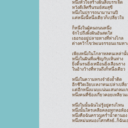
หนึ่งหัวใจสร้างฝันสิ่งบรรเจิด

หวังดีเลิศรื่นรมย์สมสุขี

หนึ่งในปรารถนามานานปี

แค่หนึ่งนี้หนึ่งเดียวก็เปลี่ยวใจ

ก็หนึ่งในผู้คนถนนหนึ่ง

จักไปถึงฝั่งฝันอันสดใส

เธอรออยู่ปลายทางที่ห่างไกล

ต่างคว้าไขว่พเนจรรอนแรมทาง
เพียงหนึ่งในโกลาหลคนเหล่านั้น
หนึ่งในฝันที่เผชิญกับเหินห่าง

ยิ่งดิ้นรนยิ่งเหมือนยิ่งเลือนราง

ในอ้างว้างที่หวนถึงก็หนึ่งเดียว

หนึ่งในความทรงจำยังย้ำติด

อีกชีวิตเงียบเหงาทนเปล่าเปลี่ยว
แต่อีกหนึ่งแนบแน่นแสนกลมเกล
หนึ่งคนที่ข้องเกี่ยวคอยเหลียวม
หนึ่งในนั้นฉันไม่รู้อยู่ตรงไหน

หนึ่งนั้นใครเคลียคลอทุกหอห้อง
หนึ่งคือฉันครวญคร่ำน้ำตานอง

หนึ่งหม่นหมองโศกศัลย์..ก็ฉันเอ