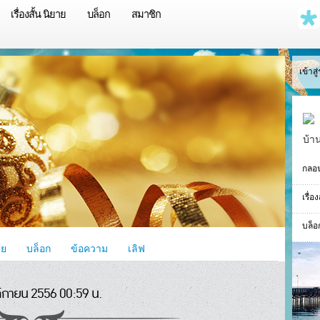
เรื่องสั้น นิยาย
บล็อก
สมาชิก
เข้าส
บ้า
กลอ
เรื่อ
บล็อ
าย
บล็อก
ข้อความ
เลิฟ
ิกายน 2556 00:59 น.