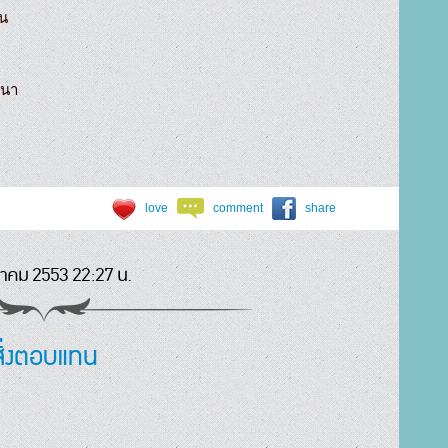
น

นา

love
comment
share
นาคม 2553 22:27 น.
สิ่งตอบแทน