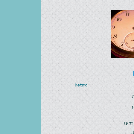
ketana
เ
น
เพรา
เ