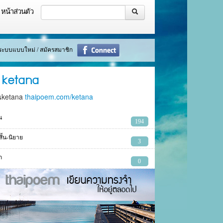
หน้าส่วนตัว
ู่ระบบแบบใหม่ / สมัครสมาชิก
ketana
นketana
thaipoem.com/ketana
น
194
งสั้น-นิยาย
3
ก
0