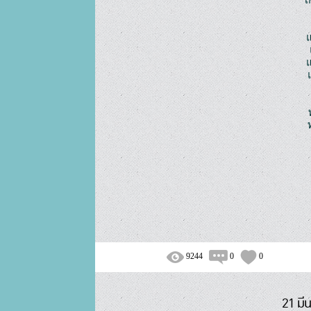
แ
9244
0
0
21 มี