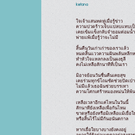
ketana
ใจเจ้าแสนหดหู่เมื่อรู้ข่าว

ความปวดร้าวเจ็บแปลบแทบเป็น
เคยเข้มแข็งกลับจำยอมต่อมน้ำ
พ่ายแพ้เมื่อรู้ว่าจะไม่มี

สิ้นคืนวันเก่าเก่าของเราแล้ว

หมดสิ้นแววความฝันพลันหลีกหน
ทำหัวใจแหลกลงเป็นผงธุลี

คงไม่เหลือสักนาทีที่เป็นเรา

มิอาจย้อนวันชื่นคืนเคยสุข

เคยร่วมทุกข์โถมซัดช่วยปัดเป่า

ไม่มีแล้วเธอฉันช่วยบรรเทา

ความโศกเศร้าหมองหม่นให้พ้น
เหลือเวลาอีกแค่ไหนในวันนี้

สักนาทียังเหลือเพื่อกันไหม

ขาดหรือยังหรือมิเหลือแม้เยื่อใย
หรือสิ้นไร้ไม่มีกันอนันตกาล

หากเยื่อใยบางบางยังคงอยู่

อยากให้รู้อย่าเมตตาอย่าสงสาร
