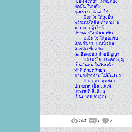
เปี่ยมศรัทธา ไม่หยุดยั้ง

ยึดมั่น ในพลัง

คุณธรรม นำมาใช้

	ยกใจ ให้สูงขึ้น

พร้อมหยัดยืน ทำตามได้

ตามรอย ผู้รู้ไซร้

ประคองใจ พ้นมลทิน

	เปิดใจ ให้ยอมรับ

น้อมซึมซับ เป็นนิจสิน

ด้วยจิต ที่ยลยิน

ละเอียดอ่อน ด้วยปัญญา

	ครองใจ ประคองบุญ

เป็นต้นทุน ในวันหน้า

ทำดี ด้วยศรัทธา

ตามอย่างท่าน ไม่ผันแปร

	ย่อมพบ สุขสงบ

ปลายภพ เป็นแน่แท้

ประพฤติ สิ่งดีแล

3393
2
0