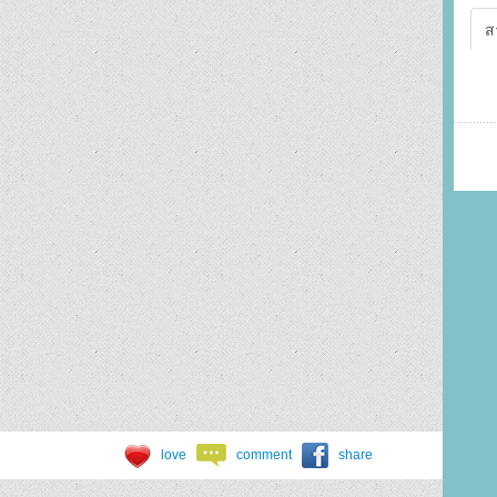
ส
love
comment
share