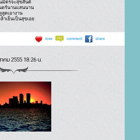
นมิตรจะสุขสันต์

 จิตแจ่มดั่งดวงจันทร์        ส่องหล้าเย็นเป็นสุขเอย				
love
comment
share
หาคม 2555 18:26 น.