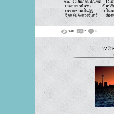
๒๖.  จงเลือกคบบัณฑิต    ไว้เป็
 เสพสุขทุกคืนวัน           เป็นนิรันดร์นานแสนนาน

 เพราะท่านเป็นผู้รู้           เป็นพหูสูตเอางาน

3784
2
0
22 สิง