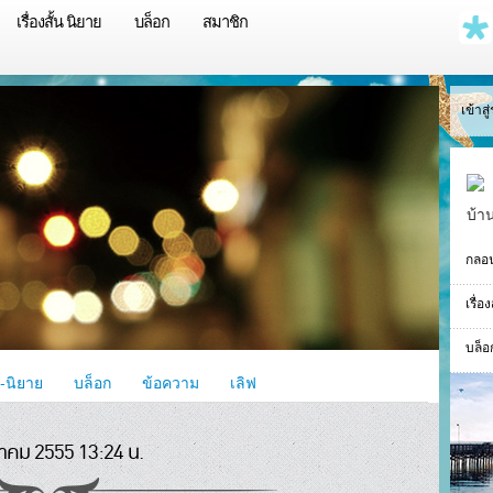
เรื่องสั้น นิยาย
บล็อก
สมาชิก
เข้าส
บ้า
กลอ
เรื่อ
บล็อ
้น-นิยาย
บล็อก
ข้อความ
เลิฟ
วาคม 2555 13:24 น.