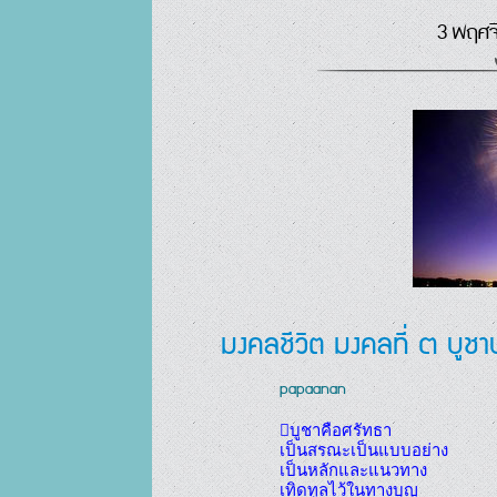
3 พฤศจ
มงคลชีวิต มงคลที่ ๓ บูชา
papaanan
บูชาคือศรัทธา	

เป็นสรณะเป็นแบบอย่าง

เป็นหลักและแนวทาง	

เทิดทูลไว้ในทางบุญ
