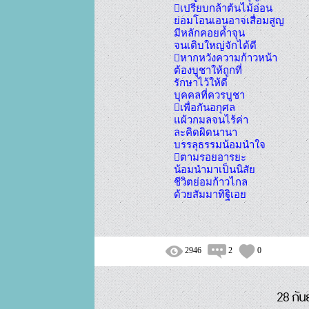
เปรียบกล้าต้นไม้อ่อน	

ย่อมโอนเอนอาจเสื่อมสูญ

มีหลักคอยค้ำจุน		

จนเติบใหญ่จักได้ดี

หากหวังความก้าวหน้า	

ต้องบูชาให้ถูกที่

รักษาไว้ให้ดี			

บุคคลที่ควรบูชา

เพื่อกันอกุศล			

แผ้วกมลจนไร้ค่า

ละคิดผิดนานา		

บรรลุธรรมน้อมนำใจ

ตามรอยอารยะ		

น้อมนำมาเป็นนิสัย

ชีวิตย่อมก้าวไกล		

2946
2
0
28 กัน