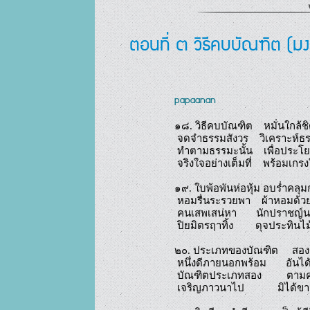
ตอนที่ ๓ วิธีคบบัณฑิต (ม
papaanan
๑๘. วิธีคบบัณฑิต    หมั่นใกล้
 จดจำธรรมสังวร    วิเคราะห์ธรรมจำให้ดี

 ทำตามธรรมะนั้น    เพื่อประโยชน์อันพึงมี

 จริงใจอย่างเต็มที่    พร้อมเกรงใจหมั่นไปหา

๑๙. ใบพ้อพันห่อหุ้ม อบร่ำคลุ
 หอมรื่นระรวยพา    ผ้าหอมด้วยช่วยเพริศพริ้ง

 คนเสพเสน่หา       นักปราชญ์นาพาสุขจริง

 ปิยมิตรฤาทิ้ง        ดุจประทินไม้กลิ่นหอม

๒๐. ประเภทของบัณฑิต     สองช
 หนึ่งดีภายนอกพร้อม       อันได้แก่คนทั่วไป

 บัณฑิตประเภทสอง         ตามครรลองอัชฌาสัย

 เจริญภาวนาไป            มิได้ขาดสะอาดใจ
