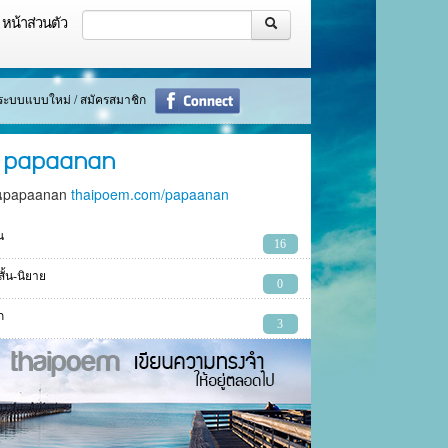
หน้าส่วนตัว
ู่ระบบแบบใหม่ / สมัครสมาชิก
papaanan
นpapaanan
thaipoem.com/papaanan
น
16
งสั้น-นิยาย
0
ก
3