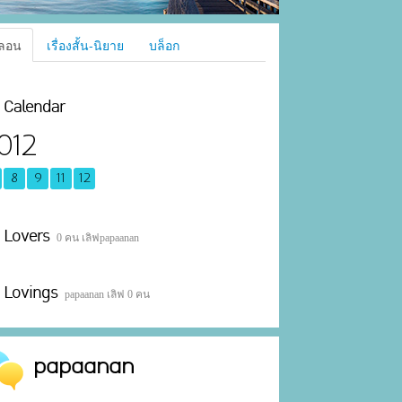
ลอน
เรื่องสั้น-นิยาย
บล็อก
Calendar
012
8
9
11
12
Lovers
0 คน เลิฟpapaanan
Lovings
papaanan เลิฟ 0 คน
papaanan