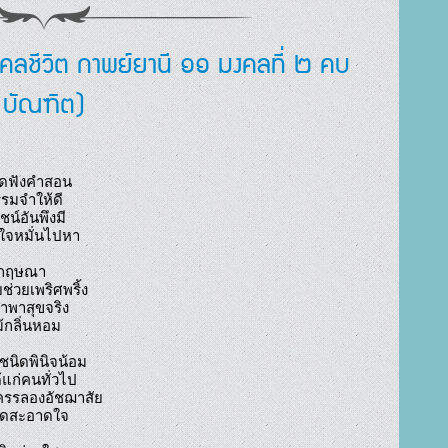
งคลชีวิต กาพย์ยานี ๑๑ มงคลที่ ๒ คบ
บัณฑิต)
ชิดฟังคำสอน

มกฤษณา

นิดพินิจน้อม
