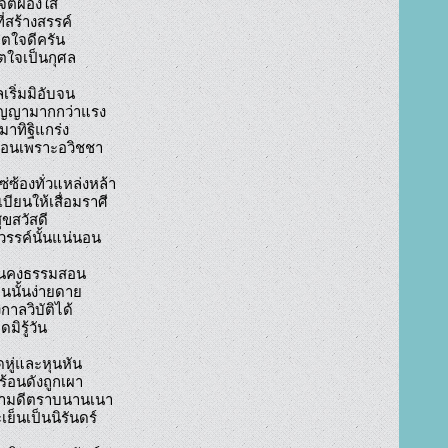
ีจิตผ่องใส

ลเริ่มมิอับจน

่ซ้องทั่วแหล่งหล้า

ั่นคงธรรมสอน

ดหู่และหุนหัน
