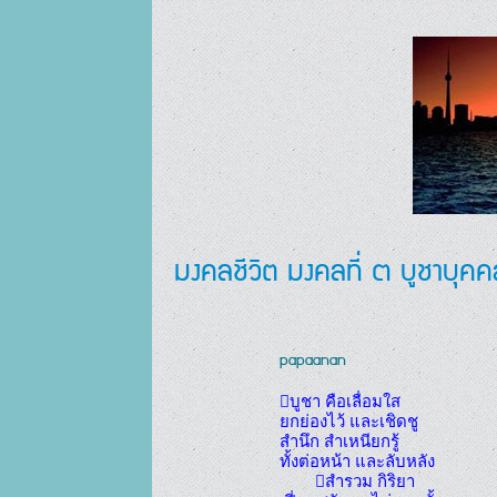
มงคลชีวิต มงคลที่ ๓ บูชาบุค
papaanan
บูชา คือเลื่อมใส 

ยกย่องไว้ และเชิดชู

สำนึก สำเหนียกรู้

ทั้งต่อหน้า และลับหลัง

	สำรวม กิริยา
