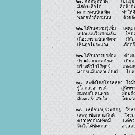
๒๑. คิดดีพูดทำดี           เป็นผู้ม
 มีสติระลึกได้               คิดสิ่งดีที่สร้างสรรค์

 ผลการคบบัณฑิต          ทำให้จิตใจดีครัน

 พลอยทำดีตามนั้น          ด้วยจิตใจเป็นกุศล

๒๒. ได้รับความรู้เพิ่ม      เหตุผ
 หนักแน่นใจเปี่ยมล้น        ใช้ปัญญามากกว่าแรง

 เนื่องเพราะบัณฑิตพา       มีสัมมาทิฐิแกร่ง

 เห็นถูกไม่ระแวง            เดือดร้อนเพราะอวิชชา

๒๓. ได้รับการยกย่อง       ต่างแซ
 ปราศจากเภทภัยมา        เบียดเบียนให้เสื่อมราศี

 สร้างตัวไวไร้ทุกข์          เกษมสุขสวัสดี

 มาตรแม้นกลายเป็นผี       ไปสวรรค์นั้นแน่นอน

๒๔.  ละซึ่งโลภโกรธหลง   ใจม
 รู้โลกละอาวรณ์            สู่นิพพานนั้นง่ายดาย

 สมคบกับคนพาล           ย่อมถึงกาลวิบัติได้

 มีแต่เศร้าเสียใจ            โศกสลดมิรู้วัน

๒๕.  เหมือนอยู่ร่วมศัตรู    ใจห
 เสพทุกข์อเนกอนันต์        ใจรุ่มร้อนดังถูกเผา

 ตราบคบบัณฑิตมี          แต่ความดีตราบนานเนา

 จิตใจได้ขัดเกลา           สุขและเย็นเป็นนิรันดร์
