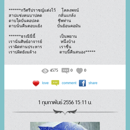
******กวีศรีปราชญ์แต่งไว้     โคลงพจน์

สาปแช่งคนบาปคด              กลั่่นแกล้ง

ดาบใดบั่นคอปลด                ชีพท่าน

ดาบนั่่นคืนตอบแย้ง             บั่่นย้อนคอมัน

******ธรณีนี่นี้                     เป็นพยาน

เรานั่นศิษย์อาจารย์                หนึ่งบ้าง

เราผิดท่านประหาร               เราชื่น

เราบ่ผิดยังมล้าง                    ดาบนี้คืนสนอง*****				
4575
0
0
love
comment
share
1 กุมภาพันธ์ 2556 15:11 น.