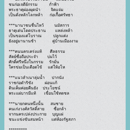
ชนก่อเจดีย์กรรม          ก่ำฟ้า

พระธาตุผ่องผุดนำ         จิตแจ่ม

เป็นดั่งหลักโลกหล้า      ก่อเกื้อศรัทธา

***นานาชนชื่นไหว้         นมัสการ

ธาตุเด่นโดดประธาน        แหล่งหล้า

เป็นของแต่โบราณ          ปลูกแต่ง

ยังอยู่มานานช้า              คู่บ้านเมืองงาม

***คนนครเคร่งแท้       ศีลธรรม

สัตย์ซื่อถือประจำ        บ่มไว้

ศักดิ์ศรีหนึ่งในกรรม     รักมั่น

ใครข่มเป็นเดือดไข้     แต่ให้อโห

***แนวลำเนาลุ่มน้ำ      ปากนัง

ราชก่อดำริขัง          ผ่อนแก้

ดินเค็มค่อยคืนยัง    ประโยชน์

พระแผ่บารมีแท้       เขื่่อนใช้ทดชล

***นายกคนหนึ่งนั้น      สมชาย

คนเก่งวงศ์สวัสดิ์สาย        ซื่อกล้า

จากนครเปล่งประกาย     บุญแผ่

ชนะแข่งขันสมหน้า       แต่ห้องรัฐสภา

*********
