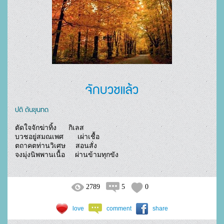
จักบวชแล้ว
ปติ ตันขุนทด
ตัดใจจักฆ่าทิ้ง      กิเลส

บวชอยู่สมณเพศ       เผ่าเชื้อ

ตถาคตท่านวิเศษ     สอนสั่ง

จงมุ่งนิพพานเนื้อ     ผ่านข้ามทุกขัง				
2789
5
0
love
comment
share