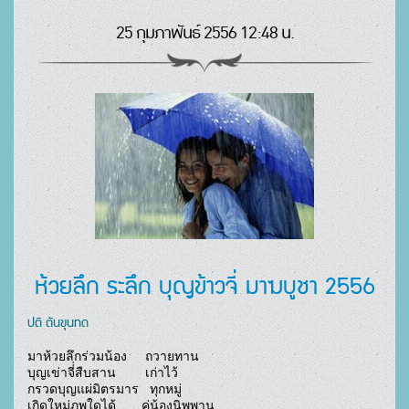
25 กุมภาพันธ์ 2556 12:48 น.
ห้วยลึก ระลึก บุญข้าวจี่ มาฆบูชา 2556
ปติ ตันขุนทด
มาห้วยลึกร่วมน้อง     ถวายทาน

บุญเข่าจี่่สืบสาน        เก่าไว้

กรวดบุญแผ่มิตรมาร   ทุกหมู่

เกิดใหม่ภพใดได้       คู่น้องนิพพาน				