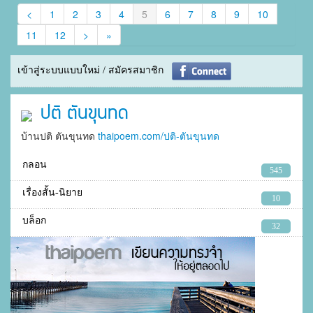
<
1
2
3
4
5
6
7
8
9
10
11
12
>
»
เข้าสู่ระบบแบบใหม่ / สมัครสมาชิก
ปติ ตันขุนทด
บ้านปติ ตันขุนทด
thaipoem.com/ปติ-ตันขุนทด
กลอน
545
เรื่องสั้น-นิยาย
10
บล็อก
32