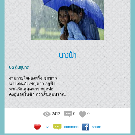
นางฟ้า
ปติ ตันขุนทด
งามกายใจผ่องพริ้ง ชุดขาว

นางเด่นดังเพ็ญดาว อยู่ฟ้า

หากเหินสู่สุดหาว กอดห่อ

คงอุ่นอกในข้า กว่าสิ้นลมปราณ				
2412
0
0
love
comment
share