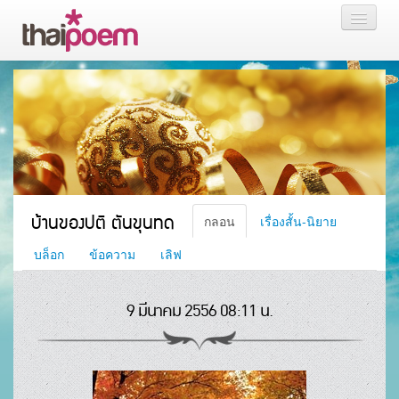
หน้าแรก
กลอน
เรื่องสั้น นิยาย
บล็อก
บ้านของปติ ตันขุนทด
กลอน
เรื่องสั้น-นิยาย
สมาชิก
บล็อก
ข้อความ
เลิฟ
9 มีนาคม 2556 08:11 น.
หน้าส่วนตัว