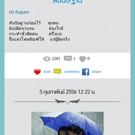
ปติ ตันขุนทด
สันนิษฐานก่อนไว้      ทุกคน

ยังบ่ผิดจวบจน            ส่องใกล้

กระทำชั่่วติดตน         ตรึงแน่

จึงแล่งโทษทัณฑ์ให้     แก่ผู้ผิดจริง				
2201
1
0
love
comment
share
5 กุมภาพันธ์ 2556 12:22 น.