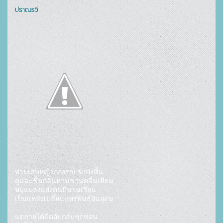
ปราณรวี
ท่ามเศษหญ้ากองรกปรกบังพื้น

ดูแฉะชื้นกลิ่นหวนชวนคลื่นเหียน

หมู่แมลงแฝงตนบินวนเวียน

เป็นแหล่งเปลี่ยนแพร่พันธุ์อันอุดม

แต่ภายใต้มืดอับกลับซุกซ่อน
