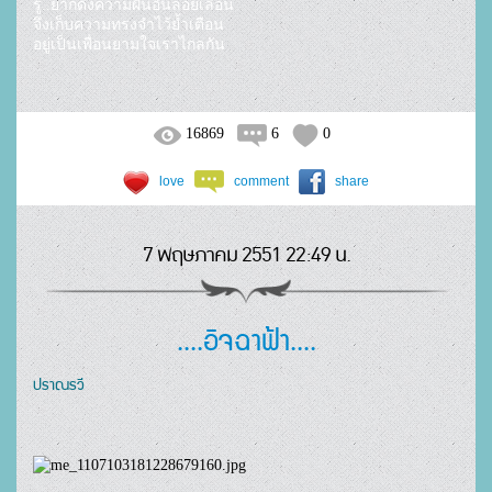
รู้..ยากดึงความฝันอันลอยเลื่อน

จึงเก็บความทรงจำไว้ย้ำเตือน

16869
6
0
love
comment
share
7 พฤษภาคม 2551 22:49 น.
....อิจฉาฟ้า....
ปราณรวี