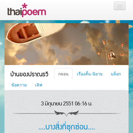
หน้าแรก
กลอน
เรื่องสั้น นิยาย
บล็อก
บ้านของปราณรวี
กลอน
เรื่องสั้น-นิยาย
บล็อก
สมาชิก
ข้อความ
เลิฟ
3 มิถุนายน 2551 06:16 น.
หน้าส่วนตัว
....บางสิ่งที่ซุกซ่อน....