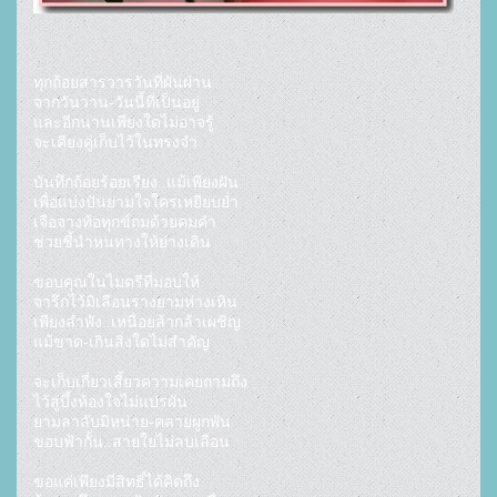
ทุกถ้อยสารวารวันที่ผันผ่าน

จากวันวาน-วันนี้ที่เป็นอยู่

และอีกนานเพียงใดไม่อาจรู้

จะเคียงคู่เก็บไว้ในทรงจำ

บันทึกถ้อยร้อยเรียง..แม้เพียงฝัน

เพื่อแบ่งปันยามใจใครเหยียบย่ำ

เจือจางท้อทุกข์ถมด้วยคมคำ

ช่วยชี้นำหนทางให้ย่างเดิน

ขอบคุณในไมตรีที่มอบให้

จารึกไว้มิเลือนรางยามห่างเหิน

เพียงลำพัง..เหนื่อยล้ากล้าเผชิญ

แม้ขาด-เกินสิ่งใดไม่สำคัญ

จะเก็บเกี่ยวเสี้ยวความเคยถามถึง

ไว้สู่บึ้งห้องใจไม่แปรผัน

ยามลาลับมิหน่าย-คลายผูกพัน 

ขอบฟ้ากั้น..สายใยไม่ลบเลือน

ขอแค่เพียงมีสิทธิ์ได้คิดถึง
