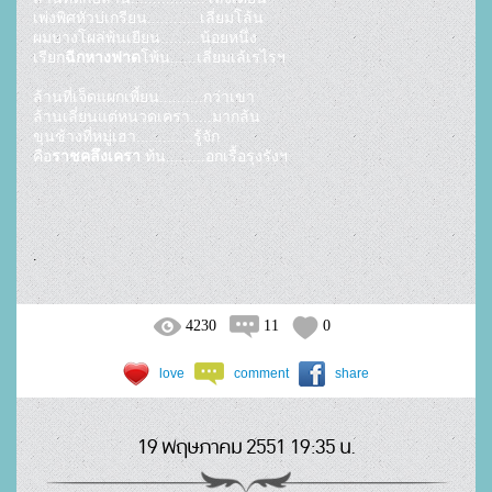
เพ่งพิศหัวบ่เกรียน............เลี่ยมโล้น

ผมบางโผล่พ้นเยียน.........น้อยหนึ่ง

เรียก
ฉีกหางฟาด
โพ้น......เลี่ยมเล้เรไรฯ

ล้านที่เจ็ดแผกเพี้ยน..........กว่าเขา

ล้านเลี่ยนแต่หนวดเครา.....มากล้น

ขุนช้างที่หมู่เฮา.............รู้จัก

คือ
ราชคลึงเครา
.				
4230
11
0
love
comment
share
19 พฤษภาคม 2551 19:35 น.