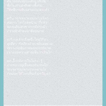
ต้นไม้อ่อนหลบหลับถูกทับถม

ทั้งใบเก่าเศษกิ่งต่างทิ้งจม

ให้หลืบร่มคับแคบแอบเพาะตัว

ครั้นเวลาเหมาะสมจะชมโลก

ค่อยชะโงกโผล่หน้ามายิ้มหัว

แต่งแต้มเศษซากรกที่ปรกมัว

สว่างทั่วด้วยดอกที่งอกงาม

เปรียบคล้ายสิ่งหนึ่งใดดูไร้ค่า

ถูกตีตรารังเกียจด้วยเหยียดหยาม

เพราะห่อหุ้มภายนอกบอกนิยาม

เขาแปลความตามเห็นว่าเป็นไป

แต่เนื้อแท้ภายในใครจะรู้

อาจซ่อนอยู่เนื้อทองอันผ่องใส

รอเวลาบ่มเพาะจนเหมาะใจ

.				