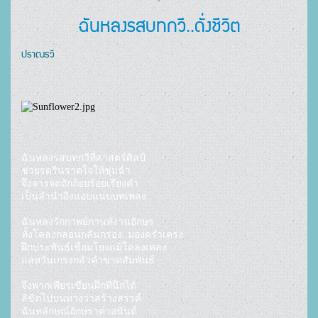
ฉันหลงรสบทกวี..ดั่งชีวิต
ปราณรวี
ฉันหลงรสบทกวีที่ศาสตร์ศิลป์

ช่วยรดรินราดใจให้ชุ่มฉ่ำ

จึงจารจดถักถ้อยร้อยเรียงคำ

เป็นลำนำอิงแอบแนบบทเพลง

ฉันหลงรักกาพย์กานท์งานอักษร

ทั้งโคลงกลอนกลั่นกรอง..มองคร่ำเคร่ง

ฝึกประพันธ์เชื่อมโยงแม้โคลงเคลง

แลหวั่นเกรงกลัวคำขาดสัมพันธ์

จึงพากเพียรเขียนฝึกที่นึกได้

ลิขิตไปบนทางว่าสร้างสรรค์

ฉันทลักษณ์อักษราค่าอนันต์
