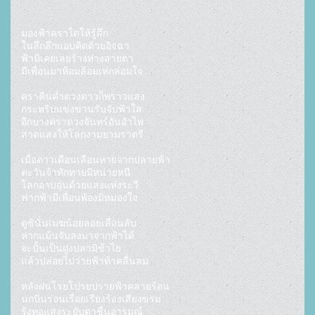
มองฟ้าคราใดให้รู้สึก

ในลึกลึกแอบคิดด้วยอิจฉา

ฟ้ามิเคยเลยร้างห่างสายตา

มีเพื่อนมาห้อมล้อมเห่กล่อมใจ

คราคืนค่ำดวงดาวก็พราวแสง

กระพริบแข่งขานรับจับฟ้าใส

อีกบางคราดวงจันทร์อันอำไพ

สาดแสงให้โลกงามยามราตรี

เมื่อดาวเดือนเลือนหายจากปลายฟ้า

ตะวันจ้าทักทายมิหน่ายหนี

โลกอาบอุ่นด้วยแสงแห่งระวี

ฟากฟ้ามีเพื่อนพ้องมิหมองใจ 

ดูซินั่นเมฆน้อยลอยเลื่อนลับ

หากแม้นจับลงมาจากฟ้าได้

จะปั้นเป็นฝูงปลามิช้าไย

แล้วปล่อยไปว่ายฟ้าท้าคลื่นลม

หลังฝนโรยโปรยปรายฟ้าคลายร้อน

นกบินร่อนเรื่อยเรียงร้องเสียงขรม

รุ้งทอแสงระยับตาชื่นอารมณ์
