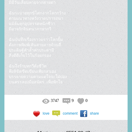
มิมีวันเลือนหายจากสายตา

ฉันระบายทุกข์โศกจากโลกกว้าง

ตามแนวทางหวังวาดปรารถนา

แม้ล้มลุกอุปสรรคหนักชีวา

มิอาจกักจินตนาภาษากวี

ฉันบันทึกเรื่องราวคราวโลกยิ้ม

ดั่งภาพพิมพ์เส้นสายลายถ้วนถี่

ประดิษฐ์คำล้ำค่าประดามี

สิ่งดีดีเก็บไว้ในร้อยกรอง

ฉันจึงรักบทกวีดั่งชีวิต

พึงลิขิตขีดเขียนเพียรสนอง

บรรยายความตามแต่ใจจะใฝ่ปอง

บนครรลองมือสมัคร..เพื่อพักใจ
3747
9
0
love
comment
share