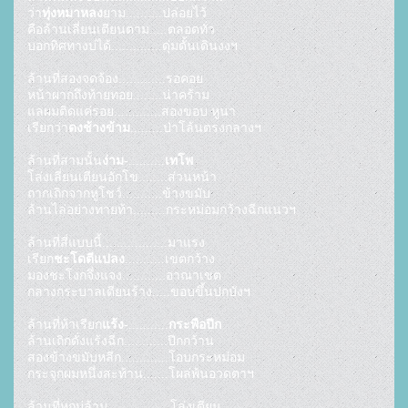
ว่า
ทุ่งหมาหลง
ยาม..........ปล่อยไว้

คือล้านเลี่ยนเตียนตาม.....ตลอดทั่ว

บอกทิศทางบ่ได้..............ดุ่มดั้นเดินงงฯ

ล้านที่สองจดจ้อง.............รอคอย

หน้าผากถึงท้ายทอย........น่าคร้าม

แลผมติดแค่รอย.............สองขอบ หูนา

เรียกว่า
ดงช้างข้าม
.........ป่าโล้นตรงกลางฯ

ล้านที่สามนั้น
ง่าม
-..........
เทโพ
โล่งเลี่ยนเตียนอักโข........ส่วนหน้า

ถากเถิกจากหูโชว์...........ข้างขมับ

ล้านไล่อย่างทายท้า.........กระหม่อมกว้างฉีกแนวฯ

ล้านที่สี่แบบนี้..................มาแรง

เรียก
ชะโดตีแปลง
...........เขตกว้าง

มองชะโงกจึ่งแจง............อาณาเขต

กลางกระบาลเตียนร้าง.....ขอบขึ้นปกบังฯ

ล้านที่ห้าเรียก
แร้ง
-...........
กระพือปีก
ล้านเถิกดั่งแร้งฉีก............ปีกกว้าน

สองข้างขมับหลีก.............โอบกระหม่อม

กระจุกผมหนึ่งสะท้าน.......โผล่พ้นอวดตาฯ

ล้านที่หกบ่ล้าน.................โล่งเตียน
