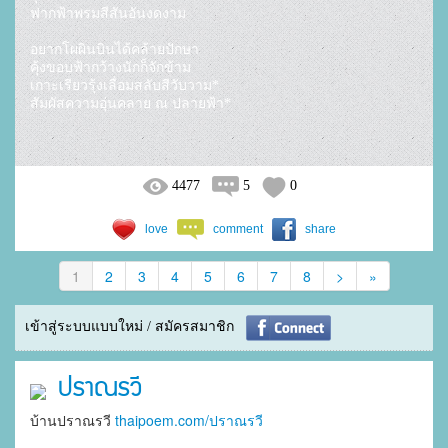
ฟากฟ้าพรมสีสันอันงดงาม

อยากโผผินบินได้คล้ายปักษา

คุ้งขอบฟ้ากว้างนักก็จักข้าม

เกาะเรียวรุ้งเลื่อมสลับสีวับวาม*

4477
5
0
love
comment
share
1
2
3
4
5
6
7
8
>
»
เข้าสู่ระบบแบบใหม่ / สมัครสมาชิก
ปราณรวี
บ้านปราณรวี
thaipoem.com/ปราณรวี