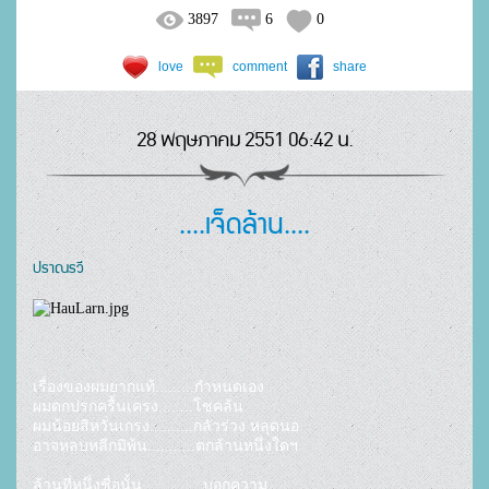
3897
6
0
love
comment
share
28 พฤษภาคม 2551 06:42 น.
....เจ็ดล้าน....
ปราณรวี
เรื่องของผมยากแท้.........กำหนดเอง

ผมดกปรกครื้นเครง........โชคล้น

ผมน้อยสิหวั่นเกรง..........กลัวร่วง หลุดนอ

อาจหลบหลีกมิพ้น...........ตกล้านหนึ่งใดฯ

ล้านที่หนึ่งชื่อนั้น..............บอกความ
