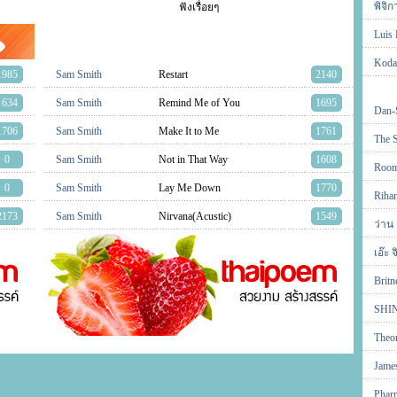
พิจิก
ฟังเรื่อยๆ
Luis 
Koda
1985
Sam Smith
Restart
2140
1634
Sam Smith
Remind Me of You
1695
Dan-
1706
Sam Smith
Make It to Me
1761
The S
0
Sam Smith
Not in That Way
1608
Roo
0
Sam Smith
Lay Me Down
1770
Riha
2173
Sam Smith
Nirvana(Acustic)
1549
ว่าน
เอ๊ะ 
Britn
SHIN
Theo
Jame
Pharr