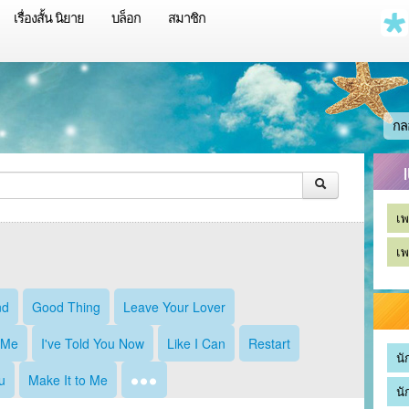
เรื่องสั้น นิยาย
บล็อก
สมาชิก
กล
เพ
เพ
nd
Good Thing
Leave Your Lover
 Me
I've Told You Now
Like I Can
Restart
นั
u
Make It to Me
นั