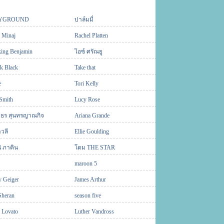
YGROUND
ปาล์มมี่
 Minaj
Rachel Platten
king Benjamin
ไอซ์ ศรัณยู
k Black
Take that
e
Tori Kelly
Smith
Lucy Rose
ภพธร สุนทรญาณกิจ
Ariana Grande
าวลี
Ellie Goulding
่ ภาคิน
โดม THE STAR
maroon 5
y Geiger
James Arthur
Sheran
season five
 Lovato
Luther Vandross