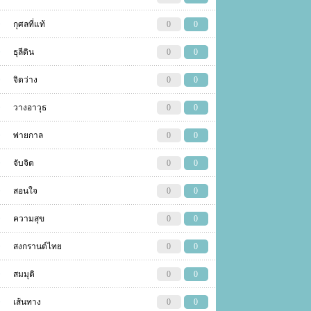
กุศลที่แท้
0
0
ธุลีดิน
0
0
จิตว่าง
0
0
วางอาวุธ
0
0
พ่ายกาล
0
0
จับจิต
0
0
สอนใจ
0
0
ความสุข
0
0
สงกรานต์ไทย
0
0
สมมุติ
0
0
เส้นทาง
0
0