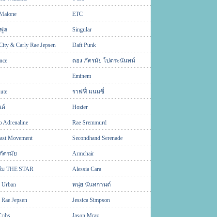
 Malone
ETC
 ฟูล
Singular
City & Carly Rae Jepsen
Daft Punk
nce
ตอง ภัครมัย โปตระนันทน์
Eminem
ute
ราฟฟี่ แนนซี่
ด์
Hozier
o Adrenaline
Rae Sremmurd
East Movement
Secondhand Serenade
ภัครมัย
Armchair
้ม THE STAR
Alessia Cara
h Urban
หนุ่ย นันทกานต์
 Rae Jepsen
Jessica Simpson
Cribs
Jason Mraz