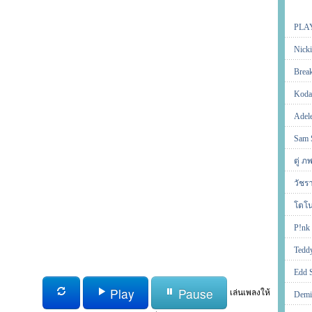
PLA
Nicki
Brea
Koda
Adel
Sam 
ตู่ 
วัชร
โตโน
P!nk
Tedd
Edd 
Play
Pause
เล่นเพลงให้
Demi