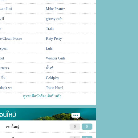
นรารักษ์
Mike Posner
ป์
greasy cafe
e
Train
ne Clown Posse
Katy Perry
spect
Lula
ool
Wonder Girls
eteers
พั้นช์
 จิ๋ว
Coldplay
don't we
Tokio Hotel
ดูรายชื่อนักร้อง ศิลปินดัง
อนใหม่
เขาใหญ่
0
0