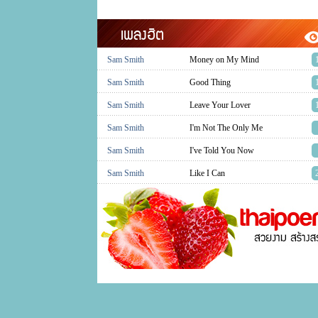
เพลงฮิต
Sam Smith
Money on My Mind
Sam Smith
Good Thing
Sam Smith
Leave Your Lover
Sam Smith
I'm Not The Only Me
Sam Smith
I've Told You Now
Sam Smith
Like I Can