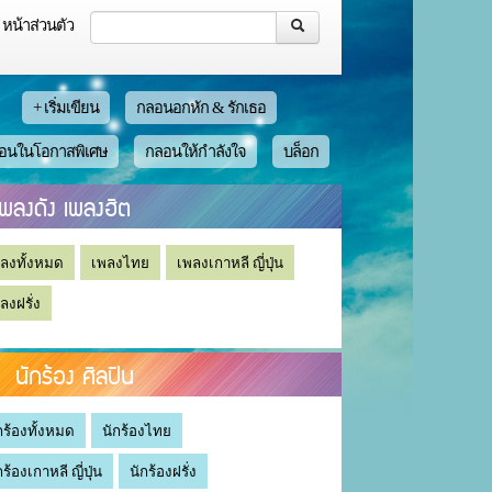
หน้าส่วนตัว
+ เริ่มเขียน
กลอนอกหัก & รักเธอ
อนในโอกาสพิเศษ
กลอนให้กำลังใจ
บล็อก
เพลงดัง เพลงฮิต
ลงทั้งหมด
เพลงไทย
เพลงเกาหลี ญี่ปุ่น
ลงฝรั่ง
นักร้อง ศิลปิน
กร้องทั้งหมด
นักร้องไทย
กร้องเกาหลี ญี่ปุ่น
นักร้องฝรั่ง