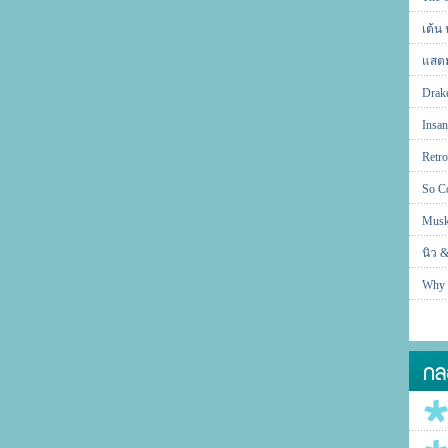
เต้น 
แสตม
Drak
Insa
Retro
So C
Musk
นิว &
Why 
กล