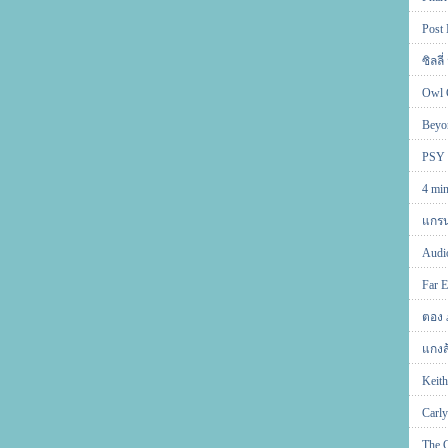
Post
ซิลลี่
Owl 
Beyo
PSY
4 min
แกรน
Audi
Far 
ตอง 
แกงส
Keit
Carly
The 