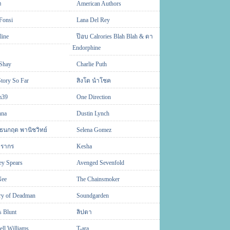
า
American Authors
Fonsi
Lana Del Rey
line
ป๊อบ Calrories Blah Blah & ดา
Endorphine
Shay
Charlie Puth
tory So Far
สิงโต นำโชค
m39
One Direction
nna
Dustin Lynch
 ธนกฤต พานิชวิทย์
Selena Gomez
จิรากร
Kesha
ey Spears
Avenged Sevenfold
ee
The Chainsmoker
ry of Deadman
Soundgarden
s Blunt
ลิปตา
ell Williams
T-ara