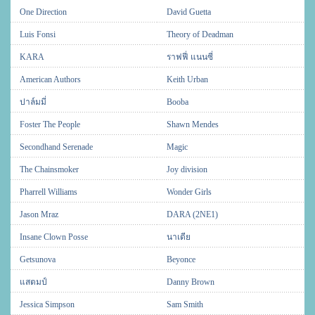
One Direction
David Guetta
Luis Fonsi
Theory of Deadman
KARA
ราฟฟี่ แนนซี่
American Authors
Keith Urban
ปาล์มมี่
Booba
Foster The People
Shawn Mendes
Secondhand Serenade
Magic
The Chainsmoker
Joy division
Pharrell Williams
Wonder Girls
Jason Mraz
DARA (2NE1)
Insane Clown Posse
นาเดีย
Getsunova
Beyonce
แสตมป์
Danny Brown
Jessica Simpson
Sam Smith