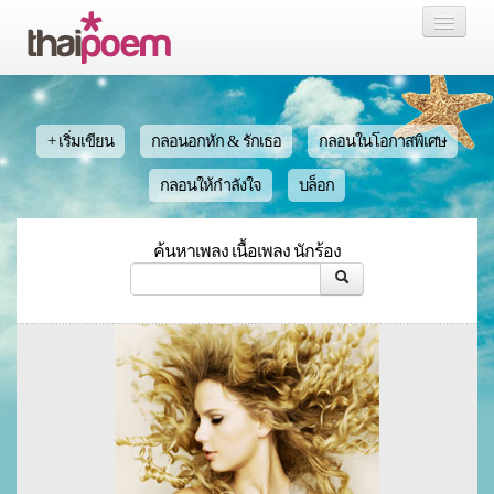
หน้าแรก
กลอน
+ เริ่มเขียน
กลอนอกหัก & รักเธอ
กลอนในโอกาสพิเศษ
เรื่องสั้น นิยาย
กลอนให้กำลังใจ
บล็อก
บล็อก
ค้นหาเพลง เนื้อเพลง นักร้อง
สมาชิก
หน้าส่วนตัว