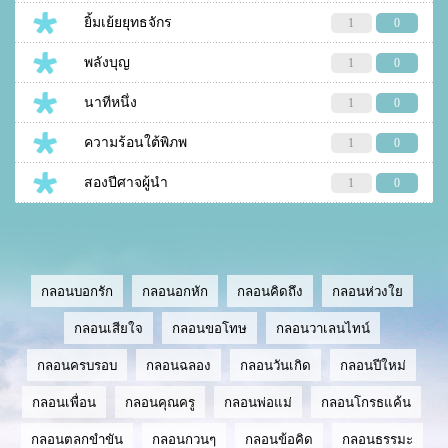
ยิ้มเย้ยยุทธจักร
1
0
พลังบุญ
1
0
นาทีหนึ่ง
1
0
ความร้อนใต้พิภพ
1
0
สองปีศาจผู้นำ
1
0
กลอนบอกรัก
กลอนอกหัก
กลอนคิดถึง
กลอนห่วงใย
กลอนเสียใจ
กลอนขอโทษ
กลอนวาเลนไทน์
กลอนครบรอบ
กลอนฉลอง
กลอนวันเกิด
กลอนปีใหม่
กลอนเพื่อน
กลอนคุณครู
กลอนพ่อแม่
กลอนโกรธแค้น
กลอนตลกขำขัน
กลอนกวนๆ
กลอนข้อคิด
กลอนธรรมะ