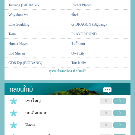
Taeyang (BIGBANG)
Rachel Platten
Why don't we
พั้นช์
Ellie Goulding
G-DRAGON (Bigbang)
T-ara
PLAYGROUND
Hunter Hayes
โจอี้ บอย
Edd Sheran
Owl City
GD&Top (BIGBANG)
Tori Kelly
ดูรายชื่อนักร้อง ศิลปินดัง
กลอนใหม่
เขาใหญ่
0
0
กบเลือกนาย
0
0
อึงอล
0
0