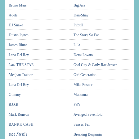
Bruno Mars
Big Ass
Adele
Dan-Shay
DJ Snake
Pitbull
Dustin Lynch
The Story So Far
James Blunt
Lula
Lana Del Rey
Demi Lovato
โดม THE STAR
Owl City & Carly Rae Jepsen
Meghan Trainor
Girl Generation
Lana Del Rey
Mike Posner
Gummy
Madonna
B.O.B
PSY
Mark Ronson
Avenged Sevenfold
BANKK CASH
Senses Fail
ตอง ภัครมัย
Breaking Benjamin