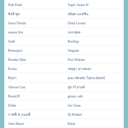
Daft Punk
Super Junior H
ซิลลี่ ฟูล
สล็อต แมชชีน
Jason Derulo
Demi Lovato
season five
เบล สุพล
Zedd
Rooftop
Retrospect
Singular
Hoodie Allen
Post Malone
Kesha
เชษฐา ยารสเอก
ลิปตา
ตอง ภัครมัย โปตระนันทน์
Alessia Cara
ชูการ์ อายส์
Room39
greasy cafe
Drake
Joe Jonas
ราฟฟี่ & แนนซี่
Dj Khaled
John Mayer
Klear