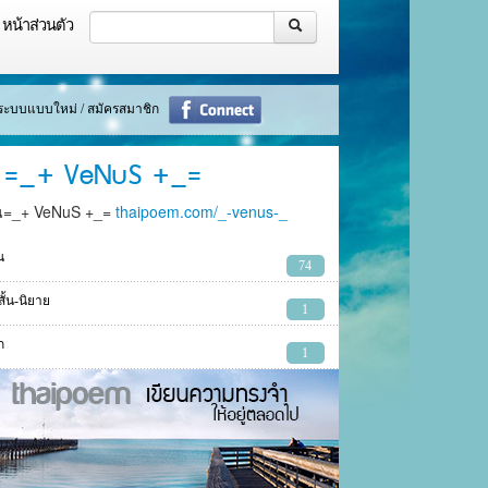
หน้าส่วนตัว
ู่ระบบแบบใหม่ / สมัครสมาชิก
=_+ VeNuS +_=
น=_+ VeNuS +_=
thaipoem.com/_-venus-_
น
74
งสั้น-นิยาย
1
ก
1