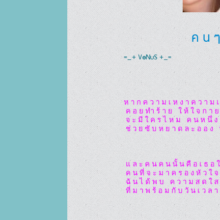
ค น ๆ 
=_+ VeNuS +_=
ห า ก ค ว า ม เ ห ง า ค ว า ม เ 
 ค อ ย ทำ ร้ า ย   ใ ห้ ใ จ ก า ย   เ ศ ร้ าห ม อ ง 

 จ ะ มี ใ ค ร ไ ห ม   ค น ห นึ่ ง ค น   ม า ป ร ะ ค อ ง 

 ช่ ว ย ซั บ ห ย า ด ล ะ อ อ ง   น้ำ ใ ส   ใ ห้ ไ ก ล ต า 

 แ ล ะ ค น ค น นั้ น คื อ เ ธ อ ใ ช่ ไ ห ม . . 

 ค น ที่ จ ะ ม า ค ร อ ง หั ว ใ จ   ค น ที่ โ ห ย ห า 

 ฉั น ไ ด้ พ บ   ค ว า ม ส ด ใ ส  ใ น แ ว ว ต า 

 ที่ ม า พ ร้ อ ม กั บ วั น เ ว ล า   ย า ม พ บ เ ธ อ 
