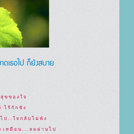
ขาดเธอไป ก็ยังสบาย
 สุ ข ข อ ง ใ จ 
