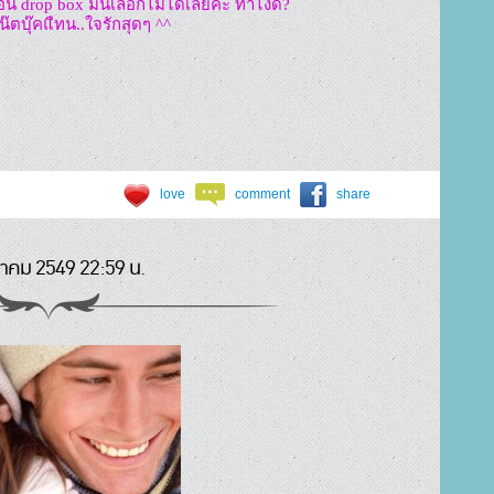
อน drop box มันเลือกไม่ได้เลยคะ ทำไงดี?

บุ๊คแืทน..ใจรักสุดๆ ^^

love
comment
share
นาคม 2549 22:59 น.