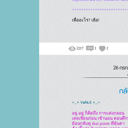
เพื่ออะไร? เฮ้อ!

2217
1
2
26 กรก
กล
=_+ VeNuS +_=
อยู่-อยู่ ก็คิดถึง การแต่งกลอน

เคยเขียนก่อน เข้านอน ตอนศึก
ย้อนกลับดู thai poem ที่คุ้นตา
