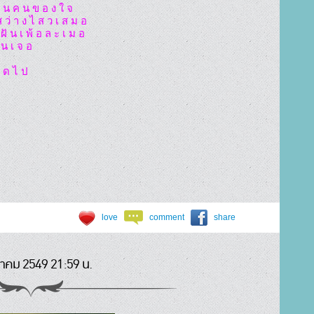
 ด ไ ป

love
comment
share
นาคม 2549 21:59 น.