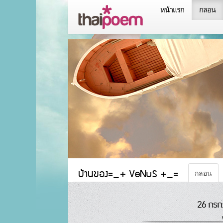
หน้าแรก
กลอน
บ้านของ=_+ VeNuS +_=
กลอน
26 กรก