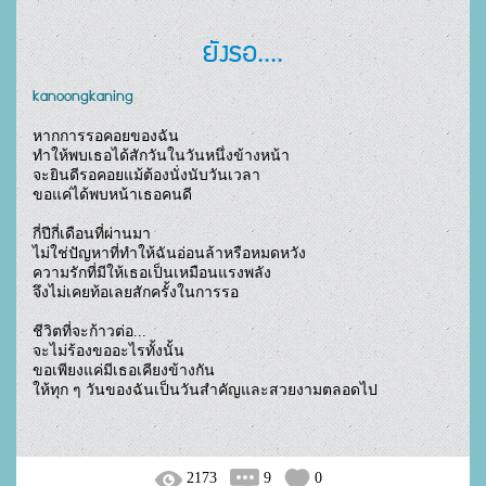
ยังรอ....
kanoongkaning
หากการรอคอยของฉัน

ทำให้พบเธอได้สักวันในวันหนึ่งข้างหน้า

จะยินดีรอคอยแม้ต้องนั่งนับวันเวลา

ขอแค่ได้พบหน้าเธอคนดี

กี่ปีกี่เดือนที่ผ่านมา

ไม่ใช่ปัญหาที่ทำให้ฉันอ่อนล้าหรือหมดหวัง

ความรักที่มีให้เธอเป็นเหมือนแรงพลัง

จึงไม่เคยท้อเลยสักครั้งในการรอ

ชีวิตที่จะก้าวต่อ...

จะไม่ร้องขออะไรทั้งนั้น

ขอเพียงแค่มีเธอเคียงข้างกัน

ให้ทุก ๆ วันของฉันเป็นวันสำคัญและสวยงามตลอดไป

2173
9
0