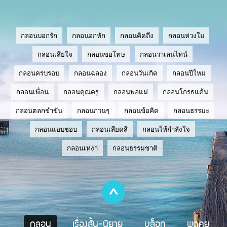
กลอนบอกรัก
กลอนอกหัก
กลอนคิดถึง
กลอนห่วงใย
กลอนเสียใจ
กลอนขอโทษ
กลอนวาเลนไทน์
กลอนครบรอบ
กลอนฉลอง
กลอนวันเกิด
กลอนปีใหม่
กลอนเพื่อน
กลอนคุณครู
กลอนพ่อแม่
กลอนโกรธแค้น
กลอนตลกขำขัน
กลอนกวนๆ
กลอนข้อคิด
กลอนธรรมะ
กลอนแอบชอบ
กลอนเสียดสี
กลอนให้กำลังใจ
กลอนเหงา
กลอนธรรมชาติ
กลอน
เรื่องสั้น-นิยาย
บล็อก
พูดคุย