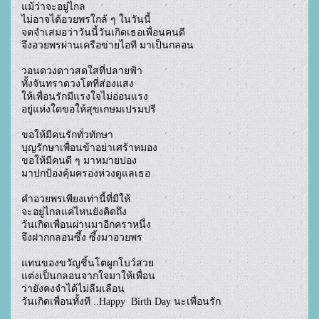
แม้ว่าจะอยู่ไกล

ไม่อาจได้อวยพรใกล้ ๆ ในวันนี้

จดจำเสมอว่าวันนี้วันเกิดเธอเพื่อนคนดี

จึงอวยพรผ่านเครือข่ายไอที มาเป็นกลอน

วอนดวงดาวสดใสที่ปลายฟ้า

ทั้งจันทราดวงโตที่ส่องแสง

ให้เพื่อนรักมีแรงใจไม่อ่อนแรง

อยู่แห่งใดขอให้สุขเกษมเปรมปรี

ขอให้มีคนรักทั่วทักษา

บุญรักษาเพื่อนข้าอย่าเศร้าหมอง

ขอให้มีคนดี ๆ มาหมายปอง

มาปกป้องคุ้มครองห่วงดูแลเธอ

คำอวยพรเพียงเท่านี้ที่มีให้

จะอยู่ไกลแค่ไหนยังคิดถึง

วันเกิดเพื่อนผ่านมาอีกคราหนึ่ง

จึงฝากกลอนซึ้ง ซึ้งมาอวยพร

แทนของขวัญชิ้นโตผูกโบว์สวย

แต่งเป็นกลอนจากใจมาให้เพื่อน

ว่ายังคงจำได้ไม่ลืมเลือน

วันเกิดเพื่อนทั้งที ..Happy  Birth Day นะเพื่อนรัก
