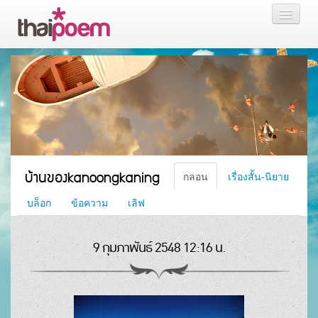
หน้าแรก
กลอน
เรื่องสั้น นิยาย
บล็อก
บ้านของkanoongkaning
กลอน
เรื่องสั้น-นิยาย
สมาชิก
บล็อก
ข้อความ
เลิฟ
9 กุมภาพันธ์ 2548 12:16 น.
หน้าส่วนตัว