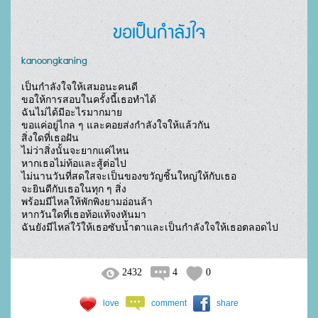
ขอเป็นกำลังใจ
kanoongkaning
เป็นกำลังใจให้เสมอนะคนดี

ขอให้การสอบในครั้งนี้เธอทำได้

ฉันไม่ได้มีอะไรมากมาย

ขอแค่อยู่ไกล ๆ และคอยส่งกำลังใจให้แล้วกัน

สิ่งใดที่เธอฝัน

ไม่ว่าสิ่งนั้นจะยากแค่ไหน

หากเธอไม่ท้อและสู้ต่อไป

ไม่นานวันที่สดใสจะเป็นของขวัญชิ้นใหญ่ให้กับเธอ

จะยินดีกับเธอในทุก ๆ สิ่ง

พร้อมมีไหลให้พักพิงยามอ่อนล้า

หากวันใดที่เธอท้อแท้จงหันมา

ฉันยังมีไหล่ใว้ให้เธอซับน้ำตาและเป็นกำลังใจให้เธอตลอดไป				
2432
4
0
love
comment
share