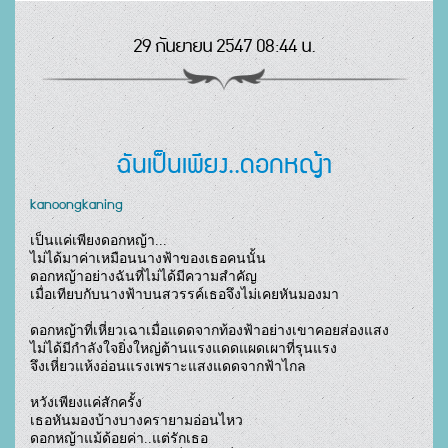
29 กันยายน 2547 08:44 น.
ฉันเป็นเพียง..ดอกหญ้า
kanoongkaning
เป็นแค่เพียงดอกหญ้า...

ไม่ได้มาค่าเหมือนนางฟ้าของเธอคนนั้น

ดอกหญ้าอย่างฉันที่ไม่ได้มีความสำคัญ

เมื่อเทียบกับนางฟ้าบนสวรรค์เธอจึงไม่เคยหันมองมา

ดอกหญ้าที่เหี่ยวเฉาเมื่อแดดจากท้องฟ้าอย่างเขาคอยส่องแสง

ไม่ได้มีกำลังใจยิ่งใหญ่ต้านแรงแดดแผดเผาที่รุนแรง

จึงเหี่ยวแห้งอ่อนแรงเพราะแสงแดดจากฟ้าไกล

หวังเพียงแค่สักครั้ง

เธอหันมองบ้างบางครายามอ่อนไหว

ดอกหญ้าแม้ด้อยค่า..แต่รักเธอ
