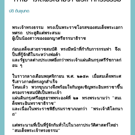
ปติ ตันขุนทด
พระเจ้าทรงธรรม   ทรงเป็นพระราชโอรสของสมเด็จพระเอกา
ทศรถ   ประสูติแต่พระสนม
ผู้เป็นน้องสาวของออกญาศรีธรรมาธิราช
ก่อนเสด็จเสวยราชสมบัติ   ทรงมีหน้าที่กำกับการกรมท่า   จึงเ
ป็นที่รู้จักดีในระหว่างพ่อค้า
และรัฐบาลต่างประเทศยิ่งกว่าพระเจ้าแผ่นดินกรุงศรีรัชกาลก่
อน  ๆ
ในราวกลางเดือนพฤศจิกายน  พ.ศ.  ๒๑๕๓   เมื่อสมเด็จพระศ
รีเสาวภาคย์ทรงถูกสำเร็จ
โทษแล้ว   พวกขุนนางจึงพร้อมใจกันทูลเชิญพระอินทราชาขึ้น
ครองราชสมบัติเป็นพระเจ้า
แผ่นดินกรุงศรีอยุธยาพพระองค์ที่  ๒๑   ทรงพระนามว่า  "สมเ
ด็จพระอินทราชาธิราช"
และเนื่องในพระราชพิธีบรมราชาภเษกว่า   "พระเจ้าติโลกนา
ถ"  
แต่พระนามที่เป็นที่รู้จักกันทั่วไปในวงกาประวัติศาสตร์ไทย่า   
"สมเด็จพระเจ้าทรงธรรม"