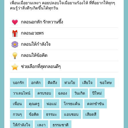
เพื่อนเมื่อยามเหงา คอยปลอบใจเมื่อยามร้องไห้ ที่ที่อยากให้ทุกๆ
คนรู้ว่าสิ่งดีๆเกิดขึ้นได้ทุกวัน
กลอนอกหัก รักหวานซึ้ง
กลอนอวยพร
กลอนให้กำลังใจ
กลอนให้ข้อคิด
ช่วยเลือกที่สุดกลอนดีๆ
บอกรัก
อกหัก
คิดถึง
ห่วงใย
เสียใจ
ขอโทษ
วาเลนไทน์
ครบรอบ
ฉลอง
วันเกิด
ปีใหม่
เพื่อน
คุณครู
พ่อแม่
โกรธแค้น
ตลกขำขัน
กวนๆ
ข้อคิด
ธรรมะ
แอบชอบ
เสียดสี
ให้กำลังใจ
เหงา
ธรรมชาติ