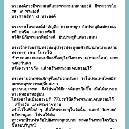
พระองค์ทรงมีพระมเหสีและพระสนมหลายองค์   มีพระราชโอ
รส   ๙  พระองค์  
พระราชธิดา  ๘  พระองค์   
พระราชโอรสองค์สำคัญคือ  พระเชษฐษ  อันประสูติแต่พระมเ
หสี  อมริต   และพระพันปี
ศรีศิลป์กับพระอาทิตย์วงศ์   อันประสูติแต่พระสนม
พระเจ้าทรงธรรมทรงทะนุบำรุงพระพุุทธศาสนามากมายหลาย
ประการ  เช่น  โปรดให้
ชักชะลอ
พระมงคลบพิตรซึ่งอยู่ริมบึงพระราม(หนองโสน)  มาท
างตะวันตก  
หลังพระราชวัง   แล้วสร้างพระมณฑปครอบไว้
ทรงทราบจากพระภิกษุซึ่งกลับจากลังกา  ว่าในประเทศไทยมีร
อยพระทุทธบาทอยู่ที่บนเขา
สุวรรณบรรพต    จึงโปรดให้มีการค้นหากันขึ้น  เมื่อได้พบรอย
พระพุทธบาทอยู่บน
ไหล่เขาในเมืองสระบุรี   ก็โปรดให้สร้างพระมณฑปครอบไว้   
   สร้างวัด  และพระราชทาน
ครัวไว้ในที่ใกล้  ๆ  เพื่อให้พระภกษุในวัดนั้น   และข้าวัดช่วยกั
นรักษาดูแล   โปรดให้ตัด
ทางจากบ้านท่าเรือไปยังพระพุทธบาท   ทรงสร้างพระไตรปิฎก
ขึ้นจบบริบูรณ์  