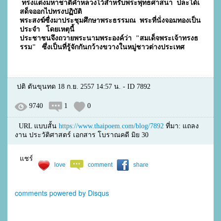
 ทรงแต่งมหาชาติคำหลวงไว้สำหรับพระพุทธศาสนา  ปละได้เ
สด็จออกไปทรงปฏิบัติ
พระสงฆ์ซื่งมาประชุมศึกษาพระธรรม
ณ  พระที่นั่งจอมทองเป็น
ประจำ   โดยเหตุนี้  
ประชาชนจึงถวายพระนามพระองค์ว่า  "สมเด็จพระเจ้าทรงธ
รรม"   ซึ่งเป็นที่รู้จักกันกว้างขวางในหมู่ชาวต่างประเทศ  
ปติ ตันขุนทด 18 ก.ย. 2557 14:57 น. - ID 7892
9740
1
0
URL แบบสั้น
https://www.thaipoem.com/blog/7892
ที่มา: แถลง
งาน ประวัติศาสตร์ เอกสาร โบราณคดี มิย 30
แชร์
love
comment
share
comments powered by
Disqus