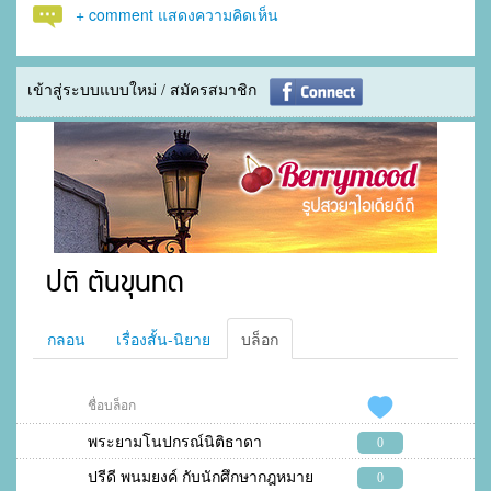
+ comment แสดงความคิดเห็น
เข้าสู่ระบบแบบใหม่ / สมัครสมาชิก
ปติ ตันขุนทด
กลอน
เรื่องสั้น-นิยาย
บล็อก
ชื่อบล็อก
พระยามโนปกรณ์นิติธาดา
0
ปรีดี พนมยงค์ กับนักศึกษากฎหมาย
0