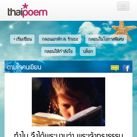
หน้าแรก
กลอน
+ เริ่มเขียน
กลอนอกหัก & รักเธอ
กลอนในโอกาสพิเศษ
เรื่องสั้น นิยาย
กลอนให้กำลังใจ
บล็อก
ตามใจคนเขียน
บล็อก
สมาชิก
หน้าส่วนตัว
ทำไม จึงได้พระนามว่า พระเจ้าทรงธรรม