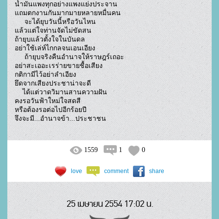
น้ำมันแพงทุกอย่างแพงแย่งประจาน

แถมตกงานกันมากมายหลายหมื่นคน

     จะได้ยุบวันนี้หรือวันไหน

แล้วแต่ใจท่านจัดไม่ขัดสน

ถ้ายุบแล้วตั้งใจในบันดล

อย่าใช้เล่ห์ไกกลจนเอนเอียง

     ถ้ายุบจริงคืนอำนาจให้ราษฎร์เถอะ

อย่าสะเออะเรร่ายขายชื้อเสียง

กติกามีไว้อย่าลำเอียง

ยึดจากเสียงประชาน่าจะดี

    ได้แต่วาดวิมานสานความฝัน

คงรอวันฟ้าใหม่ใจสดสี

หรือต้องรอต่อไปอีกร้อยปี

จึงจะมี...อำนาจข้า...ประชาชน				
1559
1
0
love
comment
share
25 เมษายน 2554 17:02 น.