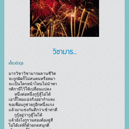
วิชามาร..
เอื้องอังกูร
มารวิชาวิชามารผลานชีวิต

จะถูกผิดก็ไม่สนคนหรือหมา

จะเป็นใครหน้าไหนไม่นำพา

กติกามีไว้ให้เปลี่ยนแปลง

     หนึ่งต่อหนึ่งกูรู้สู้ไม่ได้

เอางี้ไหมแน่จริ่งอย่ากำแหง

ขอเพื่อนกูช่วยกูอีกหนึ่งแรง

แล้วมาแข่งกันดีกว่าเข้าท่าดี

     กูรู้อยู่ว่ากูสู้ไม่ได้

แล้วยังไงกูรวมสองต้องสูสี

ไม่ได้เล่ห์ก็ด้วยกลสนุกดี
