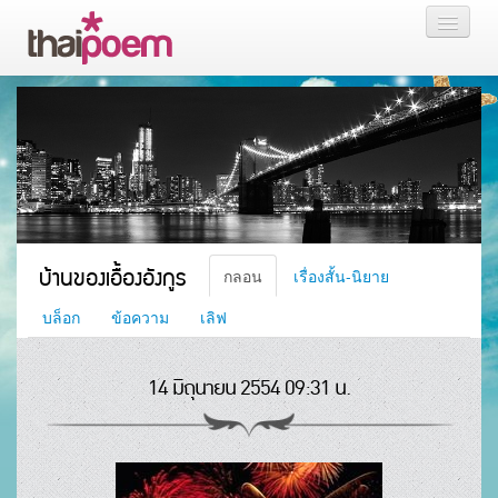
หน้าแรก
กลอน
เรื่องสั้น นิยาย
บล็อก
บ้านของเอื้องอังกูร
กลอน
เรื่องสั้น-นิยาย
สมาชิก
บล็อก
ข้อความ
เลิฟ
14 มิถุนายน 2554 09:31 น.
หน้าส่วนตัว