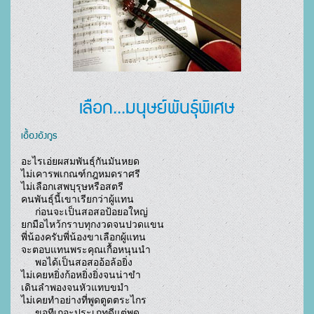
เลือก...มนุษย์พันธุ์พิเศษ
เอื้องอังกูร
อะไรเอ่ยผสมพันธุ์กันมันหยด

ไม่เคารพเกณฑ์กฎหมดราศรี

ไม่เลือกเสพบุรุษหรือสตรี

คนพันธุ์นี้เขาเรียกว่าผู้แทน

     ก่อนจะเป็นสอสอป้อยอใหญ่

ยกมือไหว้กราบทุกงวดจนปวดแขน

พี่น้องครับพี่น้องขาเลือกผู้แทน

จะตอบแทนพระคุณเกื้อหนุนนำ

     พอได้เป็นสอสออ้อล้อยิ่ง

ไม่เคยหยิ่งก้อหยิ่งยิ่งจนน่าขำ

เดินลำพองจนหัวแทบขมำ

ไม่เคยทำอย่างที่พูดตูดตระไกร

     ขอทีเถอะประเภทดีแต่พูด
