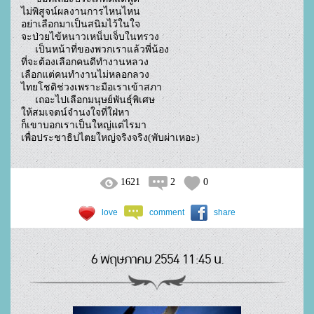
ไม่พิสูจน์ผลงานการไหนไหน

อย่าเลือกมาเป็นสนิมไว้ในใจ

จะป่วยไข้หนาวเหน็บเจ็บในทรวง

     เป็นหน้าที่ของพวกเราแล้วพี่น้อง

ที่จะต้องเลือกคนดีทำงานหลวง

เลือกแต่คนทำงานไม่หลอกลวง

ไทยโชติช่วงเพราะมือเราเข้าสภา

     เถอะไปเลือกมนุษย์พันธุ์พิเศษ

ให้สมเจตน์จำนงใจที่ใฝ่หา

ก็เขาบอกเราเป็นใหญ่แต่ไรมา

เพื่อประชาธิปไตยใหญ่จริงจริง(พับผ่าเหอะ)				
1621
2
0
love
comment
share
6 พฤษภาคม 2554 11:45 น.