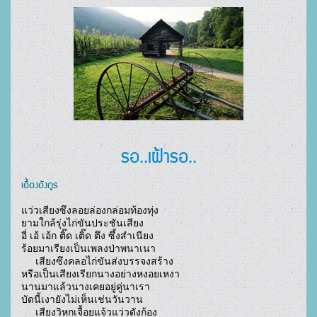
รอ..เฝ้ารอ..
เอื้องอังกูร
แว่วเสียงซึงลอยล่องกล่อมท้องทุ่ง

ยามใกล้รุ่งไก่ขันประชันเสียง

อี่ เอ้ เอ้ก ติ๊ด เติ๊ด ตึง ซึ้งสำเนียง

ร้อยมาเรียงเป็นเพลงป่าพนาเนา 

     เสียงซึงคลอไก่ขันส่งบรรจงสร้าง

หรือเป็นเสียงเรียกนางอย่างหงอยเหงา

นานมาแล้วนางเคยอยู่คู่นาเรา

บัดนี้เงายังไม่เห็นเช่นวันวาน

     เสียงวิหกเจื้อยแจ้วแว่วดังก้อง
