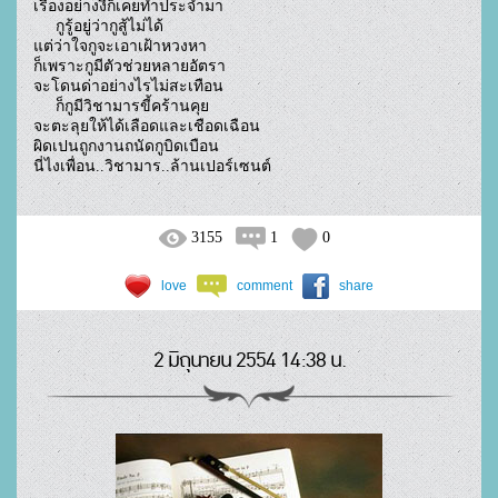
เรื่องอย่างงี้ก็เคยทำประจำมา

     กูรู้อยู่ว่ากูสู้ไม่ได้

แต่ว่าใจกูจะเอาเฝ้าหวงหา

ก็เพราะกูมีตัวช่วยหลายอัตรา

จะโดนด่าอย่างไรไม่สะเทือน

     ก็กูมีวิชามารขี้คร้านคุย

จะตะลุยให้ได้เลือดและเชือดเฉือน

ผิดเปนถูกงานถนัดกูบิดเบือน

นี่ไงเพื่อน..วิชามาร..ล้านเปอร์เซนต์				
3155
1
0
love
comment
share
2 มิถุนายน 2554 14:38 น.