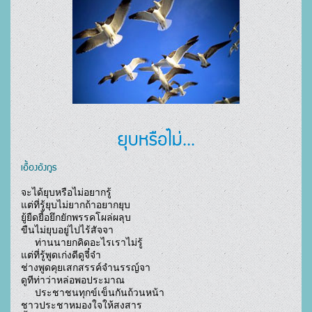
ยุบหรือไม่...
เอื้องอังกูร
จะได้ยุบหรือไม่อยากรู้

แต่ที่รู้ยุบไม่ยากถ้าอยากยุบ

ยู้ยืดยี้อยึกยักพรรคโผล่ผลุบ

ขืนไม่ยุบอยู่ไปไร้สัจจา

     ท่านนายกคิดอะไรเราไม่รู้

แต่ที่รู้พูดเก่งดีดูจี๋จ๋า

ช่างพูดคุยเสกสรรค์จำนรรญ์จา

ดูทีท่าว่าหล่อพอประมาณ

     ประชาชนทุกข์เข็นกันถ้วนหน้า

ชาวประชาหมองใจให้สงสาร
