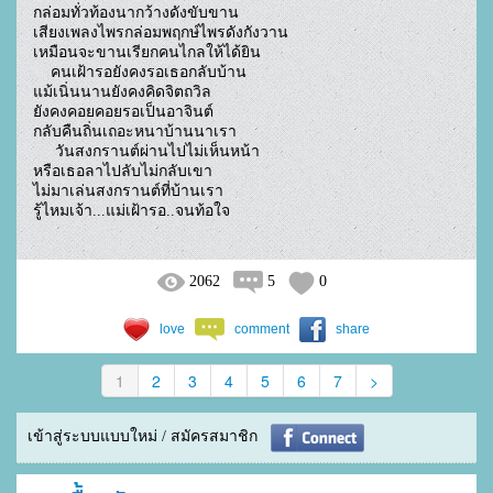
กล่อมทั่วท้องนากว้างดังขับขาน

เสียงเพลงไพรกล่อมพฤกษ์ไพรดังกังวาน

เหมือนจะขานเรียกคนไกลให้ได้ยิน

    คนเฝ้ารอยังคงรอเธอกลับบ้าน

แม้เนิ่นนานยังคงคิดจิตถวิล

ยังคงคอยคอยรอเป็นอาจินต์

กลับคืนถิ่นเถอะหนาบ้านนาเรา

     วันสงกรานต์ผ่านไปไม่เห็นหน้า

หรือเธอลาไปลับไม่กลับเขา

ไม่มาเล่นสงกรานต์ที่บ้านเรา

รู้ไหมเจ้า...แม่เฝ้ารอ..จนท้อใจ				
2062
5
0
love
comment
share
1
2
3
4
5
6
7
>
เข้าสู่ระบบแบบใหม่ / สมัครสมาชิก