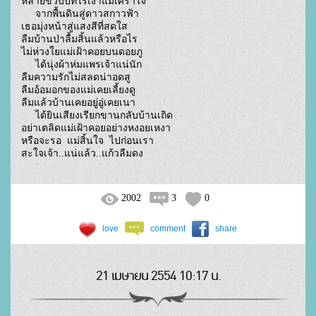
หลายขวบปีที่ไร้เงาแม่เศร้าใจ

     จากพื้นดินสู่ดาวสกาวฟ้า

เธอมุ่งหน้าสู่แสงสีที่สดใส

ลืมบ้านป่าลื้มสิ้นแล้วหรือไร

ไม่ห่วงใยแม่เฝ้าคอยบนดอยภู

     ได้นุ่งผ้าห่มแพรเจ้าแน่นัก

ลืมความรักไม่สลดน่าอดสู

ลืมอ้อมอกของแม่เคยเลี้ยงดู

ลืมแล้วบ้านเคยอยู่อู่เคยเนา

     ได้ยินเสียงเรียกขานกลับบ้านเถิด

อย่าเตลิดแม่เฝ้าคอยอย่างหงอยเหงา

หรือจะรอ  แม่สิ้นใจ  ไปก่อนเรา

สะใจเจ้า..แน่แล้ว..แก้วลืมดง				
2002
3
0
love
comment
share
21 เมษายน 2554 10:17 น.