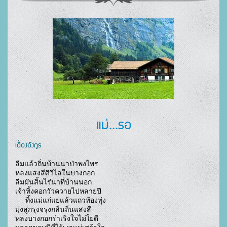
แม่...รอ
เอื้องอังกูร
ลืมแล้วถิ่นบ้านนาป่าพงไพร

หลงแสงสีศิวิไลในบางกอก

ลืมมันสิ้นไร่นาที่บ้านนอก

เจ้าทิ้งคอกวัวควายไปหลายปี

     ทิ้งแม่แก่แย่แล้วแถวท้องทุ่ง

มุ่งสู่กรุงจรุงกลิ่นถิ่นแสงสี

หลงบางกอกร่าเริงใจไม่ใยดี
