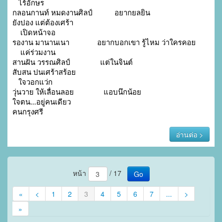
   ไร้อักษร

กลอนกานท์ หมดงานศิลป์           อยากยลยิน

ยังปอง แต่ต้องเศร้า

    เปิดหน้าจอ

รองาน มานานเนา              อยากบอกเขา รู้ไหม ว่าใครคอย

    แค่ร่วมงาน

สานฝัน วรรณศิลป์               แต่ในจินต์

สับสน ปนเศร้าสร้อย

   ใจวอกแว่ก

วุ่นวาย ให้เลื่อนลอย               แอบนึกน้อย

ใจตน...อยู่คนเดียว

คนกรุงศรี
อ่านต่อ >
หน้า
/ 17
Go
«
<
1
2
3
4
5
6
7
...
>
»