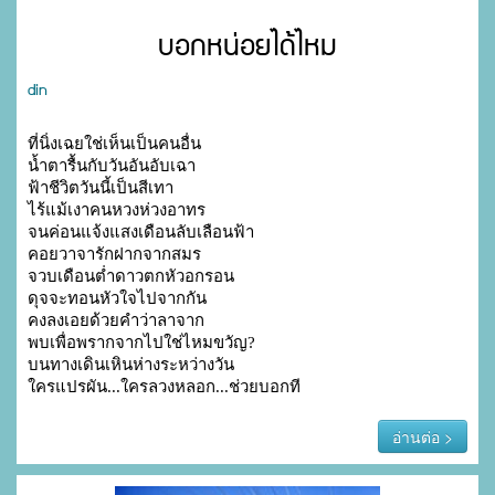
บอกหน่อยได้ไหม
din
ที่นิ่งเฉยใช่เห็นเป็นคนอื่น

น้ำตารื้นกับวันอันอับเฉา

ฟ้าชีวิตวันนี้เป็นสีเทา

ไร้แม้เงาคนหวงห่วงอาทร

จนค่อนแจ้งแสงเดือนลับเลือนฟ้า

คอยวาจารักฝากจากสมร

จวบเดือนต่ำดาวตกหัวอกรอน

ดุจจะทอนหัวใจไปจากกัน

คงลงเอยด้วยคำว่าลาจาก

พบเพื่อพรากจากไปใช่ไหมขวัญ?

บนทางเดินเหินห่างระหว่างวัน

ใครแปรผัน...ใครลวงหลอก...ช่วยบอกที
อ่านต่อ >