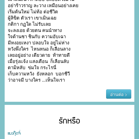
อย่าร้าวราญ ละวาง เหมือนอย่างเคย

เริ่มต้นใหม่ ไม่ท้อ ต่อชีวิต

ผู้ลิขิต ตัวเรา เขาเมินเฉย

กติกา กฏใด ไม่รับเลย

จะลงเอย ด้วยตน คนนำทาง

ใจด้านชา ชินกับ ความอับเฉา

มีหงอยเหงา ปลอบใจ อยู่ไม่ห่าง

หวังพึ่งใคร  ไหนหนอ ก็เลือนลาง

เลยอยู่อย่าง เดียวดาย  ท้าทายดี

เมื่อรุ่งแจ้ง แสงเดือน  ก็เลือนลับ

ตามิหลับ  ข่มใจ กระไรนี่

เก็บความหวัง  ยังหลอก  บอกชีวี

ว่าอาจมี บางใคร ...เห็นใจเรา
อ่านต่อ >
รักหรือ
แมงกุ๊ดจี่