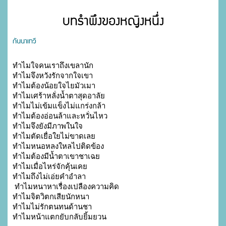
บทรำพึงของหญิงหนึ่ง
กันนาเทวี
ทำไมใจคนเราถึงเขลานัก

ทำไมจึงหวังรักจากใจเขา 

ทำไมต้องน้อยใจไยมัวเมา

ทำไมเศร้าหลั่งน้ำตาสุดอาลัย

ทำไมไม่เข้มแข็งไม่แกร่งกล้า

ทำไมต้องอ่อนล้าและหวั่นไหว

ทำไมจึงยังมีภาพในใจ

ทำไมตัดเยื่อใยไม่ขาดเลย

ทำไมหนอหลงใหลไปติดข้อง

ทำไมต้องมีน้ำตาเขาชาเฉย

ทำไมเมื่อไหร่จักคุ้นเคย

ทำไมถึงไม่เอ่ยคำอำลา

 ทำไมหนาหาเรื่องเปลืองความคิด

ทำไมจิตวิตกเสียนักหนา

ทำไมไม่รักตนทนด้านชา

ทำไมหน้าแตกยับกลับยิ้มยวน 
