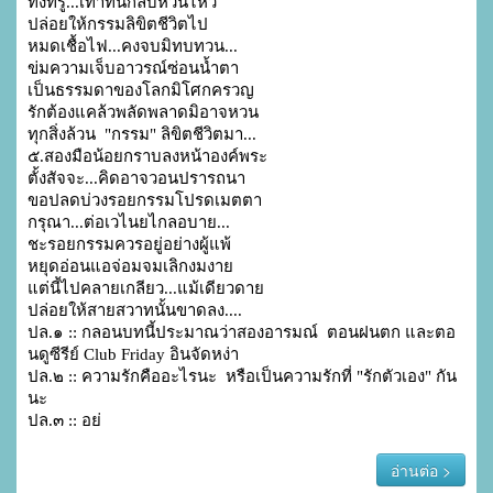
ทั้งที่รู้...เท่าทันกลับหวั่นไหว

ปล่อยให้กรรมลิขิตชีวิตไป

หมดเชื้อไฟ...คงจบมิทบทวน...

ข่มความเจ็บอาวรณ์ซ่อนน้ำตา

เป็นธรรมดาของโลกมิโศกครวญ

รักต้องแคล้วพลัดพลาดมิอาจหวน

ทุกสิ่งล้วน  "กรรม" ลิขิตชีวิตมา...

๕.สองมือน้อยกราบลงหน้าองค์พระ

ตั้งสัจจะ...คิดอาจวอนปรารถนา

ขอปลดบ่วงรอยกรรมโปรดเมตตา

กรุณา...ต่อเวไนยไกลอบาย...

ชะรอยกรรมควรอยู่อย่างผู้แพ้

หยุดอ่อนแอจ่อมจมเลิกงมงาย

แต่นี้ไปคลายเกลียว...แม้เดียวดาย

ปล่อยให้สายสวาทนั้นขาดลง....

ปล.๑ :: กลอนบทนี้ประมาณว่าสองอารมณ์  ตอนฝนตก และตอ
นดูซีรีย์ Club Friday อินจัดหง่า

ปล.๒ :: ความรักคืออะไรนะ  หรือเป็นความรักที่ "รักตัวเอง" กัน
นะ

ปล.๓ :: อย่
อ่านต่อ >