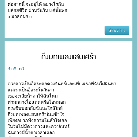
ต่อจากนี้ จะอยู่ได้ อย่างไรกัน

ปล่อยชีวิต ผ่านวันวัน แค่นั้นพอ

o มวลภมร o
อ่านต่อ >
ถึงบทเพลงแสนเศร้า
ก้าวที่...กล้า
ดวงดาวเป็นอิสระต่อดวงจันทร์และเพียงเธอที่ฉันใฝ่ฝันหา

แต่เราเป็นอิสระในวันลา

เธอจะเสียน้ำตาให้ฉันไหม

ท่ามกลางไอแดดหรือไอหมอก

กระซิบบอกกับฉันนะใกล้ใกล้

ถึงบทเพลงแสนเศร้าฉันเข้าใจ

เพียงอยากฟังความในหัวใจเธอ

ในวันไม่มีดวงดาวและดวงจันทร์

ฉันอาจมีน้ำตาเวลาเผลอ
