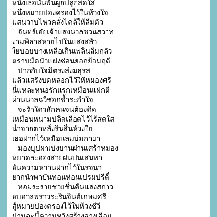
หนึ่งเธอนั้นพันผูกปลูกสดใส

หนึ่งหมายปองครองไว้ในห้วงใจ

แสนวาบไหวคลั่งไคล้ให้ลืมตัว

   จันทร์เอ๋ยเจ้าแสงนวลชวนสวาท

งามพิลาสหายไปในแสงสลัว

ใยบอบบางเหลือเกินเพลินลืมกลัว

ตราบมืดมัวแฝงซ่อนยอกย้อนฤดี

   ปากกับใจมิตรงส่งมธุรส

แล้วแสร้งปดหลอกไว้ให้หมองศรี

นี่แหละหนอรักแรกเหมือนแฝกตี

ผ่านนวลฉวีชอกช้ำระกำใจ

   จะรักใครสักคนจนต้องคิด

เหมือนหนามปลิดเลือดไว้ไร้สดใส

น้ำจากตาหลั่งรินสิ้นห้วงใย

เธอฝากไว้เหมือนลมบ่มกายา

   มองบุปผาเบ่งบานผ่านเศร้าหมอง

หยาดละอองสายฝนปนเสน่หา

อันความหวานฝากไว้ในรจนา

ยากนำพาบั่นทอนห่อนเปรมปรีดิ์

   หอมระรวยชวยชื่นคืนแสงสกาว

อบอวลพราวระรินจินต์เกษมศรี

สู้หมายปองครองไว้ในห้วงชีวี

ป่านฉะนี้ความหวังสร้างลางเลือน
