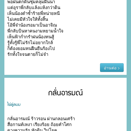
พอฝนตกดินชุ่มคลุมผืนนา

แต่อุราพี่กลับแล้งแห้งกว่าดิน

เห็นน้องดำซ้ำร้ายพี่หน่ายหนี

ไม่เคยมีหัวใจให้ทั้งสิ้น

โอ้พี่จ๋าน้องรอมาเป็นอาจิณ

พี่กลับบินหาคนงามหยามน้ำใจ

เห็นฟ้าก่ำกรำฝนน้องทนสู้

รู้ทั้งรู้พี่ไม่รักไม่อยากใกล้

ก็ต้องยอมทนฝืนยืนร้องไป

รักทั้งใจจนตายก็ไม่จำ
อ่านต่อ >
กลั่นอารมณ์
ไผ่ลู่ลมม
กลั่นอารมณ์ ร้าวรอน ผ่านกลอนเศร้า

สื่อกานท์เหงา เรียงร้อย ถ้อยคำโศก

ดวงความรัก หักดิบ วิปโยค
