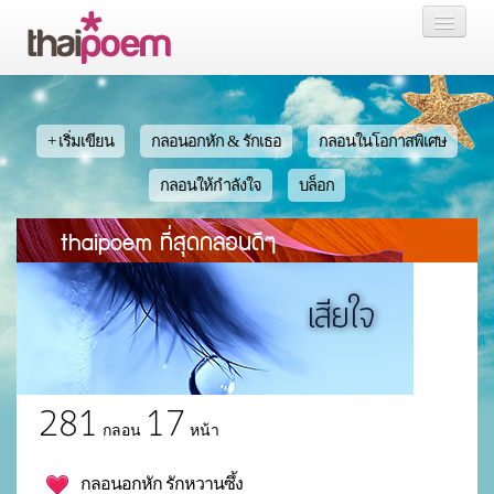
หน้าแรก
กลอน
+ เริ่มเขียน
กลอนอกหัก & รักเธอ
กลอนในโอกาสพิเศษ
เรื่องสั้น นิยาย
กลอนให้กำลังใจ
บล็อก
thaipoem ที่สุดกลอนดีๆ
บล็อก
สมาชิก
หน้าส่วนตัว
281
17
กลอน
หน้า
กลอนอกหัก รักหวานซึ้ง