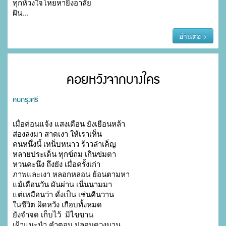
ทุกห้วงใจโหยหายิ่งอาลัย

อ่านต่อ >
คอยหวังจากบางใคร
คนกรุงศรี
เมื่อค่อนแจ้ง แสงเดือน ยังเยือนหล้า

ส่องลงมา สาดเงา ให้เราเห็น

คนหนึ่งนี้ เหน็บหนาว ร้าวลำเค็ญ

หลายประเด็น ทุกข์ถม เกินข่มตา

หวนคะนึง ถึงยัง เมื่อครั้งเก่า

ภาพและเงา หลอกหลอน ย้อนตามหา

แม้เดือนวัน ผันผ่าน เนิ่นนามมา

แต่เหมือนว่า ดั่งเป็น เช่นคืนวาน

ในชีวิต ผิดหวัง เกือบทั้งหมด

ยังจำจด เก็บไว้  มิไขขาน

เฝ้าแนะนำ คำตอบ ปลอบดวงมาน
