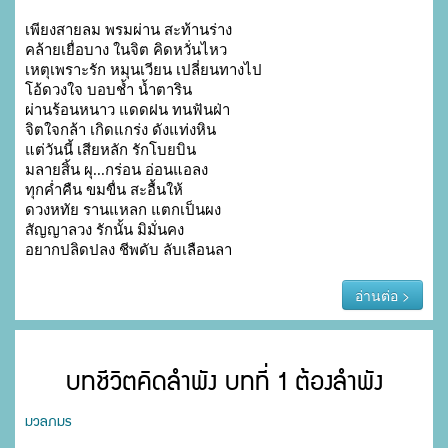
เพียงสายลม พรมผ่าน สะท้านร่าง

คล้ายเยื่อบาง ในจิต คิดหวั่นไหว

เหตุเพราะรัก หมุนเวียน เปลี่ยนทางไป

โอ้ดวงใจ บอบช้ำ น้ำตาริน

ผ่านร้อนหนาว แดดฝน ทนฟันฝ่า

จิตใจกล้า เกิดแกร่ง ดังแท่งหิน

แต่วันนี้ เสียหลัก รักโบยบิน

มลายสิ้น ผุ...กร่อน อ่อนแอลง

ทุกค่ำคืน ขมขื่น สะอื้นให้

ดวงหทัย รานแหลก แตกเป็นผง

สัญญาลวง รักนั้น มิมั่นคง

อยากปลิดปลง ชีพดับ ลับเลือนลา
อ่านต่อ >
บทชีวิตคิดลำพัง บทที่ 1 ต้องลำพัง
มวลภมร