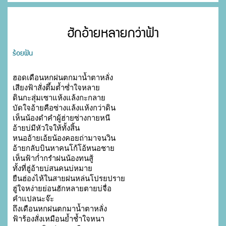
ฮักอ้ายหลายกว่าฟ้า
ร้อยฝัน
ฮอดเดือนหกฝนตกมาน้ำตาหลั่ง

เสียงฟ้าสั่งตึ้มต้ำซ่ำใจหลาย

ดินกะสุ่มเซาแห้งแล้งกะกลาย

บัดใจอ้ายคือซ่างแล้งแห้งกว่าดิน

เห็นน้องดำคำผู้ฮ่ายซ่างกายหนี

อ้ายบ่มีหัวใจให้ทั้งสิ้น

หนออ้ายเอ้ยน้องคอยถ่ามาจนวิน

อ้ายกลับบินหาคนโก้โอ้หนอชาย

เห็นฟ้าก่ำกรำฝนน้องทนสู้  

ทั้งที่ฮู่อ้ายบ่สนคนบ่หมาย

ยืนฮ่องไห้ในสายฝนหล่นโปรยปราย

ฮู่ใจหง่ายย่อนฮักหลายตายบ่จื่อ

คำแปลนะจ๊ะ

ถึงเดือนหกฝนตกมาน้ำตาหลั่ง

ฟ้าร้องสั่งเหมือนย้ำช้ำใจหนา
