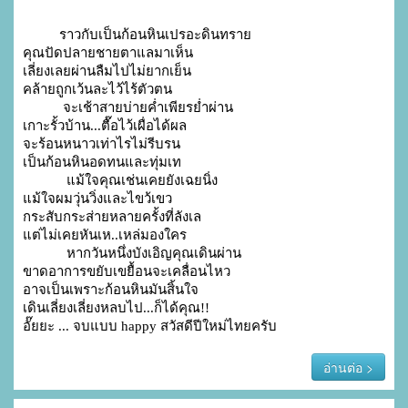
          ราวกับเป็นก้อนหินเปรอะดินทราย

คุณปัดปลายชายตาแลมาเห็น

เลี่ยงเลยผ่านลืมไปไม่ยากเย็น

คล้ายถูกเว้นละไว้ไร้ตัวตน

           จะเช้าสายบ่ายค่ำเพียรย่ำผ่าน

เกาะรั้วบ้าน...ตื๊อไว้เผื่อได้ผล

จะร้อนหนาวเท่าไรไม่รีบรน

เป็นก้อนหินอดทนและทุ่มเท

            แม้ใจคุณเช่นเคยยังเฉยนิ่ง

แม้ใจผมวุ่นวิ่งและไขว้เขว

กระสับกระส่ายหลายครั้งที่ลังเล

แต่ไม่เคยหันเห..เหล่มองใคร

            หากวันหนึ่งบังเอิญคุณเดินผ่าน

ขาดอาการขยับเขยื้อนจะเคลื่อนไหว

อาจเป็นเพราะก้อนหินมันสิ้นใจ

เดินเลี่ยงเลี่ยงหลบไป...ก็ได้คุณ!!

อั๊ยยะ ... จบแบบ happy สวัสดีปีใหม่ไทยครับ 
อ่านต่อ >