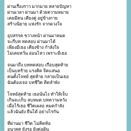
ผ่านเรื่องราว มากมาย หลายปัญหา

ผ่านเวลา ผ่านมา ด้วยความหมาย

เคยมีคน เคียงคู่ อยู่ข้างกาย

สร้างนิยาย แห่งรัก จากดวงใจ

อุปสรรค ขวางหน้า ผ่านมาหมด

จะกี่บท ทดสอบ ผ่านมาได้

เพียงมีเธอ เคียงข้าง กำลังใจ

ไม่เคยหวั่น อ่อนไหว เพราะมีเธอ

จนมาถึง บททดสอบ เกือบสุดท้าย

เป็นบทร้าย แรงคิด จิตแสนอ

คนตั้งโจทย์ สุดท้าย กลายเป็นเธอ

ฉันต้องเจอ บทชีวิต คิดลำพัง

โจทย์สุดท้าย เธอนั่นไง ทำให้เจ็บ

เกินจะเก็บ ลบหมด บทความหวัง

เมื่อไร้เธอ ชีวิตเผลอ หมดกำลัง

แล้วฉันยัง ยืนได้ อย่างไรกัน

ที่ผ่านมา ชีวิต ไม่คิดท้อ

อนาคต ยังรอ ยังต่อฝัน
