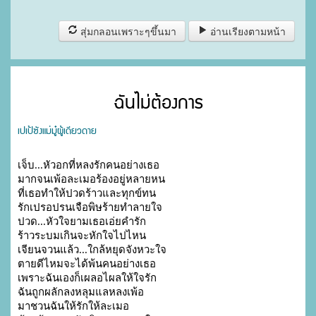
สุ่มกลอนเพราะๆขึ้นมา
อ่านเรียงตามหน้า
ฉันไม่ต้องการ
เปเป้ซังแม่มู๋ผู้เดียวดาย
เจ็บ...หัวอกที่หลงรักคนอย่างเธอ

มากจนเพ้อละเมอร้องอยู่หลายหน

ที่เธอทำให้ปวดร้าวและทุกข์ทน

รักเปรอปรนเจือพิษร้ายทำลายใจ

ปวด...หัวใจยามเธอเอ่ยคำรัก

ร้าวระบมเกินจะหักใจไปไหน

เจียนจวนแล้ว...ใกล้หยุดจังหวะใจ

ตายดีไหมจะได้พ้นคนอย่างเธอ

เพราะฉันเองก็เผลอไผลให้ใจรัก

ฉันถูกผลักลงหลุมแลหลงเพ้อ

มาชวนฉันให้รักให้ละเมอ
