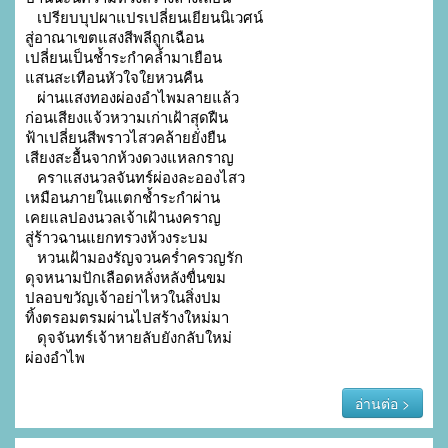
   เปรียบบุปผาแปรเปลี่ยนเยียนนิเวศน์

สู่อาณาเขตแสงสีพลีถูกเฉือน

เปลี่ยนเป็นช้ำระกำคล้ำมาเยือน

แสนสะเทือนหัวใจใยหวนคืน

   ผ่านแสงทองผ่องอำไพมลายแล้ว

ก่อนเสียงแจ้วหวามเก่าเฝ้าสุดฝืน

ฟ้าเปลี่ยนสีพราวไสวคล้ายยั่งยืน

เสียงสะอื้นจากห้วงดวงแหลกราญ

   คราแสงนวลจันทร์ผ่องละอองไสว

เหมือนภายในแตกช้ำระกำผ่าน

เคยแลปองนวลเจ้าเฝ้านงคราญ

สู่ร้าวฉานแยกทรวงห้วงระบม

   หวนเฝ้ามองรัญจวนคร่ำครวญรัก

ดุจหนามปักเลือดหลั่งหลังขื่นขม

ปลอบขวัญเจ้าอย่าไหวในสิ่งปม

ทิ้งตรอมตรมผ่านไปสร้างใหม่มา

   ดุจจันทร์เจ้าหายลับยังกลับใหม่

ผ่องอำไพ
อ่านต่อ >