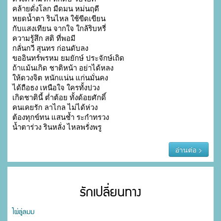
คล้ายดั่งโลก มืดมน หม่นฤดี

หยดน้ำตา รินไหล ใช้ขีดเขียน

กับแสงเทียน จากใจ ใกล้ริบหรี่

ความรู้สึก สติ ที่พอมี

กลั่นกวี สุนทร ก่อนดับลง

ขออินทร์พรหม ยมยักษ์ ประจักษ์เถิด

ถ้าแม้นเกิด ชาติหน้า อย่าได้หลง

ให้ดวงจิต หนักแน่น แก่นมั่นคง

ได้ถือธง เหนือใจ ใครทั้งปวง

เกิดชาตินี้ ต่ำต้อย ทั้งด้อยศักดิ์

คนเคยรัก ลาไกล ไม่ได้ห่วง

ต้องทุกข์ทน แสนช้ำ ระกำทรวง

น้ำตาร่วง รินหลั่ง ไหลพรั่งพรู
อ่านต่อ >
รักเปลี่ยนทาง
ไผ่ลู่ลมม