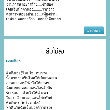
วานวาสนาอย่าสร้าง.....ซ้ำสอง

เคยเจ็บน้ำตานอง.........รวดร้าว

สงสารหน่อยอย่ามอง....เพียงผ่าน

เสน่หาเอยอย่าก้าว...ตอกย้ำอีกเลยฯ
อ่านต่อ >
ลืมไม่ลง
นักสืบไร้ชื่อ
คิดถึงเธอรู้ไหมใจแทบขาด

น้ำตาหยาดรินไหลให้เปียกหมอน

ภาพความหลังฝังใจให้อาทร

ฉันเคยกอดเธอนอนอ้อนรำพัน

รักเธอมากด้วยใจให้ห่วงหา

ในอุราเงียบเหงาแสนโศกศัลย์

คิดถึงคราใดใจจาบัลย์

ทุกคืนวันฉันเจ็บปวดร้าวทรวง
