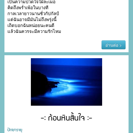
เป็นความปวดใจใฝ่ละเมอ

คิดถึงพร่ำเพ้อในบางที

กาลเวลายาวนานชั่วกัปกัลป์

แต่ฉันอาจมีมันไม่ถึงพรุ่งนี้

เถิดบอกฉันหน่อยนะคนดี

แล้วฉันควรจะมีความรักไหม
อ่านต่อ >
-: ก้อนหินสิ้นใจ :-
ปักษาวายุ