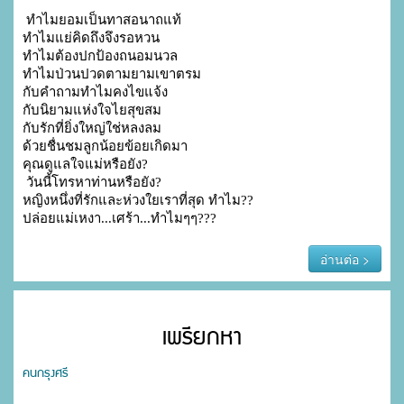
 ทำไมยอมเป็นทาสอนาถแท้

ทำไมแย่คิดถึงจึงรอหวน 

ทำไมต้องปกป้องถนอมนวล

ทำไมป่วนปวดตามยามเขาตรม

กับคำถามทำไมคงไขแจ้ง

กับนิยามแห่งใจไยสุขสม

กับรักที่ยิ่งใหญ่ใช่หลงลม

ด้วยชื่นชมลูกน้อยข้อยเกิดมา

คุณดูแลใจแม่หรือยัง?

 วันนี้โทรหาท่านหรือยัง? 

หญิงหนึ่งที่รักและห่วงใยเราที่สุด ทำไม??

ปล่อยแม่เหงา...เศร้า...ทำไมๆๆ???
อ่านต่อ >
เพรียกหา
คนกรุงศรี