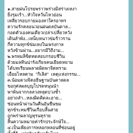
๑.สายฝนโปรยพราวพร่างมิสร่างเหงา

ยิ่งรุมเร้า...หัวใจหวั่นไหวอ่อน

เหลียวรอบกายมองหาใครอาทร

ความรักคลอนวอนฝนดลบันดาล...

กอดตัวเองคนเดียวเปล่าเปลี่ยวหวัง

เดินลำพัง...เหน็บหนาวข่มร้าวราน

กี่ความทุกข์ข่มเหงในเพรงกาล

หวังข้ามผ่าน...อยากมีวิถีงาม...

๒.พรหมลิขิตทดสอบกรอบชีวิน

ด้วยมลทินน่ารังเกียจคนเยียดหยาม

ได้บทเรียนพลาดผิดพาจิตทราม

เอื่อยไหลตาม  "กิเลิส"  เหตุแห่งกรรม...

๓.น้อมดวงจิตอธิษฐานบันดาลดล

ขอกุศลผลบุญโปรดหนุนนำ

พาพ้นจากกลลวงหลุดบ่วงช้ำ

อย่าถลำ...หลงผิดคิดละอาย...

ซ่อนหน้าผ่านวันคืนอันขืนขม

ทุกข์ระทมชีวินเกือบสิ้นสาย

ถูกพร่าผลาญทุรนทุราย

สิ้นความหมายค่ารักประจักษ์ใจ...

๔.เป็นเพียงการหลอกหลอนที่ซ่อนอยู่
