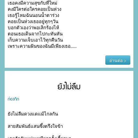
เธอคงมีความสุขกับที่ใหม่

คงมีใครต่อใครคอยเป็นห่วง

เธอรู้ไหมฉันนอนน้ำตาร่วง

คอยเป็นห่วงเธออยู่ทุกๆวัน

บอกตัวเองว่าพอเลิกร้องไห้

ตอนเธอเดินจากไปกะทันหัน

เก็บความเจ็บเอาไว้ทุกคืนวัน

เพราะความฝันของฉันมีเพียงเธอ.....
อ่านต่อ >
ยังไม่ลืม
ก่องกิก
ยังไม่ลืมดวงแดแม้ไกลกัน
สายสัมพันธ์แสนซึ้งตรึงใจข้า 