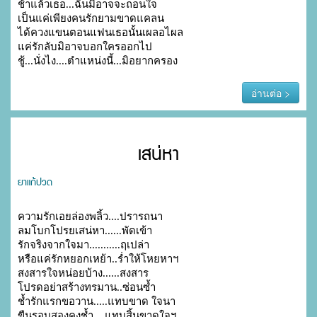
ช้าแล้วเธอ...ฉันมิอาจจะถอนใจ

เป็นแค่เพียงคนรักยามขาดแคลน

ได้ควงแขนตอนแฟนเธอนั้นเผลอไผล

แค่รักลับมิอาจบอกใครออกไป

ชู้...นั่งไง....ตำแหน่งนี้...มิอยากครอง
อ่านต่อ >
เสน่หา
ยาแก้ปวด
ความรักเอยล่องพลิ้ว....ปรารถนา

ลมโบกโปรยเสน่หา......พัดเข้า

รักจริงจากใจมา...........ฤเปล่า

หรือแค่รักหยอกเหย้า..ร่ำให้โหยหาฯ

สงสารใจหน่อยบ้าง......สงสาร

โปรดอย่าสร้างทรมาน..ซ่อนซ้ำ

ช้ำรักแรกขอวาน.....แทบขาด ใจนา

ขืนรอบสองคงช้ำ....แทบสิ้นขาดใจฯ
