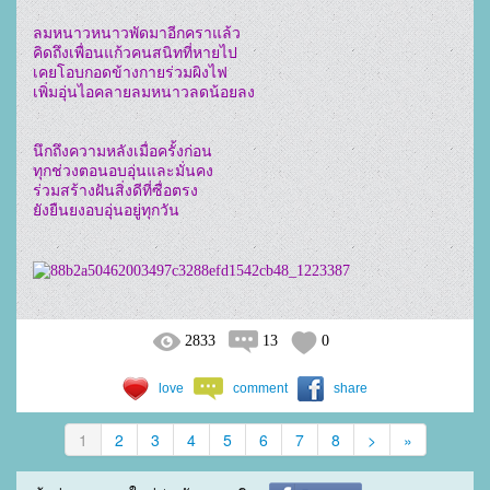
ลมหนาวหนาวพัดมาอีกคราแล้ว

คิดถึงเพื่อนแก้วคนสนิทที่หายไป

เคยโอบกอดข้างกายร่วมผิงไฟ

เพิ่มอุ่นไอคลายลมหนาวลดน้อยลง

นึกถึงความหลังเมื่อครั้งก่อน

ทุกช่วงตอนอบอุ่นและมั่นคง

ร่วมสร้างฝันสิ่งดีที่ซื่อตรง

ยังยืนยงอบอุ่นอยู่ทุกวัน

2833
13
0
love
comment
share
1
2
3
4
5
6
7
8
>
»