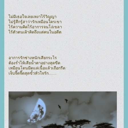
ไม่มีเธอใจเลยเหงาไร้วิญญา

ไม่รู้สึกรู้สาว่ารักเหมือนใครเขา

ไร้ความคิดไร้อาการจนโง่เขลา

ไร้ตัวตนเฝ้าคิดถึงแต่คนในอดีต

อาการรักช่างหนักเสียกระไร

ต้องร่ำไห้เสียน้ำตาอย่างสุดขีด

เหมือนโดนมีดแล่เนื้อแล้วเถือกรีด

เจ็บจี๊ดจี๊ดสุดขั้วหัวใจรัก.......
