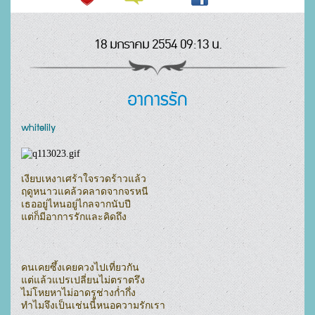
18 มกราคม 2554 09:13 น.
อาการรัก
whitelily
เงียบเหงาเศร้าใจรวดร้าวแล้ว

ฤดูหนาวแคล้วคลาดจากจรหนี

เธออยู่ไหนอยู่ไกลจากนับปี

แต่ก็มีอาการรักและคิดถึง

คนเคยซึ้งเคยควงไปเที่ยวกัน

แต่แล้วแปรเปลี่ยนไม่ตราตรึง

ไม่โหยหาไม่อาดรูช่างก่ำกึ่ง

ทำไมจึงเป็นเช่นนี้หนอความรักเรา
