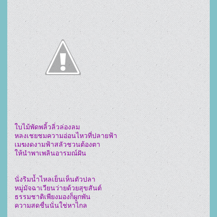
ใบไม้พัดพลิ้วลิ่วล่องลม

หลงเชยชมความอ่อนไหวที่ปลายฟ้า

เมฆงดงามฟ้าสลัวชวนต้องตา

ให้นำพาเพลินอารมณ์ฝัน

นั่งริมน้ำไหลเย็นเห็นตัวปลา

หมู่มัจฉาเวียนว่ายด้วยสุขสันต์

ธรรมชาติเพียงมองก็ผูกพัน

ความสดชื่นนั่นใช่หาไกล
