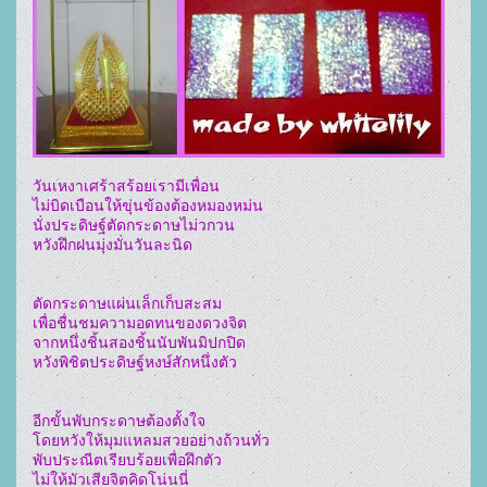
วันเหงาเศร้าสร้อยเรามีเพื่อน		

ไม่บิดเบือนให้ขุ่นข้องต้องหมองหม่น

นั่งประดิษฐ์ตัดกระดาษไม่วกวน	

หวังฝึกฝนมุ่งมั่นวันละนิด

ตัดกระดาษแผ่นเล็กเก็บสะสม	

เพื่อชื่นชมความอดทนของดวงจิต

จากหนึ่งชิ้นสองชิ้นนับพันมิปกปิด	

หวังพิชิตประดิษฐ์หงษ์สักหนึ่งตัว

อีกขั้นพับกระดาษต้องตั้งใจ		

โดยหวังให้มุมแหลมสวยอย่างถ้วนทั่ว

พับประณีตเรียบร้อยเพื่อฝึกตัว	

ไม่ให้มัวเสียจิตคิดโน่นนี่
