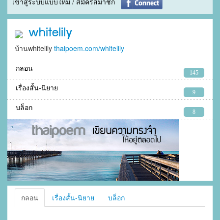
เข้าสู่ระบบแบบใหม่ / สมัครสมาชิก
whitelily
บ้านwhitelily
thaipoem.com/whitelily
กลอน
145
เรื่องสั้น-นิยาย
9
บล็อก
8
กลอน
เรื่องสั้น-นิยาย
บล็อก