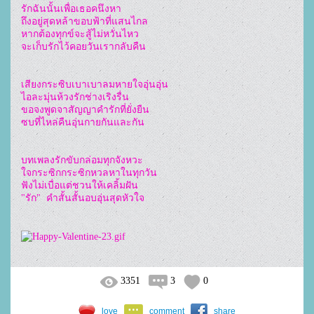
รักฉันนั้นเพื่อเธอคนึงหา

ถึงอยู่สุดหล้าขอบฟ้าที่แสนไกล

หากต้องทุกข์จะสู้ไม่หวั่นไหว

จะเก็บรักไว้คอยวันเรากลับคืน

เสียงกระซิบเบาเบาลมหายใจอุ่นอุ่น

ไอละมุ่นห้วงรักช่างเริงรื่น

ขอจงพูดจาสัญญาคำรักที่ยั่งยืน

ซบที่ไหล่คืนอุ่นกายกันและกัน

บทเพลงรักขับกล่อมทุกจังหวะ

ใจกระซิกกระซิกหวลหาในทุกวัน

ฟังไม่เบื่อแต่ชวนให้เคลิ้มฝัน

"รัก"  คำสั้นสั้นอบอุ่นสุดหัวใจ

3351
3
0
love
comment
share