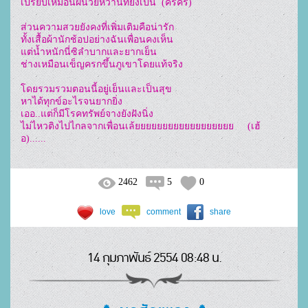
เปรียบเหมือนฝันวัยหวานที่ยังเป็น  (คริคริ)

ส่วนความสวยยังคงที่เพิ่มเติมคือน่ารัก

ทั้งเสื้อผ้านักช้อปอย่างฉันเพื่อนคงเห็น

แต่น้ำหนักนี่ซิลำบากและยากเย็น

ช่างเหมือนเข็ญครกขึ้นภูเขาโดยแท้จริง

โดยรวมรวมตอนนี้อยู่เย็นและเป็นสุข

หาได้ทุกข์อะไรจนยากยิ่ง

เออ..แต่ก็มีโรคทรัพย์จางยังฝังนิ่ง

ไม่ไหวติงไปไกลจากเพื่อนเล้ยยยยยยยยยยยยยยยยยย     (เฮ้
อ)......
2462
5
0
love
comment
share
14 กุมภาพันธ์ 2554 08:48 น.