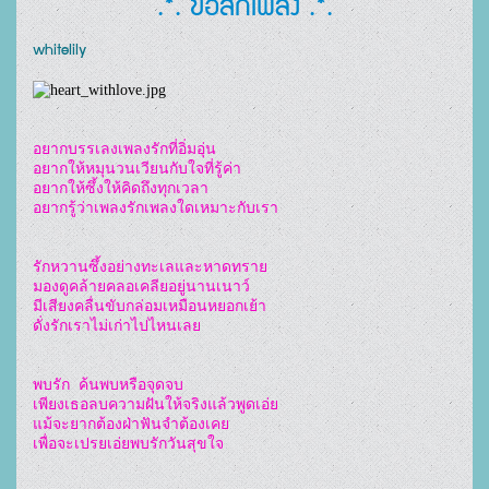
.*. ขอสักเพลง .*.
whitelily
อยากบรรเลงเพลงรักที่อิ่มอุ่น

อยากให้หมุนวนเวียนกับใจที่รู้ค่า

อยากให้ซึ้งให้คิดถึงทุกเวลา

อยากรู้ว่าเพลงรักเพลงใดเหมาะกับเรา

รักหวานซึ้งอย่างทะเลและหาดทราย

มองดูคล้ายคลอเคลียอยู่นานเนาว์

มีเสียงคลื่นขับกล่อมเหมือนหยอกเย้า

ดั่งรักเราไม่เก่าไปไหนเลย

พบรัก  ค้นพบหรือจุดจบ

เพียงเธอลบความฝันให้จริงแล้วพูดเอ่ย

แม้จะยากต้องฝ่าฟันจำต้องเคย

เพื่อจะเปรยเอ่ยพบรักวันสุขใจ
