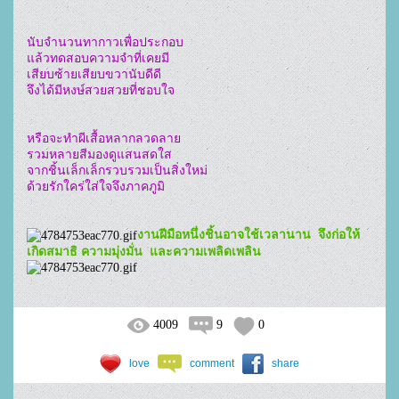
นับจำนวนทากาวเพื่อประกอบ	

แล้วทดสอบความจำที่เคยมี

เสียบซ้ายเสียบขวานับดีดี		

จึงได้มีหงษ์สวยสวยที่ชอบใจ

หรือจะทำผีเสื้อหลากลวดลาย	

รวมหลายสีมองดูแสนสดใส

จากชิ้นเล็กเล็กรวบรวมเป็นสิ่งใหม่	

ด้วยรักใคร่ใส่ใจจึงภาคภูมิ
งานฝีมือหนึ่งชิ้นอาจใช้เวลานาน  จึงก่อให้
เกิดสมาธิ ความมุ่งมั่น  และความเพลิดเพลิน
4009
9
0
love
comment
share