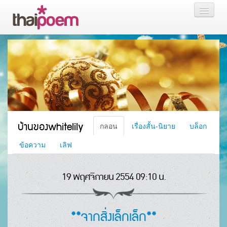
หน้าแรก
กลอน
เรื่องสั้น นิยาย
บล็อก
บ้านของwhitelily
กลอน
เรื่องสั้น-นิยาย
บล็อก
สมาชิก
ข้อความ
เลิฟ
19 พฤศจิกายน 2554 09:10 น.
หน้าส่วนตัว
**จากสิ่งเล็กเล็ก**