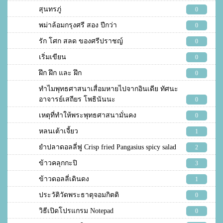
สุนทรภู่
0
พม่าล้อมกรุงศรี สอง ปีกว่า
0
รัก โศก สลด ของศรีปราชญ์
0
เริ่มเขียน
0
ฝึก ฝึก และ ฝึก
0
ทำไมพุทธศาสนาเสื่อมหายไปจากอินเดีย ทัศนะ
อาจารย์เสถียร โพธินันนะ
0
เหตุที่ทำให้พระพุทธศาสนามั่นคง
0
หลนเต้าเจี้ยว
1
ยำปลาดอลลี่ฟู Crisp fried Pangasius spicy salad
2
ข้าวคลุกกะปิ
3
ข้าวดอลลี่เดินดง
1
ประวัติวัดพระธาตุจอมกิตติ
0
วิธีเปิดโปรแกรม Notepad
0