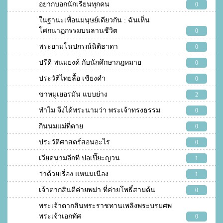
อยากบอกนักเรียนทุกคน
0
ในฐานะเพื่อนมนุษย์เดียวกัน : ฉันเห็น
โศกนาฏกรรมบนลานชีวิต
0
พระยามโนปกรณ์นิติธาดา
0
ปรีดี พนมยงค์ กับนักศึกษากฎหมาย
0
ประวัติไทยลื้อ เชียงคำ
0
ขาหมูเยอรมัน แบบย่าง
2
ทำไม จึงได้พระนามว่า พระเจ้าทรงธรรม
0
กินนมแม่ที่ตาย
0
ประวัติศาสตร์สอนอะไร
0
เวียดนามอีกที ปอเปี๊ยะญวน
1
ว่าด้วยเรื่อง แหนมเนือง
1
เจ้าตากสินตีค่ายพม่า ที่ค่ายโพธิ์สามต้น
0
พระเจ้าตากสินพระราชทานเพลิงพระบรมศพ
พระเจ้าเอกทัศ
0