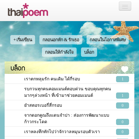
หน้าแรก
กลอน
+ เริ่มเขียน
กลอนอกหัก & รักเธอ
กลอนในโอกาสพิเศษ
เรื่องสั้น นิยาย
กลอนให้กำลังใจ
บล็อก
บล็อก
บล็อก
สมาชิก
เราตกหลุมรัก คนเดิม ได้กี่รอบ
1
รบกวนทุกคนคอมเมนต์ตอบด่วน ขอบคุณทุกคน
มากๆล่วงหน้า ที่เข้ามาช่วยคอมเมนต์
1
ยำสตอรเบอรี่สี่กรอบ
0
หน้าส่วนตัว
จากดอกคูณถึงแดนจำปา : ส่องการพัฒนาแบบ
ก้าวกระโดด
0
เราหลงทึกทักไปว่าจักวาลหมุนรอบตัวเรา
0