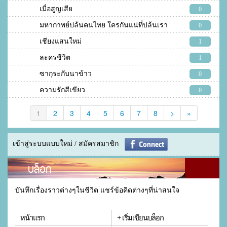
เมื่อสูญเสีย
0
มหากาพย์ปล้นคนไทย ใครกันแน่ที่ปล้นเรา
0
เชียงแสนใหม่
1
ละครชีวิต
1
ซากุระกับนาข้าว
0
ความรักสีเขียว
0
1
2
3
4
5
6
7
8
>
»
เข้าสู่ระบบแบบใหม่ / สมัครสมาชิก
บล็อก
บันทึกเรื่องราวต่างๆในชีวิต แชร์ข้อคิดต่างๆที่น่าสนใจ
หน้าแรก
+ เริ่มเขียนบล็อก