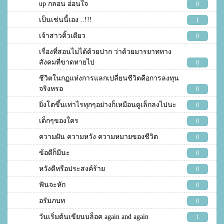
up กลอน อ่อนใจ
0
เป็นเช่นนี้เอง ..!!!
1
เจ้าสาวคิ้วเดียว
0
เรื่องที่สอนไม่ได้ด้วยปาก ว่าด้วยมารยาททาง
สังคมที่ขาดหายไป
0
ชีวิตในกฏแห่งการแลกเปลี่ยนชีวิตคือการลงทุน
จริงหรอ
0
ยิ่งโตขึ้นเท่าไรทุกๆอย่างก็เหมือนดูเล็กลงไปนะ
0
เด็กๆของใคร
0
ความฝัน ความหวัง ความหมายของชีวิต
0
ข้อดีก็มีนะ
0
หวังดีหรือประสงค์ร้าย
0
ฟันจะหัก
0
อรัมภบท
0
วันเริ่มต้นเขียนบล็อค again and again
1